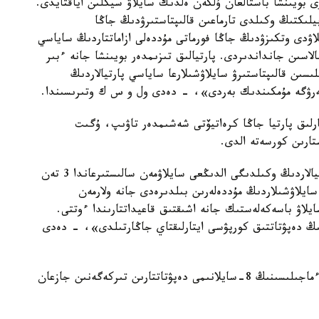
ى بويىنشا باستالعان ۇلكەن ەلدىك سايلاۋ سيكلىن اياقتايدى.
بيلىكتىڭ وكىلدى تارماعىن قالىپتاستىرۋدىڭ جاڭا
ۋدى وتكىزۋدىڭ جاڭا فورماتى مۇددەلى ازاماتتاردىڭ ساياسي
لاسىن جانداندىردى. پارتيالىق تىزىمدەر بويىنشا جانە ءبىر
ىسىن قالىپتاستىرۋ سايلاۋشىلارعا ساياسي پارتيالاردىڭ
ىس بەرۋگە مۇمكىندىك بەردى»، - دەدى ول و س ك وتىرىسىندا.
ارلىق پارتيا جاڭا كرەاتيۆتى شەشىمدەر تاۋىپ، ۇگىت
ستارىن كورسەتە الدى.
«وتكەن سايلاۋ ناتيجەسىندە پارلامەنتتە ساياسي پارتيالاردىڭ وكىلدىگى الدىڭعى سايلاۋمەن سالىستىرعاندا 3 تەن
ەپۋتات وڭىرلەردەن سايلاۋشىلاردىڭ مۇددەلەرىن بىلدىرەدى جانە ولارمەن
ايلاۋ باسەكەلەستىك جانە اشىقتىق قاعيداتتارىندا ءوتتى.
ىنىڭ دەپۋتاتتىق كورپۋسى ايتارلىقتاي جاڭارتىلدى»، - دەدى
بۇعان دەيىن ورتالىق سايلاۋ كوميسسياسى پارلامەنت ءماجىلىسىنىڭ 8-سايلانىمى دەپۋتاتتارىن تىركەگەنىن جازعان