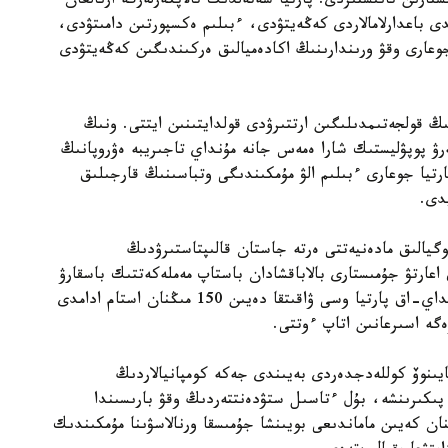
ستارىن تانىستىردى. پارتيا شەتەلدىك تالاپكەرلەرگە ارنالعان
 باعدارلامالاردى كەڭەيتۋدى، ءبىلىم ەكسپورتىن دامىتۋدى،
وعارى وقۋ ورىندارىنىڭ اكادەميالىق ەركىندىگىن كەڭەيتۋدى
 قولجەتىمدىلىگىن ارتتىرۋدى قولدايتىنىن ايتتى. ونىڭ
ەرۋ پوپۋليستىك شارا ەمەس جانە مۇنداي تاجىريبە ەۋروپانىڭ
رتيا جوعارى ءبىلىم الۋ مۇمكىندىگى وتباسىنىڭ قارجىلىق
دى.
گيالىق مادەنيەتتى ەرتە جاستان قالىپتاستىرۋدىڭ
 اعارتۋ جۇمىستارى بالاباقشادان باستاپ مەملەكەتتىك باسقارۋ
جۇيەسىنە دەيىن ۇزدىكسىز جۇرگىزىلۋى قاجەت. سونداي-اق پارتيا وسى ۋاقىتقا دەيىن 150 مىڭنان استام ادامدى
زەگە اسىرعانىن اتاپ ءوتتى.
يىنوۆ كوللەدجدەردى بەيىندى جەكە كومپانيالاردىڭ
پىكىرىنشە، بۇل ءتاسىل ستۋدەنتتەردىڭ وقۋ بارىسىندا
نان كەيىن ماماندىعى بويىنشا جۇمىسقا ورنالاسۋىنا مۇمكىندىك