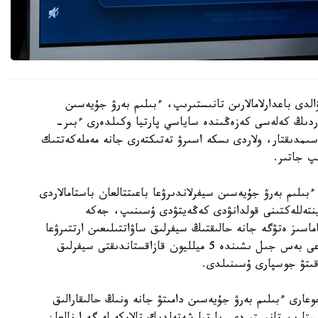
الدى باعدارلامالارىن تانىستىرىپ، ءبىلىم بەرۋ جۇيەسىن
تاردىڭ كەلەسى كەزەڭىندە ساياسي پارتيا وكىلدەرى ءبىر-
اسىمدىقتار، ولاردى ىسكە اسىرۋ تەتىكتەرى جانە مەملەكەتتىك
پ جاتىر.
ىلىم بەرۋ جۇيەسىن سيفرلاندىرۋعا باعىتتالعان باستامالاردى
 ينتەللەكتىنى قولدانۋدى كەڭەيتۋدى ۇسىنىپ، جەكە
ماسىز ەتۋگە جانە حالىقتىڭ سيفرلىق ساۋاتتىلىعىن ارتتىرۋعا
باسىمدىق بەرەتىنىن مالىمدەدى. سونىمەن قاتار الداعى بەس جىل ىشىندە 5 ميلليون قازاقستاندىقتى سيفرلىق
وقىتۋ جوسپارى ۇسىنىلدى.
دالى جوعارى ءبىلىم بەرۋ جۇيەسىن دامىتۋ جانە ونىڭ حالىقارالىق