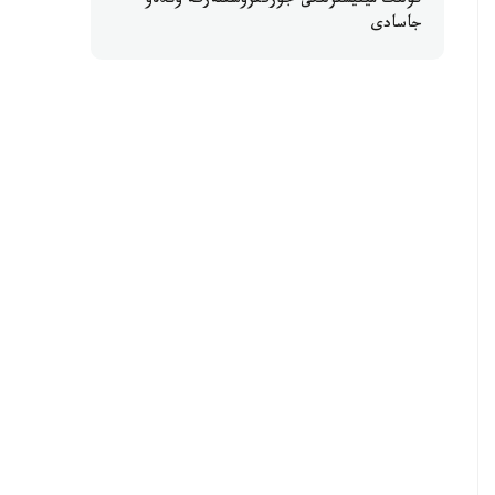
كولىك مينيسترلىگى جۇرگىزۋشىلەرگە ۇندەۋ
جاسادى