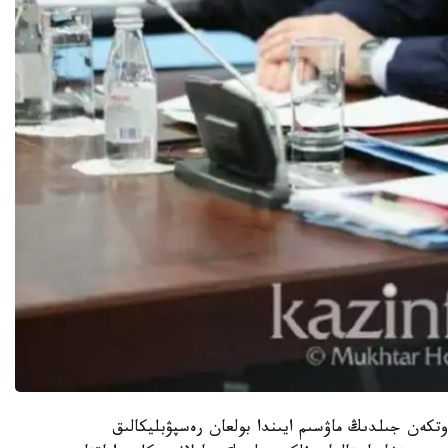
وتكەن جىلدىڭ ماۋسىم ايىندا بولعان رەسپۋبليكالىق