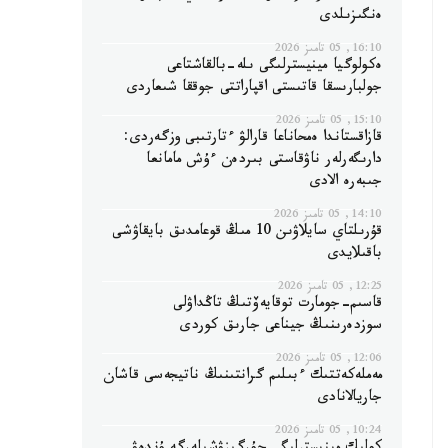
ەنگىزىلدى
16:10, 05 تامىز 2026
ەكولوگيا مينيسترلىگى ىلە-بالقاشتاعى
جولبارىسقا قاتىستى اقپاراتتى جوققا شىعاردى
15:10, 05 تامىز 2026
قازاقستاندا ەمحاناعا قارالۋ ءتارتىبى وزگەردى:
دارىگەرلەر ناۋقاستى بىردەن ءۇش مامانعا
جىبەرە الادى
14:10, 05 تامىز 2026
قۇرىلتاي سايلاۋىن 10 مىڭ قوعامدىق بايقاۋشى
باقىلايدى
12:25, 05 تامىز 2026
قاسىم-جومارت توقايەۆتىڭ تاڭداۋلى
سوزدەرىنىڭ جيناعى جارىق كوردى
12:06, 05 تامىز 2026
مەملەكەتتىك ءبىلىم گرانتىنىڭ ناتيجەسى قاشان
جاريالانادى
10:24, 05 تامىز 2026