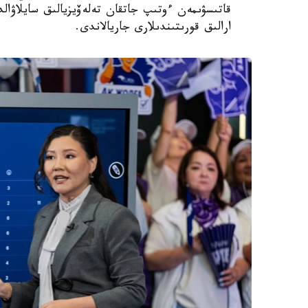
قاتىسۋىمەن ءوتىپ جاتقان تەلەۆيزيالىق سايلاۋا
ارالىق قورىتىندىلارى جاريالاندى.