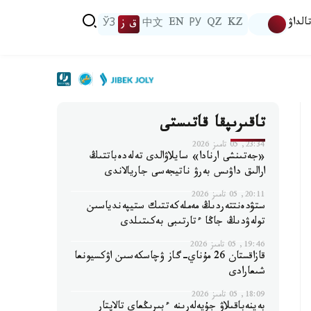
الداۋ
KZ
QZ
РУ
EN
中文
ق ز
ЎЗ
تاقىرىپقا قاتىستى
23:34, 05 تامىز 2026
«جەتىنشى ارنادا» سايلاۋالدى تەلەدەباتتىڭ
ارالىق داۋىس بەرۋ ناتيجەسى جاريالاندى
20:11, 05 تامىز 2026
ستۋدەنتتەردىڭ مەملەكەتتىك ستيپەندياسىن
تولەۋدىڭ جاڭا ءتارتىبى بەكىتىلدى
19:46, 05 تامىز 2026
قازاقستان 26 مۇناي-گاز ۋچاسكەسىن اۋكسيونعا
شىعارادى
18:09, 05 تامىز 2026
بەينەباقىلاۋ جۇيەلەرىنە ءبىرىڭعاي تالاپتار