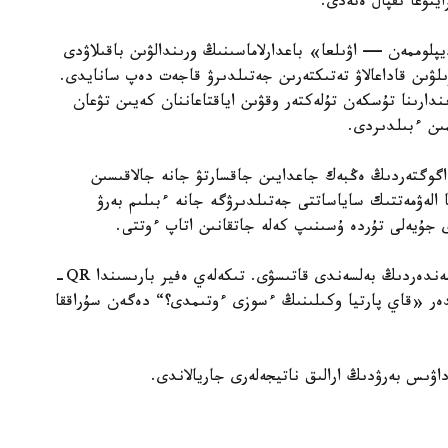
يتۋعا ىقپال ەتەدى.
لوممەن — اۋىلعا» باعدارلاماسىنىڭ ورىندالۋىن باقىلاۋدى
ىلۋىن قاداعالاۋ تەتىكتەرىن جەتىلدىرۋ قاجەت دەپ سانايدى.
ندارىنا تۇسكەن تۇلەكتەر وقۋىن اياقتاعاننان كەيىن تۋعان
ىن ءبىلدىردى.
گوگتەردىڭ ەڭبەك جاعدايىن جاقسارتۋ جانە جالاقىسىن
ا الەۋمەتتىك ساياساتتى جەتىلدىرۋگە جانە ءبىلىم بەرۋ
دى جۇيەلى تۇردە ۇسىنىپ كەلە جاتقانىن اتاپ ءوتتى.
جوبانىڭ باستى ەرەكشەلىكتەرىنىڭ ءبىرى — كورەرمەندەردىڭ بەلسەندى قاتىسۋى. تىكەلەي ەفير بارىسىندا QR-
دەر «قاي پارتيا وكىلىنىڭ ءسوزى ءوتىمدى؟“ دەگەن سۇراققا
اۋىس بەرۋدىڭ ارالىق ناتيجەلەرى جاريالاندى.