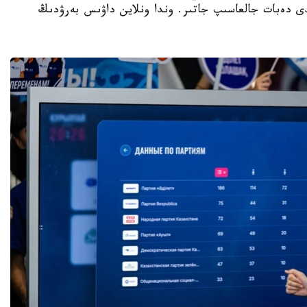
لدى دەبات جالعاسىپ جاتىر. وندا ونلاين داۋىس بەرۋدىڭ