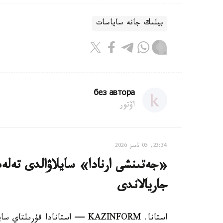
بيلىك جانە ساياسات
без автора
اۆتور
23:34, 05 تامىز 2026
«جەتىنشى ارنادا» سايلاۋالدى تەلەد
جاريالاندى
استانا. KAZINFORM — استانادا قۇ