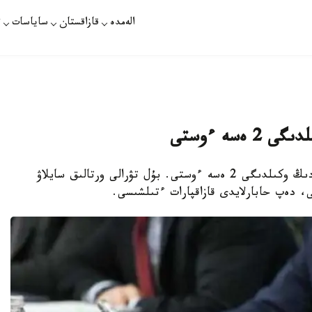
الەمدە
قازاقستان
ساياسات
ت
ەسە ءوستى
استانا. قازاقپارات - پارلامەنتتە ساياسي پارتيالاردىڭ وكىلدىگى 2 ەسە ءوستى. بۇل تۋرالى ورتالىق سايلاۋ
، دەپ حابارلايدى قازاقپارات ءتىلشىسى.