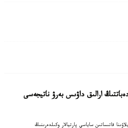
ەباتتىڭ ارالىق داۋىس بەرۋ ناتيجەسى
رىلتاي سايلاۋىنا قاتىساتىن ساياسي پارتيالار وكىلدەرىنىڭ