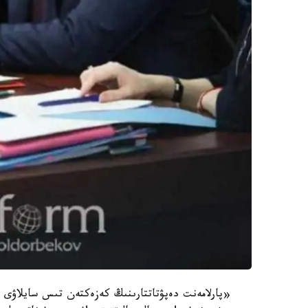
«پارلامەنت دەپۋتاتتارىنىڭ كەزەكتەن تىس سايلاۋى 