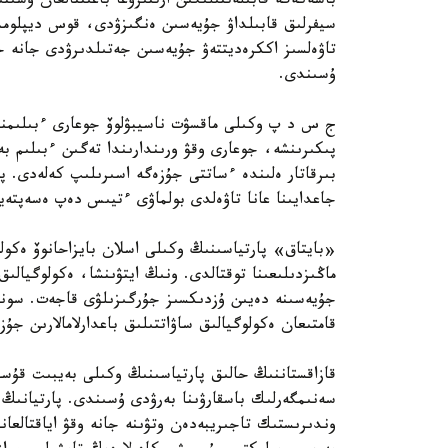
باسەكەگە قابىلەتتىلىگىن ارتتىرۋعا باعىتتالعان ۇسىنى
سيفرلىق قابىلداۋ جۇيەسىن ەنگىزۋدى، قوس ديپلومدى
تاۋەلسىز اككرەديتتەۋ جۇيەسىن جەتىلدىرۋدى جانە ج
ۇسىندى.
ج س د پ وكىلى ماقسۋت ناسيبۋلوۆ جوعارى ءبىلىمنىڭ
پىكىرىنشە، جوعارى وقۋ ورىندارىندا تەگىن ءبىلىم ب
بىرقاتار ەلىندە ءساتتى جۇزەگە اسىرىلىپ كەلەدى. پا
جاعدايىنا عانا تاۋەلدى بولماۋى ءتيىس دەپ ەسەپتەي
«بايتاق» پارتياسىنىڭ وكىلى اسلان بايزاحانوۆ ەكولو
ماڭىزدىلىعىنا توقتالدى. ونىڭ ايتۋىنشا، ەكولوگيالىق
قامتىعان ەكولوگيالىق ساۋاتتىلىق باعدارلامالارىن جۇ
قازاقستاننىڭ حالىق پارتياسىنىڭ وكىلى بەيبىت قۇسا
سەنىمگەرلىك باسقارۋىنا بەرۋدى ۇسىندى. پارتيانىڭ 
وندىرىستىك تاجىريبەدەن وتۋىنە جانە وقۋ اياقتالعان