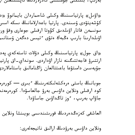
بەرىپ، بىلىكتى جۇمىسشى كادرلاردىڭ تاپشىلىعىن ازا
«اۋىل» پارتياسىنىڭ وكىلى شاحماردان بايمانوۆ «ديپ
كۇشەيتۋدى ۇسىندى. پارتيا باعدارلامانىڭ ىسكە اسىر
سونىمەن قاتار اۋىلدىق كۆوتا ارقىلى جوعارى وقۋ ورى
اۋىلدارىنا بارىپ ەڭبەك ەتۋى ءتيىس دەگەن ۇستانىم
«اق جول» پارتياسىنىڭ وكىلى دۋلات تاستەكەي پەدا
ارتتىرۋ قاجەتتىگىنە نازار اۋداردى. سونداي-اق پارتي
جۇيەسىن دامىتۋعا باعىتتالعان زاڭنامالىق باستامالار
كود ارقىلى ونلاين داۋىس بەرۋ جالعاسۋدا. كورەرمەن
جاۋاپ بەرىپ، ءوز تاڭداۋىن جاساۋدا.
العاشقى كەزەڭدەردىڭ قورىتىندىسى بويىنشا ونلاين د
ونلاين داۋىس بەرۋدىڭ ارالىق ناتيجەلەرى: