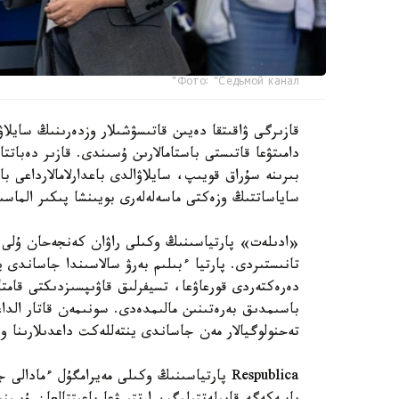
Фото: "Седьмой канал"
قازىرگى ۋاقىتقا دەيىن قاتىسۋشىلار وزدەرىنىڭ سايلاۋ
دامىتۋعا قاتىستى باستامالارىن ۇسىندى. قازىر دەبات
بىرىنە سۇراق قويىپ، سايلاۋالدى باعدارلامالارداعى ب
ساياساتتىڭ وزەكتى ماسەلەلەرى بويىنشا پىكىر الماسى
«ادىلەت» پارتياسىنىڭ وكىلى راۋان كەنجەحان ۇلى ءب
تانىستىردى. پارتيا ءبىلىم بەرۋ سالاسىندا جاساندى
دەرەكتەردى قورعاۋعا، تسيفرلىق قاۋىپسىزدىكتى قامتا
تەحنولوگيالار مەن جاساندى ينتەللەكت داعدىلارىنا 
Respublica پارتياسىنىڭ وكىلى مەيرامگۇل ءما