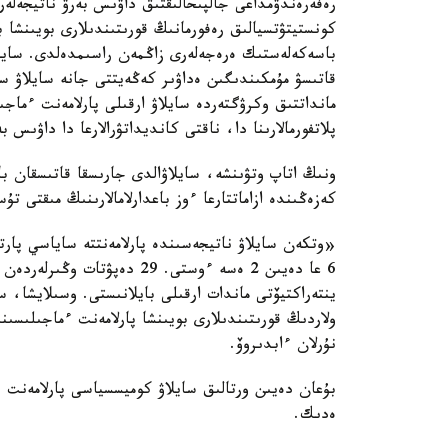
رەفەرەندۋمداعى جالپىحالىقتىق داۋىس بەرۋ ناتيجەلەر
كونستيتۋتسيالىق رەفورمانىڭ قورىتىندىلارى بويىنشا 
باسەكەلەستىك ەرەجەلەرى زاڭمەن راسىمدەلدى. سايلا
قاتىسۋ مۇمكىندىگىن ەداۋىر كەڭەيتتى جانە سايلاۋ سا
مانداتتىق وكرۋگتەردە سايلاۋ ارقىلى پارلامەنت ءماجىل
پلاتفورمالارىنا دا، ناقتى كانديداتۋرالارعا دا داۋ
ونىڭ اتاپ وتۋىنشە، سايلاۋالدى جارىسقا قاتىسقان ب
كەزەڭىندە ازاماتتارعا ءوز باعدارلامالارىنىڭ مىقتى تۇ
6 عا دەيىن 2 ەسە ءوستى. 29 د
ينتەراكتيۆتى ماندات ارقىلى بايلانىستى. وسىلايشا، س
ولاردىڭ قورىتىندىلارى بويىنشا پارلامەنت ءماجىلىس
نۇرلان ءابدىروۆ.
ەدىك.