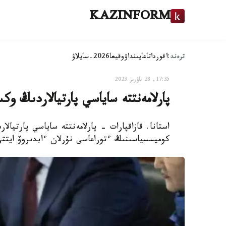
KAZINFORM
ترەند:
اقوردا
تاعايىنداۋ
وقيعا
2026-سايلاۋ
17:35, 28 ناۋرىز 2023
پارلامەنتتە ساياسي پارتيالاردىڭ وكىلدىگى 2 
كوميسسياسىنىڭ ءتوراعاسى نۇرلان ءابدىروۆ ايتتى