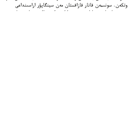
وتكەن. سونىمەن قاتار قازاقستان مەن سينگاپۋر اراسىنداعى
دوستىققا جانە ءوزارا تۇسىنىستىككە نەگىزدەلگەن سان قىرلى
ىنتىماقتاستىق قوس حالىقتىڭ يگىلىگى جولىندا ۇدايى دامي
بەرەتىنىنە سەنىم ءبىلدىردى،-دەلىنگەن اقپاراتتا.
قاسىم-جومارت توقايەۆ تارمان شانمۋگاراتنامنىڭ جاۋاپتى
قىزمەتىنە تولايىم تابىس، ال دوستاس سينگاپۋر حالقىنا قۇت-
بەرەكە تىلەدى.
بيلىك جانە ساياسات
سىرتقى ساياسات
ريزابەك نۇسىپبەك ۇلى
اۆتور
19:14, 08 تامىز 2026
بەلگيا كورولى فيليپپ قاسىم-جومارت توقايەۆقا