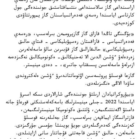
ونىڭ اتاپ وتۋىنشە، ەكىنشى نۇسقادا قازاقستان مەن رەسەي
اراسىنداعى گاز سالاسىنداعى ىنتىماقتاستىق جونىندەگى جول
كارتاسى اياسىندا رەسەي فەدەراتسياسىنان گاز يمپورتتاۋدى
كوزدەيدى.
«بۇگىنگى تاڭدا قازاق گاز گازپروممەن بىرلەسىپ، «رەسەي
فەدەراتسياسى - قازاقستان رەسپۋبليكاسى - قىتاي حالىق
رەسپۋبليكاسى» حالىقارالىق گاز قۇبىرىن سالۋ ماسەلەلەرىن
زەردەلەۋ ءۇشىن الدىن الا تەحنيكالىق- ەكونوميكالىق نەگىزدەمە
ازىرلەۋ ماسەلەسىن پىسىقتاپ جاتىر»، - دەدى مينيستر.
گازعا قوسىلۋ پروتسەسىن اۆتوماتتاندىرۋ ءۇشىن ەلەكتروندى
ساۋدا الاڭى ەنگىزىلەدى.
«بيۋروكراتيادان ارىلتۋ جونىندەگى شارالاردى ىسكە اسىرۋ
اياسىندا 2022 -جىلى مينيسترلىك باسەكەلەستىكتى قورعاۋ جانە
دامىتۋ اگەنتتىگىمەن، ۇلتتىق ەكونوميكا مينيسترلىگىمەن،
قازترانسگاز ايماقپەن بىرلەسىپ، گاز جەلىلەرىنە قوسىلۋ
كەزىندەگى كەدەرگىلەردى جويۋ بويىنشا جۇمىس جۇرگىزدى.
ماسەلەن، حالىق ءۇشىن قاجەتتى قۇجاتتار سانى ازايتىلدى.