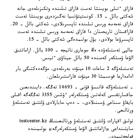
قازاق ءتىلى بويىنشا تەست قازاق تىلىندە وتكىزىلەدى جانە
شەكتى بالل - 15. كونستيتۋتسيا نەگىزدەرى بويىنشا تەست
قازاق نەمەسە ورىس تىلىندە تاپسىرىلادى، شەكتى بالل - 20.
قازاقستان تاريحىنان دا قازاق نەمەسە ورىس تىلىندە تەست
تاپسىرۋعا بولادى، بۇل بولىمدەگى شەكتى بالل - 15.
جالپى تەستىلەۋدە ەڭ جوعارى ناتيجە - 100 بالل. ازاماتتىق
الۋعا ۇمىتكەر كەمىندە 50 بالل جيناۋى ءتيىس.
تەستىلەۋگە 2 ساعات 10 مينۋت بەرىلەدى. مۇگەدەكتىگى بار
ادامدارعا قوسىمشا 30 مينۋت قاراستىرىلعان.
- تەستىلەۋگە قاتىسۋ قۇنى - 14693 تەڭگە. دايىندىعىن
جاقسارتقىسى كەلەتىن ۇمىتكەرلەر ءۇشىن 3355 تەڭگەگە اقىلى
بايقاۋ سىناعى ۇسىنىلادى، - دەپ حابارلادى ۇلتتىق تەستىلەۋ
ورتالىعى.
تولىق اقپارات ۇلتتىق تەستىلەۋ ورتالىعىنىڭ testcenter.kz
سايتىنداعى «ازاماتتىق الۋعا ۇمىتكەرلەرگە» بولىمىندە
قولجەتىمدى.