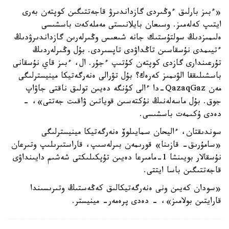
«ءبىز بارلىق ءوڭىردى گازداندىرۋ قاجەتتىگىن كوپتەن بەرى
ايتىپ كەلەمىز. وسىعان بايلانىستى مەملەكەت باسشىسى
ەلىمىزدىڭ سولتۇستىك جانە شىعىس وڭىرلەرىن گازداندىرۋدىڭ
ءتيىمدى نۇسقاسىن تاڭداۋدى تاپسىردى. بۇل وڭىرلەردىڭ
تۇرعىندارى گازدى كوپتەن كۇتىپ ءجۇر. ال، ءبىز قاي نۇسقانى
باسشىلىققا الۋىمىز كەرەك؟ بۇل تۋرالى ەنەرگەتيكا مينيسترلىگى
مەن QazaqGaz-دا ءالى كۇنگە دەيىن تولىق ناقتى جاۋاپ
جوق. بۇل ماسەلەنىڭ نۇكتەسىن قوياتىن ۋاقىت جەتتى»، -
دەدى ۇكىمەت باسشىسى.
سوندىقتان، ءاليحان سمايىلوۆ ەنەرگەتيكا مينيسترلىگى
«سامۇرىق- قازىنا» قورىمەن بىرلەسىپ، قاراستىرىلىپ وتىرعان
نۇسقالار بويىنشا 1-مامىرعا دەيىن تۇپكىلىكتى شەشىم دايىنداۋى
قاجەتتىگىن باسا ايتتى.
«سودان كەيىن ونى ەنەرگەتيكالىق كەڭەستىڭ وتىرىسىندا
قارايتىن بولامىز»، - دەدى پرەمەر- مينيستر.