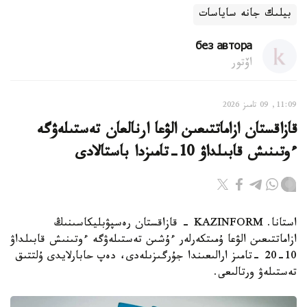
بيلىك جانە ساياسات
без автора
اۆتور
11:09, 09 تامىز 2026
قازاقستان ازاماتتىعىن الۋعا ارنالعان تەستىلەۋگە
ءوتىنىش قابىلداۋ 10-تامىزدا باستالادى
استانا. KAZINFORM - قازاقستان رەسپۋبليكاسىنىڭ
ازاماتتىعىن الۋعا ۇمىتكەرلەر ءۇشىن تەستىلەۋگە ءوتىنىش قابىلداۋ
10-20 -تامىز ارالىعىندا جۇرگىزىلەدى، دەپ حابارلايدى ۇلتتىق
تەستىلەۋ ورتالىعى.