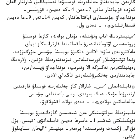
گازبەن جابدىقتاۋ جەلىلەرىنە قوسىلۋعا تەحنيكالىق شارتتار العان
كەزدە قۇجاتتار سانى 7-دەن 4-كە دەيىن، قۇرىلىس-
مونتاجداۋ جۇمىستارى اياقتالعاننان كەيىن 14-تەن 9-عا دەيىن
قىسقارتىلدى»، - دەدى ول.
ءمينيستردىڭ اتاپ وتۋىنشە، مۇنان بولەك، گازعا قوسىلۋ
پروتسەسىن اۆتوماتتاندىرۋ ماقساتىندا قازترانسگاز ايماق
ەلەكتروندى ساۋدا الاڭىن ەنگىزۋ بويىنشا جۇمىس جۇرگىزۋدە.
وندا تۇتىنۋشىلار كورسەتىلەتىن قىزمەتتەردىڭ قۇنىن، ولاردىڭ
رەيتينگتەرىن نەگىزگە الا وتىرىپ، مونتاجداۋ ۇيىمدارىن،
جابدىقتاردى جەتكىزۋشىلەردى تاڭداي الادى.
«قابىلدانعان ءىس- شارالار گاز جەلىلەرىنە قوسىلۋ قارقىنىن
ارتتىرۋعا مۇمكىندىك بەرەدى. وسى باعىتتاعى جۇمىس
جالعاساتىن بولادى»، - دەدى بولات اقشولاقوۆ.
ەلىمىزدىڭ سولتۇستىگى مەن شىعىسىن گازداندىرۋ بويىنشا
تۇپكىلىكتى شەشىم 1- مامىرعا دەيىن قابىلدانۋى ءتيىس. بۇل
تۋرالى ۇكىمەت وتىرىسىندا پرەمەر- مينيستر ءاليحان سمايىلوۆ
ايتتى.