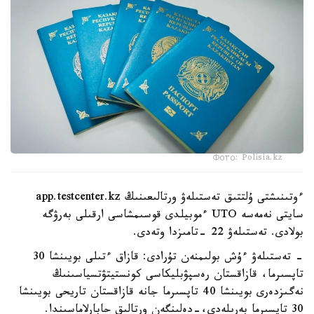
Фото: Polisia.kz
ءوتىنىشتى ۇلتتىق تەستىلەۋ ورتالىعىنىڭ app.testcenter.kz
سايتى نەمەسە UTO ءموبيلدى قوسىمشاسى ارقىلى بەرۋگە
بولادى. تەستىلەۋ 22 -تامىزدا وتەدى.
- تەستىلەۋ ءۇش بولىمنەن تۇرادى: قازاق ءتىلى بويىنشا 30
تاپسىرما، قازاقستان رەسپۋبليكاسى كونستيتۋتسياسىنىڭ
نەگىزدەرى بويىنشا 40 تاپسىرما جانە قازاقستان تاريحى بويىنشا
30 تاپسىرما بەرىلەدى،-دەلىنگەن ورتالىق حابارلاماسىندا.