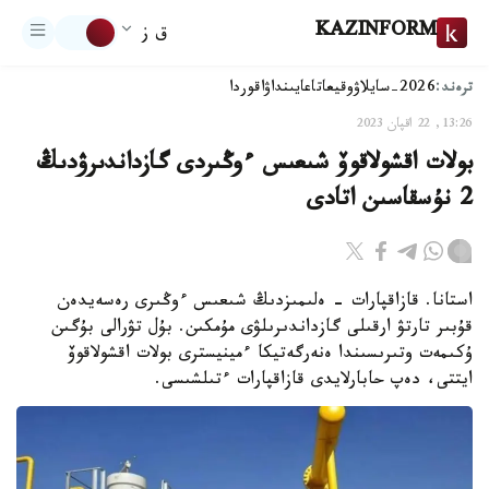
KAZINFORM
ق ز
ترەند:
2026-سايلاۋ
وقيعا
تاعايىنداۋ
اقوردا
13:26, 22 اقپان 2023
بولات اقشولاقوۆ شىعىس ءوڭىردى گازداندىرۋدىڭ
2 نۇسقاسىن اتادى
استانا. قازاقپارات - ەلىمىزدىڭ شىعىس ءوڭىرى رەسەيدەن
قۇبىر تارتۋ ارقىلى گازداندىرىلۋى مۇمكىن. بۇل تۋرالى بۇگىن
ۇكىمەت وتىرىسىندا ەنەرگەتيكا ءمينيسترى بولات اقشولاقوۆ
ايتتى، دەپ حابارلايدى قازاقپارات ءتىلشىسى.