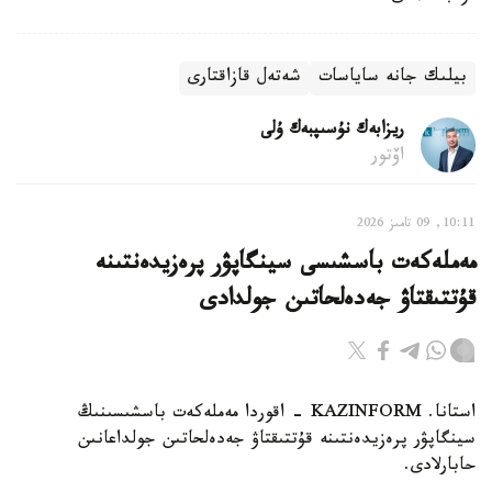
بيلىك جانە ساياسات
شەتەل قازاقتارى
ريزابەك نۇسىپبەك ۇلى
اۆتور
10:11, 09 تامىز 2026
مەملەكەت باسشىسى سينگاپۋر پرەزيدەنتىنە
قۇتتىقتاۋ جەدەلحاتىن جولدادى
استانا. KAZINFORM - اقوردا مەملەكەت باسشىسىنىڭ
سينگاپۋر پرەزيدەنتىنە قۇتتىقتاۋ جەدەلحاتىن جولداعانىن
حابارلادى.