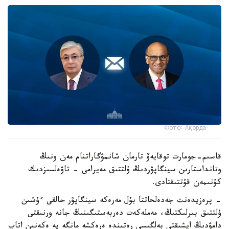
Фото: Ақорда
قاسىم-جومارت توقايەۆ تارمان شانمۋگاراتنام مەن ونىڭ
وتانداستارىن سينگاپۋردىڭ ۇلتتىق مەيرامى - تاۋەلسىزدىك
كۇنىمەن قۇتتىقتادى.
- پرەزيدەنت جەدەلحاتتا بۇل مەرەكە سينگاپۋر حالقى ءۇشىن
ۇلتتىق بىرلىكتىڭ، مەملەكەت دەربەستىگىنىڭ جانە ورنىقتى
دامۋدىڭ ايشىقتى بەلگىسى رەتىندە ەرەكشە مانگە يە ەكەنىن اتاپ