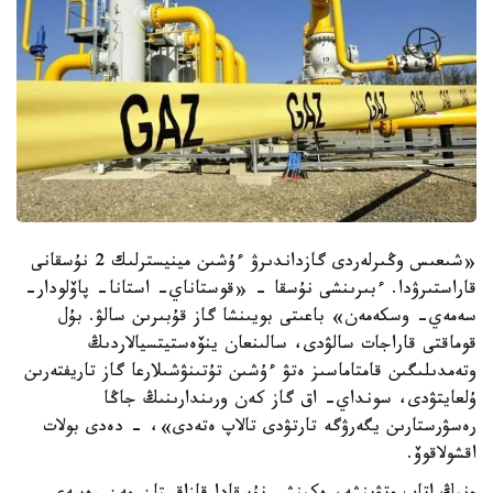
«شىعىس وڭىرلەردى گازداندىرۋ ءۇشىن مينيسترلىك 2 نۇسقانى
قاراستىرۋدا. ءبىرىنشى نۇسقا - «قوستاناي- استانا- پاۆلودار-
سەمەي- وسكەمەن» باعىتى بويىنشا گاز قۇبىرىن سالۋ. بۇل
قوماقتى قاراجات سالۋدى، سالىنعان ينۆەستيتسيالاردىڭ
وتەمدىلىگىن قامتاماسىز ەتۋ ءۇشىن تۇتىنۋشىلارعا گاز تاريفتەرىن
ۇلعايتۋدى، سونداي- اق گاز كەن ورىندارىنىڭ جاڭا
رەسۋرستارىن يگەرۋگە تارتۋدى تالاپ ەتەدى»، - دەدى بولات
اقشولاقوۆ.