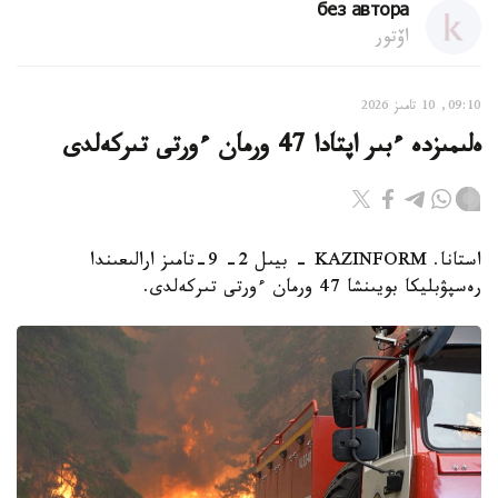
без автора
اۆتور
09:10, 10 تامىز 2026
ەلىمىزدە ءبىر اپتادا 47 ورمان ءورتى تىركەلدى
استانا. KAZINFORM - بيىل 2- 9-تامىز ارالىعىندا
رەسپۋبليكا بويىنشا 47 ورمان ءورتى تىركەلدى.