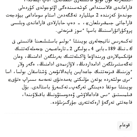
اكتىلەرگە قول قويۋ فاكتىلەرى انىقتالدى. اتاپ ايتقاندا،
قاراعاندى قالاسىنداعى كوشەسىندەگى اۆتوجولدى كۇردەلى
جوندەۋ كەزىندە 2 ميلليارد تەڭگەدەن استام سوماداعى بيۋدجەت
قاراجاتى جىمقىرىلعان»، - دەپ حابارلادى قاراعاندى وبلىسى
پروكۋراتۋراسىنىڭ باسپا ءسوز قىزمەتى.
تەكسەرىس ناتيجەلەرى بويىنشا ءبولىم باسشىلىعىنا قاتىستى ق
ك-نىڭ 189-بابى 4-بولىگى 2-تارماعىمەن «مەملەكەتتىك
فۋنكسيالاردى ورىنداۋعا ۋاكىلەتتىك بەرىلگەن ادامنىڭ، وعان
تەڭەستىرىلگەن ادامداردىڭ، لاۋازىمدى ادامنىڭ، ەگەر ولار
ءوزىنىڭ قىزمەتتىك جاعدايىن پايدالانۋمەن ۇشتاسقان بولسا، اسا
ءىرى مولشەردە بوتەن مۇلىكتى يەمدەنۋى نەمەسە ىسىراپ ەتۋى»
بويىنشا سوتقا دەيىنگى تەرگەپ-تەكسەرۋ باستالدى. بۇل
قىلمىستىق ءىس قاداعالاۋشى ۆەدومستۆونىڭ باقىلاۋىندا،
قاجەتتى تەرگەۋ ارەكەتتەرى جۇرگىزىلۋدە.
قوعام