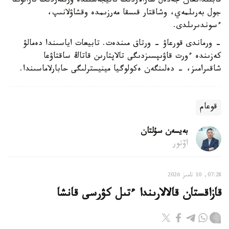
قابىلدانعان جەدەل شارالاردىڭ ناتيجەسىندە ورتتەردىڭ تارالۋىنا
جول بەرىلمەي، وشاقتار قىسقا مەرزىمدە وقشاۋلانىپ،
ءسوندىرىلدى.
- ورماندى قورعاۋ - ورتاق مىندەت. تابيعات اياسىندا دەمالۋ
كەزىندە ءورت قاۋىپسىزدىگى تالاپتارىن قاتاڭ ساقتاۋعا
شاقىرامىز، - دەلىنگەن ەكولوگيا مينيسترلىگى حابارلاماسىندا.
قوعام
بەيسەن سۇلتان
اۆتور
07:28, 10 تامىز 2026
قازاقستان قالالارىندا ءتىل كۋرسى قانشا