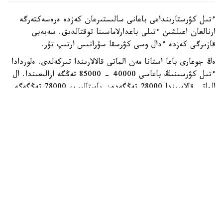
ءتىل كۋرستارىنداعى باعانى سالىستىرعان كەزدە ەرەسەكتەرگە
ارنالعان اعىلشىن ءتىلى باعدارلاماسىنا توقتالدىق. سەبەبى
قازىرگى كەزدە ءدال وسى كۋرسقا سۇرانىس ارتىپ تۇر.
ەڭ جوعارى باعا استانا مەن الماتى قالالارىندا تىركەلدى. ەلوردادا
ءتىل كۋرسىنىڭ باعاسى 40000 - 85000 تەڭگە ارالىعىندا. ال
الماتى قالاسىندا 28000 تەڭگەدەن باستالىپ، 78000 تەڭگەگە
جەتتى. باعا جوعارى قالالار قاتارىندا شىمكەنت تە بار. مۇندا
ءتىل كۋرسىنىڭ قۇنى ايىنا 60000 تەڭگەگە دەيىن بارادى.
وبلىس ورتالىقتارىنىڭ كوبىندە باعا 20000 - 45000 تەڭگە
ارالىعىندا. ال قاراعاندى مەن جەزقازعان قالالارىندا وقۋ اقىسى
20000 - 60000 تەڭگە، سەمەيدە 25000 - 58300 تەڭگە
ارالىعىندا بولسا، تالدىقورعان، تاراز بەن قونايەۆتا 45000
تەڭگەگە دەيىن جەتتى.