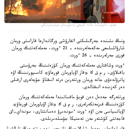
فوتو: ەكولوگيا جانە تابيعي رەسۋرستار مينيسترلىگى
ونىڭ ىشىندە جەرگىلىكتى اتقارۋشى ورگاندارعا قاراستى ورمان
شارۋاشىلىعى مەكەمەلەرىندە - 21 ءورت، مەملەكەتتىك ورمان
قورى جەرلەرىندە - 26 ءورت.
ءورت وشاقتارى مەملەكەتتىك ورمان كۇزەتىنىڭ جەرۇستى
باقىلاۋى، ر م ق ك «قاز اۆياورمان قورعاۋ» كاسىپورنىنىڭ اۋە
پاترۋلدەۋى جانە ورمان ورتتەرىن ەرتە انىقتاۋ جۇيەلەرى ارقىلى
دەر كەزىندە انىقتالدى.
ورتتەرگە جەدەل دەن قويۋ ماقساتىندا مەملەكەتتىك ورمان
كۇزەتىنىڭ قىزمەتكەرلەرى، ر م ق ك «قاز اۆياورمان قورعاۋ»
اۆياتسياسى مەن اۋە ءورت ءسوندىرۋ دەسانتتارى، سونداي-اق
قاجەتتى كۇشتەر مەن تەحنيكا جۇمىلدىرىلدى.