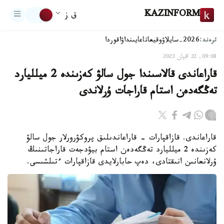
KAZINFORM
ق ز
ترەند:
2026-سايلاۋ
وقيعا
تاعايىنداۋ
اقوردا
09:08, 22 اقپان 2023
قاراعاندى قالاسىندا جول سالۋ كەزىندە 2 ميلليارد
تەڭگەدەن استام قاراجات ۇرلاندى
قاراعاندى. قازاقپارات - قاراعاندىلىق پروكۋرورلار جول سالۋ
كەزىندە 2 ميلليارد تەڭگەدەن استام بيۋدجەت قاراجاتىنىڭ
ۇرلانعانىن انىقتادى، دەپ حابارلايدى قازاقپارات ءتىلشىسى.