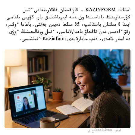
استانا. KAZINFORM - قازاقستان قالالارىنداعى ءتىل
كۋرستارىنىڭ باعاسىندا ون ەسە ايىرماشىلىق بار. كۋرس باعاسى
ايىنا 8 مىڭنان باستالىپ، 85 مىڭعا دەيىن جەتتى. باعاعا ءوڭىر،
وقۋ ءادىسى مەن تاڭداۋ باعدارلاماسى، ءتىل ورتالىعىنىڭ ءوزى
دە اسەر ەتەدى، دەپ حابارلايدى Kazinform ءتىلشىسى.
فوتو: kazinform/ج ي