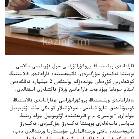
قاراعاندى وبلىسىنىڭ پروكۋراتۋراسى جول قۇرىلىسى سالاسى
بويىنشا تەكسەرۋ جۇرگىزدى. ناتيجەسىندە قاراعاندى قالاسىنىڭ
كوشەلەرىن كۇردەلى جوندەۋگە بولىنگەن 2 ميلليارد تەڭگەدەن
استام سوماعا بيۋدجەت قاراجاتىن ۇرلاۋ فاكتىلەرى انىقتالدى.
«قاراعاندى وبلىسىنىڭ پروكۋراتۋراسى «قاراعاندى قالاسىنىڭ
كوممۋنالدىق شارۋاشىلىعى، جولاۋشىلار كولىگى جانە اۆتوموبيل
جولدارى ءبولىمى» م م قىزمەتىندە اۆتوموبيل جولدارىنىڭ
ساپاسى ماسەلەلەرى بويىنشا تەكسەرۋ جۇرگىزدى. تەكسەرۋ
ناتيجەسىندە ناقتى ورىندالماعان جۇمىستارعا ورىندالدى دەپ،