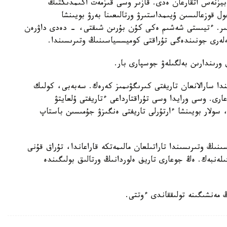
يزنەس اتقارعان ەدى. قازىر وسى قىزمەت اكىمدىكتىڭ
 استام ورىندى جول قوزعالىسىن ۇيىمداستىرۋ ورتالىعىنا بەرۋ بويىنشا
ىر. ءتيىستى شەشىم ەكى كۇن بۇرىن شىقتى، - دەدى داۋرەن
ەلەرى جونىندەگى تۇراقتى كوميسسياسىنىڭ وتىرىسىندا.
ق ورىندارىن بەلگىلەۋ جوسپارى بار.
دا سارالانعان تاريفتى كىرىگۋىمىز كەرەك. سەبەبى، كولىك
ارى. وسى ورايدا وسى تۇراقتارداعى ءتاريفتى ۇلعايتۋ
 سولار بويىنشا ءارتۇرلى تاريفتى ەنگىزۋ جۇمىسىن باستاپ
ىڭ وتىرىسىندا تاراتىلعان مالىمەتكە قاراعاندا، تۇراق قۇنى
ڭگە شاماسىندا بەلگىلەنبەك. ەڭ جوعارى تاريف ەلوردانىڭ ورتالىق بولىگىندە
 مەنشىگىنە تولىققاندى ءوتتى.