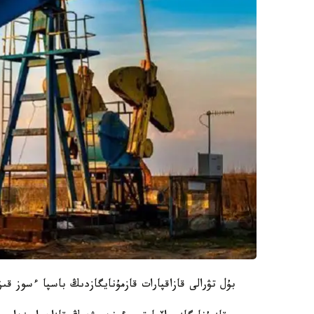
بۇل تۋرالى قازاقپارات قازمۇنايگازدىڭ باسپا ءسوز قى