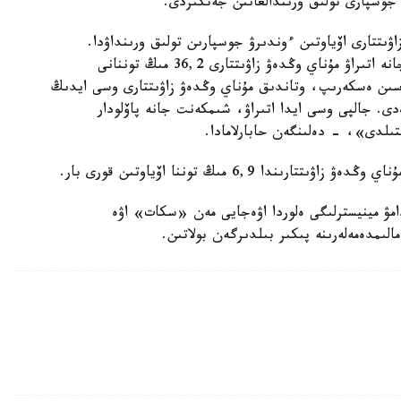
 جوسپارى تولىق ورىندالعانىن جەتكىزدى.
ىتتارى اۆياوتىن ءوندىرۋ جوسپارىن تولىق ورىنداۋدا.
قازاننىڭ 28 ءى كۇنگى جاعداي بويىنشا شىمكەنت جانە اتىراۋ مۇناي وڭدەۋ زاۋىتتارى 36,2 مىڭ توننانى
اسىن ەسكەرىپ، وتاندىق مۇناي وڭدەۋ زاۋىتتارى وسى ايدىڭ
اۆياوتىن وندىرەدى. جالپى وسى ايدا اتىراۋ، شىمكەنت جانە پاۆلودار
ا 6,9 مىڭ توننا اۆياوتىن قورى بار.
امۋ مينيسترلىگى ەلوردا اۋەجايى مەن «سكات» اۋە
لىمدەمەلەرىنە پىكىر بىلدىرگەن بولاتىن.