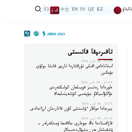
الداۋ
KZ
QZ
РУ
EN
中文
ق ز
ЎЗ
تاقىرىپقا قاتىستى
17:10, 06 تامىز 2026
استاناداعى اقىلى تۇراقتاردا تاريف قانشا بولۋى
مۇمكىن
15:44, 06 تامىز 2026
ەلوردادا رەتسىز قويىلعان كولىكتەردى
ەۆاكۋاسيالاۋ جۇيەسى كۇشەيتىلمەك
15:31, 06 تامىز 2026
بيرجادا دوللار ءۇشىنشى كۇن قاتارىنان ارزاندادى
15:10, 06 تامىز 2026
قازاقستاندا ەڭ جوعارى جالاقىعا ۇمىتكەرلەر -
ۇشقىشتار مەن ستيۋاردەسسالار