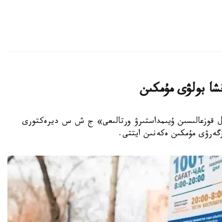
انشا بولۋى مۇمكىن
قالاسىنىڭ جول قوزعالىسىن ۇيىمداستىرۋ ورتالىعى» ج ش س ديرەكتورى
وزگەرۋى مۇمكىن ەكەنىن ايتتى.