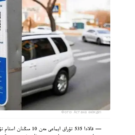
Фото: Астана әкімдігі
— قالادا 535 تۇراق ايما