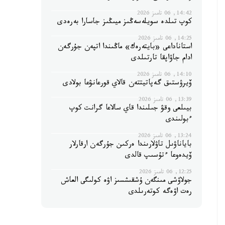
14:42, 06 تامىز 2026
كوپ تىلدە سويلەسەڭىز ميىڭىز جاسارا بەرەدى
14:25, 06 تامىز 2026
استاناداعى «بايتەرەك» ماڭىندا اتپەن جۇرگەن
ادام جاۋاپقا تارتىلدى
14:10, 06 تامىز 2026
ۆيرۋستىق گەپاتيتتەن قالاي قورعانۋعا بولادى
13:39, 06 تامىز 2026
بيىلعى وقۋ جىلىندا قاي سالاعا گرانت كوپ
ءبولىندى
13:24, 06 تامىز 2026
باياناۋىل تاۋلارىندا ەركىن جۇرگەن ارقارلار
ۆيدەوعا ءتۇسىپ قالدى
12:25, 06 تامىز 2026
جولاۋشى مىنگەن ۇشقىشسىز اۋە كولىگى العاش
رەت اۋەگە كوتەرىلدى