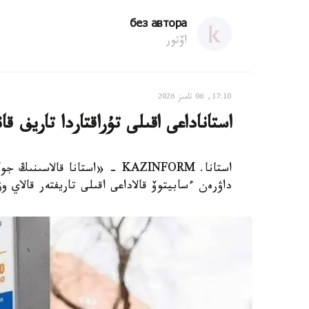
без автора
اۆتور
17:10, 06 تامىز 2026
استاناداعى اقىلى تۇراقتاردا تاريف ق
استانا. KAZINFORM - «استانا 
داۋرەن ءسابيتوۆ قالاداعى اقىلى تاريفتەر قالاي 