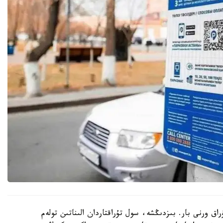
عى مەن 10 مىڭنان استام تۇراق ورنى بار. بىزدىڭشە، سول تۇراقتاردان الىناتىن تولەم