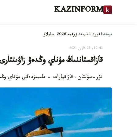
KAZINFORM
ترەند:
اقوردا
تاعايىنداۋ
وقيعا
2026-سايلاۋ
19:43, 28 قازان 2021
قازاقستاننىڭ مۇناي وڭدەۋ زاۋىتتارى قوسىمشا 2 مىڭ توننا ا
نۇر-سۇلتان. قازاقپارات - ەلىمىزدەگى مۇناي وڭدەۋ زاۋىتتارىندا 6,9 مىڭ ت