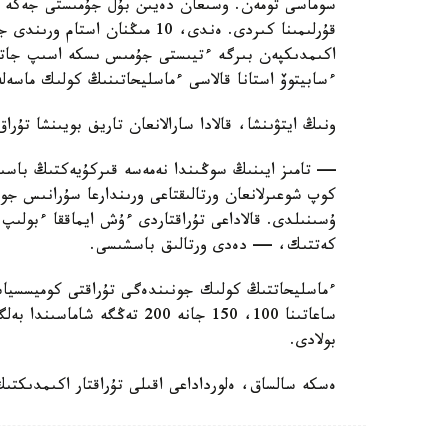
سوماسى تومەن. وسىعان دەيىن بۇل جۇمىستى جەكە ب
قۇرلىمىنا كىردى. ەندى، 10 مىڭنان
اكىمدىكپەن بىرگە ءتيىستى جۇمىس ىسكە اسىپ جات
ءسابيتوۆ استانا قالاسى ءماسليحاتىنىڭ كولىك ماسەل
ونىڭ ايتۋىنشا، قالادا سارالانعان تاريف بويىنشا تۇرا
— تامىز ايىنىڭ سوڭىندا نەمەسە قىركۇيەكتىڭ باسىن
كوپ شوعىرلانعان ورتالىقتاعى ورىندارعا سۇرانىس جوع
ۇسىنىلدى. قالاداعى تۇراقتاردى ءۇش ايماققا ءبولىپ،
كەتتىك، — دەدى ورتالىق باسشىسى.
ءماسليحاتتىڭ كولىك جونىندەگى تۇراقتى كوميسسياسىن
ساعاتىنا 100، 150 جانە 200 تە
بولادى.
ەسكە سالساق، ەلورداداعى اقىلى تۇراقتار اكىمدىكتىڭ