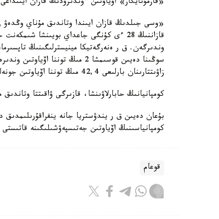
«قازمۇنايگاز» اۆياوتىن ءوندىرۋدىڭ قازان ايىنداعى
«وسى جىلدىڭ قازان ايىندا وتاندىق مۇناي وڭدەۋ زاۋ
وندىرگەن. ق ر ەنەرگەتيكا مينيسترلىگىنىڭ تاپسىرم
سوڭىنا دەيىن قوسىمشا 2 مىڭ توننا 
زاۋىتتارىنان بارلىعى 42,4 مىڭ توننا اۆياوتىن جونەلتىلدى»، - دەلىنگەن حابارلامادا.
كومپانيانىڭ حابارلاۋىنشا، قازىرگى ۋاقىتتا وتاندىق مۇناي وڭدەۋ زاۋىتتارىند
بۇعان دەيىن ق ر يندۋستريا جانە ينفراقۇرىلىمدىق د
كومپانياسىنىڭ اۆياوتىن جەتىسپەۋشىلىگىنە قاتىستى ما
قوعام