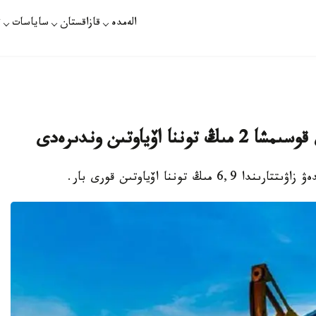
الەمدە
قازاقستان
ساياسات
ت
ۆياوتىن وندىرەدى
وننا اۆياوتىن قورى بار.