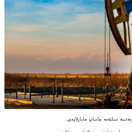
زمەتىنە سىلتەمە جاساپ حابارلايدى.