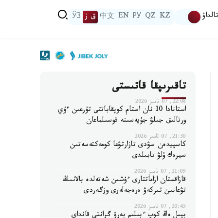
الداۋ
KZ
QZ
РУ
EN
中文
ق ز
ЎЗ
تاقىرىپقا قاتىستى
22:08, 07 تامىز 2026
استانادا 10 نان استام كوپقاباتتى تۇرعىن ءۇي
ورتالىق جىلۋ جۇيەسىنە قوسىلماعان
21:30, 07 تامىز 2026
كاسپيدەن سۋدى تازارتۋعا كومەكتەسەتىن
سيرەك ۇلۋ تابىلدى
21:09, 07 تامىز 2026
قازاقستان ازاماتتارى ءۇشىن شەتەلدە بالانىڭ
تۋعانىن تىركەۋ ەرەجەلەرى وزگەردى
20:45, 07 تامىز 2026
بيىل ەڭ كوپ ءبىلىم بەرۋ گرانتى قانداي