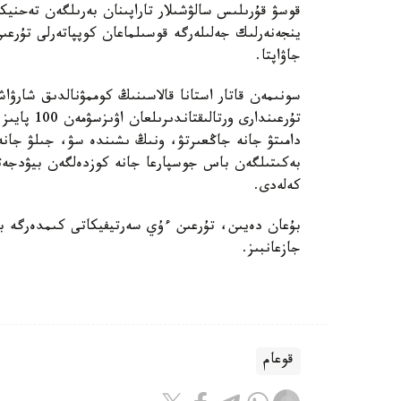
قوسۋ قۇرىلىس سالۋشىلار تاراپىنان بەرىلگەن تەحنيك
ينجەنەرلىك جەلىلەرگە قوسىلماعان كوپپاتەرلى تۇرعى
جاۋاپتا.
سونىمەن قاتار استانا قالاسىنىڭ كوممۋنالدىق شارۋاش
تۇرعىندارى 
دامىتۋ جانە جاڭعىرتۋ، ونىڭ ىشىندە سۋ، جىلۋ جانە 
بەكىتىلگەن باس جوسپارعا جانە كوزدەلگەن بيۋدجەتت
كەلەدى.
بۇعان دەيىن، تۇرعىن ءۇي سەرتيفيكاتى كىمدەرگە بە
جازعانبىز.
قوعام