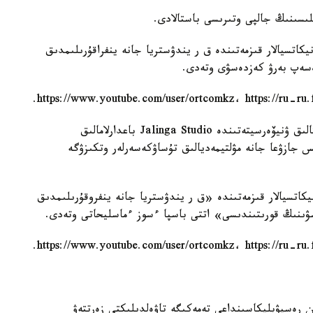
ۋنيكاتسيالار قىزمەتىندە ق ر يندۋستريا جانە ينفراقۇرىلىمدىق
 ەسەپ بەرۋ كەزدەسۋى وتەدى.
11.00 دە س. سەيفۋللين اتىنداعى قازاق اگروتەحنيكالىق ۋنيۆەرسيتەتىندە Jalinga Studio باعدارلامالىق
 جازۋعا جانە مۋلتيمەديالىق تۇساۋكەسەرلەر وتكىزۋگە
مۋنيكاتسيالار قىزمەتىندە «ق ر يندۋستريا جانە ينفروقۇرىلىمدىق
سۋىنىڭ قورىتىندىسى» اتتى باسپا ءسوز ءماسليحاتى وتەدى.
ستان رەسپۋبليكاسىنداعى تەمەكىگە تاۋەلدىلىكتى زەرتتەۋ