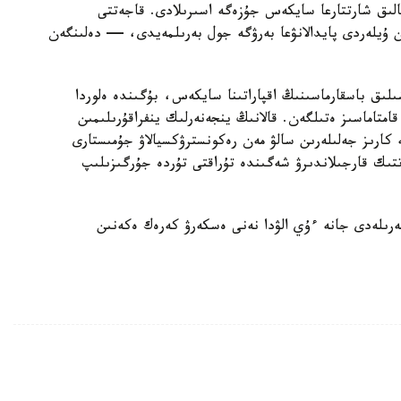
الىق شارتتارعا سايكەس جۇزەگە اسىرىلادى. قاجەتتى
ن ۇيلەردى پايدالانۋعا بەرۋگە جول بەرىلمەيدى، — دەلىنگەن
ىلىق باسقارماسىنىڭ اقپاراتىنا سايكەس، بۇگىندە ەلوردا
ورتالىقتاندىرىلعان اۋىزسۋمەن 100 پايىز قامتاماسىز ەتىلگەن. قالانىڭ ينجەنەرلىك ينفراقۇرىلىمىن
كارىز جەلىلەرىن سالۋ مەن رەكونسترۋكسيالاۋ جۇمىستارى
ىك قارجىلاندىرۋ شەگىندە تۇراقتى تۇردە جۇرگىزىلىپ
رىلەدى جانە ءۇي الۋدا نەنى ەسكەرۋ كەرەك ەكەنىن