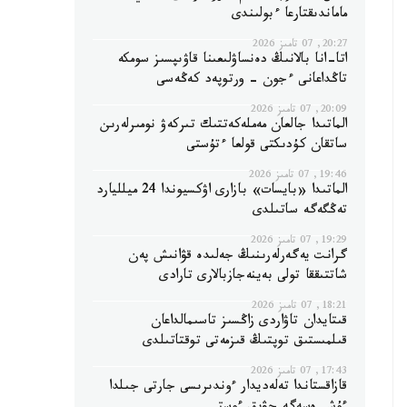
ماماندىقتارعا ءبولىندى
20:27, 07 تامىز 2026
اتا-انا بالانىڭ دەنساۋلىعىنا قاۋىپسىز سومكە
تاڭداعانى ءجون - ورتوپەد كەڭەسى
20:09, 07 تامىز 2026
الماتىدا جالعان مەملەكەتتىك تىركەۋ نومىرلەرىن
ساتقان كۇدىكتى قولعا ءتۇستى
19:46, 07 تامىز 2026
الماتىدا «بايسات» بازارى اۋكسيوندا 24 ميلليارد
تەڭگەگە ساتىلدى
19:29, 07 تامىز 2026
گرانت يەگەرلەرىنىڭ جەلىدە قۋانىش پەن
شاتتىققا تولى بەينەجازبالارى تارادى
18:21, 07 تامىز 2026
قىتايدان تاۋاردى زاڭسىز تاسىمالداعان
قىلمىستىق توپتىڭ قىزمەتى توقتاتىلدى
17:43, 07 تامىز 2026
قازاقستاندا تەلەديدار ءوندىرىسى جارتى جىلدا