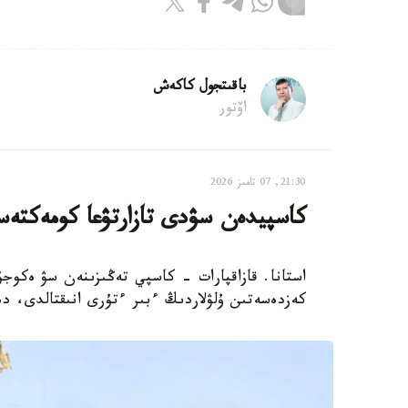
باقىتجول كاكەش
اۆتور
21:30, 07 تامىز 2026
كاسپيدەن سۋدى تازارتۋعا كومەكتەس
استانا. قازاقپارات - كاسپي تەڭىزىنەن سۋ ەكوجۇ
كەزدەسەتىن ۇلۋلاردىڭ ءبىر ءتۇرى انىقتالدى، دەپ حا