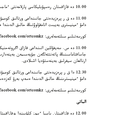
10.00 دە قازاقستان رەسپۋبليكاسى پارلامەنتى ءماجىلىسىنىڭ جالپى وتىرىسى باستالادى.
11.00 دە ق ر پرەزيدەنتى جانىنداعى ورتالىق كومم
دامۋ ءمينيسترى بەيبىت اتامقۇلوۆتىڭ حالىق الدىندا
كورسەتىلىم سىلتەمەلەرى: https://www.youtube.com/user/ortcomkz، https://ru-ru.facebook.com/ortcomkz.
جاساقتاماسىنىڭ پاتەنتتەلگەن جۇيەسىمەن بەينەدارىس
ارنالعان سيفرلىق بەينەستۋديا اشىلادى.
12.30 دا ق ر پرەزيدەنتى جانىنداعى ورتالىق كوم
دامۋ ءمينيسترىنىڭ حالىق الدىندا ەسەپ بەرۋ كەزدە
كورسەتىلىم سىلتەمەلەرى: https://www.youtube.com/user/ortcomkz، https://ru-ru.facebook.com/ortcomkz.
الماتى
12.00 دە قازاقستان باسپا ءسوز كلۋبىندا «قازاق