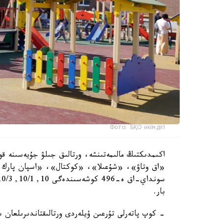
Фото: БҚО әкімдігі
اكىمدىكتىڭ مالىمەتىنشە، ورتالىق جىلۋ جۇيەسىنە قو
«اق وتاۋ»، «شۇعىلا»، «كوكتال»، «اسپان پارك و
بار.
- كوپ پاتەرلى تۇرعىن ۇيلەردى ورتالىقتاندىرىلعان 