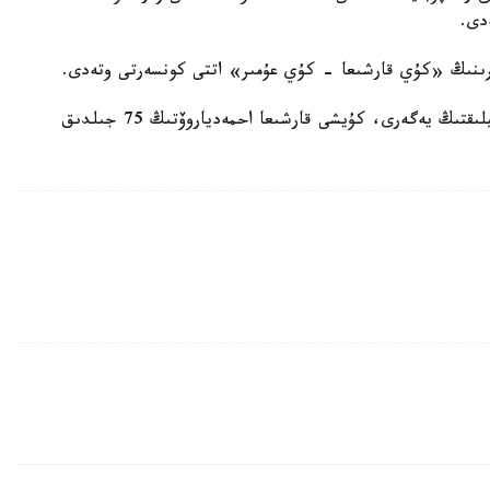
دى.
شارا قازاقستاننىڭ حالىق ءارتيسى، مەملەكەتتىك سىيلىقتىڭ يەگەرى، كۇيشى قارشىعا احمەدياروۆتىڭ 75 جىلدىق