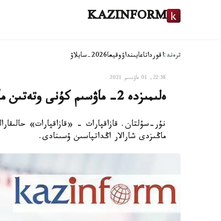
KAZINFORM
ترەند:
اقوردا
تاعايىنداۋ
وقيعا
2026-سايلاۋ
22:58, 01 ماۋسىم 2021
ەلىمىزدە 2- ماۋسىم كۇنى وتەتىن ماڭىزدى شارالار اڭداتپاسى
ماڭىزدى شارالار اڭداتپاسىن ۇسىنادى.