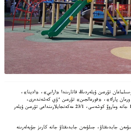
سىلماعان تۇرعىن ۇيلەردىڭ قاتارىندا «ارابي»، «ادينا»،
رمان پارك»، «قورعالجىن» تۇرعىن ءۇي كەشەندەرى،
سونداي-اق ە-496 كوشەسىندەگى 10, 10/1, 10/3 جانە وماروۆ كوشەسى، 23/1 مەكەنجايلارىنداعى تۇرعىن ۇيلەر
سۋمەن جابدىقتاۋ، جىلۋمەن جابدىقتاۋ جانە كارىز جۇيەلەرىنە