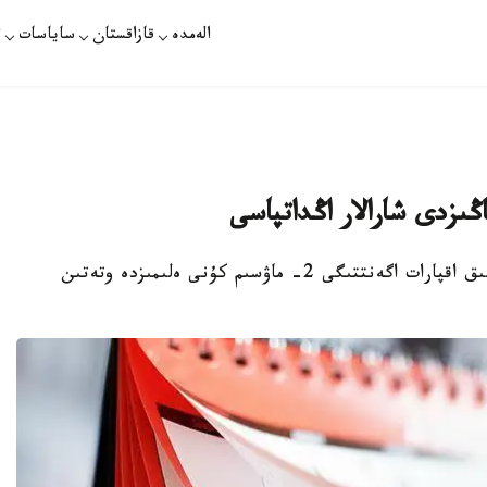
الەمدە
قازاقستان
ساياسات
ت
نۇر-سۇلتان. قازاقپارات - «قازاقپارات» حالىقارالىق اقپارات اگەنتتىگى 2- ماۋسىم كۇنى ەلىمىزدە وتەتىن