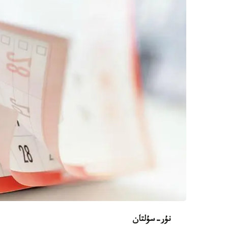
نۇر-سۇلتان