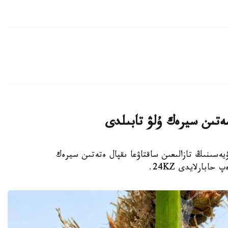
ەتىن سيرەك ۇلۋ تابىلدى
يەسىنىڭ تازالىعىن ساقتاۋعا ىقپال ەتەتىن سيرەك
بارلايدى 24KZ.