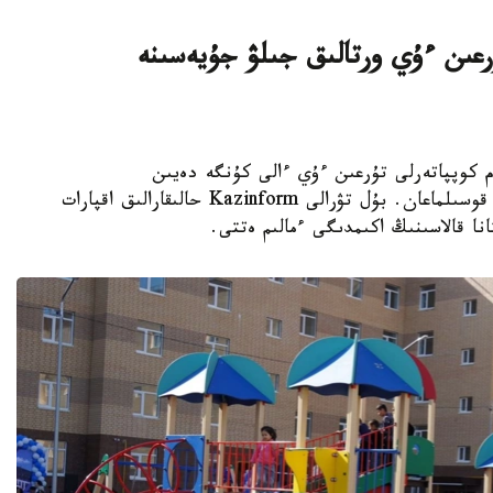
اتتى تۇرعىن ءۇي ورتالىق جىلۋ جۇيەسىنە
K - استانادا 10-نان استام كوپپاتەرلى تۇرعىن ءۇي ءالى كۇنگە دەيىن
ورتالىقتاندىرىلعان جىلۋمەن جابدىقتاۋ جۇيەسىنە قوسىلماعان. بۇل تۋرالى Kazinform حالىقارالىق اقپارات
نا قالاسىنىڭ اكىمدىگى ءمالىم ەتتى.