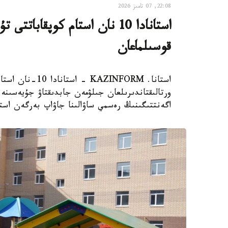
22:08, 07 تامىز 2026
استانادا 10 نان استام كوپقاب
قوسىلماعان
استانا. AZINFORM
اگەنتتىگىنىڭ رەسمي ساۋالىنا جاۋاپ بەرگەن استا