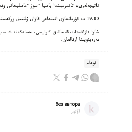
ناتيجەلەرى» تاقىرىبىندا باسپا ءسوز ءماسليحاتى وتە
19.00 دە قۇرمانعازى اتىنداعى قازاق ۇلتتىق وركەسترىنىڭ «كۇي قارشىعا - كۇي عۇمىر» اتتى كونسەرتى وتەدى.
مەرەيتويىنا ارنالعان.
قوعام
без автора
اۆتور