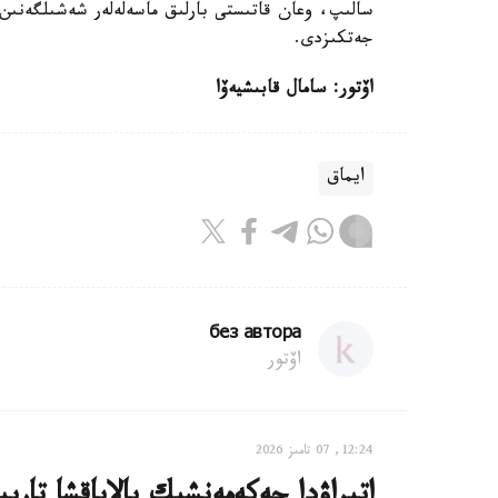
سالىپ، وعان قاتىستى بارلىق ماسەلەلەر شەشىلگەنىن، 
جەتكىزدى.
اۆتور: سامال قابىشيەۆا
ايماق
без автора
اۆتور
12:24, 07 تامىز 2026