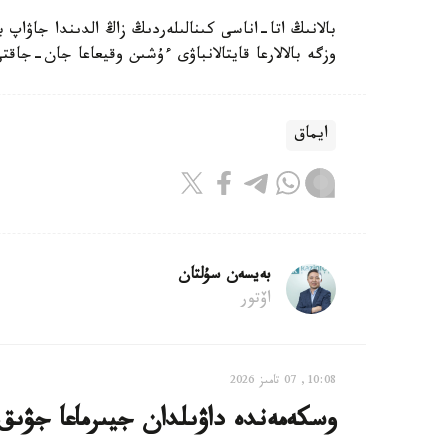
بالانىڭ اتا-اناسى كىنالىلەردىڭ زاڭ الدىندا جاۋاپ 
وزگە بالالارعا قايتالانباۋى ءۇشىن وقيعاعا جان-جاقت
ايماق
بەيسەن سۇلتان
اۆتور
10:08, 07 تامىز 2026
وسكەمەندە داۋىلدان جيىرماعا جۋىق