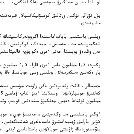
تونناعا دەيىن جەتكىزۋ مەجەسى بەلگىلەنگەن، - دەپ
بۇل تۋرالى بۇگىن ورتالىق كوممۋنيكاتسيالار قىزمەتىن
مالىمدەدى.
شەڭبەرىندە ەت، جەمىس- جيدەك، كوكونىس، قانت، 
مەن وڭدەۋ بويىنشا جەتى ءىرى ەكوجۇيە قالىپتاستىرۋ
بار ەكەنىن ەسكەرسەك، وبلىس وسى جوبانىڭ ەڭ بەلس
«مىسالى، قانت وندىرەتىن ەكى زاۋىت جۇمىس ىستەپ تۇ
ميلليون تونناعا دەيىن جەتكىزۋ مىندەتىن قويىپ وتىر
ءوڭىر باسشىسى ەت وڭدەيتىن «جەتىسۋ قوي» جوباسىن
كۇنى بارلىق ۇيىمداستىرۋ ماسەلەلەرى شەشىلگەنىن، ين
ينۆەستوردىڭ زاۋىتتى جوبالاۋدى باستاعانىن ايتتى.