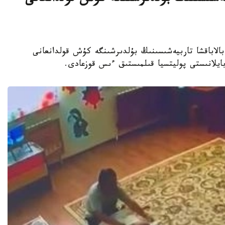
بيەشىسىنىڭ بۇلدىرشىنگە كۇش قولدانعانى
جەكەمەنشىك بالاباقشا تاربيەشىسىنىڭ بۇلدىرشىنگە كۇش قولدانعانى
 بايلانىستى پوليتسيا قىلمىستىق ءىس قوزعادى.