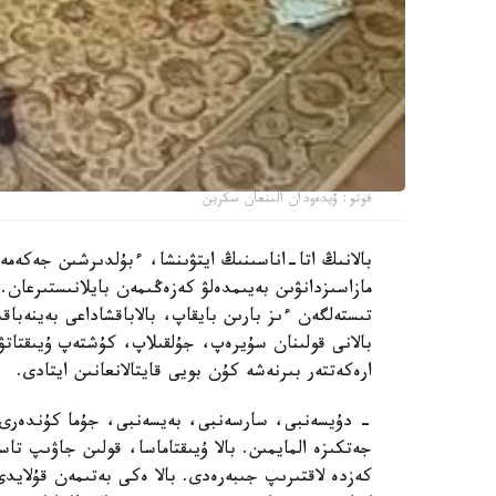
فوتو: ۆيدەودان الىنعان سكرين
بالانىڭ اتا-اناسىنىڭ ايتۋىنشا، ءبۇلدىرشىن جەكەمە
مازاسىزدانۋىن بەيىمدەلۋ كەزەڭىمەن بايلانىستىرعان. 
تىستەلگەن ءىز بارىن بايقاپ، بالاباقشاداعى بەينەباقى
بالانى قولىنان سۇيرەپ، جۇلقىلاپ، كۇشتەپ ۇيىقتاتۋ
ارەكەتتەر بىرنەشە كۇن بويى قايتالانعانىن ايتادى.
- دۇيسەنبى، سارسەنبى، بەيسەنبى، جۇما كۇندەرى ء
جەتكىزە المايمىن. بالا ۇيىقتاماسا، قولىن جاۋىپ ت
كەزدە لاقتىرىپ جىبەرەدى. بالا ەكى بەتىمەن قۇلايد