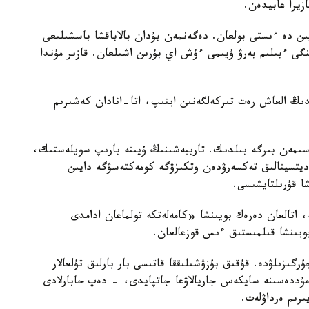
زيرا عابيدەن.
يىن دە ءىستى بولعان. دەگەنمەن بۇدان بالاباقشا باسشىلىعى
گى ءبىلىم بەرۋ ۇيىمى ءۇش اي بۇرىن اشىلعان. قازىر مۇندا
ايدىڭ العاش رەت تىركەلگەنىن ايتىپ، اتا-انادان كەشىرىم
سىمەن بىرگە بىلدىك. تاربيەشىنىڭ ۇيىنە بارىپ سويلەستىك،
مەديتسينالىق تەكسەرۋدەن وتكىزۋگە كومەكتەسۋگە دايىن
شا قۇرىلتايشىسى.
ە، اتالعان دەرەك بويىنشا «كامەلەتكە تولماعان ادامدى
بويىنشا قىلمىستىق ءىس قوزعالعان.
رگىزىلۋدە. قۇقىق بۇزۋشىلىققا قاتىسى بار بارلىق تۇلعالار
ۋ مۇددەسىنە سايكەس جاريالاۋعا جاتپايدى، - دەپ حابارلادى
ىرىم ەرداۋلەت.