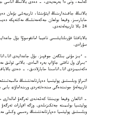
كەلسە، ونى دا بەرمەيدى، - دەدى بالانىڭ اناسى جا
بالانىڭ جاقىندارىنىڭ ايتۋىنشا، تاربيەشى بۇعان دە
حابارسىز. وقيعا بولعان جەكەمەنشىك مەكتەپكە دەيىن
24 بالا تاربيەلەنەدى.
بالاباقشا قۇرىلتايشىسى ناعيما امانقوسوۆا بۇل جاعد
سۇرادى.
- ءبىز مۇنى بىلگەن جوقپىز. بۇل جاعدايدى اتا-انا
ءبىراق ول ناقتى جاۋاپ بەرە المادى. بالانى تولىق 
ەكەنىمىزدى اتا-اناسىنا حابارلادىق، - دەدى بالاباق
اتىراۋ وبلىستىق پوليتسيا دەپارتامەنتىنىڭ مالىمەتىنش
تاربيەلەۋ جونىندەگى مىندەتتەردى ورىنداماۋ» بابى 
- اتالعان وقيعا بويىنشا كەشەندى تەرگەۋ امالدارى جۇ
پوليتسيا بولىمىنە جەتكىزىلدى. وزگە اقپارات تەرگە
وبلىستىق پوليتسيا دەپارتامەنتىنىڭ رەسمي وكىلى مەي