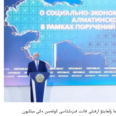
قابىنىڭ اۋماعىن 35 مىڭ گەكتارعا ۇلعايتۋ ارقىلى قانت قىزىلشاسى كولەمىن ەكى ميلليون