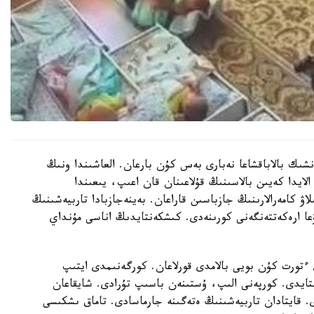
نشىك بالاباقشاعا نەبارى بەس كۇن بارعان. العاشىندا ونىڭ
الايدا كەيىن بالاسىنىڭ قۇلاعىنان قان اعىپ، يىعىندا
لاۋ كامەرالارىنىڭ جازباسىن قاراعان. بەينەجازبادا تاربيەشىنىڭ
عا ارەكەتتەنگەنى كورىنەدى. كىشكەنتايدىڭ اناسى مۇنداي
تورت كۇن بويى بالامدى قورلاعان. كورگەنىمدى ايتىپ
استايدى. كورپەنى الىپ، ۇستىنەن باسىپ تۇرادى. شايقاعان
ى. قايتادان تاربيەشىنىڭ ەتەگىنە جارماسادى. تاماق ىشكىسى