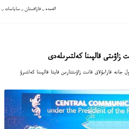
الەمدە
قازاقستان
ساياسات
ت
ل جانە قارابۇلاق قانت زاۋىتتارىن قايتا قالپىنا كەلتىرۋ