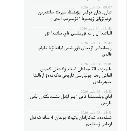
09:07, 05 تامىز 2026
تيان-شان قوڭىر ايۋىنىڭ سيرەك ساتتەرىن
فوتوتۇزاق ۆيدەوعا ءتۇسىرىپ الدى
11:42, 04 تامىز 2026
الماتىدا ل ر ت قۇرىلىسى قاي ساتىدا تۇر
15:42, 03 تامىز 2026
زايسانداعى اۋەجاي قۇرىلىسى اياقتالۋعا تاياپ
قالدى
15:06, 03 تامىز 2026
ەلىمىزدە 70 جىلدان استام ۋاقىتتان كەيىن
العاش رەت جولبارىس تاريحي مەكەندەۋ ارەالىنا
جىبەرىلدى
14:52, 03 تامىز 2026
اباي وبلىسىندا تاعى ءبىر اۋىل ىشىمدىكتەن باس
تارتتى
14:23, 03 تامىز 2026
شىلدەدە شەكارادان وتپەك بولعان 4 مىڭ شەتەل
ازاماتى ۇستالدى