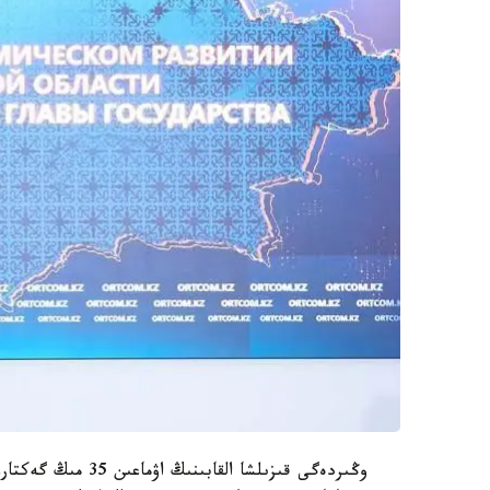
وڭىردەگى قىزىلشا ال