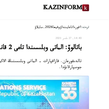
KAZINFORM
ترەند:
اقوردا
تاعايىنداۋ
وقيعا
2026-سايلاۋ
14:40, 27 مامىر 2021
باتالوۆ: الماتى وبلىسىندا تاعى 2 قانت زاۋىتى قالپىنا كەلتىرىلەدى
تالدىقورعان. قازاقپارات - الماتى وبلىسىنىڭ الاكو
جوسپارلانۋدا.