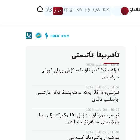
الداۋ
KZ
QZ
РУ
EN
中文
ق ز
ЎЗ
تاقىرىپقا قاتىستى
13:06, 08 تامىز 2026
قازاقستاندا ءبىر تاۋلىكتە ءۇش ورمان ءورتى
تىركەلدى
14:56, 06 تامىز 2026
قىزىلوردادا 32 جەكە مەكتەپتىڭ تەڭ جارتىسى
جابىلىپ قالدى
10:07, 06 تامىز 2026
نوسەر، بۇرشاق، داۋىل: 16 وڭىرگە اۋا رايىنا
بايلانىستى ەسكەرتۋ جاسالدى
11:40, 05 تامىز 2026
سەكسەن باتىردىڭ كىسەسى