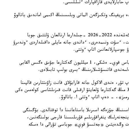
 حابارلايدى قازاقپارات ءتىلشىسى.
دە بريفينگ وتكىزگەن الماتى وبلىسىنىڭ اكىمى اماندىق باتالوۆ
وبلىس باسشىسى بايانداماسىندا اگروونەركاسىپتىك كەشەندە 2022-2026 -جىلدارعا ارنالعان ۇلتتىق جوبا
ءسۇت ونىمدەرى، ءداندى جانە مايلى داقىلداردى ءوندىرۋ
 جوسپارلانعانىن اتاپ ءوتتى.
وڭىردە 1,3 ميلليون باس ءىرى قارا، 4,5 ميلليون باس قوي- ەشكى، 1 ميلليون گەكتارعا جۋىق ەگىس القابى
ەندى قاتىسۋشىلارىنىڭ ءبىرى بولىپ تابىلادى.
ر، ەندى الاكول جانە قارابۇلاق قانت زاۋىتتارىن قالپىنا
كەلتىرۋ جوسپارلانۋدا. وسىلايشا ءبىز القاپ اۋماعىن 35 مىڭ گەكتارعا ۇلعايتۋ ارقىلى قانت قىزىلشاسى كولەمىن ەكى
مىز»، - دەپ اتاپ ءوتتى ا. باتالوۆ.
ىڭ جۇزەگە اسىرىلا باستاعانىنا دا توقتالدى. بۇگىنگى
جەنەرلىك ينفراقۇرىلىم قۇرىلىسىنا قارجى بولىنگەنىن،
 ەت وڭدەيتىن «جەتىسۋ قوي» جوباسى تۋرالى دا ەسكە