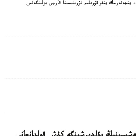
ينجەنەرلىك ينفراقۇرىلىم قۇرىلىسىنا قارجى بولىنگەنىن