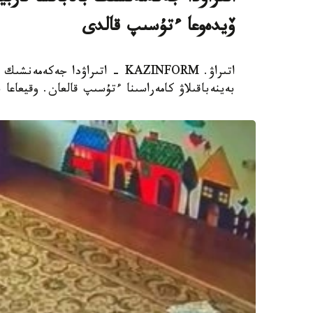
اتىراۋدا جەكەمەنشىك بالاباقشا تار
ۆيدەوعا ءتۇسىپ قالدى
اتىراۋ. KAZINFORM - اتىراۋدا 
بەينەباقىلاۋ كامەراسىنا ءتۇسىپ قالعان. وقيعاعا