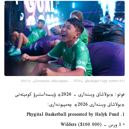
Фото: «Болашақ ойындары – 2026» ұйымдастыру комитеті
فوتو: «بولاشاق ويىندارى - 2026» ۇيىمداستىرۋ كوميتەتى
«بولاشاق ويىندارى 2026» چەمپيوندارى:
1. Phygital Basketball presented by Halyk Fund
• 1 ورىن - Wilders ($100 000)