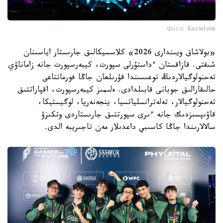
Фото: Kazinform
«بولاشاق ويىندارى 2026» كلاسسيكالىق جارىستار اياسىنان
شىقتى. قازاقستان ءداستۇرلى سپورت، كيبەرسپورت جانە زاماناۋي
تەحنولوگيالاردىڭ توعىسىندا قۇرىلعان جاڭا فورماتتاعى
حالىقارالىق جوبانى قابىلدادى. ەلىمىز كيبەرسپورت، اقپاراتتىق
تەحنولوگيالار، تەلەترانسلياتسيا، ينجەنەريا، لوگيستيكا،
قاۋىپسىزدىك جانە ءىرى سپورتتىق جارىستاردى وتكىزۋ
سالالارىندا جاڭا كاسىبي داعدىلار مەن تاجىريبە الدى.