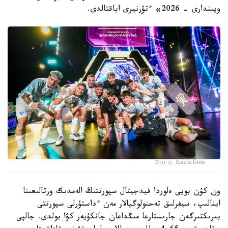
ويىندارى - 2026» ءتۋرنيرى اياقتالدى.
Фото: Kazinform
ون كۇن بويى ەلوردا فيدجيتال سپورتتىڭ الەمدىك ورتالىعىنا
اينالىپ، سيفرلىق تەحنولوگيالار مەن ءداستۇرلى سپورتتى
بىرىكتىرگەن جارىستارعا مىڭداعان جانكۇيەر كۋا بولدى. جالپى