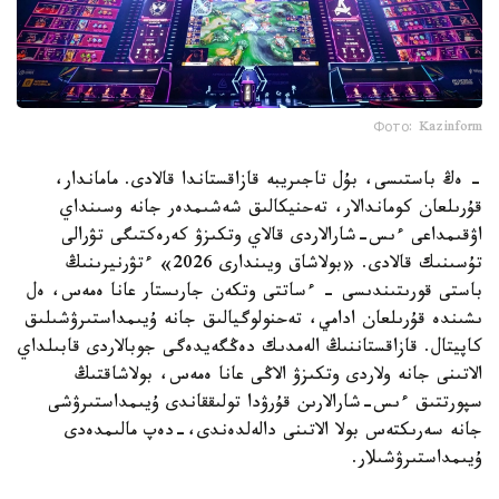
Фото: Kazinform
- ەڭ باستىسى، بۇل تاجىريبە قازاقستاندا قالادى. ماماندار،
قۇرىلعان كوماندالار، تەحنيكالىق شەشىمدەر جانە وسىنداي
اۋقىمداعى ءىس-شارالاردى قالاي وتكىزۋ كەرەكتىگى تۋرالى
تۇسىنىك قالادى. «بولاشاق ويىندارى 2026» ءتۋرنيرىنىڭ
باستى قورىتىندىسى - ءساتتى وتكەن جارىستار عانا ەمەس، ەل
ىشىندە قۇرىلعان ادامي، تەحنولوگيالىق جانە ۇيىمداستىرۋشىلىق
كاپيتال. قازاقستاننىڭ الەمدىك دەڭگەيدەگى جوبالاردى قابىلداي
الاتىنى جانە ولاردى وتكىزۋ الاڭى عانا ەمەس، بولاشاقتىڭ
سپورتتىق ءىس-شارالارىن قۇرۋدا تولىققاندى ۇيىمداستىرۋشى
جانە سەرىكتەس بولا الاتىنى دالەلدەندى،-دەپ مالىمدەدى
ۇيىمداستىرۋشىلار.