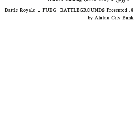
• 3 ورىن - Aurora Gaming ($108 000)
8. Battle Royale - PUBG: BATTLEGROUNDS Presented
by Alatau City Bank
• 1 ورىن: 17 Gaming ($300 000)
• 2 ورىن: GAM The Expendables ($120 000)
• 3 ورىن: Team Vitality ($100 000)
ايتا كەتەيىك، 29-شىلدەدە استانادا «بولاشاق ويىندارى -
2026» ءتۋرنيرىنىڭ اشىلۋ ءراسىمى ءوتتى.
سايىستا 34 ەلدىڭ 800 دەن استام وكىلى باق سىنادى. تۋرنيردە
سپورتشىلار فيدجيتال- فۋتبول، فيدجيتال- باسكەتبول،
فيدجيتال- جەكپە- جەك، فيدجيتال- شۋتەر، فيدجيتال- بي،
Dota 2, Mobile Legends: Bang Bang جانە PUBG:
Battlegrounds سەكىلدى 8 باعىت بويىنشا كۇش سىناستى.
ايجان سەرىكجان قىزى