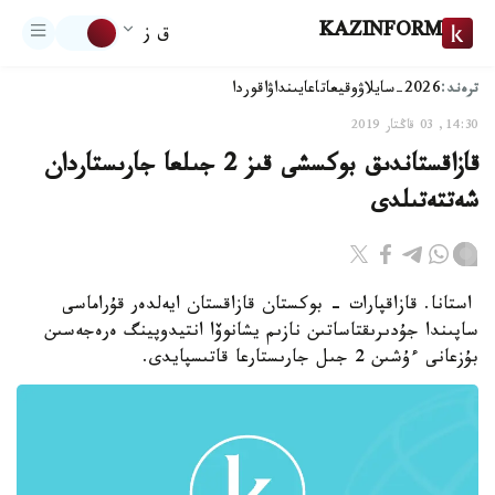
KAZINFORM
ق ز
ترەند:
2026-سايلاۋ
وقيعا
تاعايىنداۋ
اقوردا
14:30, 03 قاڭتار 2019
قازاقستاندىق بوكسشى قىز 2 جىلعا جارىستاردان
شەتتەتىلدى
استانا. قازاقپارات - بوكستان قازاقستان ايەلدەر قۇراماسى
ساپىندا جۇدىرىقتاساتىن نازىم يشانوۆا انتيدوپينگ ەرەجەسىن
بۇزعانى ءۇشىن 2 جىل جارىستارعا قاتىسپايدى.