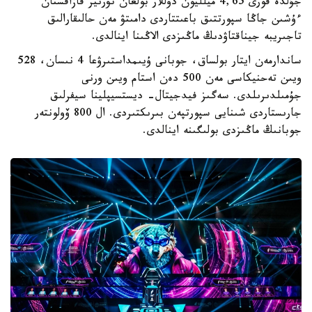
جۇلدە قورى 4,65 ميلليون دوللار بولعان تۋرنير قازاقستان
ءۇشىن جاڭا سپورتتىق باعىتتاردى دامىتۋ مەن حالىقارالىق
تاجىريبە جيناقتاۋدىڭ ماڭىزدى الاڭىنا اينالدى.
ساندارمەن ايتار بولساق، جوبانى ۇيىمداستىرۋعا 4 نىسان، 528
ويىن تەحنيكاسى مەن 500 دەن استام ويىن ورنى
جۇمىلدىرىلدى. سەگىز فيدجيتال- ديستسيپلينا سيفرلىق
جارىستاردى شىنايى سپورتپەن بىرىكتىردى. ال 800 ۆولونتەر
جوبانىڭ ماڭىزدى بولىگىنە اينالدى.