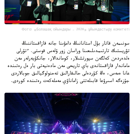
Фото: «Болашақ ойындары – 2026» ұйымдастыру комитеті
سونىمەن قاتار بۇل استانانىڭ دامۋىنا جانە قازاقستاننىڭ
تۋريستىك تارتىمدىلىعىنا وراسان زور ۇلەس قوستى. ءتۇرلى
ەلدەردەن كەلگەن سپورتشىلار، كوماندالار، جانكۇيەرلەر مەن
ماماندار قازاقستاندى باي تاريحى مەن مادەنيەتى بار ەل رەتىندە
عانا ەمەس، ەڭ كۇردەلى حالىقارالىق تەحنولوگيالىق جوبالاردى
جۇزەگە اسىرۋعا قابىلەتتى زاماناۋي مەملەكەت رەتىندە كوردى.