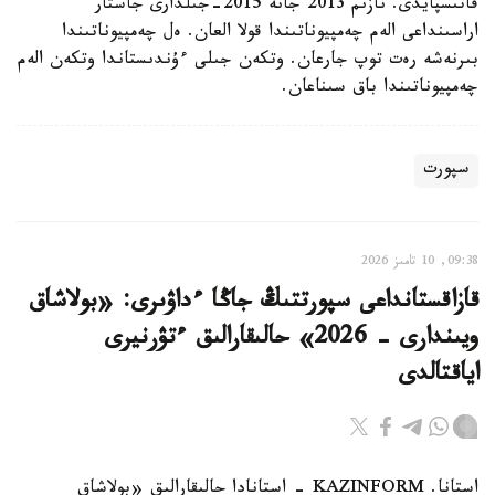
قاتىسپايدى. نازىم 2013 جانە 2015-جىلدارى جاستار
اراسىنداعى الەم چەمپيوناتىندا قولا العان. ەل چەمپيوناتىندا
بىرنەشە رەت توپ جارعان. وتكەن جىلى ءۇندىستاندا وتكەن الەم
چەمپيوناتىندا باق سىناعان.
سپورت
09:38, 10 تامىز 2026
قازاقستانداعى سپورتتىڭ جاڭا ءداۋىرى: «بولاشاق
ويىندارى - 2026» حالىقارالىق ءتۋرنيرى
اياقتالدى
استانا. KAZINFORM - استانادا حالىقارالىق «بولاشاق