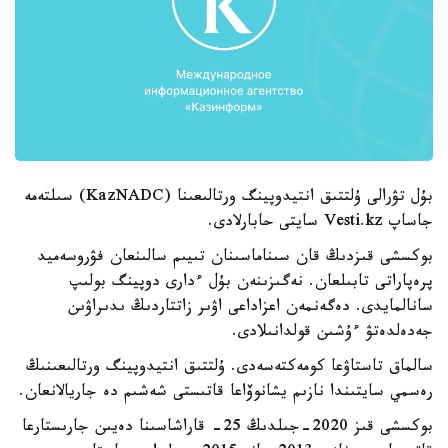
بۇل تۋرالى ۇلتتىق انتيدوپينگ ورتالىعىنا (KazNADC) سىلتەمە
جاساپ Vesti.kz سايتى حابارلادى.
بوكسشى قىزدىڭ قان سىناماسىنان تىيىم سالىنعان فۋروسەميد
پرەپاراتى تابىلعان. نەگىزىنەن بۇل ءدارى دوپينگ بولىپ
سانالمايدى. دەگەنمەن اعزاداعى اۋىر زاتتاردىڭ ىدىراۋىن
جەدەلدەتۋ ءۇشىن قولدانىلادى.
سالماق تاستاۋعا كومەكتەسەدى. ۇلتتىق انتيدوپينگ ورتالىعىنىڭ
رەسمي سايتىندا نازىم يشانوۆاعا قاتىستى شەشىم دە جاريالانعان.
بوكسشى قىز 2020-جىلدىڭ 25- قاراشاسىنا دەيىن جارىستارعا