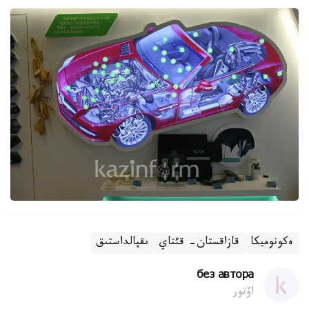
ەكونوميكا
قازاقستان- قئتاي
ىقپالداستىق
без автора
اۆتور