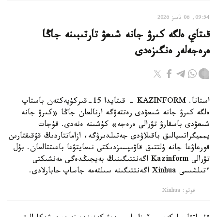
09:54, 06 تامىز 2026
قىتاي ەلگە كىرۋ جانە شىعۋ تارتىبىنە جاڭا
ەرەجەلەر ەنگىزەدى
استانا. KAZINFORM - قىتايدا 15-قىركۇيەكتەن باستاپ
ەلگە كىرۋ جانە شىعۋدى رەتتەۋگە ارنالعان جاڭا «كىرۋ جانە
شىعۋدى باسقارۋ تۋرالى ەرەجە» كۇشىنە ەنەدى. قۇجات
يمميگراتسيالىق باقىلاۋدى جەتىلدىرۋگە، ازاماتتاردىڭ قۇقىقتارىن
قورعاۋعا جانە ۇلتتىق قاۋىپسىزدىكتى نىعايتۋعا باعىتتالعان. بۇل
تۋرالى Kazinform اگەنتتىگىنىڭ بەيجىڭدەگى مەنشىكتى
ءتىلشىسى Xinhua اگەنتتىگىنە سىلتەمە جاساپ حابارلادى.