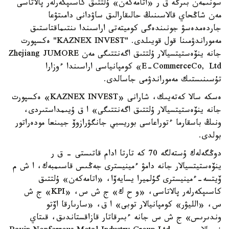
سونىمەن بىرگە ق ر «اتامەكەن» ۇلتتىق كاسىپكەرلەر پالاتاسى
مەن شاڭحاي قالاسىنىڭ حالىقارالىق ساۋدانى دامىتۋعا
جاردەمدەسۋ جونىندەگى كوميتەتى اراسىندا ىنتىماقتاستىق
مەموراندۋمىنا قول قويىلدى. "KAZNEX INVEST" ەكسپورت
جانە ينۆەستيتسيالار ۇلتتىق اگەنتتىگى مەن Zhejiang JUMORE
E-CommerceCo, Ltd» كومپانياسى اراسىندا ءوزارا
تۇسىنىستىك مەموراندۋمى جاسالدى.
ەسكە سالا كەتەيىك، شارانى «KAZNEX INVEST» ەكسپورت
جانە ينۆەستيتسيالار ۇلتتىق اگەنتتىگى» ا ق ۇيىمداستىردى،
ونىڭ باسقارما ءتوراعاسى بوريسبي جانگۋرازوۆ جيىنعا مودەراتور
بولدى.
دوڭگەلەك ۇستەلگە 70 كە تارتا ادام قاتىستى - ق ر
ينۆەستيتسيالار جانە دامۋ ءمينيسترى جەڭىس قاسىمبەك، ا ش م
ۆيتسە-ءمينيسترى گۇلميرا يسايەۆا، «اتامەكەن» ۇلتتىق
كاسىپكەرلەر پالاتاسى، «و ح ك» ج ش س، «KPI» ج ش
س، «الليۋر» كومپانيالار توبى» ا ق، «سارىارقا اۆتو
وندىرىس» ج ش س جانە ءبىرقاتار قازاقستاندىق، قىتاي