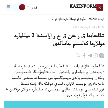
KAZINFORM
ق ز
ترەند:
2026-سايلاۋ
وقيعا
تاعايىنداۋ
اقوردا
13:29, 04 قىركۇيەك 2016
شاڭحايدا ق ر مەن ق ح ر اراسىندا 2 ميلليارد
دوللارعا كەلىسىم جاسالدى
شاڭحاي. قازاقپارات - شاڭحايدا قر پرەمەر-ءمينيسترىنىڭ
ءبىرىنشى ورىنباسارى باقىتجان ساعىنتايەۆتىڭ قاتىسۋىمەن
وتكەن يندۋستريالدى-يننوۆاتسيالىق ىنتىماقتاستىقتى دامىتۋ
ماسەلەلەرى بويىنشا قازاق-قىتاي دوڭگەلەك ۇستەلىنىڭ
قورىتىندىسى بويىنشا جالپى سوماسى 2 ميلليارد دوللار بولاتىن 4
كەلىسىمگە قول قويىلدى.