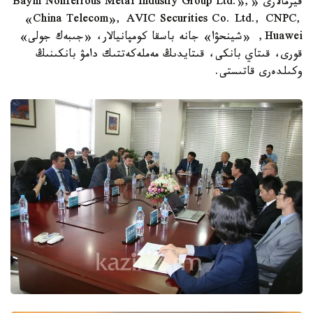
فيرمالارى «Bayin Nonferrous Metal Industry Group Ltd.»,
«China Telecom», AVIC Securities Co. Ltd., CNPC,
Huawei, «شينحۋا» جانە باسقا كومپانيالار، «جىبەك جولى»
قورى، قىتاي بانكى، قىتايدىڭ مەملەكەتتىك دامۋ بانكىنىڭ
وكىلدەرى قاتىستى.