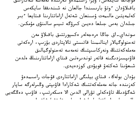
فوتو: Xinhua
قۇجاتقا سايكەس، ۆيزا راسىمدەۋ كەزىندە نەمەسە شەكارالىق
باقىلاۋدان ءوتۋ بارىسىندا جالعان نە شىندىققا سايكەس
كەلمەيتىن مالىمەت ۇسىنعان شەتەل ازاماتتارىنا قىتايعا ءبىر
جىلدان بەس جىلعا دەيىن كىرۋگە تىيىم سالىنۋى مۇمكىن.
سونداي-اق جاڭا ەرەجەلەر ەكسپورتتىق باقىلاۋ مەن
تەحنولوگيالار اينالىمىنا قاتىستى تالاپتاردى بۇزىپ، ارەكەتى
مەملەكەتتىڭ ونەركاسىپتىك نەمەسە تەحنولوگيالىق