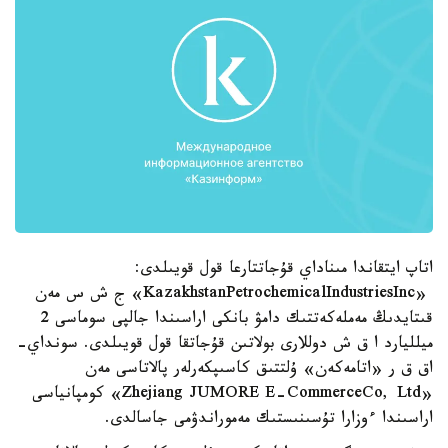
اتاپ ايتقاندا مىناداي قۇجاتتارعا قول قويىلدى:
«KazakhstanPetrochemicalIndustriesInc» ج ش س مەن
قىتايدىڭ مەملەكەتتىك دامۋ بانكى اراسىندا جالپى سوماسى 2
ميلليارد ا ق ش دوللارى بولاتىن قۇجاتقا قول قويىلدى. سونداي-
اق ق ر «اتامەكەن» ۇلتتىق كاسىپكەرلەر پالاتاسى مەن
«Zhejiang JUMORE E-CommerceCo, Ltd» كومپانياسى
اراسىندا ءوزارا تۇسىنىستىك مەموراندۋمى جاسالدى.