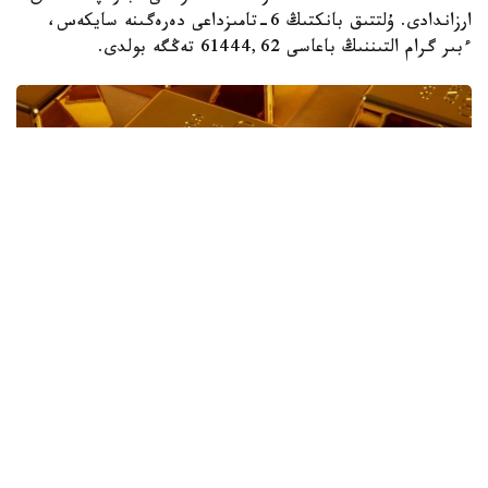
ارزاندادى. ۇلتتىق بانكتىڭ 6-تامىزداعى دەرەگىنە سايكەس،
ءبىر گرام التىننىڭ باعاسى 61444,62 تەڭگە بولدى.
Фото: magnific.com
ءبىر اپتا بۇرىن، 30-شىلدەدە، باعالى مەتالدىڭ ءبىر گرامى
61889,33 تەڭگە بولعان. وسىلايشا، ءبىر اپتا ىشىندە التىننىڭ
باعاسى 444,71 تەڭگەگە ارزانداعان.