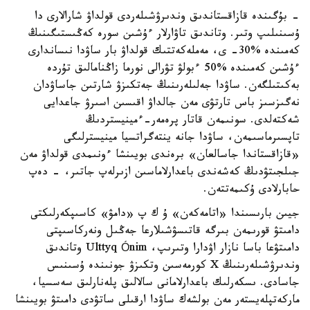
- بۇگىندە قازاقستاندىق وندىرۋشىلەردى قولداۋ شارالارى دا
ۇسىنىلىپ وتىر. وتاندىق تاۋارلار ءۇشىن سورە كەڭىستىگىنىڭ
كەمىندە %30- ى، مەملەكەتتىك قولداۋ بار ساۋدا نىساندارى
ءۇشىن كەمىندە %50 ءبولۋ تۋرالى نورما زاڭنامالىق تۇردە
بەكىتىلگەن. ساۋدا جەلىلەرىنىڭ جەتكىزۋ شارتىن جاساۋدان
نەگىزسىز باس تارتۋى مەن جالداۋ اقىسىن اسىرۋ جاعدايى
شەكتەلدى. سونىمەن قاتار پرەمەر-ءمينيستردىڭ
تاپسىرماسىمەن، ساۋدا جانە ينتەگراتسيا مينيسترلىگى
«قازاقستاندا جاسالعان» برەندى بويىنشا ءونىمدى قولداۋ مەن
جىلجىتۋدىڭ كەشەندى باعدارلاماسىن ازىرلەپ جاتىر، - دەپ
حابارلادى ۇكىمەتتەن.
جيىن بارىسىندا «اتامەكەن» ۇ ك پ «دامۋ» كاسىپكەرلىكتى
دامىتۋ قورىمەن بىرگە قاتىسۋشىلارعا جەڭىل ونەركاسىپتى
دامىتۋعا باسا نازار اۋدارا وتىرىپ، Ulttyq Ónim وتاندىق
وندىرۋشىلەرىنىڭ X كورمەسىن وتكىزۋ جونىندە ۇسىنىس
جاسادى. ىسكەرلىك باعدارلامانى سالالىق پلەنارلىق سەسسيا،
ماركەتپلەيستەر مەن بولشەك ساۋدا ارقىلى ساتۋدى دامىتۋ بويىنشا