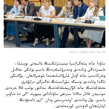
Фото: Правительство РК
ساۋدا جانە ينتەگراتسيا مينيسترلىگىنىڭ مالىمەتى بويىنشا،
ەلىمىزدەگى وتاندىق وندىرۋشىلەردىڭ باسىم بولىگى جەڭىل
ونەركاسىپ جانە اۋىل شارۋاشىلىعىندا شوعىرلانعان. بۇگىنگى
تاڭدا وتاندىق ونىمگە سۇرانىستىڭ نەگىزگى درايۆەرى
مەملەكەتتىك جانە كۆازيمەملەكەتتىك سەكتور بولىپ قالا بەرەدى.
سونىمەن قاتار سالادا سىرتقى ساۋداداعى يمپورت ءالى دە ەداۋىر
باسىم. بۇل وتاندىق ءوندىرىستى ودان ءارى دامىتۋدىڭ
ايتارلىقتاي الەۋەتىن كورسەتەدى.