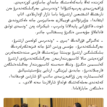
كەزىندە تەڭ باسەكەلەستىك جاعداي جاساۋدى كوزدەيدى.
ۇزاقمەرزىمدى پەرسپەكتيۆادا ءوندىرىستى جەرگىلىكتەندىرۋ مەن
نارىقتىڭ اشىقتىعىن ارتتىرۋعا باسا نازار اۋدارىلادى. اتاپ
ايتقاندا، «ۆيرتۋالدى قويمالار» مەحانيزمىن جانە ەلەكتروندىق
شوت-فاكتۋرانى پايدالانا وتىرىپ، شيكىزات پەن ءونىمدى تولىق
قاداعالاۋ جۇيەسىن ەنگىزۋ پىسىقتالىپ جاتىر.
- نەگىزگى قۇرالدىڭ ءبىرى - ءوندىرىس كولەمىن ارتتىرۋ،
جەرگىلىكتەندىرۋ، جۇمىس ورنىن اشۋ جانە قىزمەتكەرلەردىڭ
بىلىكتىلىگىن ارتتىرۋ بويىنشا بيزنەستىڭ قارسى مىندەتتەمەلەرىن
كوزدەيتىن سالا كاسىپورىندارىمەن جەرگىلىكتەندىرۋدى ارتتىرۋ
كەلىسىمىن ەنگىزۋ. ونىڭ ەسەسىنە كاسىپورىندار جەڭىلدەتىلگەن
قارجىلاندىرۋ، جابدىق ليزينگى، ارنايى ينۆەستيتسيالىق
كەلىسىمشارت پەن ۇزاقمەرزىمدى ساتىپ الۋ شارتىن قوسقاندا،
كەشەندى مەملەكەتتىك قولداۋ شارالارىنا سەنە الادى، -
دەلىنگەن حابارلامادا.