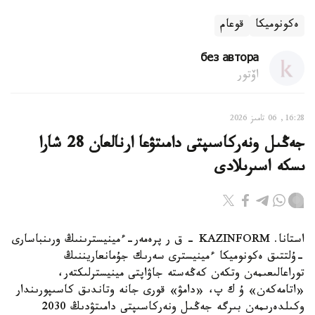
ەكونوميكا
قوعام
без автора
اۆتور
16:28, 06 تامىز 2026
جەڭىل ونەركاسىپتى دامىتۋعا ارنالعان 28 شارا
ىسكە اسىرىلادى
استانا. KAZINFORM - ق ر پرەمەر-ءمينيسترىنىڭ ورىنباسارى
-ۇلتتىق ەكونوميكا ءمينيسترى سەرىك جۇمانعاريننىڭ
توراعالىعىمەن وتكەن كەڭەستە جاۋاپتى مينيسترلىكتەر،
«اتامەكەن» ۇ ك پ، «دامۋ» قورى جانە وتاندىق كاسىپورىندار
وكىلدەرىمەن بىرگە جەڭىل ونەركاسىپتى دامىتۋدىڭ 2030