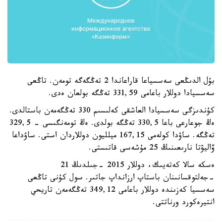
بۇل الدىڭعى سەسسياعا قاراعاندا 2 تەڭگەگە تومەن. تاڭعى
سەسسيادا دوللار باعامى 331,59 تەڭگە بولعان ەدى.
كۇندىزگى سەسسيادا العاشقى كەلىسىم 330 تەڭگەمەن باستالدى.
ەڭ جوعارعى باعا 330,5 تەڭگە بولدى. ەڭ تومەنگىسى - 329,5
تەڭگە. ساۋدا كولەمى 167,15 ميلليون دوللاردان استى. ساۋداعا
ۆاليۋتا نارىعىنىڭ 25 مۇشەسى قاتىستى.
ەسكە سالا كەتەيىك، دوللار 2015 -جىلدىڭ 21
-جەلتوقسانىنان باستاپ ارزانداپ جاتىر. سول كۇنى تاڭعى
سەسسيا كەزىندە دوللار باعامى 349,12 تەڭگەمەن تاريحي
انتيرەكورد ورناتتى.