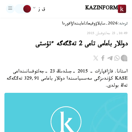
KAZINFORM
ق ز
ترەند:
2026-سايلاۋ
وقيعا
تاعايىنداۋ
اقوردا
16:49, 23 جەلتوقسان 2015
دوللار باعامى تاعى 2 تەڭگەگە ءتۇستى
استانا. قازاقپارات - 2015 -جىلدىڭ 23 -جەلتوقسانىنداعى
KASE كۇندىزگى سەسسياسىندا دوللار باعامى 329,91 تەڭگەگە
تەڭ بولدى.