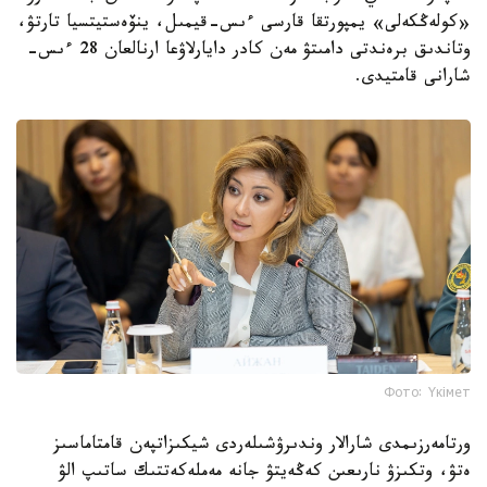
«كولەڭكەلى» يمپورتقا قارسى ءىس-قيمىل، ينۆەستيتسيا تارتۋ،
وتاندىق برەندتى دامىتۋ مەن كادر دايارلاۋعا ارنالعان 28 ءىس-
شارانى قامتيدى.
Фото: Үкімет
ورتامەرزىمدى شارالار وندىرۋشىلەردى شيكىزاتپەن قامتاماسىز
ەتۋ، وتكىزۋ نارىعىن كەڭەيتۋ جانە مەملەكەتتىك ساتىپ الۋ