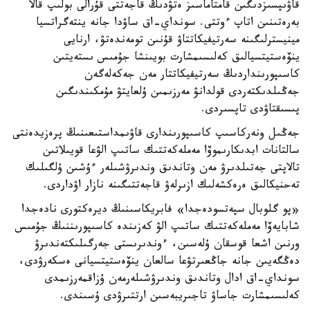
قاۋىپسىزدىگىن قامتاماسىز ەتۋدىڭ قاجەتتى قۇرالى بولىپ قالا
بەرەتىنىن اتاپ ءوتتى. سونداي-اق ساۋدا جانە ينتەگراتسيا
مينيسترلىگىنە سەرتيفيكاتتاۋ قۇنىن تومەندەتۋ، ارنايى
ينۆەستيتسيالىق كەلىسىمشارت بويىنشا جۇمىس ىستەيتىن
كاسىپورىنداردىڭ سەرتيفيكاتتار مەن جەكەلەگەن
جەڭىلدىكتەردى قولدانۋ مەرزىمىن ۇلعايتۋ مۇمكىندىگىن
پىسىقتاۋدى تاپسىردى.
جەڭىل ونەركاسىپ كاسىپورىندارى قاۋىمداستىعىنىڭ پرەزيدەنتى
سالتانات ابدىكارىموۆا مەملەكەتتىك ساتىپ الۋعا قويىلاتىن
تالاپتى جەتىلدىرۋ مەن وتاندىق وندىرۋشىلەر ءۇشىن ۇلگىلىك
تەحنيكالىق ەرەكشەلىك ازىرلەۋ قاجەتتىگىنە نازار اۋداردى.
«پو گلوبال سپەتسودەجدا» فابريكاسىنىڭ ديرەكتورى نادەجدا
شابايەۆا مەملەكەتتىك ساتىپ الۋ كەزىندە كاسىپورىننىڭ جۇمىس
ورنىن اشعا قوسقان ۇلەسىن، ءوندىرىستى جەرگىلىكتەندىرۋ
دەڭگەيىن جانە جاڭعىرتۋعا سالعان ينۆەستيتسيانى ەسكەرۋدى،
سونداي-اق ادال وتاندىق وندىرۋشىلەرمەن ۇزاقمەرزىمدى
كەلىسىمشارت جاساۋ تاجىريبەسىن ارتتىرۋدى ۇسىندى.