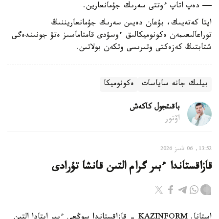
— دەپ اتاپ ءوتتى سەرىك جۇمانعارين.
ايتا كەتەيىك، بۇعان دەيىن سەرىك جۇمانعاريننىڭ
توراعالىعىمەن ەكونوميكالىق ءوسۋدى قامتاماسىز ەتۋ جونىندەگى
شتابتىڭ كەزەكتى وتىرىسى وتكەن بولاتىن.
بيلىك جانە ساياسات
ەكونوميكا
باقىتجول كاكەش
اۆتور
13:52, 06 تامىز 2026
قازاقستاندا ءبىر گرام التىن قانشا تۇرادى
استانا. KAZINFORM - قازاقستاندا سوڭعى ءبىر اپتادا التىن