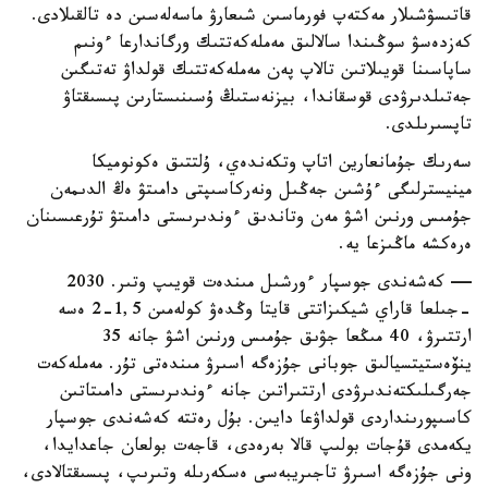
قاتىسۋشىلار مەكتەپ فورماسىن شىعارۋ ماسەلەسىن دە تالقىلادى.
كەزدەسۋ سوڭىندا سالالىق مەملەكەتتىك ورگاندارعا ءونىم
ساپاسىنا قويىلاتىن تالاپ پەن مەملەكەتتىك قولداۋ تەتىگىن
جەتىلدىرۋدى قوسقاندا، بيزنەستىڭ ۇسىنىستارىن پىسىقتاۋ
تاپسىرىلدى.
سەرىك جۇمانعارين اتاپ وتكەندەي، ۇلتتىق ەكونوميكا
مينيسترلىگى ءۇشىن جەڭىل ونەركاسىپتى دامىتۋ ەڭ الدىمەن
جۇمىس ورنىن اشۋ مەن وتاندىق ءوندىرىستى دامىتۋ تۇرعىسىنان
ەرەكشە ماڭىزعا يە.
— كەشەندى جوسپار ءورشىل مىندەت قويىپ وتىر. 2030
-جىلعا قاراي شيكىزاتتى قايتا وڭدەۋ كولەمىن 1,5-2 ەسە
ارتتىرۋ، 40 مىڭعا جۋىق جۇمىس ورنىن اشۋ جانە 35
ينۆەستيتسيالىق جوبانى جۇزەگە اسىرۋ مىندەتى تۇر. مەملەكەت
جەرگىلىكتەندىرۋدى ارتتىراتىن جانە ءوندىرىستى دامىتاتىن
كاسىپورىنداردى قولداۋعا دايىن. بۇل رەتتە كەشەندى جوسپار
يكەمدى قۇجات بولىپ قالا بەرەدى، قاجەت بولعان جاعدايدا،
ونى جۇزەگە اسىرۋ تاجىريبەسى ەسكەرىلە وتىرىپ، پىسىقتالادى،