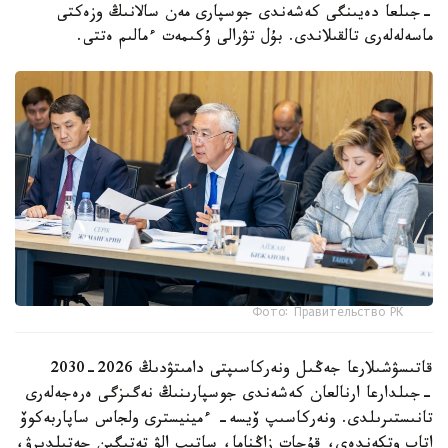
-جىلعا دەيىنگى كەشەندى جوسپارى مەن سالانىڭ وزەكتى
ماسەلەلەرى تالقىلاندى. بۇل تۋرالى ۇكىمەت ءمالىم ەتتى.
Фото: Правительство РК
قاتىسۋشىلارعا جەڭىل ونەركاسىپتى دامىتۋدىڭ 2026-2030
-جىلدارعا ارنالعان كەشەندى جوسپارىنىڭ نەگىزگى ەرەجەلەرى
تانىستىرىلدى. ونەركاسىپ ۆيسە- ءمينيسترى ولجاس ساپاربەكوۆ
اتاپ وتكەندەي، قۇجات زاڭناما، ساتىپ الۋ تەتىگىن جەتىلدىرۋ،