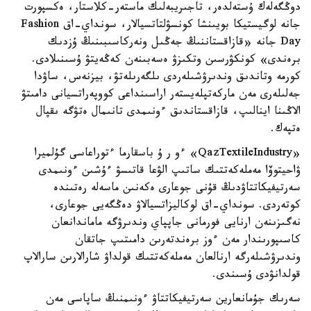
دوڭگەلەك ۇستەلدەر، تاجىريبەلىك ماستەر-كلاستار، ەكسپورت
جانە لوگيستيكا بويىنشا كونسۋلتاتسيالار، سونداي-اق Fashion
Day جانە «قازاقستاننىڭ جەڭىل ونەركاسىبىنىڭ ۇزدىك
برەندى» كونكۋرسىن وتكىزۋ ەسەبىنەن كەڭەيتۋ ۇسىنىلادى.
كورمە وتاندىق وندىرۋشىلەردى ىلگەرىلەتۋ، بيزنەس، ساۋدا
جەلىلەرى مەن ماركەتپلەيستەر اراسىنداعى كووپەراتسيانى دامىتۋ
الاڭىنا اينالىپ، قازاقستاندىق ءونىمدى تانىمال ەتۋگە ىقپال
ەتپەك.
«QazTextileIndustry» ءو ر ۇ باسقارما ءتوراعاسى گۇلميرا
ۋاحيتوۆا مەملەكەتتىك ساتىپ الۋعا قاتىسۋ ءۇشىن ءونىمدى
سەرتيفيكاتتاۋدىڭ قۇنى جوعارى ەكەنىن ماسەلە رەتىندە
كوتەردى. سونداي-اق لوكاليزاتسيالاۋ دەڭگەيى جوعارى،
نەگىزىنەن ارنايى فورمانى جاپپاي وندىرۋگە ماماندانعان
كاسىپورىندار مەن ءوز برەندتەرىن دامىتىپ جاتقان
وندىرۋشىلەرگە ارنالعان مەملەكەتتىك قولداۋ شارالارىن سارالاپ
قولدانۋدى ۇسىندى.
سەرىك جۇمانعارين سەرتيفيكاتتاۋ ءونىمنىڭ ساپاسى مەن