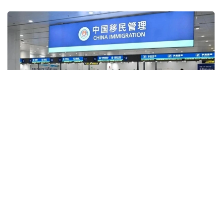
فوتو: Xinhua
قۇجاتقا سايكەس، ۆيزا راسىمدەۋ كەزىندە نەمەسە شەكارالىق
باقىلاۋدان ءوتۋ بارىسىندا جالعان نە شىندىققا سايكەس
كەلمەيتىن مالىمەت ۇسىنعان شەتەل ازاماتتارىنا قىتايعا ءبىر
جىلدان بەس جىلعا دەيىن كىرۋگە تىيىم سالىنۋى مۇمكىن.