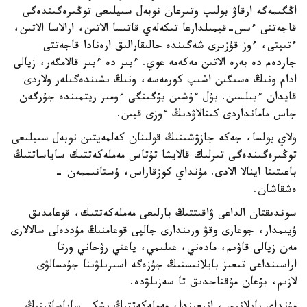
اڭگىمەگە ارقاۋ بولىپ وتىرعان نوبەل سىيلىعى توڭىرەگىندەگى
قاجەتتى ءىس-قيمىلدارعا تىكەلەي قاتىسا الاتىن، ارالاسا الاتىن،
ءتىپتى، ءوز قۇزىرى شەگىندە حالىقارالىق ارەنادا قاجەتتى
جاردەم دە بەرە الاتىن مەكەمە عوي. ءبىر دە ءبىر قالامگەر، زيالى
ادام ونىڭ ەسىگىن اشىپ كورمەسە، ونىڭ ىشىندەگىلەر ولاردى
قايدان ءبىلسىن. بۇل ءۇشىن بۇگىنگى ءومىر ريتمىندە جۇرگەن
جاس مامانداردى كىنالاۋدىڭ ءوزى قيىن.
ولاي بولسا، جەكە جازۋشىنىڭ قولىنان كەلمەيتىن نوبەل سىيلىعى
توڭىرەگىندەگى تىرلىك قالايشا تۇتاس مەملەكەتتىك ساياساتتىڭ
باعىتىنا اينالا الادى. مۇنداي كوزقاراس، ۇستانىممەن -
ەشقاشان.
سوندىقتان الداعى ۋاقىتتىڭ بارلىعى مەملەكەتتىك، قوعامدىق
ۇيىمدار، جوعارى وقۋ ورىندارى جالپى قوعامنىڭ مۇددەلى سالالارى
مەن زيالى قاۋىم، مادەني، عىلىمي، ياعني رۋحاني ورتا
اراسىنداعى تىعىز بايلانىستىڭ جۇزەگە اسىرىلۋىنا جۇمسالۋى
لازىم، بۇعان مۇقتاجدىق تا سەزىلۋدە.