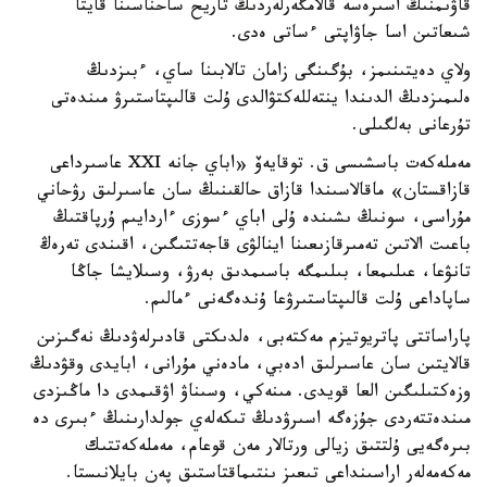
قاۋىمنىڭ اسىرەسە قالامگەرلەردىڭ تاريح ساحناسىنا قايتا
شىعاتىن اسا جاۋاپتى ءساتى ەدى.
ولاي دەيتىنىمز، بۇگىنگى زامان تالابىنا ساي، ءبىزدىڭ
ەلىمىزدىڭ الدىندا ينتەللەكتۋالدى ۇلت قالىپتاستىرۋ مىندەتى
تۇرعانى بەلگىلى.
مەملەكەت باسشىسى ق. توقايەۆ «اباي جانە XXI عاسىرداعى
قازاقستان» ماقالاسىندا قازاق حالقىنىڭ سان عاسىرلىق رۋحاني
مۇراسى، سونىڭ ىشىندە ۇلى اباي ءسوزى ءاردايىم ۇرپاقتىڭ
باعىت الاتىن تەمىرقازىعىنا اينالۋى قاجەتتىگىن، اقىندى تەرەڭ
تانۋعا، عىلىمعا، بىلىمگە باسىمدىق بەرۋ، وسىلايشا جاڭا
ساپاداعى ۇلت قالىپتاستىرۋعا ۇندەگەنى ءمالىم.
پاراساتتى پاتريوتيزم مەكتەبى، ەلدىكتى قادىرلەۋدىڭ نەگىزىن
قالايتىن سان عاسىرلىق ادەبي، مادەني مۇرانى، ابايدى وقۋدىڭ
وزەكتىلىگىن العا قويدى. مىنەكي، وسىناۋ اۋقىمدى دا ماڭىزدى
مىندەتتەردى جۇزەگە اسىرۋدىڭ تىكەلەي جولدارىنىڭ ءبىرى دە
بىرەگەيى ۇلتتىق زيالى ورتالار مەن قوعام، مەملەكەتتىك
مەكەمەلەر اراسىنداعى تىعىز ىنتىماقتاستىق پەن بايلانىستا.