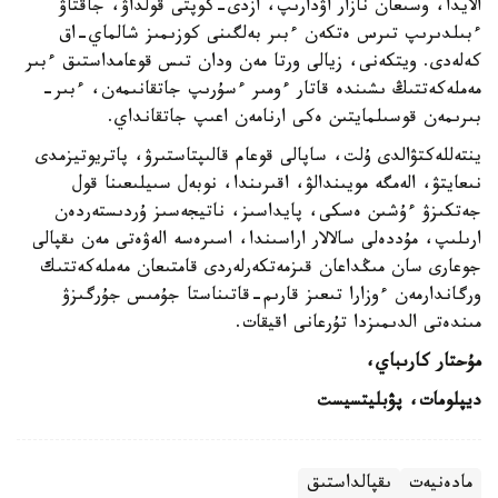
الايدا، وسىعان نازار اۋدارىپ، ازدى-كوپتى قولداۋ، جاقتاۋ
ءبىلدىرىپ تىرس ەتكەن ءبىر بەلگىنى كوزىمىز شالماي-اق
كەلەدى. ويتكەنى، زيالى ورتا مەن ودان تىس قوعامداستىق ءبىر
مەملەكەتتىڭ ىشىندە قاتار ءومىر ءسۇرىپ جاتقانىمەن، ءبىر-
بىرىمەن قوسىلمايتىن ەكى ارنامەن اعىپ جاتقانداي.
ينتەللەكتۋالدى ۇلت، ساپالى قوعام قالىپتاستىرۋ، پاتريوتيزمدى
نىعايتۋ، الەمگە مويىندالۋ، اقىرىندا، نوبەل سىيلىعىنا قول
جەتكىزۋ ءۇشىن ەسكى، پايداسىز، ناتيجەسىز ۇردىستەردەن
ارىلىپ، مۇددەلى سالالار اراسىندا، اسىرەسە الەۋەتى مەن ىقپالى
جوعارى سان مىڭداعان قىزمەتكەرلەردى قامتىعان مەملەكەتتىك
ورگاندارمەن ءوزارا تىعىز قارىم-قاتىناستا جۇمىس جۇرگىزۋ
مىندەتى الدىمىزدا تۇرعانى اقيقات.
مۇحتار كارىباي،
ديپلومات، پۋبليتسيست
مادەنيەت
ىقپالداستىق