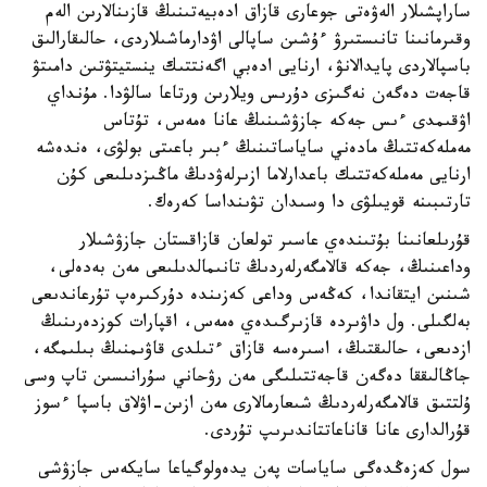
ساراپشىلار الەۋەتى جوعارى قازاق ادەبيەتىنىڭ قازىنالارىن الەم
وقىرمانىنا تانىستىرۋ ءۇشىن ساپالى اۋدارماشىلاردى، حالىقارالىق
باسپالاردى پايدالانۋ، ارنايى ادەبي اگەنتتىك ينستيتۋتىن دامىتۋ
قاجەت دەگەن نەگىزى دۇرىس ويلارىن ورتاعا سالۋدا. مۇنداي
اۋقىمدى ءىس جەكە جازۋشىنىڭ عانا ەمەس، تۇتاس
مەملەكەتتىڭ مادەني ساياساتىنىڭ ءبىر باعىتى بولۋى، ەندەشە
ارنايى مەملەكەتتىك باعدارلاما ازىرلەۋدىڭ ماڭىزدىلىعى كۇن
تارتىبىنە قويىلۋى دا وسىدان تۋىنداسا كەرەك.
قۇرىلعانىنا بۇتىندەي عاسىر تولعان قازاقستان جازۋشىلار
وداعىنىڭ، جەكە قالامگەرلەردىڭ تانىمالدىلىعى مەن بەدەلى،
شىنىن ايتقاندا، كەڭەس وداعى كەزىندە دۇركىرەپ تۇرعاندىعى
بەلگىلى. ول داۋىردە قازىرگىدەي ەمەس، اقپارات كوزدەرىنىڭ
ازدىعى، حالىقتىڭ، اسىرەسە قازاق ءتىلدى قاۋىمنىڭ بىلىمگە،
جاڭالىققا دەگەن قاجەتتىلىگى مەن رۋحاني سۇرانىسىن تاپ وسى
ۇلتتىق قالامگەرلەردىڭ شىعارمالارى مەن ازىن-اۋلاق باسپا ءسوز
قۇرالدارى عانا قاناعاتتاندىرىپ تۇردى.
سول كەزەڭدەگى ساياسات پەن يدەولوگياعا سايكەس جازۋشى