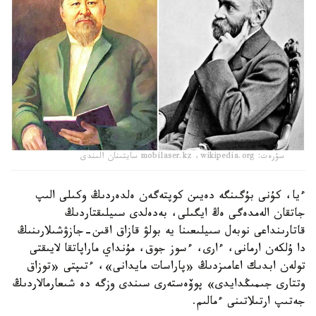
سۋرەت: mobilaser.kz ،wikipedia.org سايتىنان الىندى
ءيا، كۇنى بۇگىنگە دەيىن كوپتەگەن ەلدەردىڭ وكىلى الىپ
جاتقان الەمدەگى ەڭ ايگىلى، بەدەلدى سىيلىقتاردىڭ
قاتارىنداعى نوبەل سىيلىعىنا يە بولۋ قازاق اقىن-جازۋشىلارىنىڭ
دا ۇلكەن ارمانى، ءارى، ءسوز جوق، مۇنداي ماراپاتقا لايىقتى
تولەن ابدىك اعامىزدىڭ «پاراسات مايدانى»، ءتىپتى «توزاق
وتتارى جىمىڭدايدى» پوۆەستەرى سىندى وزگە دە شىعارمالاردىڭ
جەتىپ ارتىلاتىنى ءمالىم.