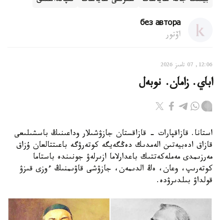
بيلىك جانە ساياسات
سىرتقى ساياسات
ىقپالداستىق
без автора
اۆتور
12:06, 07 تامىز 2026
اباي. زامان. نوبەل
استانا. قازاقپارات - قازاقستان جازۋشىلار وداعىنىڭ باسشىلىعى
قازاق ادەبيەتىن الەمدىك دەڭگەيگە كوتەرۋگە باعىتتالعان ۇزاق
مەرزىمدى مەملەكەتتىك باعدارلاما ازىرلەۋ جونىندە باستاما
كوتەرىپ، وعان، ەڭ الدىمەن، جازۋشى قاۋىمنىڭ ءوزى قىزۋ
قولداۋ بىلدىرۋدە.