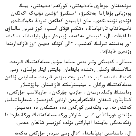
سوندىقتان جوعارى مادەنيەتتى، كوركەم ادەبيەتتى، بيىك
پوەزيانى بۇقاراعا جەتكىزۋ، ءسىڭىرۋ ءۇشىن دۇنيەگە اكەلگەن
قۇندى تۋىندىڭدى، جان ازابىمەن كەلگەن تەرەڭ ەڭبەگىڭدى
ناسيحاتتاپ تاراتپاساڭ، ەشكىم قۇلاق اسىپ، كوز قىرىن سالماۋى
دا اقيقات. ال، ءتيىستى مەكەمە، ۇيىمدار سول باياعىشا، ەسكىشە
ءوز بەتىنشە تىرلىك كەشىپ، ءالى كۇنگە دەيىن ءوز قازاندارىندا
وزدەرى قايناۋدا.
مىسالى، كەيىنگى وتىز بەس جىلعا جۋىق مەملەكەتتىك قىزمەت
سالاسىنىڭ وكىلى رەتىندە بايقاعان جايتتى ايتار بولساق، وسى
كەزەڭ ىشىندە ءبىر دە ءبىر رەت بىزدەر قىزمەت جاسايتىن ۇلكەن
مەملەكەتتىك ورگان - مينيسترلىكتە قازاقستان جازۋشىلار
وداعىنىڭ وكىلدەرىمەن، جازىپ جۇرگەن، جاريالانىپ جۇرگەن،
كىتاپتارى شىققان قالامگەرلەرمەن ارنايى كەزدەسۋ، شىعارماشىلىق
كەشتەر ت. ب. وتكەنىن كورگەن دە، ەستىگەن دە ەمەسپىز.
مۇنداي فورماتتاعى ءىس-شارالار وزگە مەملەكەتتىك ورگانداردا دا
وتكەندىگى جايىندا اقپاراتتى مۇلدە كوزىمىز شالعان ەمەس.
ال، باسقاسىن ايتپاعاندا، ءدال وسى بىزدەر جۇرگەن مەكەمە