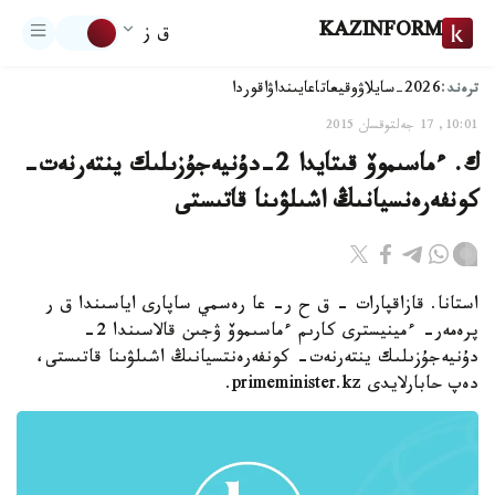
KAZINFORM
ق ز
ترەند:
2026-سايلاۋ
وقيعا
تاعايىنداۋ
اقوردا
10:01, 17 جەلتوقسان 2015
ك. ءماسىموۆ قىتايدا 2-دۇنيەجۇزىلىك ينتەرنەت-
كونفەرەنسيانىڭ اشىلۋىنا قاتىستى
استانا. قازاقپارات - ق ح ر- عا رەسمي ساپارى اياسىندا ق ر
پرەمەر- ءمينيسترى كارىم ءماسىموۆ ۋجىن قالاسىندا 2-
دۇنيەجۇزىلىك ينتەرنەت- كونفەرەنتسيانىڭ اشىلۋىنا قاتىستى،
دەپ حابارلايدى primeminister.kz.