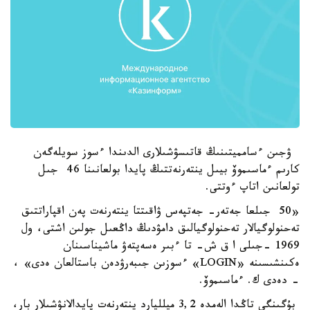
ۋجىن ءسامميتىنىڭ قاتىسۋشىلارى الدىندا ءسوز سويلەگەن
كارىم ءماسىموۆ بيىل ينتەرنەتتىڭ پايدا بولعانىنا 46 جىل
تولعانىن اتاپ ءوتتى.
«50 جىلعا جەتەر- جەتپەس ۋاقىتتا ينتەرنەت پەن اقپاراتتىق
تەحنولوگيالار تەحنولوگيالىق دامۋدىڭ داڭعىل جولىن اشتى، ول
1969 -جىلى ا ق ش- تا ءبىر ەسەپتەۋ ماشيناسىنان
ەكىنشىسىنە «LOGIN» ءسوزىن جىبەرۋدەن باستالعان ەدى» ،
- دەدى ك. ءماسىموۆ.
بۇگىنگى تاڭدا الەمدە 3,2 ميلليارد ينتەرنەت پايدالانۋشىلار بار،