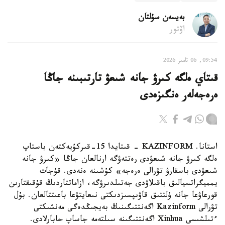
بەيسەن سۇلتان
اۆتور
09:54, 06 تامىز 2026
قىتاي ەلگە كىرۋ جانە شىعۋ تارتىبىنە جاڭا
ەرەجەلەر ەنگىزەدى
استانا. KAZINFORM - قىتايدا 15-قىركۇيەكتەن باستاپ
ەلگە كىرۋ جانە شىعۋدى رەتتەۋگە ارنالعان جاڭا «كىرۋ جانە
شىعۋدى باسقارۋ تۋرالى ەرەجە» كۇشىنە ەنەدى. قۇجات
يمميگراتسيالىق باقىلاۋدى جەتىلدىرۋگە، ازاماتتاردىڭ قۇقىقتارىن
قورعاۋعا جانە ۇلتتىق قاۋىپسىزدىكتى نىعايتۋعا باعىتتالعان. بۇل
تۋرالى Kazinform اگەنتتىگىنىڭ بەيجىڭدەگى مەنشىكتى
ءتىلشىسى Xinhua اگەنتتىگىنە سىلتەمە جاساپ حابارلادى.