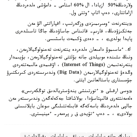
ولاردىڭ%50 ازيادا، ال %60 استامى - دامۋشى ەلدەردىڭ
ازاماتتارى، دەپ اتاپ ءوتتى ول.
«ينتەرنەت ءومىرىمىزدى وزگەرتىپ، اقپاراتتى الۋ مەن
جەتكىزۋدىڭ، قارىم- قاتىناس جاساۋدىڭ جاڭا تاسىلدەرى
پايدا بولدى» ، - دەدى ۇكىمەت باسشىسى.
ك. ءماسىموۆ دامىعان ەلدەردە ينتەرنەت تەحنولوگيالارمەن،
ونىڭ ىشىندە موبيلدى جانە بۇلتتى تەحنولوگيالارمەن، بۇيىمدار
ينتەرنەتىمەن (Internet of Things) ، اۋقىمدى مالىمەتتەردى
وڭدەۋ تەحنولوگيالارىمەن (Big Data) وندىرىستەردى كىرىكتىرۋ
جۇمىستارى باستالعانىن ايتتى.
«وسى ارقىلى « ءتورتىنشى يندۋستريالدىق توڭكەرىس»
ەلەمەنتتەرى قالىپتاسۋدا، بولاشاقتا جەكەلەگەن وندىرىستەر مەن
جالپى ەلدەردىڭ باسەكەگە قابىلەتتىلىگى سوعان بايلانىستى
بولادى» ، - دەپ ءتۇيدى ق ر پرەمەر- ءمينيسترى.