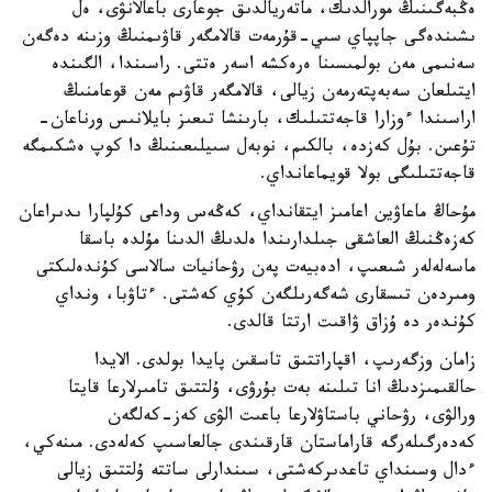
ەڭبەگىنىڭ مورالدىك، ماتەريالدىق جوعارى باعالانۋى، ەل
ىشىندەگى جاپپاي سىي-قۇرمەت قالامگەر قاۋىمنىڭ وزىنە دەگەن
سەنىمى مەن بولمىسىنا ەرەكشە اسەر ەتتى. راسىندا، الگىندە
ايتىلعان سەبەپتەرمەن زيالى، قالامگەر قاۋىم مەن قوعامنىڭ
اراسىندا ءوزارا قاجەتتىلىك، بارىنشا تىعىز بايلانىس ورناعان-
تۇعىن. بۇل كەزدە، بالكىم، نوبەل سىيلىعىنىڭ دا كوپ ەشكىمگە
قاجەتتىلىگى بولا قويماعانداي.
مۇحاڭ ماعاۋين اعامىز ايتقانداي، كەڭەس وداعى كۇلپارا ىدىراعان
كەزەڭنىڭ العاشقى جىلدارىندا ەلدىڭ الدىنا مۇلدە باسقا
ماسەلەلەر شىعىپ، ادەبيەت پەن رۋحانيات سالاسى كۇندەلىكتى
ومىردەن تىسقارى شەگەرىلگەن كۇي كەشتى. ءتاۋبا، ونداي
كۇندەر دە ۇزاق ۋاقىت ارتتا قالدى.
زامان وزگەرىپ، اقپاراتتىق تاسقىن پايدا بولدى. الايدا
حالقىمىزدىڭ انا تىلىنە بەت بۇرۋى، ۇلتتىق تامىرلارعا قايتا
ورالۋى، رۋحاني باستاۋلارعا باعىت الۋى كەز-كەلگەن
كەدەرگىلەرگە قاراماستان قارقىندى جالعاسىپ كەلەدى. مىنەكي،
ءدال وسىنداي تاعدىركەشتى، سىندارلى ساتتە ۇلتتىق زيالى