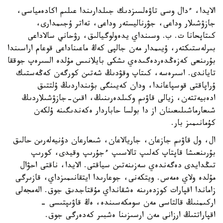
الايدا، ءدال وسى تاۋەلسىزدىك جىلدارىندا عىلىم اكادەمياسى،
جازۋشىلار وداعى، جۋرناليستەر وداعى، تەاتر ۇجىمدارى،
كىتاپحانا ت. ب. وسىنداي يدەولوگيالىق، رۋحاني سالاداعى
بىرلەستىكتەر، ۇيىمدار مەن جالپى كەڭ ماعىناداعى قوعام اراسىندا
بۇرىنعى كەزەڭدەردەگىدەي ىشكى بايلانىس مۇلدە السىرەپ جوققا
تاياندى. اسىرەسە، كىتاپ وقۋدىڭ شەتىن كورگەن كەڭەستىك
ۇراپاقتى قوسپاعاندا، ودان كەيىنگى بۋىنداردىڭ ۇلتتىق
ادەبيەتتەن، زيالى قاۋىم وكىلدەرىنىڭ، اقىن-جازۋشىلاردىڭ
شىعارماشىلىعىنان از دا بولسا حاباردار ەكەندىگىنە ۇلكەن
كۇمانىمىز بار.
ال، ول قاۋىم جازعان، جاريالاعان، شىعارعان دۇنيەلەرىن حالىق
بۇرىنعىشا قاپتاپ كەلىپ تالاسىپ ءجۇرىپ وقيدى، كورىپ
تىڭدايدى دەگەندەي سەزىنەتىن سياقتى. الايدا، ناقتى احۋال
مۇلدە ولاي ەمەس. ويتكەنى، جوعارىدا ايتقانىمىزداي، قازىرگى
زاماندا اقپارات كوزدەرىنە ەشقانداي مۇقتاجدىق جوق. الەمجەلى
اركىمنىڭ قالتاسى مەن سومكەسىندە، ەڭ قاۋىپتىسى -
اقپاراتتىڭ ارزانى مەن ارسىزىنا ەشبىر كەدەرگى جوق.