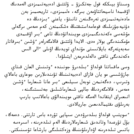
وسىناۋ بيىككە قول جەتكىزۋ - ۇلتتىق ادەبيەتىمىزدى الەمدىك
اۋقىمدا ناسيحاتتاۋمەن بىرگە، ەلىمىزدى، تاريحىمىز بەن
مادەنيەتىمىزدى تەرەڭىنەن تانىتۋ، ياعني ءبىزدىڭ دە
دۇنيەجۇزىلىك قوعامداستىقتىڭ ەشكىمنەن كەم ەمەس ىرگەلى
مۇشەسى ەكەندىگىمىزدى مويىنداتۋدىڭ تاعى ءبىر اۋقىمدى
مۇمكىندىگى بولار ەدى. الايدا ۇلتتىق قالامگەرلەر ءۇشىن ءبىرقاتار
سەبەپتەرگە بايلانىستى مۇنداي تويدىڭ اۋىلى ءالى الىس
ەكەندىگى ناقتى دالەلدەرمەن ايتىلۋدا.
وسى ماقساتتا قولداۋ ءبىلدىرۋ جونىندە ءوتىنىش العان قىتاي
جازۋشىسى مو يان قازاق ادەبيەتىنىڭ تۋىندىلارىن جوعارى باعالاي
وتىرىپ، دەگەنمەن نوبەل سىيلىعى ءبىر عانا شىعارما ءۇشىن
ەمەس، قالامگەردىڭ جالپى شىعارماشىلىق جەتىستىگىنە،
انىعىراق ايتقاندا الەمگە ناقتى مويىندالۋى باعالانىپ بارىپ
بەرىلۋى ىقتيمالدىعىن جاريالادى.
ءسويتىپ قولداۋ بىلدىرۋدەن سىپايى تۇردە باس تارتتى. دەمەك،
بۇل تۇرعىدا وتاندىق شىعارمالاردىڭ الەم تىلدەرىنە، اسىرەسە
باتىس تىلدەرىنە اۋدارىلۋىنىڭ وزەكتىلىگى بارشاعا تۇسىنىكتى.