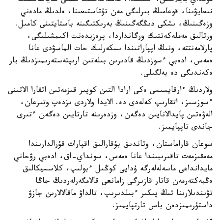
مۇنداي بايلانىس، انىعىندا، مەملەكەتتىڭ ىشكى ساياساتىنىڭ
نىعايۋىنا، قوعامىڭ بىرلىگى مەن تۇتاستىعىنا، ەلدىڭ مادەني
وزەگىنىڭ، ىشكى دىڭگەگىنىڭ بەرىكتىگىنە باستايتىنى كامىل.
ورتالىق مەملەكەتتىك ورگانداردا، پرەزيدەنت اكىمشىلىگى،
پارلامەنتتە، ونىڭ اپپاراتىندا ىسكەرلىك حات الماسۋدى عانا
ەمەس، ادەبي ءسوزدىڭ قادىرىن بىلەتىن ارىپتەستەرىمىزدىڭ بار
ەكەندىگى دە بەلگىلى.
ولاردىڭ ءارقايسىسى ەكى ارادا التىن كوپىر قىزمەتىن اتقارا الاتىنى
ءسوزسىز، اتقارىپ كەلەدى دە. الايدا ولاردى ىزدەپ وتىرعان،
الەۋەتىن پايدالانايىن دەگەن، وزدەرىنە تارتايىن دەگەن ءتىرى
جاندى تاپپايمىز.
سوعان قاراماستان، وتاندىق بۇقارالىق اقپارات قۇرالدارىندا
مەمقىزمەت تاقىرىبىندا عانا ەمەس، سونداي-اق، ادەبي رۋحاني
مايدانداعى ماسەلەلەرگە ۇدايى كوڭىل ءبولىپ، كلاسسيكالىق
ەڭبەكتەرمەن قاتار قازىرگى زامانعى قالامگەرلەردىڭ جاڭا
تۋىندىلارىنا تىڭ پىكىر ءبىلدىرىپ، تالداۋ ماقالالارىن جازۋ
داستۇرىمىزدەن باس تارتپايمىز.