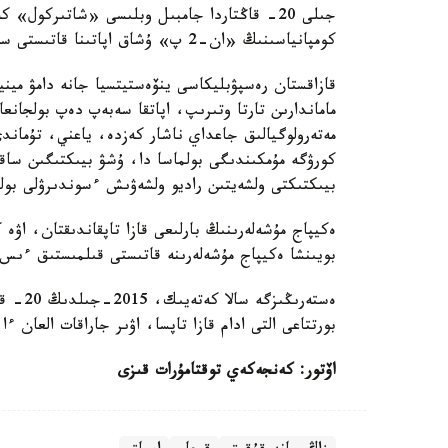
كومپانياسىنىڭ «ان-2 پ» ۇشاق اپاتىنا قاتىستى سوتقا دەيىنگى تەرگەۋدى اياقتادى.
قازاقستان رەسپۋبليكاسى ينۆەستيتسيا جانە دامۋ مين
ماماندارىن تارتا وتىرىپ، اپاتقا سەبەپ دەپ بولجانعا
مەتەرولوگيالىق جاعداي ناشار كەزدە، ياعني، تۇماندى
كورۋگە مۇمكىندىگى بولماسا دا، ۇشۋ بيىكتىگىن سا
بيىكتىكتى ولشەيتىن راديو ولشەۋىش ءسوندىرۋلى بول
ەكيپاج مۇشەلەرىنىڭ بارلىعى قازا تاپقاندىقتان، اۋە 
بويىنشا ەكيپاج مۇشەلەرىنە قاتىستى قىلمىستىق ءىس 
بورتتاعى التى ادام قازا تاپسا، اۋىر جاراقات العان ءا
اۆتور: كەنجەكەي توقتامۇرات قىزى