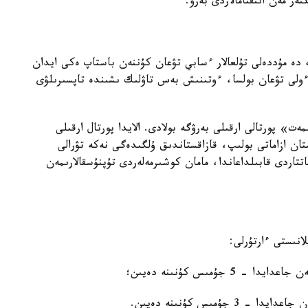
كتەر مەن انىقتامالاردى بەرۋ.
 دە مۇددەلى تۇلعالار ءسابي تۋعان كۇننەن باستاپ ەكى ايدان
لى تۋعان بولسا، ءوتىنىش بەس تاۋلىك ىشىندە تاپسىرىلۋى
ت» پورتالى ارقىلى بەرۋگە بولادى. الايدا پورتال ارقىلى
ان ازاماتى بولىپ، قازاقستاندىق ۇلگىدەگى نەكە تۋرالى
تتاردى قابىلداعاندا، مامان كوشىرمەلەردى تۇپنۇسقالارىمەن
انىستى ءارتۇرلى:
جۇمىس كۇنىنە دەيىن؛
ۇمىس كۇنىنە دەيىن.