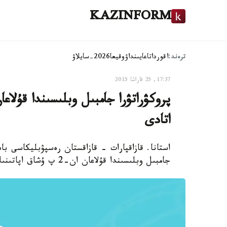
KAZINFORM
ترەند:
اقوردا
تاعايىنداۋ
وقيعا
2026-سايلاۋ
17:37, 25 قاراشا 2015
اتادى
جامبىل وبلىسىندا قۇلاعان ان-2 پ ۇشاق اپاتىنىڭ ناقتى سەبەبىن جاريالادى.