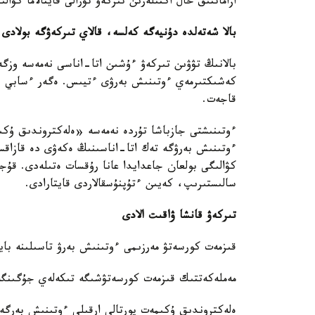
ازاماتتىق حال اكتىلەرىن تىركەۋ تۋرالى قايتالاما كۋالى
بالا شەتەلدە دۇنيەگە كەلسە، قالاي تىركەۋگە بولادى
بالانىڭ تۋۋىن تىركەۋ ءۇشىن اتا-اناسى نەمەسە وزگە
كەشىكتىرمەي ءوتىنىش بەرۋى ءتيىس. ەگەر ءسابي ءو
قاجەت.
ءوتىنىشتى جازباشا تۇردە نەمەسە «ەلەكتروندىق ۇكىمە
ءوتىنىش بەرۋگە تەك اتا-اناسىنىڭ ەكەۋى دە قازاقست
كۋالىگى بولعان جاعدايدا عانا رۇقسات ەتىلەدى. قۇجا
سالىستىرىپ، كەيىن ءتۇپنۇسقالاردى قايتارادى.
تىركەۋ قانشا ۋاقىت الادى
قىزمەت كورسەتۋ مەرزىمى ءوتىنىش بەرۋ تاسىلىنە بايل
مەملەكەتتىك قىزمەت كورسەتۋشىگە تىكەلەي جۇگىنگەن جاعدايدا - 5 
ەلەكتروندىق ۇكىمەت پورتالى ارقىلى ءوتىنىش بەرگەن جاعدايدا - 3 ج