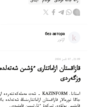
زاڭ جانە قۇقىق
قوعام
ايماق
без автора
اۆتور
21:09, 07 تامىز 2026
قازاقستان ازاماتتارى ءۇشىن شەتەلدە
وزگەردى
استانا. KAZINFORM - شەت مەملەك
جاڭا نورمالار قازاقستان ازاماتتارىنىڭ شەتەلدە 
قايتىس بولۋدى تىركەۋ ءتارتىبىن قامتيدى.