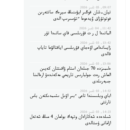
09:07, 05 تامىز 2026
تيان-شان قوڭىر ايۋىنىڭ سيرەك ساتتەرىن
فوتوتۇزاق ۆيدەوعا ءتۇسىرىپ الدى
11:42, 04 تامىز 2026
الماتىدا ل ر ت قۇرىلىسى قاي ساتىدا تۇر
15:42, 03 تامىز 2026
زايسانداعى اۋەجاي قۇرىلىسى اياقتالۋعا تاياپ
قالدى
15:06, 03 تامىز 2026
ەلىمىزدە 70 جىلدان استام ۋاقىتتان كەيىن
العاش رەت جولبارىس تاريحي مەكەندەۋ ارەالىنا
جىبەرىلدى
14:52, 03 تامىز 2026
اباي وبلىسىندا تاعى ءبىر اۋىل ىشىمدىكتەن باس
تارتتى
14:23, 03 تامىز 2026
شىلدەدە شەكارادان وتپەك بولعان 4 مىڭ شەتەل
ازاماتى ۇستالدى