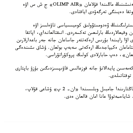
جىلى 20- قاڭتاردا جامبىل وبلىسى «شاتىركول» كەنىشىنىڭ ماڭىندا قۇلاعان «OLIMP AIR» ج ش س اۋە
يسترلىگىنىڭ ۆەدومستۆولىق كوميسسياسى تاۋەلسىز اۋە
ن وقيعالاردىڭ بارلىعىن تەكسەردى. انىقتالعانداي، اپاتقا
 اۋا رايىندا بۇرىس ارەكەتتەر جاساعان جانە جەر باعدارلارىن
قتاماعان ەكيپاجدىڭ ارەكەتى سەبەپ بولعان. ۇشاق ىشىندەگى
عان»، دەپ حابارلادى كولىك پروكۋراتۋراسى.
كەمەسىن پايدالانۋ جانە قوزعالىس قاۋىپسىزدىگىن بۇزۋ باپتارى
توقتاتىلدى.
ەستەرىڭىزگە سالا كەتەيىك، 2015-جىلدىڭ 20- قاڭتارىندا جامبىل وبلىسىندا «ان- 2 پ» ۇشاعى قۇلاپ،
. شاياحمەتوۆا عانا امان قالعان ەدى.