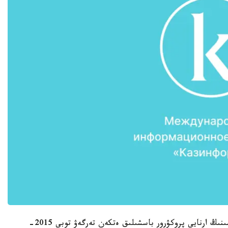
«قازاقستان رەسپۋبليكاسى باس كولىك پروكۋراتۋراسىنىڭ ارنايى پروكۋرور باسشىلىق ەتكەن تەرگەۋ توبى 2015-