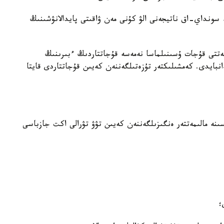
سونداي-اق ناتيجەنى الۋ كۇنى مەن ۋاقىتى پايدالانۋشىنىڭ
جەتتى قۇجات ۇسىنىلماسا نەمەسە قۇجاتتاردىڭ ءبىرىنىڭ
بايدى. كەمشىلىكتەر تۇزەتىلگەننەن كەيىن قۇجاتتاردى قايتا
سىنە مالىمەتتەر ەنگىزىلگەننەن كەيىن تۋۋ تۋرالى اكت جازباسى
؛