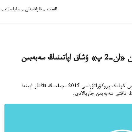
الەمدە
قازاقستان
ساياسات
ت
پروكۋراتۋرا جامبىل وبلىسىندا قۇلاعان «ان-2 پ» ۇشاق اپاتىنىڭ سەبەبىن
استانا. قازاقپارات - قازاقستان رەسپۋبليكاسى باس كولىك پروكۋراتۋراسى 2015-جىلدىڭ قاڭتار ايىندا