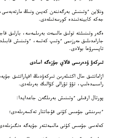
ونلاين ءوتىنىش بەرگەننەن كەيىن ونىڭ مارتەبەسى، 
جەكە كابينەتىندە كورسەتىلەدى.
ەگەر وتىنىشتە تولىق مالىمەت بەرىلمەسە، بارلىق قا
جارامدىلىق مەرزىمى ءوتىپ كەتسە، ءوتىنىش قابىلدان
تاپسىرۋعا بولادى.
تىركەۋ ۇدەرىسى قالاي جۇزەگە اسادى
ازاماتتىق حال اكتىلەرىن تىركەۋدىڭ اقپاراتتىق جۇيە
راسىمدەلىپ، تۋۋ تۋرالى كۋالىك بەرىلەدى.
پورتال ارقىلى ءوتىنىش بەرىلگەن جاعدايدا:
ءبىرىنشى جۇمىس كۇنى قۇجاتتار تەكسەرىلەدى؛
كەلەسى جۇمىس كۇنى مالىمەتتەر جۇيەگە ەنگىزىلەدى