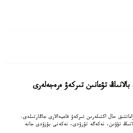
 بالانىڭ تۋعانىن تىركەۋ ەرەجەلەرى
ەتتەردە ازاماتتىق حال اكتىلەرىن تىركەۋ قاعيدالارى جاڭارتىلدى.
بالانىڭ تۋۋىن، نەكەگە تۇرۋدى، نەكەنى بۇزۋدى جانە