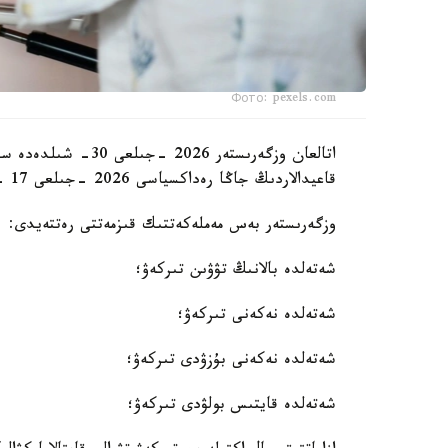
Фото: pexels.com
اتالعان وزگەرىستەر 6
قاعيدالاردىڭ جاڭا رەداكسياسى 2026 -جىلعى 17 -تامىزدان باستاپ كۇشىنە ەنەدى.
وزگەرىستەر بەس مەملەكەتتىك قىزمەتتى رەتتەيدى:
شەتەلدە بالانىڭ تۋۋىن تىركەۋ؛
شەتەلدە نەكەنى تىركەۋ؛
شەتەلدە نەكەنى بۇزۋدى تىركەۋ؛
شەتەلدە قايتىس بولۋدى تىركەۋ؛