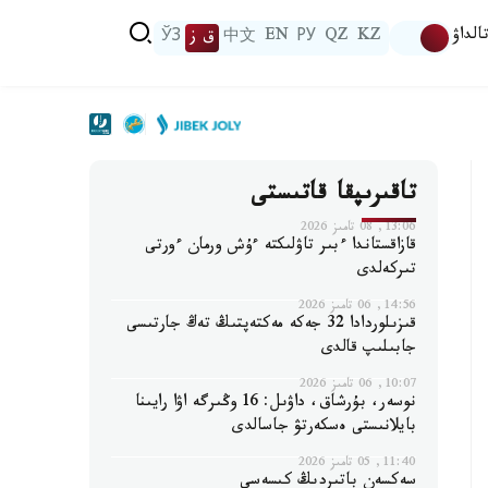
الداۋ
KZ
QZ
РУ
EN
中文
ق ز
ЎЗ
تاقىرىپقا قاتىستى
13:06, 08 تامىز 2026
قازاقستاندا ءبىر تاۋلىكتە ءۇش ورمان ءورتى
تىركەلدى
14:56, 06 تامىز 2026
قىزىلوردادا 32 جەكە مەكتەپتىڭ تەڭ جارتىسى
جابىلىپ قالدى
10:07, 06 تامىز 2026
نوسەر، بۇرشاق، داۋىل: 16 وڭىرگە اۋا رايىنا
بايلانىستى ەسكەرتۋ جاسالدى
11:40, 05 تامىز 2026
سەكسەن باتىردىڭ كىسەسى