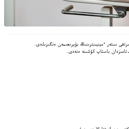
202 -جىلعى 30- شىلدەدە سىرتقى ىستەر ءمينيسترىنىڭ بۇيرىعىمەن ەنگىزىلدى.