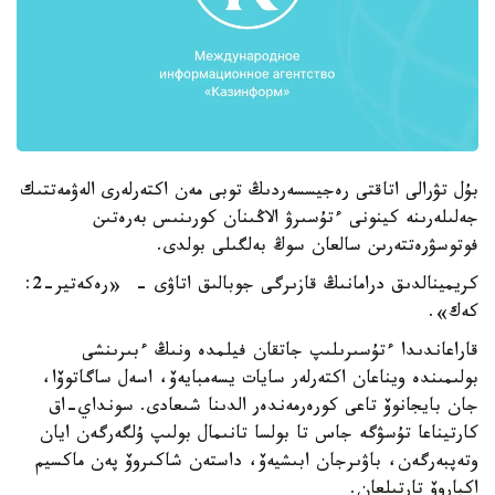
بۇل تۋرالى اتاقتى رەجيسسەردىڭ توبى مەن اكتەرلەرى الەۋمەتتىك
جەلىلەرىنە كينونى ءتۇسىرۋ الاڭىنان كورىنىس بەرەتىن
فوتوسۋرەتتەرىن سالعان سوڭ بەلگىلى بولدى.
كريمينالدىق درامانىڭ قازىرگى جوبالىق اتاۋى - «رەكەتير-2:
كەك».
قاراعاندىدا ءتۇسىرىلىپ جاتقان فيلمدە ونىڭ ءبىرىنشى
بولىمىندە ويناعان اكتەرلەر سايات يسەمبايەۆ، اسەل ساگاتوۆا،
جان بايجانوۆ تاعى كورەرمەندەر الدىنا شىعادى. سونداي-اق
كارتيناعا تۇسۋگە جاس تا بولسا تانىمال بولىپ ۇلگەرگەن ايان
وتەپبەرگەن، باۋىرجان ابىشيەۆ، داستەن شاكىروۆ پەن ماكسيم
اكباروۆ تارتىلعان.