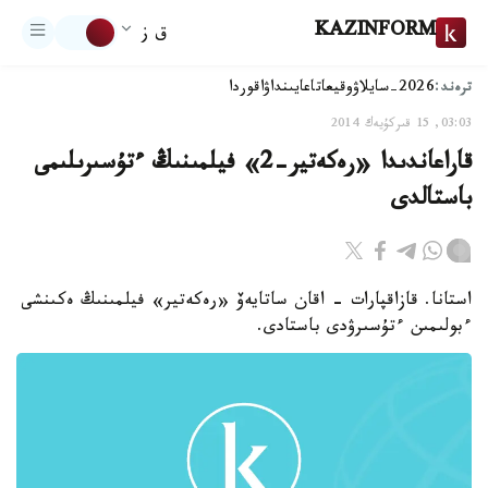
KAZINFORM
ق ز
ترەند:
2026-سايلاۋ
وقيعا
تاعايىنداۋ
اقوردا
03:03, 15 قىركۇيەك 2014
قاراعاندىدا «رەكەتير-2» فيلمىنىڭ ءتۇسىرىلىمى
باستالدى
استانا. قازاقپارات - اقان ساتايەۆ «رەكەتير» فيلمىنىڭ ەكىنشى
ءبولىمىن ءتۇسىرۋدى باستادى.