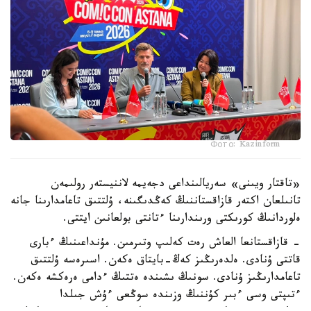
Фото: Kazinform
«تاقتار ويىنى» سەريالىنداعى دجەيمە لاننيستەر رولىمەن
تانىلعان اكتەر قازاقستاننىڭ كەڭدىگىنە، ۇلتتىق تاعامدارىنا جانە
ەلوردانىڭ كورىكتى ورىندارىنا ءتانتى بولعانىن ايتتى.
- قازاقستانعا العاش رەت كەلىپ وتىرمىن. مۇنداعىنىڭ ءبارى
قاتتى ۇنادى. ەلدەرىڭىز كەڭ-بايتاق ەكەن. اسىرەسە ۇلتتىق
تاعامدارىڭىز ۇنادى. سونىڭ ىشىندە ەتتىڭ ءدامى ەرەكشە ەكەن.
ءتىپتى وسى ءبىر كۇننىڭ وزىندە سوڭعى ءۇش جىلدا