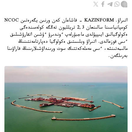
اتىراۋ. KAZINFORM - قاشاعان كەن ورنىن يگەرەتىن NCOC
كومپانياسىنا سالىنعان 2,3 تريلليون تەڭگە كولەمىندەگى
ەكولوگيالىق ايىپپۇلدى ماجبۇرلەپ ءوندىرۋ ءۇشىن اتقارۋشىلىق
ءىس قوزعالدى. اتىراۋ وبلىستىق ەكولوگيا دەپارتامەنتىنىڭ
مالىمەتىنشە، ءىس مەملەكەتتىك سوت ورىنداۋشىلارىنىڭ قاراۋىنا
بەرىلگەن.