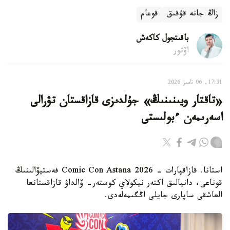
زاڭ جانە قۇقىق
قوعام
باقىتجول كاكەش
اۆتور
17:31, 06 تامىز 2026
«تاقتار ويىنىنىڭ» جۇلدىزى قازاقستان تۋرالى
اسەرىمەن ءبولىستى
استانا. قازاقپارات - Comic Con Astana 2026 فەستيۆالىنىڭ
قوناعى، دانيالىق اكتەر نيكولاي كوستەر- ۆالداۋ قازاقستانعا
العاشقى ساپارى جايلى اڭگىمەلەدى.