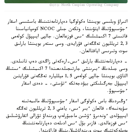
Фото: North Caspian Operating Company
اتىراۋ وبلىسى بويىنشا ەكولوگيا دەپارتامەنتىنىڭ باسشىسى اسقار
ءجۇسىپوۆتىڭ ايتۋىنشا، وتكەن جىلى NCOC كومپانياسىنا
قاتىستى 7 اكىمشىلىك ءىس قوزعالعان. جالپى ايىپپۇل كولەمى
2,3 تريلليون تەڭگەنى قۇرايدى. وسى ىستەر بويىنشا بارلىق
سوت وتىرىسى اياقتالعان.
- دەپارتامەنتتىڭ بارلىق ءىس-ارەكەتى زاڭدى دەپ تانىلدى.
وسى جىلدىڭ ءبىرىنشى جارتىجىلدىعىندا 7 اكىمشىلىك ءىستىڭ
التاۋى بويىنشا جالپى كولەمى 1,5 ميلليارد تەڭگەنى قۇرايتىن
ايىپپۇل جەرگىلىكتى بيۋدجەتكە ءتۇستى، - دەدى اسقار
ءجۇسىپوۆ.
ءوڭىردىڭ باس ەكولوگى اسقار ءجۇسىپوۆتىڭ مالىمەتىنە
سۇيەنسەك، قالعان ءبىر ءىس، ياعني 2,3 تريلليون تەڭگە
ايىپپۇلدى ءوندىرۋ ءۇشىن ماجبۇرلەپ ورىنداۋ تۋرالى اتقارۋشىلىق
ءىس قوزعالدى. قازىر بۇل ءىس ادىلەت دەپارتامەنتىنىڭ
مەملەكەتتىك سوت ورىنداۋشىلارىنىڭ قاراۋىندا.