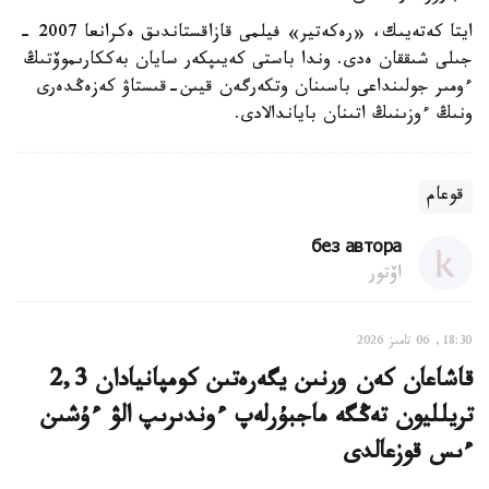
ايتا كەتەيىك، «رەكەتير» فيلمى قازاقستاندىق ەكرانعا 2007 -
جىلى شىققان ەدى. وندا باستى كەيىپكەر سايان بەككارىموۆتىڭ
ءومىر جولىنداعى باسىنان وتكەرگەن قيىن-قىستاۋ كەزەڭدەرى
ونىڭ ءوزىنىڭ اتىنان باياندالادى.
قوعام
без автора
اۆتور
18:30, 06 تامىز 2026
قاشاعان كەن ورنىن يگەرەتىن كومپانيادان 2,3
تريلليون تەڭگە ماجبۇرلەپ ءوندىرىپ الۋ ءۇشىن
ءىس قوزعالدى