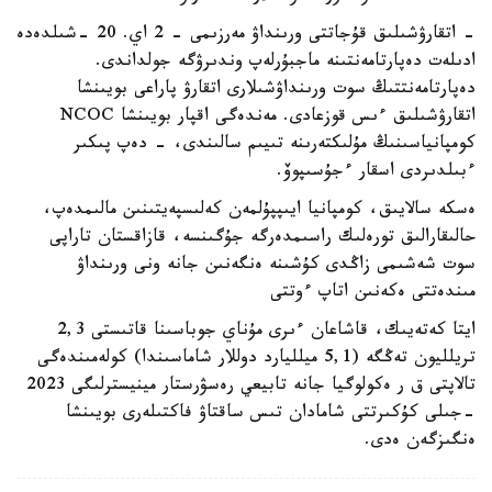
- اتقارۋشىلىق قۇجاتتى ورىنداۋ مەرزىمى - 2 اي. 20 -شىلدەدە
ادىلەت دەپارتامەنتىنە ماجبۇرلەپ وندىرۋگە جولداندى.
دەپارتامەنتتىڭ سوت ورىنداۋشىلارى اتقارۋ پاراعى بويىنشا
اتقارۋشىلىق ءىس قوزعادى. مەندەگى اقپار بويىنشا NCOC
كومپانياسىنىڭ مۇلىكتەرىنە تىيىم سالىندى، - دەپ پىكىر
ءبىلدىردى اسقار ءجۇسىپوۆ.
ەسكە سالايىق، كومپانيا ايىپپۇلمەن كەلىسپەيتىنىن مالىمدەپ،
حالىقارالىق تورەلىك راسىمدەرگە جۇگىنسە، قازاقستان تاراپى
سوت شەشىمى زاڭدى كۇشىنە ەنگەنىن جانە ونى ورىنداۋ
مىندەتتى ەكەنىن اتاپ ءوتتى
ايتا كەتەيىك، قاشاعان ءىرى مۇناي جوباسىنا قاتىستى 2,3
تريلليون تەڭگە (5,1 ميلليارد دوللار شاماسىندا) كولەمىندەگى
تالاپتى ق ر ەكولوگيا جانە تابيعي رەسۋرستار مينيسترلىگى 2023
-جىلى كۇكىرتتى شامادان تىس ساقتاۋ فاكتىلەرى بويىنشا
ەنگىزگەن ەدى.