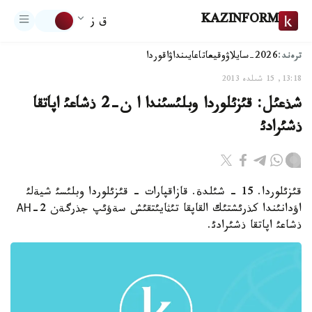
KAZINFORM
ق ز
ترەند:
2026-سايلاۋ
وقيعا
تاعايىنداۋ
اقوردا
13:18, 15 شىلدە 2013
شذعئل: قئزئلوردا وبلئسئندا ا ن-2 ذشاعئ اپاتقا
ذشئرادئ
قئزئلوردا. 15 - شئلدة. قازاقپارات - قئزئلوردا وبلئسئ شيةلئ
اؤدانئندا كذرئشتئك القاپقا تئثايئتقئش سةؤئپ جذرگةن АН-2
ذشاعئ اپاتقا ذشئرادئ.