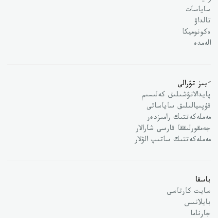
ساياسات
تالداۋ
ەكونوميكا
الەمدە
ءبىز تۋرالى
پايدالانۋشىلىق كەلىسىم
قۇپىيالىلىق ساياساتى
مەملەكەتتىك رامىزدەر
جەمقورلىققا قارسى شارالار
مەملەكەتتىك ساتىپ الۋلار
باسقا
سايت كارتاسى
بايلانىس
جارناما