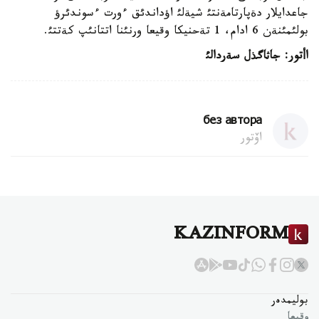
جاعدايلار دةپارتامةنتئ شيةلئ اؤداندئق ءورت ءسوندئرؤ
بولئمئنةن 6 ادام، 1 تةحنيكا وقيعا ورنئنا اتتانئپ كةتتئ.
اأتور
:
جاثاگذل سةردالئ
без автора
اۆتور
KAZINFORM
بوليمدەر
وقيعا