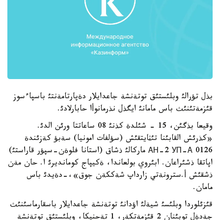
بذل تؤرالئ وبلئستئق توتةنشة جاعدايلار دةپارتامةنتئ باسپاءسوز
قئزمةتئنئث باس مامانئ ايگذل نذرمانوأا حابارلادئ.
وقيعا بذگئن، 15 - شئلدة كذنئ 08 ساعاتتا ورئن الدئ.
«كذرئش القابئنا تئثايتقئش (سؤلفات امونيا) سةبؤ كةزئندة
АН-2 УП-А 0126 ماركالئ ذشاق (استانا فلوةن-سپؤر قاراستئ)
اپاتقا ذشئراعان. ابئروي بولعاندا، ةكيپاج كومانديرئ ا. حان مةن
ذشقئش أ.سترونةتي زارداپ شةككةن جوق»،-دةيدئ باس
مامان.
قئزئلوردا وبلئسئ شيةلئ اؤدانئ توتةنشة جاعدايلار باسقارماسئنئث
جةدةل توبئنان 2 قئزمةتكةر، 1 تةحنيكا، وبلئستئق توتةنشة