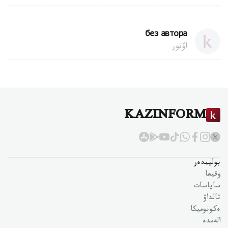
без автора
اۆتور
KAZINFORM
بوليمدەر
وقيعا
ساياسات
تالداۋ
ەكونوميكا
الەمدە