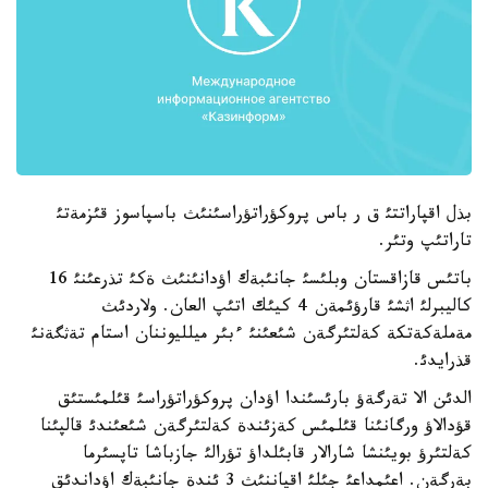
بذل اقپاراتتئ ق ر باس پروكؤراتؤراسئنئث باسپاسوز قئزمةتئ
تاراتئپ وتئر.
باتئس قازاقستان وبلئسئ جانئبةك اؤدانئنئث ةكئ تذرعئنئ 16
كاليبرلئ اثشئ قارؤئمةن 4 كيئك اتئپ العان. ولاردئث
مةملةكةتكة كةلتئرگةن شئعئنئ ءبئر ميلليوننان استام تةثگةنئ
قذرايدئ.
الدئن الا تةرگةؤ بارئسئندا اؤدان پروكؤراتؤراسئ قئلمئستئق
قؤدالاؤ ورگانئنا قئلمئس كةزئندة كةلتئرگةن شئعئندئ قالپئنا
كةلتئرؤ بويئنشا شارالار قابئلداؤ تؤرالئ جازباشا تاپسئرما
بةرگةن. اعئمداعئ جئلئ اقپاننئث 3 ئندة جانئبةك اؤداندئق