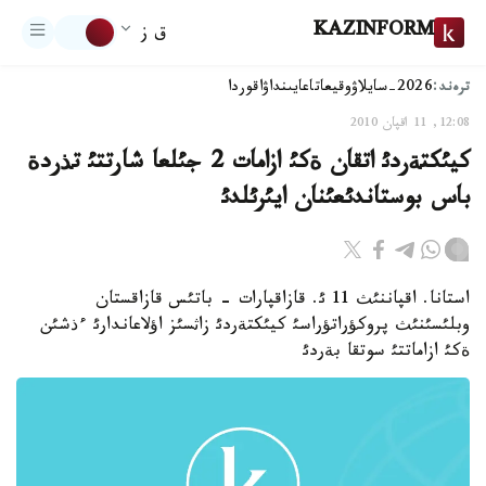
KAZINFORM
ق ز
ترەند:
2026-سايلاۋ
وقيعا
تاعايىنداۋ
اقوردا
12:08, 11 اقپان 2010
كيئكتةردئ اتقان ةكئ ازامات 2 جئلعا شارتتئ تذردة
باس بوستاندئعئنان ايئرئلدئ
استانا. اقپاننئث 11 ئ. قازاقپارات - باتئس قازاقستان
وبلئسئنئث پروكؤراتؤراسئ كيئكتةردئ زاثسئز اؤلاعاندارئ ءذشئن
ةكئ ازاماتتئ سوتقا بةردئ