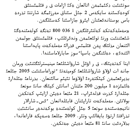
سوتئنئث ذكئمئمةن اتالعان ةكئ ازامات ق ر قئلمئستئق
كودةكسئنة سايكةس 2 جئل سئناق مةرزئمگة شارتتئ تذردة
باس بوستاندئعئنان ايئرؤ جازاسئنا كةسئلگةن.
«مةملةكةتكة كةلتئرئلگةن 1 036 800 تةثگة كولةمئندةگئ
شئعئننئث ورنئ تولئعئمةن وندئرئلئپ، قئلمئستئق جولمةن
الئنعان مذلئك پةن قئلمئس قذرالئ مةملةكةت پايداسئنا
الئندئ»، دةلئنگةن باسپاءسوز حابارلاماسئندا.
ايتا كةتةيئك، ق ر اؤئل شارؤاشئلئعئ مينيسترلئگئنئث ورمان
جانة اث اؤلاؤ شارؤاشئلئعئ كوميتةتئ ءتوراعاسئنئث 2005 جئلعئ
بذيرئعئمةن كيئكتةردئ اؤلاؤعا تئيئم سالئنعان. بذرناعئ جئلدارئ
ةلئمئزدة 1 ميليون 200 مئثنان اساتئن كيئك سانئ سوثعئ
جئلدارئ كذرت قذلدئراپ، 21 مئثعا دةيئن ازايئپ كةتكةن
بولاتئن. مةملةكةت تاراپئنان قابئلدانعان ءئس-شارالار
ناتيجةسئندة سوثعئ 5 جئل كولةمئندة بوكةندةر سانئنئث
تذراقتئ ارتؤئ بايقالئپ وتئر. 2009 جئلعئ ةسةپكة قاراعاندا،
بذلاردئث سانئ 81 مئثعا دةيئن جةتكةن.