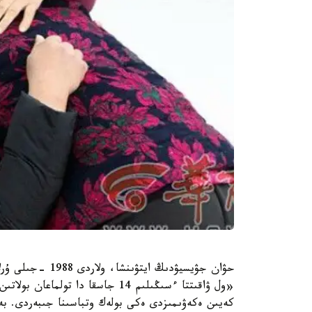
حۋان جۋيسيۋدىڭ اي
«ول ۋاقىتتا ءسىڭىلىم 14 جاسقا دا 