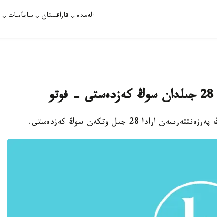
الەمدە
قازاقستان
ساياسات
ت
و