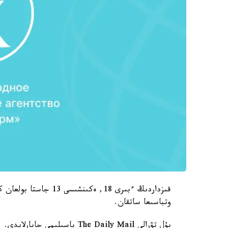
قىزداردىڭ ءبىرى 18, ەك
وتباسىعا ساتقان.
بۇل تۋرالى The Daily Mail باسىلىمى حابارلايدى.