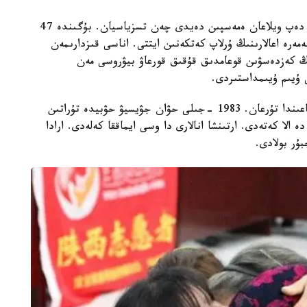
«مەن ەشۋاقىتتا سەندەردى ەندى قايتىپ كورەمىن» دەپ ويلاعان ەمەسپىن دەيدى چەن تسزياسيان. بۇگىندە 47
ان جۋيسيۋ وزدەرىن 1988 -جىلى نەمەرە اعالارىنىڭ ۇرلاپ كەتكەنىن ايتتى. اناسى قىزدارىمەن
دىڭ كەزدەسۋىن قوعامدىق قۇقىق قورعاۋ بيۋروسى مەن
ۇرلانعانعا دەيىن ەكى بويجەتكەن 5 جىل حۋبەي ايماعىندا تۇرعان. 1983 -جىلى حۋان جۋيسيۋ حۋبيدە تۇراتىن
 الا كەتەدى. ارتىنشا انالارى دا وسى ايماققا كەلەدى. ارادا
ۇر بولادى.