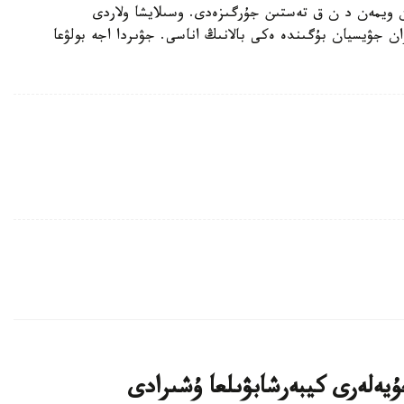
ن ويمەن د ن ق تەستىن جۇرگىزەدى. وسىلايشا ولاردى
نى راستالادى. 42 جاستاعى حۋان جۋيسيان بۇگىندە ەكى بالانىڭ اناسى. جۋىردا اجە بولۋعا