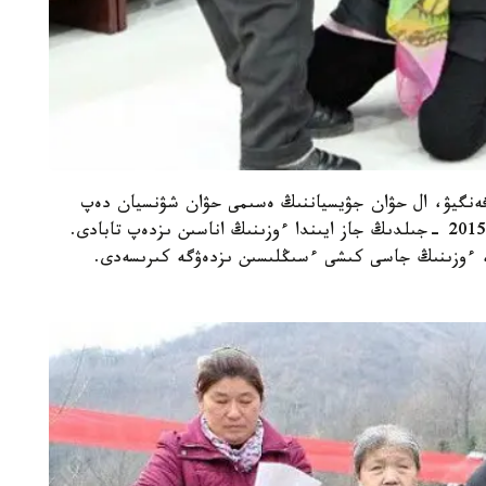
ەنگيۋ، ال حۋان جۋيسياننىڭ ەسىمى حۋان شۋنسيان دەپ
وزگەرتىلدى. ەرىكتىلەردىڭ ارقاسىندا حۋان جۋيسيۋ 2015 -جىلدىڭ جاز ايىندا ءوزىنىڭ اناسىن ىزدەپ تابادى.
، ءوزىنىڭ جاسى كىشى ءسىڭلىسىن ىزدەۋگە كىرىسەدى.