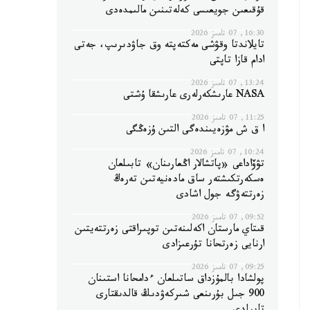
قۇقىعىن جويعىسى كەلەتىنىن مالىمدەدى
16:30, 07 تامىز 2026
تايلاندتا وقۋشى مەكتەپتە وق جاۋدىرىپ، جەتى
ادام قازا تاپتى
13:24, 07 تامىز 2026
NASA عارىشكەرلەرى عارىشقا ۇشتى
11:25, 07 تامىز 2026
ا ق ش مۋزەيىندەگى التىن ۇزەڭگى
10:24, 07 تامىز 2026
تۋۆاداعى «پاتشالار اڭعارىنان» تابىلعان
ەسكەرتكىشتەر ساق مادەنيەتىن تەرەڭ
زەرتتەۋگە جول اشادى
09:52, 07 تامىز 2026
قىتاي مارستان اكەلىنەتىن توپىراقتى زەرتتەيتىن
ارنايى زەرتحانا تۇرعىزادى
09:25, 07 تامىز 2026
پولشادا بالمۇزداق ساتىلعان ءدامحانا استىنان
900 جىل بۇرىنعى شىركەۋدىڭ قالدىقتارى