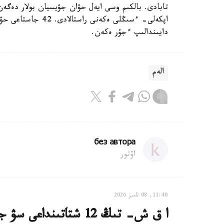
تابادى. بالكىم وسى ايەل حۋان جۋيسيان بولار دەگە
اپكەلى- ءسىڭلى ەكە
دايىندالىپ ءجۇر ەكەن.
الەم
без автора
اۆتور
11:40, 08 تامىز 2026
ا ق ش- تىڭ 12 شتاتىنداعى سۋ جۇيەلەرى كيبەرشابۋىلعا ۇشىرادى