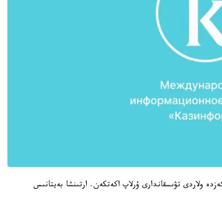
ىنشىسى 13 جاستا بولعان كەزدە ولاردى تۋىسقاندارى ۇرلاپ اكەتكەن. ارتىنشا بەيتانىس