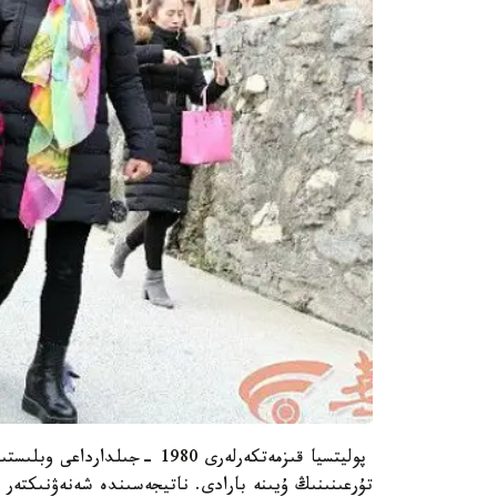
تۇرعىنىنىڭ ۇيىنە بارادى. ناتيجەسىندە شەنەۋنىكتەر