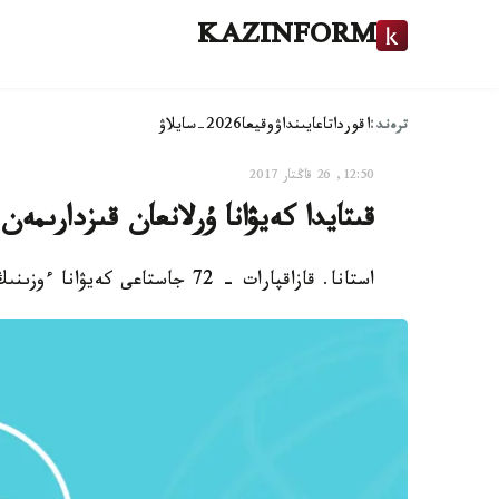
KAZINFORM
ترەند:
اقوردا
تاعايىنداۋ
وقيعا
2026-سايلاۋ
12:50, 26 قاڭتار 2017
قىتايدا كەيۋانا ۇرلانعان قىزدارىمەن 28 جىلدان سوڭ كەزدەستى - فوت
استانا. قازاقپارات - 72 جاستاعى كەيۋانا ءوزىنىڭ پەرزەنتتەرىمەن ارادا 28 جىل وتكەن سوڭ كەزدەستى.