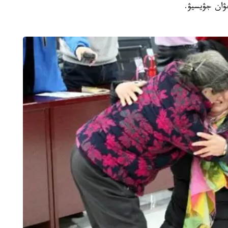
ۋان جۋيسيۋ.