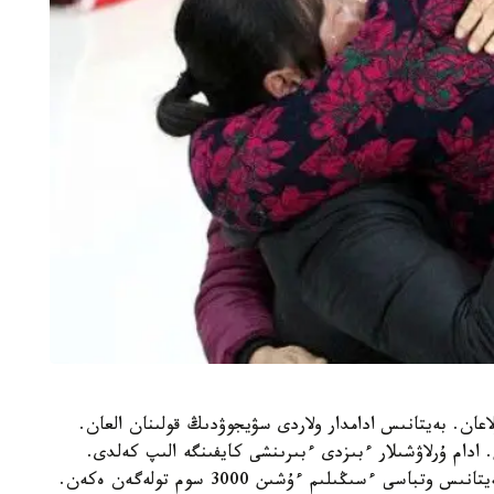
تۋىنشا، ولاردى 1988 -جىلى ۇرلاعان. بەيتانىس ادامدار ولاردى سۋيجوۋدىڭ قولىنان العان.
تولماعان بولاتىن. ادام ۇرلاۋشىلار ءبىزدى ءبىرىنشى كايفىنگە الىپ كەلدى.
كەيىن ەكەۋىمىزدى ەكى بولەك وتباسىنا جىبەردى. بەيتانىس وتباسى ءسىڭىلىم ءۇشىن 3000 سوم تولەگەن ەكەن.