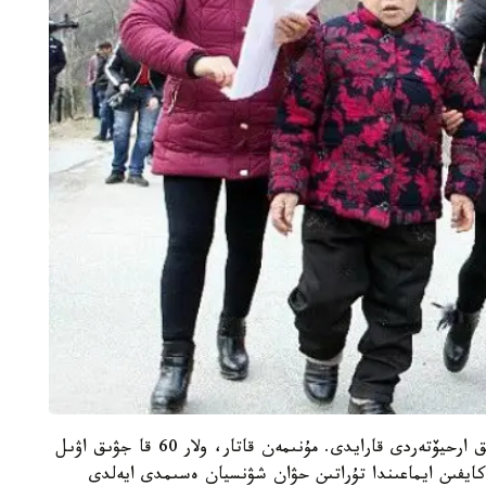
پوليتسيا قىزمەتكەرلەرى 1980 -جىلدارداعى وبلىستىق ارحيۆتەردى قارايدى. مۇنىمەن قاتار، ولار 60 قا جۋىق اۋىل
 كايفىن ايماعىندا تۇراتىن حۋان شۋنسيان ەسىمدى ايەلدى