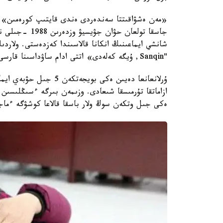
جاسقا تولعان حۋ
شانشي ايماعىنىڭ انكانا قالاسىندا كەزدەستى. ولار
"Sanqin, ۇيگە كەلەدى» اتتى ادام ساۋداسىنا قارسى ۇيىم ۇيىمداستىردى.
ازاماتقا تۇرمىسقا شىعادى. وزىمەن بىرگە ءسىڭلىسىن دە
ەكى جىل وتكەن سوڭ ولار باسقا قالاعا كوشۋگە ءماجب