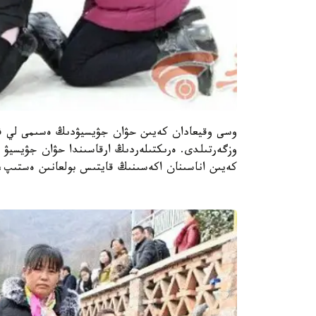
وسى وقيعادان كەيىن حۋان جۋيسيۋدىڭ ەسىمى لي ف
كەيىن اناسىنان اكەسىنىڭ قايتىس بولعانىن ەستىپ