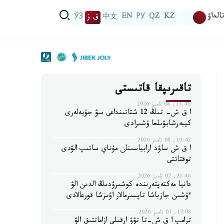
الداۋ
KZ
QZ
РУ
EN
中文
ق ز
ЎЗ
تاقىرىپقا قاتىستى
11:40, 08 تامىز 2026
ا ق ش- تىڭ 12 شتاتىنداعى سۋ جۇيەلەرى
كيبەرشابۋىلعا ۇشىرادى
10:42, 08 تامىز 2026
ا ق ش ساۋد ارابياسىنان مۇناي ساتىپ الۋدى
توقتاتتى
22:46, 07 تامىز 2026
دانيا مەكتەپتەرىندە كوشىرۋدىڭ الدىن الۋ
ءۇشىن جازباشا تاپسىرمالار اۋىزشا قورعالادى
17:08, 07 تامىز 2026
ترامپ ا ق ش-تا تۋۋ ارقىلى ازاماتتىق الۋ