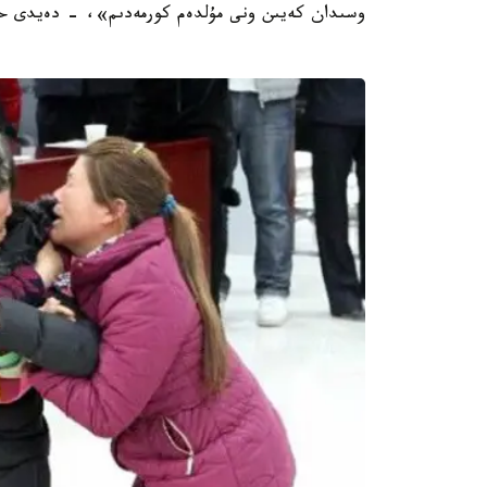
وسىدان كەيىن ونى مۇلدەم كورمەدىم»، - دەيدى ح