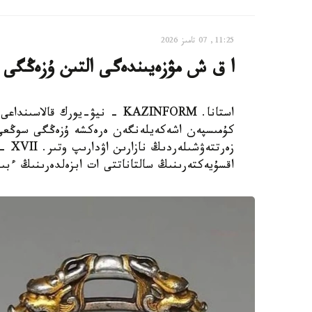
11:25, 07 تامىز 2026
ا ق ش مۋزەيىندەگى التىن ۇزەڭگى
استانا. KAZINFORM - نيۋ-يورك ق
كۇمىسپەن اشەكەيلەنگەن ەرەكشە ۇزەڭگى سوڭعى ۋ
اقسۇيەكتەرىنىڭ سالتاناتتى ات ابزەلدەرىنىڭ ءبى