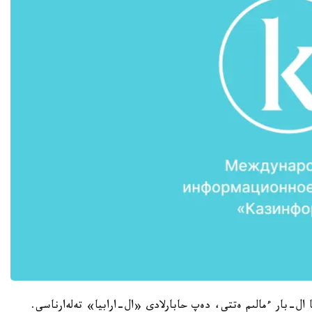
 ال-بار ءمالىم ەتتى، دەپ حابارلادى «ال-ارابيا» تەلەارناسى.