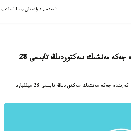
الەمدە
قازاقستان
ساياسات
ت
ساۋد ارابياسىنداعى قاجىلىق كەزىندە جەكە مەنشىك سەكتوردىڭ تابىسى 28
استانا. قازاقپارات - ساۋد ارابياسىنداعى قاجىلىق كەزىندە جەكە مەنشىك سەكتوردىڭ تابىسى 28 ميلليارد