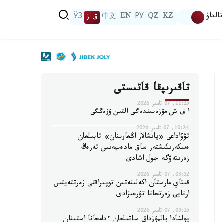
الداۋ
KZ
QZ
РУ
EN
中文
ق ز
ЎЗ
تاقىرىپقا قاتىستى
11:25, 07 تامىز 2026
ا ق ش مۋزەيىندەگى التىن ۇزەڭگى
10:24, 07 تامىز 2026
تۋۆاداعى «پاتشالار اڭعارىنان» تابىلعان
ەسكەرتكىشتەر ساق مادەنيەتىن تەرەڭ
زەرتتەۋگە جول اشادى
09:52, 07 تامىز 2026
قىتاي مارستان اكەلىنەتىن توپىراقتى زەرتتەيتىن
ارنايى زەرتحانا تۇرعىزادى
09:25, 07 تامىز 2026
پولشادا بالمۇزداق ساتىلعان ءدامحانا استىنان