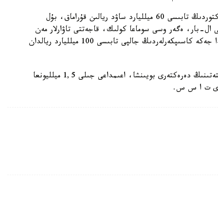
ونىڭ ايتۋىنشا، قاجىلىق كەزىندە جەكە مەنشىك سەكتوردىڭ تابىسى 60 ميلليارد ساۋد ريالىن قۇراماق، بۇل
اپ ءوتتى ال-بار، ەگەر وسى سوماعا كولىك، قاجەتتى تاۋارلار مەن
ازىق-تۇلىكتى جەتكىزۋ جانە تاراتۋ شارالارى قوسقاندا جەكە كاسىپكەرلەردىڭ جالپى تابىسى 100 ميلليارد ريالدان
ساۋد ارابياسىنىڭ قاجىلىق جونىندەگى ورتالىق كوميتەتىنىڭ دەرەكتەرى بويىنشا، اعىمداعى جىلى 1,5 ميلليونعا
يدى ت ا س س.