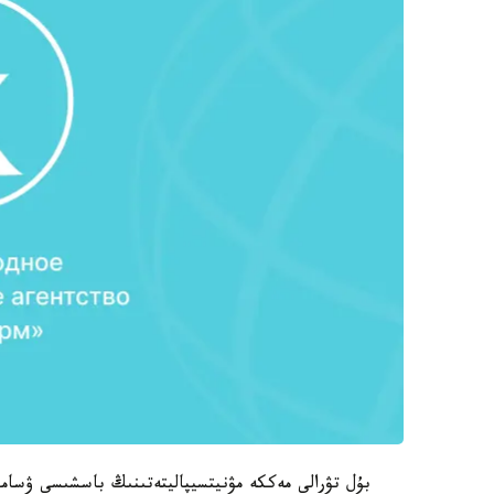
بۇل تۋرالى مەككە مۋنيتسيپاليتەتىنىڭ باسشىسى ۋساما