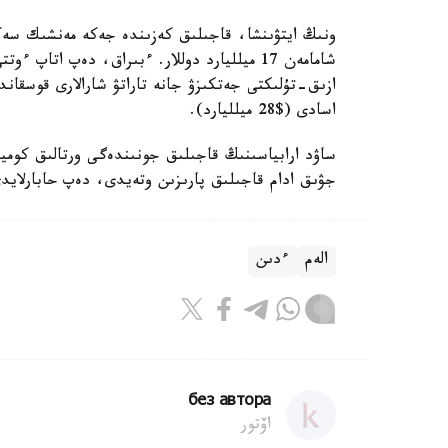
شامامەن 17 ميلليارد دوللار. ءبىراق، دەپ ات
اسادى ($28 ميلليارد).
جۋىق ادام قاجىلىق پارىزىن وتەيدى، دەپ حابارلا
الەم
ءدىن
без автора
اۆتور