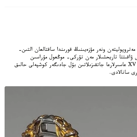
الاسىنداعى مەتروپوليتەن ونەر مۋزەيىنىڭ قورىندا ساقتالعان التىن-
اقىتتا تاريحشىلار مەن تۇركى- موڭعول مۇراسىن
زەرتتەۋشىلەردىڭ نازارىن اۋدارىپ وتىر. XV- XVII عاسىرلارعا جاتقىزىلاتىن بۇل جادىگەر كوشپەلى حالىق
رى سانالادى.