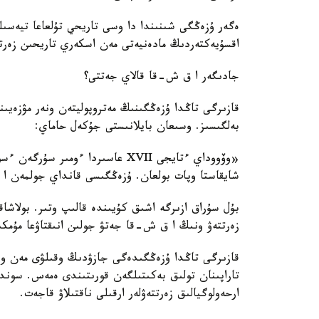
اقسۇيەكتەردىڭ مادەنيەتى مەن اسكەري تاريحىن زەرتتە
جادىگەر ا ق ش-قا قالاي جەتتى؟
قازىرگى تاڭدا ۇزەڭگىنىڭ مەتروپوليتەن ونەر مۋزەيى
بەلگىسىز. وسىعان بايلانىستى جۇكەل حاماي:
«وۆووداي ءتايجى XVII عاسىردا ءو
شايقاستا وپات بولعان. ۇزەڭگىسى قانداي جولمەن 
بۇل سۇراق ازىرگە اشىق كۇيىندە قالىپ وتىر. بولاشا
زەرتتەۋ ونىڭ ا ق ش-قا جەتۋ جولىن انىقتاۋعا مۇمكى
قازىرگى تاڭدا ۇزەڭگىدەگى جازۋدىڭ وقىلۋى مەن ونى
تاراپىنان تولىق بەكىتىلگەن قورىتىندى ەمەس. سوند
ارحەولوگيالىق زەرتتەۋلەر ارقىلى ناقتىلاۋ قاجەت.