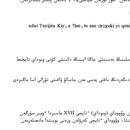
ەگەن ءسوز تۇرعان سياقتى»، - دەگەن پىكىر بىلدىرگەن.
«luu-tu ene dِrügeki yi qonin jil-ün tabun sar-a-yin qoyar sini-de Obu؟ adai Tayijita Kiy-a
ىلىنىڭ بەسىنشى جاڭا ايىنىڭ ەكىنشى كۇنى وبوداي تايجىعا
ادىگەردىڭ ناقتى يەسى مەن جاسالۋ ۋاقىتى تۋرالى اسا ماڭىزدى
جازۋشى جۇكەل حامايدىڭ پىكىرىنشە، ماتىندە اتالعان وۆووداي (وبوداي) ءتايجى XVII عاسىردا ءومىر سۇرگەن
شا، وۆووداي ءتايجى كەرۋلەن وزەنى بويىندا مانجىلەرمەن