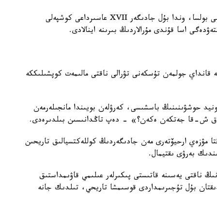
ەگەر ۇزەڭگى شىنىندا دا وسى تاريحي تۇلعاعا تيەسىلى بولسا، وندا بۇل جادىگەر XVII عاسىرداعى كوشپەلى
ۋدەگى اسا قۇندى مۇرالاردىڭ بىرىنە اينالادى.
نە قانداي جولمەن تۇسكەنى تۋرالى ناقتى مالىمەت كوپشىلىككە
مىر سۇرگەن ءسونيد حوشۋىنىنىڭ باسشىسى، كەرۋلەن بويىندا مانجىلەرمەن
ا ق ش-قا جەتكەن ەكەن؟» - دەپ تاڭدانىسىن بىلدىرەدى.
قتا مۋزەي ارحيۆتەرى مەن جادىگەردىڭ كوللەكتسيالىق تاريحىن
ندىك بەرۋى ىقتيمال.
ڭ ناقتى يەسىنە قاتىستى پىكىرلەر عىلىمي قاۋىمداستىق
ىقتان بۇل تۇجىرىمداردى قوسىمشا تاريحي، تىلدىك جانە