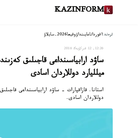
KAZINFORM
ترەند:
اقوردا
تاعايىنداۋ
وقيعا
2026-سايلاۋ
12:26, 12 قىركۇيەك 2016
ميلليارد دوللاردان اسادى
دوللاردان اسادى.