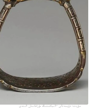
سۋرەت: دۇيسەنالى ءالىماقىننىڭ مۇراعاتىنان الىندى