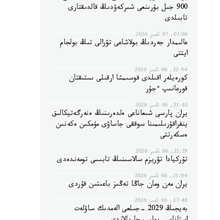
900 جىل بۇرىنعى شىركەۋدىڭ قالدىقتارى
تابىلدى
07:06, 07 تامىز 2026
عالىمدار جەردىڭ بولاشاعى تۋرالى تىڭ بولجام
ايتتى
22:44, 06 تامىز 2026
كورەيلەر اقىلدى قوسىمشا ارقىلى ىستىقتان
قورعانىپ ءجۇر
21:43, 06 تامىز 2026
يران پارسى شىعاناعى ەلدەرىنىڭ ەنەرگەتيكالىق
ينفراقۇرىلىمىنا سوققى جاساۋى مۇمكىن ەكەنىن
ەسكەرتتى
21:29, 06 تامىز 2026
تۇركيادا تۋريزم سالاسىنىڭ تابىسى تومەندەدى
21:04, 06 تامىز 2026
يران مەن ومان جاڭا تەڭىز باعىتىن قۇردى
17:46, 06 تامىز 2026
بەيجىڭ 2029 -جىلعى الەمدىك ساۋلەت