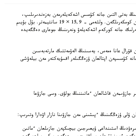
ىڭ بەتى التىن جانە كۇمىس اشەكەيلەرمەن بەزەندىرىلىپ،
تابان تىرەيتىن بولىگىنىڭ جيەگى نازىك ورنەكتەرمەن كومكەرىلگەن. ولشەمى - 15,9 × 19 سانتيمەتر. بۇل بۇيىم
گەرلىك جانە كوركەم اشەكەيلەۋ ونەرىنىڭ جوعارى دەڭگەيدە
ن قۇرال عانا ەمەس، يەسىنىڭ الەۋمەتتىك مارتەبەسىن
انە كۇمىسپەن اپتالعان ۇزەڭگىلەر اقسۇيەكتەر مەن بيلەۋشى
 جازۋىمەن قاشالعان ءماتىننىڭ بولۋى. وسى جازۋعا
ن ۇلى ۇزەڭگىنىڭ ءپىشىنى مەن جازۋىنا نازار اۋدارا وتىرىپ:
ىرەۋدىڭ استىنداعى ۇيعىرجىن بيچىكپەن جازىلعان ءماتىن