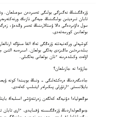
ۇزەڭگىنىڭ نەگىزگى بولىگى تەمىردەن سوعىلعان. ون
سول داۋىردەگى دالا ۇستالارىنىڭ تەمىر وڭدەۋ، زەر
بولعانىن كورسەتەدى.
كوشپەلى وركەنيەتتە ۇزەڭگى تەك اتقا مىنۋگە ارنالعا
بىلدىرەتىن ماڭىزدى بەلگى بولعان. اسىرەسە التىن ج
اۋلەت وكىلدەرىنە ءتان بولعانى بەلگىلى.
جازۋدا نە جازىلعان؟
جادىگەردىڭ ەرەكشەلىگى - ونىڭ بويىندا كونە ۇيعىر
بايلانىستى ءارتۇرلى پىكىرلەر ايتىلىپ كەلەدى.
موڭعوليادا دۇنيەگە كەلگەن زەرتتەۋشى اسىلبەك بايتا
«موڭعولداردىڭ ۇزەڭگىسىنە ۇقسايدى. ءارى تابان ت