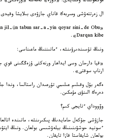
موڭعولشاعا ۇقسايدى. «دورە» نەمەسە «ۇزەڭگى» د
ال زەرتتەۋشى ومىربەك قاناي جازۋدى بىلايشا وقيدى:
Darqan kibe».
ونىڭ تۇسىندىرۋىنشە، ءماتىننىڭ ماعىناسى:
«قيا دارحان وسى ايداھار ورنەكتى ۇزەڭگىنى قوي ج
ارناپ سوقتى».
ەگەر بۇل وقىلىم عىلىمي تۇرعىدان راستالسا، وندا ج
دەرەك الىنۋى مۇمكىن.
وۆووداي ءتايجى كىم؟
ءسونيد حوشۋىنىنىڭ بيلەۋشىسى بولعان. ونىڭ ايتۋىن
بولعان شايقاستا قازا تاپقان.