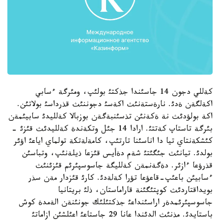
كةللي دجون 14 جاسئندا جذكتئ بولئپ، ومئرگة ءسابي
اكةلگةن ةدئ. نارةستةنئث اكةسئ دجوننئث قذرداسئ بولاتئن.
اكة بولؤدئث نة ةكةنئن تذسئنبةگةن بوزبالا كةلليدئ سابيئمةن
بئرگة تاستاپ كةتتئ. ارادا 14 جئل وتكةندة كةلليدئث قئزئ -
كئشكةنتاي تيا دا اناسئنا تارتئپ، كامةلةتكة تولماي اياعئ اؤئر
بولدئ. تيانئث جئگئتئ شةم دةأيس قئزعا ذيلةنئپ، وتباسئن
قذرؤعا ءازئر. دةگةنمةن كةلليگة جاسوسپئرئم قئزئنئث
ءسابيئن باعئپ-قاعؤعا تؤرا كةلةدئ. كارئ قئزدار مةن سذر
بويداقتاردئث كوپتئگئنة قاراماستان، ذلئ بريتانيا
جاسوسپئرئمدةر اراسئنداعئ جذكتئلئك جونئنةن الةمدة كوش
باستايدئ. مذنئث الدئندا عانا 29 جاستاعئ اعئلشئن ازاماتئ