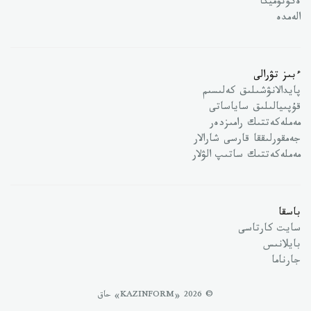
ەكونوميكا
الەمدە
ءبىز تۋرالى
پايدالانۋشىلىق كەلىسىم
قۇپىيالىلىق ساياساتى
مەملەكەتتىك رامىزدەر
جەمقورلىققا قارسى شارالار
مەملەكەتتىك ساتىپ الۋلار
باسقا
سايت كارتاسى
بايلانىس
جارناما
© 2026 «KAZINFORM» حاق