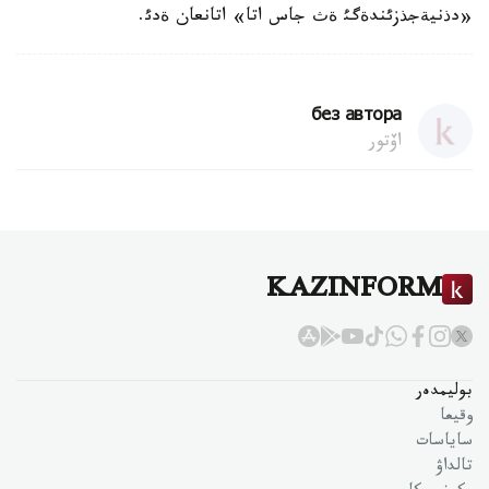
«دذنيةجذزئندةگئ ةث جاس اتا» اتانعان ةدئ.
без автора
اۆتور
KAZINFORM
بوليمدەر
وقيعا
ساياسات
تالداۋ