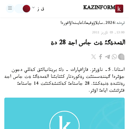
KAZINFORM
ق ز
ترەند:
2026-سايلاۋ
وقيعا
تاعايىنداۋ
اقوردا
13:00, 05 ناۋرىز 2011
الةمدةگئ ةث جاس اجة 28 دة
استانا. 5- ناؤرئز. قازاقپارات - ذلئ بريتانيالئق كةللي دجون
جؤئردا گيننةسستئث رةكوردتار كئتابئنا الةمدةگئ ةث جاس اجة
رةتئندة ةنبةكشئ. 28 جاستاعئ كةلئنشةكتئث 14 جاستاعئ
قئزئنئث اياعئ اؤئر.