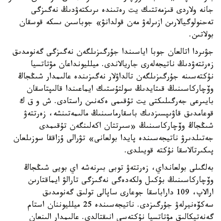
جانە ولاردى قىزمەتتىك يت رەتىندە ىرىكتەۋدىڭ نەگىزگى
تەحنولوگيالارىن ازىرلەۋ مەن قولدانۋ» جوباسىن ىسكە قوسقان
بولاتىن.
جۋىردا اتالعان جوبا اياسىندا جۇرگىزىلگەن نەگىزگى گەنومدىق
زەرتتەۋدىڭ ناتيجەلەرى جاريالاندى. ميلليونداعان مۋتاتسيا
نۇكتەسىنە جۇرگىزىلگەن تالداۋلار نەگىزىندە عالىمدار شىڭجاڭ
وۆچاركاسىنىڭ قىتايدىڭ سولتۇستىك ايماعىندا قالىپتاسقان
بايىرعى جەرگىلىكتى يت تۇقىمى ەكەنىن راستادى. ش و ق ك
قوعامدىق قاۋىپسىزدىك باسقارماسىنىڭ مالىمەتىنشە، زەرتتەۋ
شىڭجاڭ وۆچاركاسىنىڭ «سىرتتان اكەلىنگەن تۇقىمدى
جەتىلدىرۋ ناتيجەسىندە پايدا بولعانى» تۋرالى ۇزاققا سوزىلعان
پىكىرتالاسقا نۇكتە قويىلدى.
بەلگىلى بولعانداي، زەرتتەۋ توبى بىرنەشە اي بويى شىڭجاڭ
وۆچاركاسىنىڭ بۇكىل ولكەدەگى نەگىزگى تارالۋ ايماقتارىن
ارالاپ، 109 داراباسقا جوعارى ساپالى تولىق گەنومدىق
سەكۆەنيرلەۋ جۇرگىزدى. ناتيجەسىندە 25 ميلليوننان استام
گەنەتيكالىق مۋتاتسيا نۇكتەسى انىقتالدى. عالىمدار الىنعان