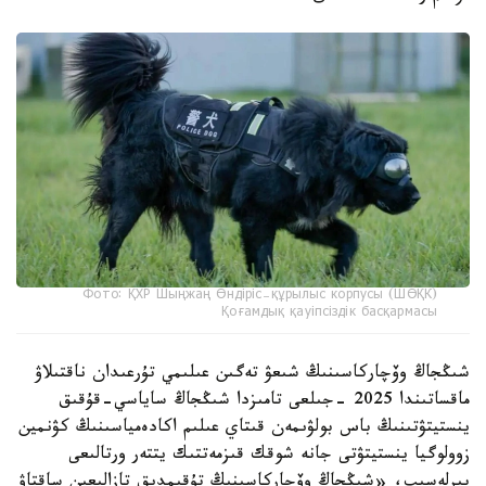
Фото: ҚХР Шыңжаң Өндіріс-құрылыс корпусы (ШӨҚК)
Қоғамдық қауіпсіздік басқармасы
شىڭجاڭ وۆچاركاسىنىڭ شىعۋ تەگىن عىلىمي تۇرعىدان ناقتىلاۋ
ماقساتىندا 2025 -جىلعى تامىزدا شىڭجاڭ ساياسي-قۇقىق
ينستيتۋتىنىڭ باس بولۋىمەن قىتاي عىلىم اكادەمياسىنىڭ كۋنمين
زوولوگيا ينستيتۋتى جانە شوقك قىزمەتتىك يتتەر ورتالىعى
بىرلەسىپ، «شىڭجاڭ وۆچاركاسىنىڭ تۇقىمدىق تازالىعىن ساقتاۋ