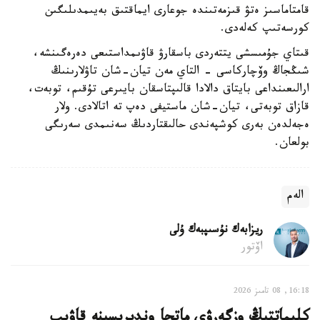
قامتاماسىز ەتۋ قىزمەتىندە جوعارى ايماقتىق بەيىمدىلىگىن
كورسەتىپ كەلەدى.
قىتاي جۇمىسشى يتتەردى باسقارۋ قاۋىمداستىعى دەرەگىنشە،
شىڭجاڭ وۆچاركاسى - التاي مەن تيان-شان تاۋلارىنىڭ
ارالىعىنداعى بايتاق دالادا قالىپتاسقان بايىرعى تۇقىم، توبەت،
قازاق توبەتى، تيان-شان ماستيفى دەپ تە اتالادى. ولار
ەجەلدەن بەرى كوشپەندى حالىقتاردىڭ سەنىمدى سەرىگى
بولعان.
الەم
ريزابەك نۇسىپبەك ۇلى
اۆتور
16:18, 08 تامىز 2026
كليماتتىڭ وزگەرۋى ماتچا وندىرىسىنە قاۋىپ