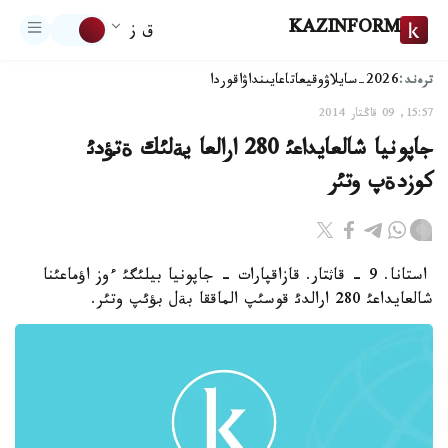
KAZINFORM
ق ز
ترەند:
2026-سايلاۋ
وقيعا
تاعايىنداۋ
اقوردا
15:57, 09 قاڭتار 2014
جاپونيا شالعايداعئ 280 ارالعا يةلئك ةتؤدئ
كوزدةپ وتئر
استانا. 9 - قاثتار. قازاقپارات - جاپونيا بيلئگئ ءوز اؤماعئنا
شالعايداعئ 280 ارالدئ قوسئپ الماققا بةل بؤئپ وتئر.