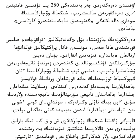
اۋقىمدى دەرەكتەردى جەر بەتىندەگى 260 يت تۇقىمىن قامتيتىن
ءىرى دەرەكقورمەن سالىستىرىپ، شىڭجاڭ وۆچاركاسىنىڭ
جوعارى دالدىكتەگى «گەنومدىق سايكەستەندىرۋ كارتاسىن»
جاسادى.
دەرەككوزدىڭ جازۋىنشا، بۇل «گەنەتيكالىق ءتولقۇجات» عىلىمي
قورىتىندى عانا ەمەس، سونىمەن قاتار پراكتيكالىق قولدانۋعا
ارنالعان «باعدار» قىزمەتىن اتقارادى. بۇعان دەيىن
جۇرگىزىلگەن فۋنكتسيونالدىق گەندەردى زەرتتەۋ ناتيجەلەرىمەن
ۇشتاستىرا وتىرىپ، عىلىمي توپ شىڭجاڭ وۆچاركاسىنا ءتان
گيپوكسياعا توزىمدىلىك جانە قورشاعان ورتانىڭ قولايسىز
جاعدايلارىنا بەيىمدەلۋ گەندەرىن انىقتادى. وسىلايشا مىڭداعان
جىلدارعا جالعاسقان تابيعي سۇرىپتالۋدىڭ ناتيجەسىندە ولاردىڭ
سۋىق ءارى بيىك تاۋلى وڭىرلەرگە، سونداي-اق گوبي ءشولى
مەن شولەيتتى ايماقتارعا ابدەن بەيىمدەلگەنى بەلگىلى بولدى.
قازىرگى ۋاقىتتا شىڭجاڭ وۆچاركالارى ش و ق ك- نىڭ بارلىق
بولىمدەرى مەن قالالارىندا شتاتتىق قىزمەتتىك يت رەتىندە
قولدانىلادى. ولار شەكارالىق باقىلاۋ مەن قوعامدىق ءتارتىپتى