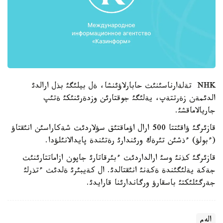
NHK تةلةارناسئنئث حابارلاؤئنشا، ةل بيلئگئ بذل ارالدئ
الدئمةن زةرتتةپ، يةلئگئ جوقتارئن وزدةرئنئكئ ةتئپ
جاريالاماقشئ.
قازئرگئ ؤاقئتتا 500 ارال اؤماقتئق سؤلاردئث شةكاراسئن انئقتاؤ
(ءبولؤ) ءذشئن تئرةك ورئندارئ رةتئندة پايدالانئلؤدا.
قازئرگئ كذنئ وسئ ارالداردئث ءبئرقاتارئ جاپون ازاماتتارئنئث
جةكة يةلئگئندة ةكةنئ انئقتالدئ. ال كةيبئرئ ةلدئث ءتذرلئ
جةرگئلئكتئ باسقارؤ ورگاندارئنا قارايدئ.
الەم