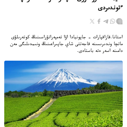
ءتوندىردى
استانا.قازاقپارات - جاپونيادا اۋا تەمپەراتۋراسىنىڭ كوتەرىلۋى
ماتچا وندىرىسىنە قاجەتتى شاي جاپىراعىنىڭ ونىمدىلىگى مەن
دامىنە اسەر ەتە باستادى.