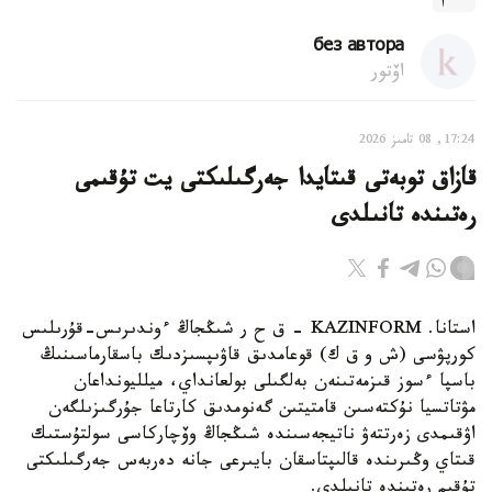
без автора
اۆتور
17:24, 08 تامىز 2026
قازاق توبەتى قىتايدا جەرگىلىكتى يت تۇقىمى
رەتىندە تانىلدى
استانا. KAZINFORM – ق ح ر شىڭجاڭ ءوندىرىس-قۇرىلىس
كورپۋسى (ش و ق ك) قوعامدىق قاۋىپسىزدىك باسقارماسىنىڭ
باسپا ءسوز قىزمەتىنەن بەلگىلى بولعانداي، ميلليونداعان
مۋتاتسيا نۇكتەسىن قامتيتىن گەنومدىق كارتاعا جۇرگىزىلگەن
اۋقىمدى زەرتتەۋ ناتيجەسىندە شىڭجاڭ وۆچاركاسى سولتۇستىك
قىتاي وڭىرىندە قالىپتاسقان بايىرعى جانە دەربەس جەرگىلىكتى
تۇقىم رەتىندە تانىلدى.