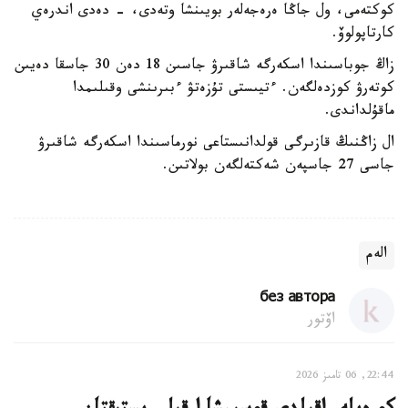
كوكتەمى، ول جاڭا ەرەجەلەر بويىنشا وتەدى، - دەدى اندرەي
كارتاپولوۆ.
زاڭ جوباسىندا اسكەرگە شاقىرۋ جاسىن 18 دەن 30 جاسقا دەيىن
كوتەرۋ كوزدەلگەن. ءتيىستى تۇزەتۋ ءبىرىنشى وقىلىمدا
ماقۇلداندى.
ال زاڭنىڭ قازىرگى قولدانىستاعى نورماسىندا اسكەرگە شاقىرۋ
جاسى 27 جاسپەن شەكتەلگەن بولاتىن.
الەم
без автора
اۆتور
22:44, 06 تامىز 2026