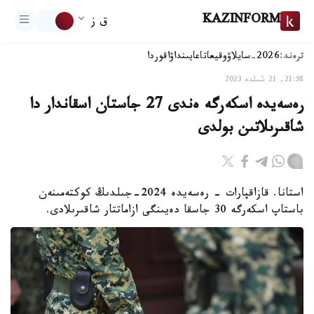
KAZINFORM
ق ز
ترەند:
2026-سايلاۋ
وقيعا
تاعايىنداۋ
اقوردا
21:58, 21 شىلدە 2023
رەسەيدە اسكەرگە ەندى 27 جاستان اسقاندار دا
شاقىرىلاتىن بولدى
استانا. قازاقپارات - رەسەيدە 2024-جىلدىڭ كوكتەمىنەن
باستاپ اسكەرگە 30 جاسقا دەيىنگى ازاماتتار شاقىرىلادى.