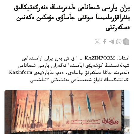
يران پارسى شىعاناعى ەلدەرىنىڭ ەنەرگەتيكالىق
ينفراقۇرىلىمىنا سوققى جاساۋى مۇمكىن ەكەنىن
ەسكەرتتى
استانا. KAZINFORM - ا ق ش پەن يران اراسىنداعى
شيەلەنىستىڭ كۇشەيۋى اياسىندا تەگەران پارسى شىعاناعى
ەلدەرىنە جاڭا ەسكەرتۋ جاسادى، دەپ حابارلايدى Kazinform
اگەنتتىگىنىڭ تاياۋ شىعىستاعى مەنشىكتى ءتىلشىسى.