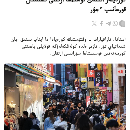
كورەيلەر اقىلدى قوسىمشا ارقىلى ىستىقتان
قورعانىپ ءجۇر
استانا. قازاقپارات - وڭتۇستىك كورەيادا دا اپتاپ ىستىق جان
شىداتپاي تۇر. قازىر ەلدە كولەڭكەلەۋگە قولايلى باعىتتى
كورسەتەتىن قوسىمشاعا سۇرانىس ارتقان.