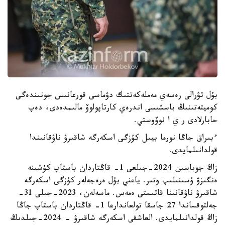
بۇل تۋرالى رەسەي مەملەكەتتىك دۋماسى قورعانىس جونىندەگى
كوميتەتىنىڭ باسشىسى اندرەي كارتاپولوۆ مالىمدەدى، دەپ
حابارلادى ر ي ا نوۆوستي.
ءبىراق جاڭا نورما بيىل كۇزگى اسكەرگە شاقىرۋ ناۋقانىندا
قولدانىلمايدى.
زاڭ جوباسىن 2024-جىلعى 1- قاڭتاردان باستاپ كۇشىنە
ەنگىزۋ ۇسىنىلىپ وتىر. ياعني بۇل ەرەجەلەر كۇزگى اسكەرگە
شاقىرۋ ناۋقانىنا قاتىستى ەمەس. ماسەلەن، 2023-جىلى 31-
جەلتوقساندا 27 جاسقا تولعاندارعا 1- قاڭتاردان باستاپ جاڭا
زاڭ قولدانىلمايدى. العاشقى اسكەرگە شاقىرۋ - 2024-جىلدىڭ