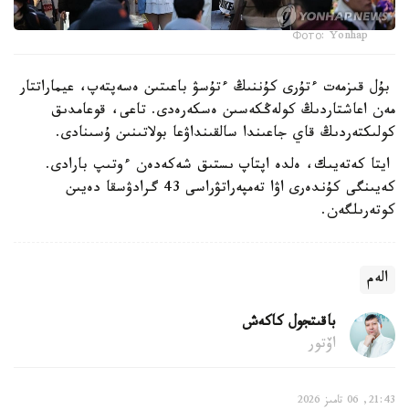
Фото: Yonhap
بۇل قىزمەت ءتۇرى كۇننىڭ ءتۇسۋ باعىتىن ەسەپتەپ، عيماراتتار
مەن اعاشتاردىڭ كولەڭكەسىن ەسكەرەدى. تاعى، قوعامدىق
كولىكتەردىڭ قاي جاعىندا سالقىنداۋعا بولاتىنىن ۇسىنادى.
ايتا كەتەيىك، ەلدە اپتاپ ىستىق شەكەدەن ءوتىپ بارادى.
كەيىنگى كۇندەرى اۋا تەمپەراتۋراسى 43 گرادۋسقا دەيىن
كوتەرىلگەن.
الەم
باقىتجول كاكەش
اۆتور
21:43, 06 تامىز 2026