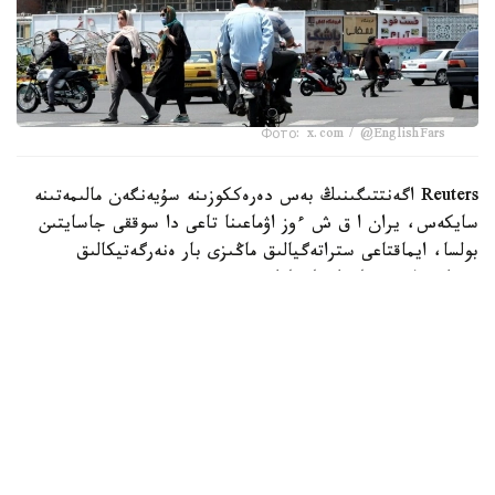
Фото: x.com / @EnglishFars
Reuters اگەنتتىگىنىڭ بەس دەرەككوزىنە سۇيەنگەن مالىمەتىنە
سايكەس، يران ا ق ش ءوز اۋماعىنا تاعى دا سوققى جاسايتىن
بولسا، ايماقتاعى ستراتەگيالىق ماڭىزى بار ەنەرگەتيكالىق
ينفراقۇرىلىم نىساندارىنا جاۋاپ رەتىندە سوققى بەرەتىنىن
مالىمدەگەن.
اگەنتتىك مالىمەتىنشە، بۇل ەسكەرتۋ ا ق ش پرەزيدەنتى دونالد
ترامپتىڭ 28 -شىلدەدە يراننىڭ ەنەرگەتيكالىق ينفراقۇرىلىمىنا
سوققى بەرۋ مۇمكىندىگىن جوققا شىعارماعان مالىمدەمەسىنەن
كەيىن جۇرگىزىلگەن ديپلوماتيالىق بايلانىستار بارىسىندا
جەتكىزىلگەن.