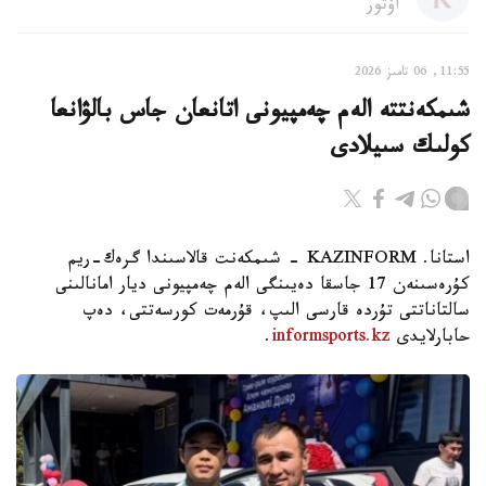
اۆتور
11:55, 06 تامىز 2026
شىمكەنتتە الەم چەمپيونى اتانعان جاس بالۋانعا
كولىك سىيلادى
استانا. KAZINFORM - شىمكەنت قالاسىندا گرەك-ريم
كۇرەسىنەن 17 جاسقا دەيىنگى الەم چەمپيونى ديار امانالىنى
سالتاناتتى تۇردە قارسى الىپ، قۇرمەت كورسەتتى، دەپ
حابارلايدى
informsports.kz
.