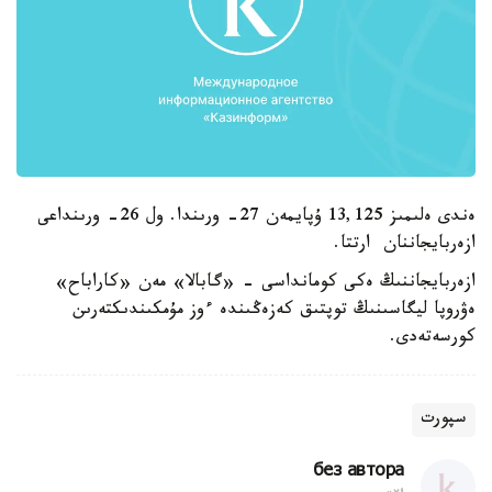
ەندى ەلىمىز 13,125 ۇپايمەن 27- ورىندا. ول 26- ورىنداعى
ازەربايجاننان ارتتا.
ازەربايجاننىڭ ەكى كومانداسى - «گابالا» مەن «كاراباح»
ەۋروپا ليگاسىنىڭ توپتىق كەزەڭىندە ءوز مۇمكىندىكتەرىن
كورسەتەدى.
سپورت
без автора