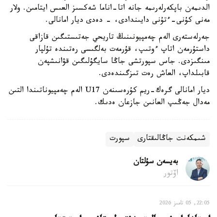
الدىمەن باپكەرلەرىمە جانە اتا-اناما شەكسىز العىس ايتامىن. ولار
مەنى كۇنى-ءتۇنى دايىندادى، - دەدى ديار امانالى.
جەرلەستەرى الەم چەمپيونىنىڭ تاريحي جەتىستىگىن قازاقى
داستۇرمەن اتاپ ءوتىپ، قۇرمەت بەلگىسى رەتىندە تۇلپار
مىنگىزدى. جاس سپورتشى جاڭا سايگۇلىگىن قۋانىشپەن
قابىلداپ، العاش رەت تىزگىندەدى.
ديار امانالى گرەك-ريم كۇرەسىنەن U17 الەم چەمپيوناتىندا التىن
مەدال جەڭىپ العانىن جازعان ەدىك.
شىمكەنت جاڭالىقتارى
سپورت
بەيسەن سۇلتان
اۆتور
22:05, 05 تامىز 2026