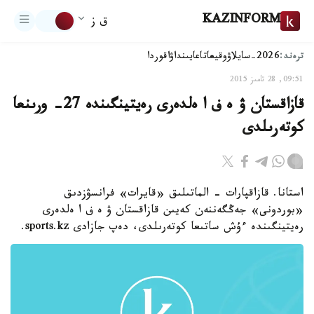
KAZINFORM
ق ز
ترەند:
2026-سايلاۋ
وقيعا
تاعايىنداۋ
اقوردا
09:51, 28 تامىز 2015
قازاقستان ۋ ە ف ا ەلدەرى رەيتينگىندە 27- ورىنعا
كوتەرىلدى
استانا. قازاقپارات - الماتىلىق «قايرات» فرانسۋزدىق
«بوردونى» جەڭگەننەن كەيىن قازاقستان ۋ ە ف ا ەلدەرى
رەيتينگىندە ءۇش ساتىعا كوتەرىلدى، دەپ جازادى sports.kz.