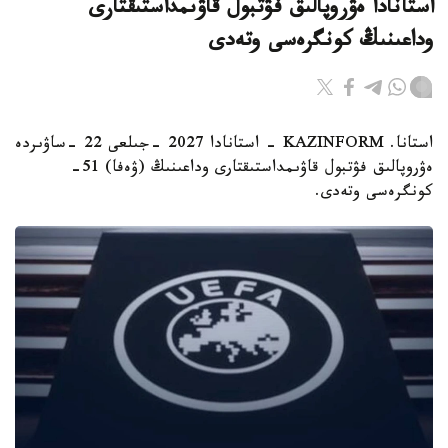
استانادا ەۋروپالىق فۋتبول قاۋىمداستىقتارى
وداعىنىڭ كونگرەسى وتەدى
استانا. KAZINFORM - استانادا 2027 -جىلعى 22 -ساۋىردە
ەۋروپالىق فۋتبول قاۋىمداستىقتارى وداعىنىڭ (ۋەفا) 51-
كونگرەسى وتەدى.