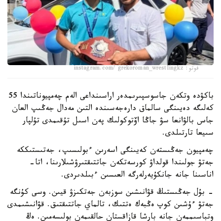
فوتو: instagram.com/ grekoroman_wrestlingkz
باكۋدە وتكەن جاسوسپىرىمدەر اراسىنداعى الەم چەمپيوناتىندا 55
كەلىگە دەيىنگى سالماق دارەجەسىندە التىن مەدال جەڭىپ العان
جاس بالۋانعا سۋ جاڭا اۆتوكولىك پەن اسىل تۇقىمدى تۇلپار
سىيعا تارتىلدى.
چەمپيون جەڭىستەن كەيىنگى اسەرىن ءبولىسىپ، جەتىستىككە
جەتۋ جولىندا قولداۋ كورسەتكەن جاتتىقتىرۋشىلارىنا، اتا-
اناسىنا جانە جانكۇيەرلەرگە العىسىن ءبىلدىردى.
- بۇل جەڭىستىڭ قۋانىشىن سوزبەن جەتكىزۋ قيىن. وسى كۇنگە
جەتۋ ءۇشىن كوپ ەڭبەك ەتتىك، تالماي جاتتىقتىق. قۋانىشىمدى
وتباسىممەن جانە بارشا قازاقستان حالقىمەن بولىسەمىن. ەڭ