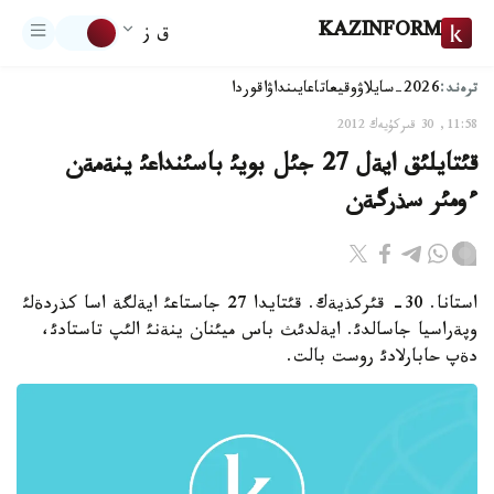
KAZINFORM
ق ز
ترەند:
2026-سايلاۋ
وقيعا
تاعايىنداۋ
اقوردا
11:58, 30 قىركۇيەك 2012
قئتايلئق ايةل 27 جئل بويئ باسئنداعئ ينةمةن
ءومئر سذرگةن
استانا. 30- قئركذيةك. قئتايدا 27 جاستاعئ ايةلگة اسا كذردةلئ
وپةراسيا جاسالدئ. ايةلدئث باس ميئنان ينةنئ الئپ تاستادئ،
دةپ حابارلادئ روست بالت.