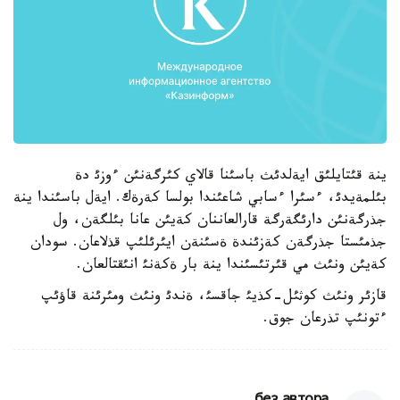
ينة قئتايلئق ايةلدئث باسئنا قالاي كئرگةنئن ءوزئ دة
بئلمةيدئ، ءسئرا ءسابي شاعئندا بولسا كةرةك. ايةل باسئندا ينة
جذرگةنئن دارئگةرگة قارالعاننان كةيئن عانا بئلگةن، ول
جذمئستا جذرگةن كةزئندة ةسئنةن ايئرئلئپ قذلاعان. سودان
كةيئن ونئث مي قئرتئسئندا ينة بار ةكةنئ انئقتالعان.
قازئر ونئث كوثئل-كذيئ جاقسئ، ةندئ ونئث ومئرئنة قاؤئپ
ءتونئپ تذرعان جوق.