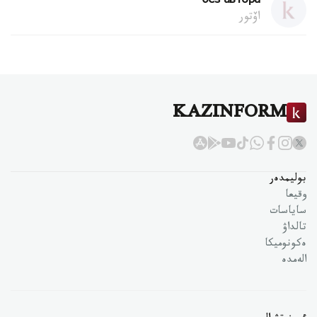
без автора
اۆتور
KAZINFORM
بوليمدەر
وقيعا
ساياسات
تالداۋ
ەكونوميكا
الەمدە