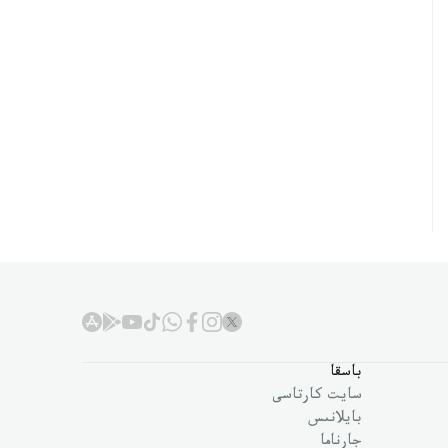
باسقا
سايت كارتاسى
بايلانىس
جارناما