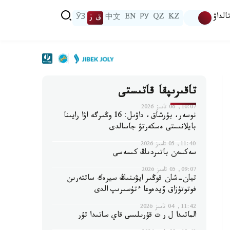
الداۋ
KZ
QZ
РУ
EN
中文
ق ز
ЎЗ
تاقىرىپقا قاتىستى
10:07, 06 تامىز 2026
نوسەر، بۇرشاق، داۋىل: 16 وڭىرگە اۋا رايىنا
بايلانىستى ەسكەرتۋ جاسالدى
11:40, 05 تامىز 2026
سەكسەن باتىردىڭ كىسەسى
09:07, 05 تامىز 2026
تيان-شان قوڭىر ايۋىنىڭ سيرەك ساتتەرىن
فوتوتۇزاق ۆيدەوعا ءتۇسىرىپ الدى
11:42, 04 تامىز 2026
الماتىدا ل ر ت قۇرىلىسى قاي ساتىدا تۇر