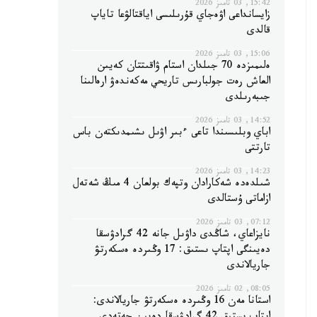
15:42, 03 تامىز 2026
زايسانداعى اۋەجاي قۇرىلىسى اياقتالۋعا تاياپ
قالدى
15:06, 03 تامىز 2026
ەلىمىزدە 70 جىلدان استام ۋاقىتتان كەيىن
العاش رەت جولبارىس تاريحي مەكەندەۋ ارەالىنا
جىبەرىلدى
14:52, 03 تامىز 2026
اباي وبلىسىندا تاعى ءبىر اۋىل ىشىمدىكتەن باس
تارتتى
14:23, 03 تامىز 2026
شىلدەدە شەكارادان وتپەك بولعان 4 مىڭ شەتەل
ازاماتى ۇستالدى
07:12, 03 تامىز 2026
نايزاعاي، شاڭدى داۋىل جانە 42 گرادۋسقا
دەيىنگى اپتاپ ىستىق: 17 وڭىردە ەسكەرتۋ
جاريالاندى
08:05, 02 تامىز 2026
استانا مەن 16 وڭىردە ەسكەرتۋ جاريالاندى: