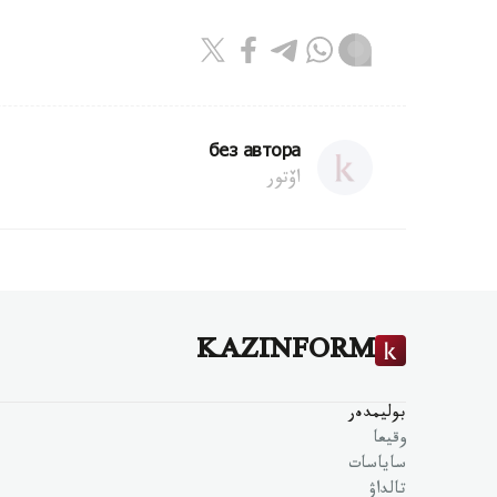
без автора
اۆتور
KAZINFORM
بوليمدەر
وقيعا
ساياسات
تالداۋ