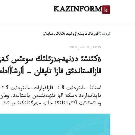
KAZINFORM
ترەند:
اقوردا
تاعايىنداۋ
وقيعا
2026-سايلاۋ
18:19, 08 مامىر 2010
قازاقستاندئق قازا تاپقان - أارشاأاد
استان
تاپقانداردئ ةسكة الؤ قئزمةتئمةن باستالدئ. وعا
وبلئسئنئث اكئمشئلئگئ جانة جةرگئلئكتئ بيلئك و