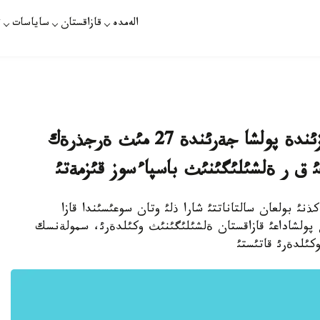
الەمدە
قازاقستان
ساياسات
ت
ةكئنشئ دذنيةجذزئلئك سوعئس كةزئندة پولشا جةرئندة 27 مئث ةرجذرةك
اعئ ق ر ةلشئلئگئنئث باسپاءسوز قئزمةتئ
ا. مامئردئث 8 ئ. قازاقپارات. مامئردئث 5 ئ كذنئ بولعان سالتاناتتئ شارا ذلئ وتان سوعئسئندا قازا
ن پولشاداعئ قازاقستان ةلشئلئگئنئث وكئلدةرئ، سمولةنسك
كئلدةرئ قاتئستئ