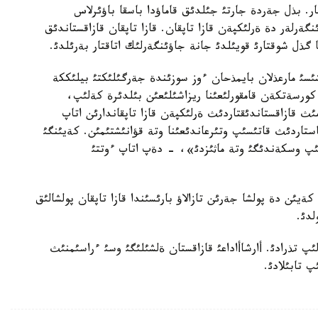
ار. بذل جةردة جارتئ جئلدئق قاماؤدا باسقا باؤئرلاس
ةرلةر دة ةرلئكپةن قازا تاپقان. قازا تاپقان قازاقستاندئق
 گذل شوقتارئ قويئلدئ جانة جاؤئنگةرلئك اتاقتار بةرئلدئ.
ئسئ مارعذلان بايمذحان ءوز سوزئندة جةرگئلئكتئ بيلئككة
ورسةتكةن قامقورلئعئنا ريزاشئلئعئن بئلدئرة كةلئپ،
نشئ دذنيةجذزئلئك سوعئستا پولشا جةرئندة 27 مئث قازاقستاندئقتاردئث ةرلئكپةن قازا تاپقاندارئن اتاپ
استاردئث قاتئسئپ وتئرعاندئعئنا وتة قؤانئشتئمئن. كةيئنگئ
لئپ وسكةندئگئ وتة ماثئزدئ»، - دةپ اتاپ ءوتتئ
يئن دة پولشا جةرئن تازالاؤ بارئسئندا قازا تاپقان پولشالئق
لدئ.
ئپ تذرادئ. أارشاأاداعئ قازاقستان ةلشئلئگئ وسئ ءراسئمنئث
پ تابئلادئ.