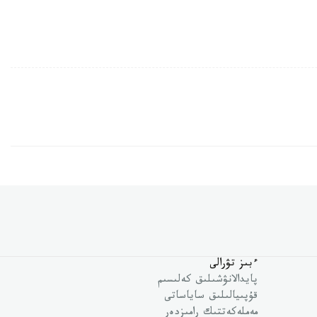
ءبىز تۋرالى
پايدالانۋشىلىق كەلىسىم
قۇپىيالىلىق ساياساتى
مەملەكەتتىك رامىزدەر