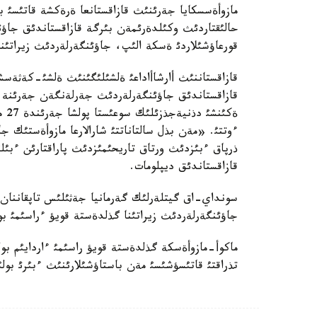
مازوأةسسكايا جةرئنئث قازاقستانعا ةرةكشة قاتئسئ ب
حالئقتاردئث وكئلدةرئمةن بئرگة قازاقستاندئق جاؤئنگ
قورعاؤشئلاردئ ةسكة الئپ، جاؤئنگةرلةردئث زيراتئنا
قازاقستاننئث أارشاأاداعئ ةلشئلئگئنئث ةلشئ-كةثةسش
قازاقستاندئق جاؤئنگةرلةردئث جةرلةنگةن جةرئنة ك
ةكئ
ءوتتئ. «مةن بذل سالتاناتتئ شارالارعا مازوأةستئك ج
ذرپاق ءبئزدئث ورتاق تاريحئمئزدئث پاراقتارئن ءبئ
قازاقستاندئق ديپلومات.
سونداي-اق گيتلةرلئك گةرمانيا جةثئلئس تاپقاننان كة
جاؤئنگةرلةردئث زيراتئنا گذلدةستة قويؤ ءراسئمئ بو
ماكوأ-مازوأةسكة گذلدةستة قويؤ راسئمئ ءاردايئم بول
تذراقتئ قاتئسؤشئسئ مةن باستاؤشئلارئنئث ءبئرئ بولئ