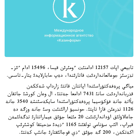
تابيعي اپات 12157 ادامنئث ءومئرئن قيسا، 15496 ادام ءئز-
تذزسئز جوعالعانداردئث قاتارئندا، دةپ حابارلايدئ يتار-تاسس.
مياگي پرةفةكتؤراسئندا اپاتتان قاتتئ زارداپ شةككةن
قذربانداردئث سانئ 7431 ادامعا جةتتئ، ال وعان كورشئ جاتقان
يأاتة جانة فؤكؤسيما پرةفةكتؤراسئندا سايكةسئنشة 3540 جانة
1126 تذرعئن قازا تاپتئ. حونسيؤ ارالئنئث وسئ جانة وزگة دة
جاعالاؤلئق اؤداندارئنئث 20 مئثعا جؤئق عيماراتتارئ تذگةلئمةن
قيراپ، الئپ سؤنامي تولقئنئ 1165 ءذيدئ مذحيتقا كوشئرئپ
اكةتكةن، 200 گة جؤئق ءذي قوجالئقتارئ جانئپ كةتتئ.