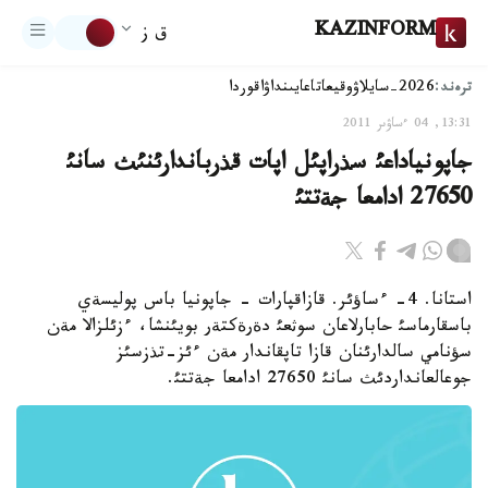
KAZINFORM
ق ز
ترەند:
2026-سايلاۋ
وقيعا
تاعايىنداۋ
اقوردا
13:31, 04 ءساۋىر 2011
جاپونياداعئ سذراپئل اپات قذرباندارئنئث سانئ
27650 ادامعا جةتتئ
استانا. 4- ءساؤئر. قازاقپارات - جاپونيا باس پوليسةي
باسقارماسئ حابارلاعان سوثعئ دةرةكتةر بويئنشا، ءزئلزالا مةن
سؤنامي سالدارئنان قازا تاپقاندار مةن ءئز-تذزسئز
جوعالعانداردئث سانئ 27650 ادامعا جةتتئ.