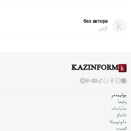
без автора
اۆتور
KAZINFORM
بوليمدەر
وقيعا
ساياسات
تالداۋ
ەكونوميكا
الەمدە