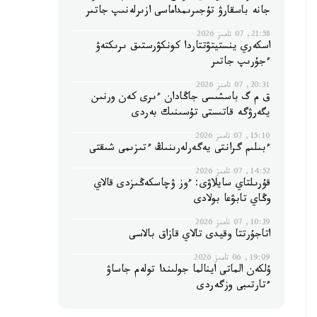
جانە باسقارۋ تۇجىرىمداماسى ازىرلەنىپ جاتىر
21:58, 07 تامىز 2026
اسكەري ينستيتۋتتاردا كونكۋرستىق ىرىكتەۋ
ءجۇرىپ جاتىر
20:31, 07 تامىز 2026
ق م گ باسشىسى جاڭادان ءىرى كەن ورنىن
يگەرۋگە قاتىستى تۇسىنىك بەردى
15:10, 07 تامىز 2026
ءبىلىم گرانتى يەگەرلەرىنىڭ ءتىزىمى شىقتى
14:52, 07 تامىز 2026
قۇرىلتاي سايلاۋى: ءوز ۋچاسكەڭىزدى قالاي
وڭاي تابۋعا بولادى
10:39, 07 تامىز 2026
اتاجۇرتتا وقيدى تالاي قازاق بالاسى
19:09, 06 تامىز 2026
ۇلكەن الماتى اينالما جولىندا تولەم جاساۋ
ءتارتىبى وزگەردى