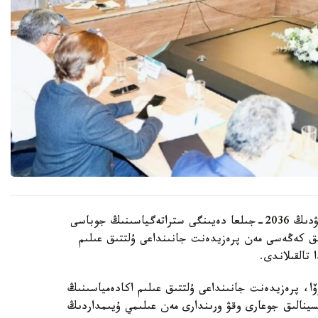
قازاقستان رەسپۋبليكاسىندا بيوتەحنولوگيالاردى دامىتۋدىڭ 2036-جىلعا دەيىنگى ستراتەگياسىنىڭ جوباسى
ىق كەڭەسى مەن پرەزيدەنت جانىنداعى ۇلتتىق عىلىم
تالقىلاندى.
وۆا، پرەزيدەنت جانىنداعى ۇلتتىق عىلىم اكادەمياسىنىڭ
تسينالىق جوعارى وقۋ ورىندارى مەن عىلىمي ۇيىمداردىڭ