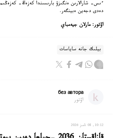
ءىس- شارالارىن ەنگىزۋ بارىسىندا كەزەڭ- كەزەڭىمەن
دەدى دجەين ەبينگەر.
اۆتور: مارلان جيەمباي
بيلىك جانە ساياسات
без автора
اۆتور
10:12, 08 تامىز 2026