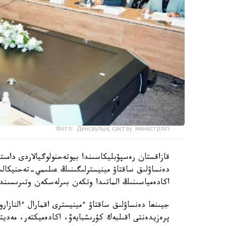
Фото: Денсаулық сақтау министрлігі
دەنساۋلىق ساقتاۋ مينيسترلىگىنىڭ عىلىمي-تەحنيكال
اكادەمياسىنىڭ الماتىدا وتكەن بىرلەسكەن وتىرىسىندا 
جيىنعا دەنساۋلىق ساقتاۋ ءمينيسترى اقمارال ءالنازار
پرەزيدەنتى اقىلبەك كۇرىشبايەۆ، اكادەميكتەر، مەدي