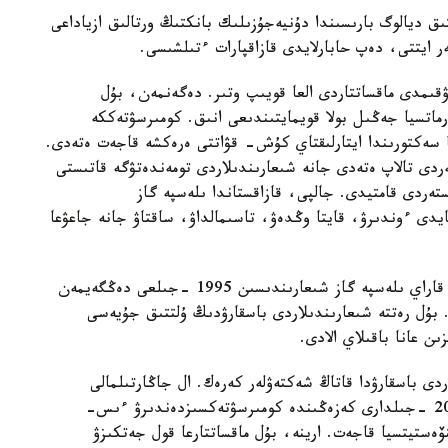
ق ديالوگ بارىسىندا دۇنيەجۇزىلىك بانكتىڭ ورتالىق ازياداعى
 ايتتى، دەپ حابارلايدى قازاقپارات ءتىلشىسى.
ۋقىمدى ماقساتتاردى العا قويىپ وتىر. دەگەنمەن، بۇل
رماتسيا جەڭىل بولا قويمايتىندىعى انىق. كومىرسۋتەككە
ا سەكتورىندا ايتارلىقتاي كۇش- قۋاتتى ەرەكشە قاجەت ەتەدى.
تەردى تالاپ ەتەدى جانە شىعارىندىلاردى تومەندەتۋگە قاتىستى
تەردى قامتيدى. جالپى، قازاقستاندا ىلەسپە گاز
نار- جاعارمايدى ءوندىرۋ، قايتا وڭدەۋ، تاسىمالداۋ، ساقتاۋ جانە جاعۋعا
ساراپشىنىڭ اتاپ وتۋىنشە، قازاقستان 2030 -جىلعا قاراي ىلەسپە گاز شىعارىندىسىن 1995 -جىلعى دەڭگەيمەن
ارلاپ وتىر. بۇل رەتتە شىعارىندىلاردى باسقارۋدىڭ ۇلتتىق جۇيەسى
دى باسقارۋدا قاتاڭ شەكتەۋلەر كەرەك. ال جاڭارتىلمالى
ەنەرگيا كوزدەرى سالاسىندا جاڭا ادىستەر 2021-2030 -جىلدارى كەزەڭىندە كومىرسۋتەكسىزدەندىرۋ ءىس-
مامەن 273 ميلليارد دوللار ينۆەستيتسيا قاجەت. ارينە، بۇل ماقساتتارعا قول جەتكىزۋ