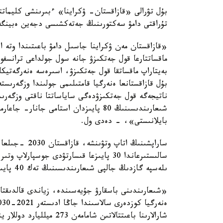
بۇل تۋرالى «قازاقستان- ۋكراينا» ءبىرىنشى كليماتتى
تۇراقتى دامۋ سەكتورىنىڭ جەتەكشىسى دجەين ەبينگەر
«قازاقستان مەن ۋكراينا جاسىل دامۋ باعىتىندا وتە ا
ماقساتتارعا قول جەتكىزۋ جانە سول جولداعى ترانسفو
بەيتاراپ ماقساتقا قول جەتكىزۋ، اسىرەسە ەنەرگەتيك
بۇل قازاقستانعا ەنەرگيا قامتىلىمى جولىندا وزگەرىس
ناتيجەگە قول جەتكىزۋدەگى ساياساتتا ناقتى وزگەرىس
شىعارىندىسىنىڭ 80 پايىزدان استامى جا
بايلانىستى»، - دەدى ول.
سالىستىرعاندا 30 پايىزعا قىسارتۋدى جوسپ
ىلەسپە گازدىڭ جالپى شىعارىندىسىنىڭ تەك 40 پايىزىن عانا باقىلاي الادى.
«شىعارىندىنى باسقارۋ جۇيەسىندە، زياندى قالدىقتار
شارالارىنا باعىتتالاتىن شا