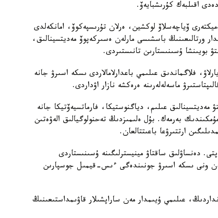
ەدى اقىلبەك كۇرىشبايەۆ.
ەميكتەرى ۆياچەسلاۆ لوكشين، ەرلان تۇرىسپەكوۆ، امانكەلدى
مدار ورتالىعىنىڭ باسشىسى مارلەن ەسىركەپوۆ مەديتسينالىق،
تۋ بويىنشا ۇسىنىستارىن تانىستىردى.
يارلاۋ، فلاگماندىق عىلىمي باعدارلامالاردى ىسكە اسىرۋ جانە
ىپتاستىرۋ ماسەلەلەرىنە ەرەكشە نازار اۋداردى.
تۋ مەديتسينالىق عىلىم، دياگنوستيكا، فارماتسيەۆتيكا جانە
 مۇمكىندىك بەرمەك. بۇل ەلىمىزدىڭ تەحنولوگيالىق الەۋەتىن
لىگىن ارتتىرۋعا باعىتتالعان.
تى. دەنساۋلىق ساقتاۋ مينيسترلىگىنە ۇسىنىستاردى
 مەن ونى ىسكە اسىرۋ جونىندەگى ءىس-قيمىل جوسپارىن
داردىڭ، عىلىمي ۇيىمدار مەن ساراپشىلار قاۋىمداستىعىنىڭ