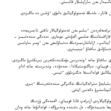
ىمدار مەن ساراپشىلار قاتىستى.
ممەن قاتار، ەلدىڭ تەحنولوگيالىق دامۋى ءۇشىن دە ماڭىزدى
لەمەلەردەن ءبىلىم مەن تەحنولوگيالار ناقتى تاجىريبەدە
 قازاقستاننىڭ عىلىمي الەۋەتى جوعارى. ەندىگى مىندەتىمىز -
ا اينالىپ، ازاماتتارىمىزدىڭ دەنساۋلىعى مەن ءومىر ساپاسىن
ساۋلىق ساقتاۋ ءمينيسترى.
ىق ساقتاۋ جانە ءوندىرىس مۇمكىندىكتەرىن بىرىكتىرۋ ماڭىزدى.
ىپ قويماي، دياگنوستيكادا، ەمدەۋدە، وندىرىستە جانە ادام
تيكالىق قولدانىسقا ەنگىزىلۋى ءتيىس.
رىشبايەۆ ستراتەگيانىڭ نەگىزگى مىندەتتەرىنىڭ ءبىرى
ىپتاستىرۋ ەكەنىن ايتتى.
وگيالاردى ازىرلەپ قانا قويماي، الەمدەگى ۇزدىك
ا بەيىمدەۋگە، ەل ىشىندە وندىرۋگە، قولدانۋعا جانە ودان