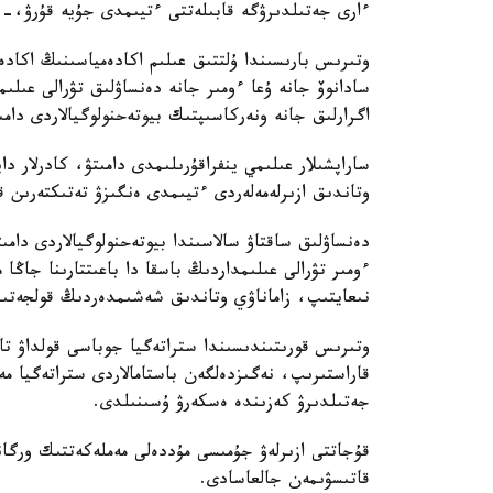
ءارى جەتىلدىرۋگە قابىلەتتى ءتيىمدى جۇيە قۇرۋ،-د
وتىرىس بارىسىندا ۇلتتىق عىلىم اكادەمياسىنىڭ اكاد
سادانوۆ جانە ۇعا ءومىر جانە دەنساۋلىق تۋرالى عىلى
اگرارلىق جانە ونەركاسىپتىك بيوتەحنولوگيالاردى دامى
ساراپشىلار عىلىمي ينفراقۇرىلىمدى دامىتۋ، كادرلار دا
وتاندىق ازىرلەمەلەردى ءتيىمدى ەنگىزۋ تەتىكتەرىن قال
دەنساۋلىق ساقتاۋ سالاسىندا بيوتەحنولوگيالاردى دامى
ءومىر تۋرالى عىلىمداردىڭ باسقا دا باعىتتارىنا جاڭا
نىعايتىپ، زاماناۋي وتاندىق شەشىمدەردىڭ قولجەتىمدى
وتىرىس قورىتىندىسىندا ستراتەگيا جوباسى قولداۋ تاپ
قاراستىرىپ، نەگىزدەلگەن باستامالاردى ستراتەگيا
جەتىلدىرۋ كەزىندە ەسكەرۋ ۇسىنىلدى.
قۇجاتتى ازىرلەۋ جۇمىسى مۇددەلى مەملەكەتتىك ورگان
قاتىسۋىمەن جالعاسادى.