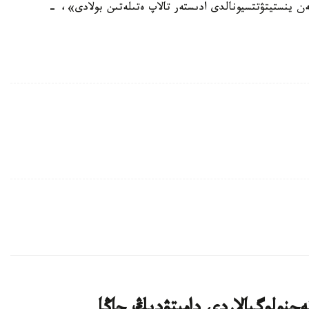
 ينستيتۋتتسيونالدى ادىستەر تالاپ ەتىلەتىن بولادى»، -