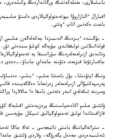
باسشىلارى، مەملەكەتتىك ورگانداردىڭ وكىلدەرى، عال
اقمارال ءالنازاروۆا بيوتەحنولوگيالاردى دامىتۋ عىلى
باعىت ەكەنىن اتاپ ءوتتى.
- بۇگىندە ءبىزدىڭ الدىمىزدا جەكەلەگەن عىلىمي ازىر
قولدانىلاتىن تولىققاندى جۇيەگە كوشۋ مىندەتى تۇر.
وتاندىق ازىرلەمەلەردىڭ سۇرانىسقا يە تەحنولوگيالارع
جاقسارتۋعا قىزمەت ەتۋىنە جاعداي جاساۋ،-دەدى دەن
ونىڭ ايتۋىنشا، بۇل باعىتتا عىلىم، ءبىلىم، دەنساۋل
پەرسپەكتيۆالى ازىرلەمەلەر زەرتحانا دەڭگەيىندە قال
ومىرىنە تىكەلەي اسەر ەتەتىن باسقا دا سالالاردا پراك
ۇلتتىق عىلىم اكادەمياسىنىڭ پرەزيدەنتى اقىلبەك كۇ
قازاقستاندا تولىق تەحنولوگيالىق تسيكل جۇيەسىن قال
- ستراتەگيانىڭ باستى ناتيجەسى - تەك جاڭا تەحنول
شەشىمدەردى جەدەل يگەرۋگە، ولاردى ۇلتتىق جاعدايع