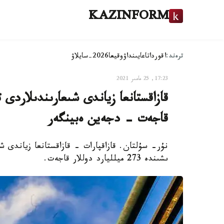
KAZINFORM
ترەند:
اقوردا
تاعايىنداۋ
وقيعا
2026-سايلاۋ
17:23, 25 مامىر 2021
قاجەت - دجەين ەبينگەر
ىشىندە 273 ميلليارد دوللار قاجەت.