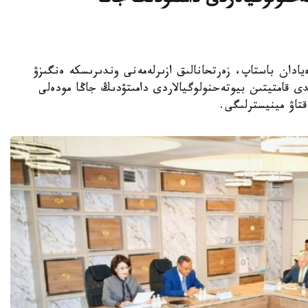
يىن بيوتەحنولوگيالاردى دامىتۋدىڭ جاڭا
ا عىلىمي يدەيادان باستاپ، زەرتحانالىق ازىرلەمەنى وندىرىسكە ەنگىزۋ
ى قامتيتىن بيوتەحنولوگيالاردى دامىتۋدىڭ جاڭا مودەلى
قتاۋ مينيسترلىگى.