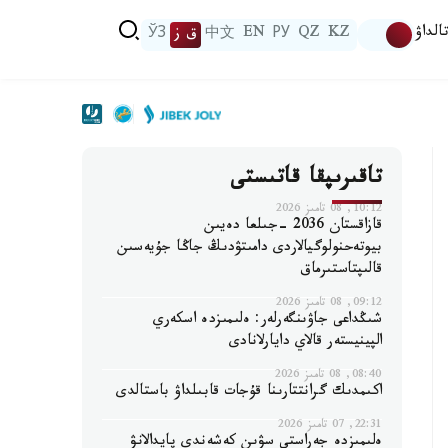
الداۋ
KZ
QZ
РУ
EN
中文
ق ز
ЎЗ
تاقىرىپقا قاتىستى
10:12, 08 تامىز 2026
قازاقستان 2036 -جىلعا دەيىن
بيوتەحنولوگيالاردى دامىتۋدىڭ جاڭا جۇيەسىن
قالىپتاستىرماق
09:12, 08 تامىز 2026
شىڭداعى جاۋىنگەرلەر: ەلىمىزدە اسكەري
الپينيستەر قالاي دايارلانادى
08:40, 08 تامىز 2026
اكىمدىك گرانتتارىنا قۇجات قابىلداۋ باستالدى
22:31, 07 تامىز 2026
ەلىمىزدە جەراستى سۋىن كەشەندى پايدالانۋ