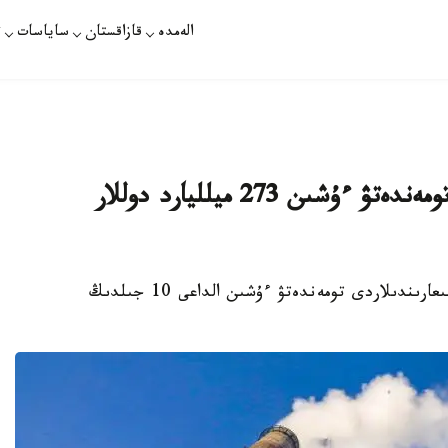
الەمدە
قازاقستان
ساياسات
ت
قازاقستانعا زياندى شىعارىندىلاردى تومەندەتۋ ءۇشىن 273 ميلليارد دوللار
نۇر- سۇلتان. قازاقپارات - قازاقستانعا زياندى شىعارىندىلاردى تومەندەتۋ ءۇشىن الداعى 10 جىلدىڭ