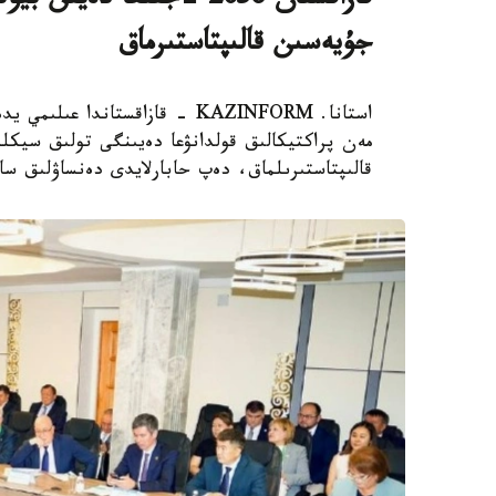
قازاقستان 2036 -جىلعا دە
جۇيەسىن قالىپتاستىرماق
استانا. KAZINFORM - قازاقستاند
مەن پراكتيكالىق قولدانۋعا دەيىنگى تولىق سيكلد
قالىپتاستىرىلماق، دەپ حابارلايدى دەنساۋلىق سا