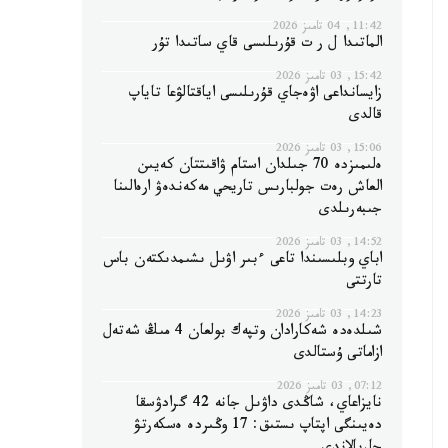
11:42, 04 تامىز 2026
الماتىدا ل ر ت قۇرىلىسى قاي ساتىدا تۇر
15:42, 03 تامىز 2026
زايسانداعى اۋەجاي قۇرىلىسى اياقتالۋعا تاياپ
قالدى
15:06, 03 تامىز 2026
ەلىمىزدە 70 جىلدان استام ۋاقىتتان كەيىن
العاش رەت جولبارىس تاريحي مەكەندەۋ ارەالىنا
جىبەرىلدى
14:52, 03 تامىز 2026
اباي وبلىسىندا تاعى ءبىر اۋىل ىشىمدىكتەن باس
تارتتى
14:23, 03 تامىز 2026
شىلدەدە شەكارادان وتپەك بولعان 4 مىڭ شەتەل
ازاماتى ۇستالدى
07:12, 03 تامىز 2026
نايزاعاي، شاڭدى داۋىل جانە 42 گرادۋسقا
دەيىنگى اپتاپ ىستىق: 17 وڭىردە ەسكەرتۋ