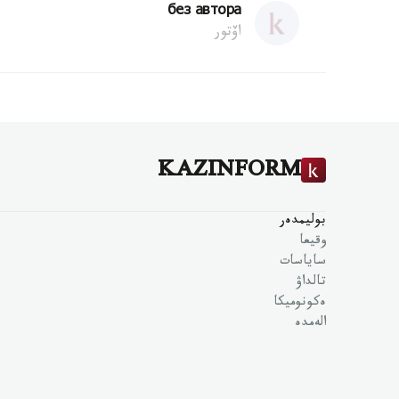
без автора
اۆتور
KAZINFORM
بوليمدەر
وقيعا
ساياسات
تالداۋ
ەكونوميكا
الەمدە