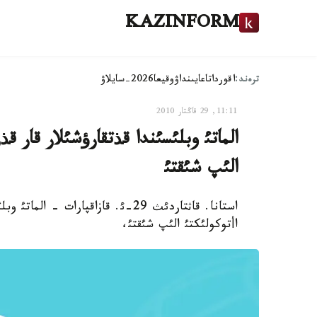
KAZINFORM
ترەند:
اقوردا
تاعايىنداۋ
وقيعا
2026-سايلاۋ
11:11, 29 قاڭتار 2010
الئپ شئقتئ
اأتوكولئكتئ الئپ شئقتئ،