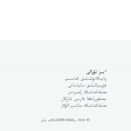
ءبىز تۋرالى
پايدالانۋشىلىق كەلىسىم
قۇپىيالىلىق ساياساتى
مەملەكەتتىك رامىزدەر
جەمقورلىققا قارسى شارالار
مەملەكەتتىك ساتىپ الۋلار
© 2026 «KAZINFORM» حاق