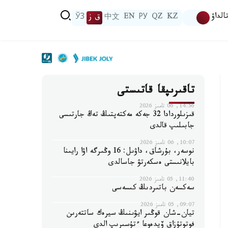
الداۋ
KZ
QZ
РУ
EN
中文
ق ز
ЎЗ
تاقىرىپقا قاتىستى
14:56, 06 تامىز 2026
قىزىلوردادا 32 جەكە مەكتەپتىڭ تەڭ جارتىسى
جابىلىپ قالدى
10:07, 06 تامىز 2026
نوسەر، بۇرشاق، داۋىل: 16 وڭىرگە اۋا رايىنا
بايلانىستى ەسكەرتۋ جاسالدى
11:40, 05 تامىز 2026
سەكسەن باتىردىڭ كىسەسى
09:07, 05 تامىز 2026
تيان-شان قوڭىر ايۋىنىڭ سيرەك ساتتەرىن
فوتوتۇزاق ۆيدەوعا ءتۇسىرىپ الدى