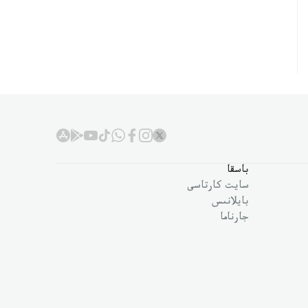
باسقا
سايت كارتاسى
بايلانىس
جارناما