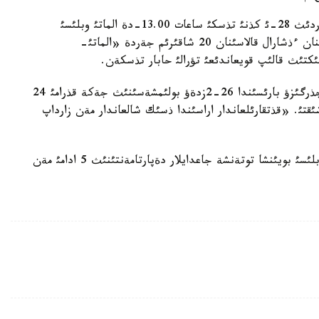
باسپاءسوز قئزمةتئنئث دةرةكتةرئنة قاراعاندا، قاثتاردئث 28-ئ كذنئ تذسكئ ساعات 13.00-دة الماتئ وبلئسئ
الاكول اؤدانئنئث توتةنشة جاعدايلار ءبولئمئ باستئعئنان ءذشارال قالاسئنان 20 شاقئرئم جةردة «الماتئ-
كتئث قالئپ قويعاندئعئ تؤرالئ حابار تذسكةن.
وسئ كذنئ 15 ساعات 15 مينؤتتا ئزدةؤ جذمئستارئن جذرگئزؤ بارئسئندا 26-2زدةؤ بولئمشةسئنئث جةكة قذرامئ 24
شئقتئ. «قذتقارئلعاندار اراسئندا ذسئك شالعاندار مةن زارداپ
ئزدةؤ-قذتقارؤ جذمئستارئ ق ر ت ج م-نئث الماتئ وبلئسئ بويئنشا توتةنشة جاعدايلار دةپارتامةنتئنئث 5 ادامئ مةن