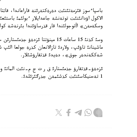
وسكةمةن» اأتوجولئندا قار قذرساؤئندا بئرنةشة كولئ
ماشينانئ تاؤئپ، ولاردئ تازالانعان كذرة جولعا الئپ 
شةككةندةر جوق»، دةيدئ قذتقارؤشئلار.
1 تةحنيكاسئنئث كذشئمةن جذرگئزئلدئ.