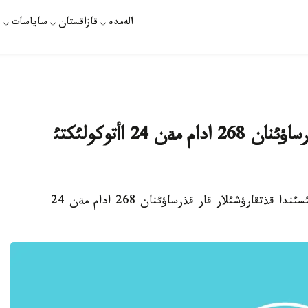
الەمدە
قازاقستان
ساياسات
ت
الماتئ وبلئسئندا قذتقارؤشئلار قار قذرساؤئنان 268 ادام مةن 24 اأتوكولئكتئ
استانا. قاثتاردئث 29-ئ. قازاقپارات - الماتئ وبلئسئندا قذتقارؤشئلار قار قذرساؤئنان 268 ادام مةن 24