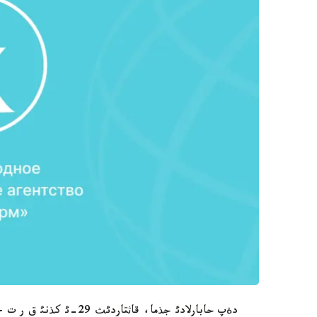
دةپ حابارلادئ جذما، قاثتاردئث 29-ئ كذنئ ق ر ت ج م-نئث باسپاءسوز قئزمةتئ.