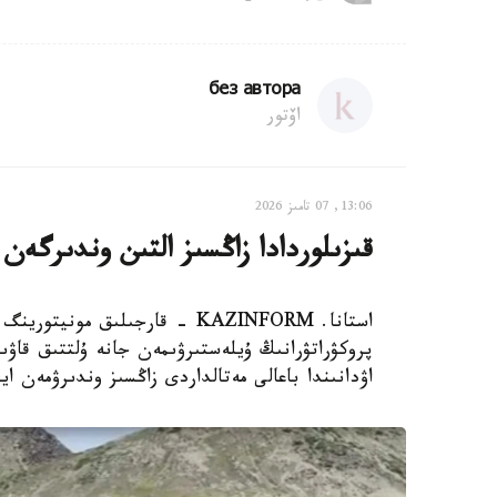
без автора
اۆتور
13:06, 07 تامىز 2026
قىزىلوردادا زاڭسىز التىن وندىرگەن
استانا. KAZINFORM - قارجىلىق م
پروكۋراتۋرانىڭ ۇيلەستىرۋىمەن جانە ۇلتتىق قاۋ
اۋدانىندا باعالى مەتالداردى زاڭسىز وندىرۋمەن ا