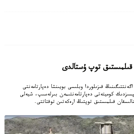
 قىلمىستىق توپ ۇستالدى
ونيتورينگ اگەنتتىگىنىڭ قىزىلوردا وبلىسى بويىنشا دەپارتامەنتى
ىپسىزدىك كوميتەتى دەپارتامەنتىمەن بىرلەسىپ، شيەلى
ينالىسقان قىلمىستىق توپتىڭ ارەكەتىن توقتاتتى.