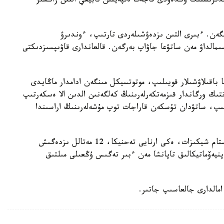
وندىرىستىك وڭدەۋدى قاجەت ەتپەيتىن تابيعي التىن زاڭسىز
گەن. ءبىرى التىن ىزدەۋشىلەردى تارتىپ، ءوندىرۋ
مالداۋ مەن ساتۋعا جاۋاپ بەرگەن. قالعاندارى قاۋىپسىزدىكتى
 باقىلاۋشىلار قويىلىپ، موتوتسيكل مىنگەن ادامدار ماڭايدى
تتىك ورگاندار قىزمەتكەرلەرىنىڭ كەلگەنىن الدىن الا ەسكەرتىپ
ىلىپ، ساتۋدان تۇسكەن قاراجات توپ مۇشەلەرىنىڭ اراسىندا
ءتىنتۋ بارىسىندا قۇرامىندا التىنى بار 500 گرامنان استام شيكىزات، ەكى ارنايى تەحنيكا، 12 مەتالل ىزدەگىش
يەۆماتيكالىق تاپانشا مەن ءبىر تەگىس ۇڭعىلى مىلتىق