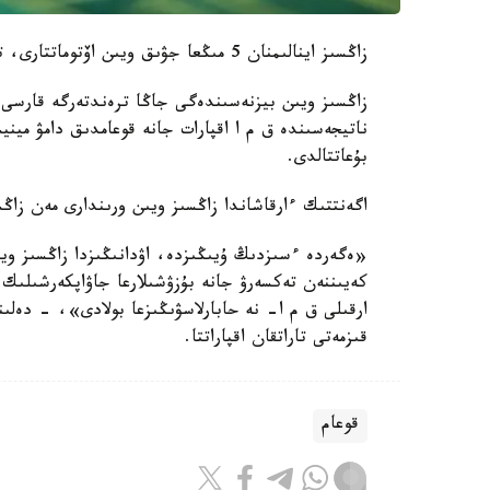
زاڭسىز اينالىمنان 5 مىڭعا جۋىق ويىن اۆتوماتتارى، تەرمينالدار، پوكەر ۇستەلدەرى مەن كومپيۋتەرلەر تاركىلەندى.
زاڭسىز ويىن بيزنەسىندەگى جاڭا ترەندتەرگە قارسى تۇ
بۇعاتتالدى.
اگەنتتىك ءارقاشاندا زاڭسىز ويىن ورىندارى مەن زاڭس
«ەگەردە ءسىزدىڭ ۇيىڭىزدە، اۋدانىڭىزدا زاڭسىز ويى
ارقىلى ق م ا- نە حابارلاسۋىڭىزعا بولادى»، - دەلى
قىزمەتى تاراتقان اقپاراتتا.
قوعام