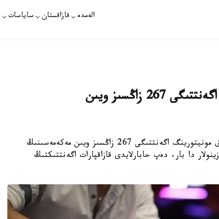
الەمدە
قازاقستان
ساياسات
ت
وتكەن جىلى قارجىلىق مونيتورينگ اگەنتتىگى 267 زاڭسىز ويىن
نۇر-سۇلتان. قازاقپارات - 2021-جىلى قارجىلىق مونيتورينگ اگەنتتىگى 267 زاڭسىز ويىن مەكەمەسىنىڭ
نولار دا بار، دەپ حابارلايدى قازاقپارات اگەنتتىكتىڭ