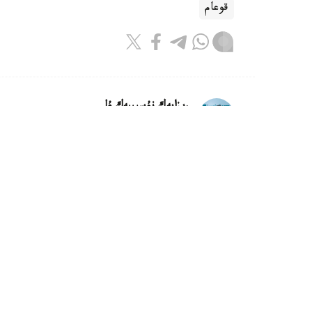
قوعام
ريزابەك نۇسىپبەك ۇلى
اۆتور
12:55, 07 تامىز 2026
ەلىمىزدە ءبىر اپتا ىشىندە الەۋمەتتى
ارزاندادى
استانا. KAZINFORM - 
ماڭىزى بار ازىق-تۇلىك تاۋارلارىنىڭ ءبىرقاتارى 