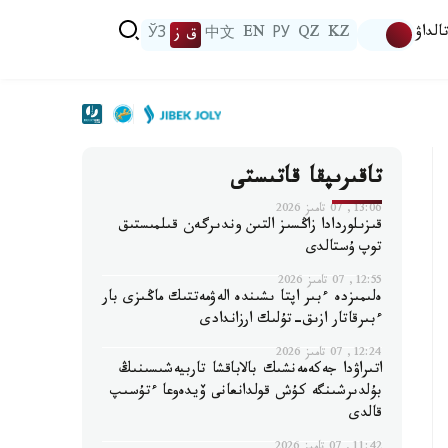
الداۋ
KZ
QZ
РУ
EN
中文
ق ز
ЎЗ
تاقىرىپقا قاتىستى
13:06, 07 تامىز 2026
قىزىلوردادا زاڭسىز التىن وندىرگەن قىلمىستىق
توپ ۇستالدى
12:55, 07 تامىز 2026
ەلىمىزدە ءبىر اپتا ىشىندە الەۋمەتتىك ماڭىزى بار
ءبىرقاتار ازىق-تۇلىك ارزاندادى
12:24, 07 تامىز 2026
اتىراۋدا جەكەمەنشىك بالاباقشا تاربيەشىسىنىڭ
بۇلدىرشىنگە كۇش قولدانعانى ۆيدەوعا ءتۇسىپ
قالدى