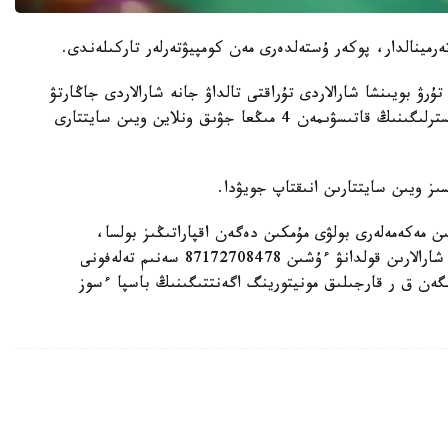
رۋ بويىنشا شارالاردى تۇراقتى تالداۋ جانە شارالاردى جاڭارتۋ
ناتيجەسىندە ق م ا اقپارات جانە قوعامدىق دامۋ مينيسترلىگىنىڭ قاتىسۋىمەن 4 مىڭعا جۋىق ونلاين ويىن سايتتارى
ىز ويىن سايتتارىن انىقتاپ جويۋدا.
ن مەكەمەلەرى بولۋى مۇمكىن دەگەن اقپاراتىڭىز بولسا،
كەيىننەن تەكسەرۋ جانە بۇزۋشىلارعا جاۋاپكەرشىلىك شارالارىن قولدانۋ ءۇشىن 87172708478 سەنىم تەلەفونى
نگەن ق ر قارجىلىق مونيتورينگ اگەنتتىگىنىڭ باسپا ءسوز