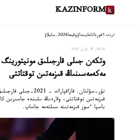
KAZINFORM
ترەند:
اقوردا
تاعايىنداۋ
وقيعا
2026-سايلاۋ
20:52, 28 ناۋرىز 2022
مەكەمەسىنىڭ قىزمەتىن توقتاتتى
قىزمەتىن توقتاتتى، ولاردىڭ ىشىندە جاسىرىن كازي
باسپا ءسوز قىزمەتىنە سىلتەمە جاساپ.