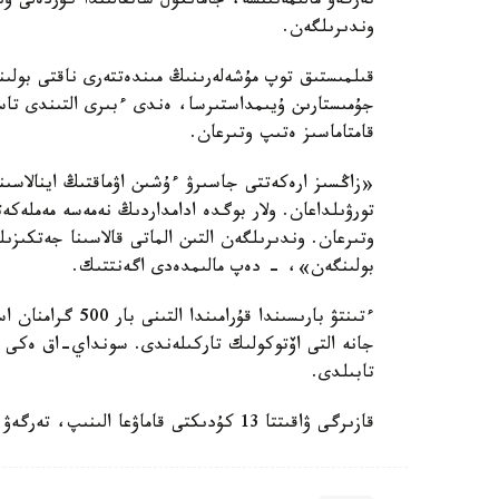
تەرگەۋ مالىمەتىنشە، جامانكول شاتقالىندا كۇردەلى 
وندىرىلگەن.
قىلمىستىق توپ مۇشەلەرىنىڭ مىندەتتەرى ناقتى بولىن
جۇمىستارىن ۇيىمداستىرسا، ەندى ءبىرى التىندى تاسى
قامتاماسىز ەتىپ وتىرعان.
«زاڭسىز ارەكەتتى جاسىرۋ ءۇشىن اۋماقتىڭ اينالاسىنا
تورۋىلداعان. ولار بوگدە ادامداردىڭ نەمەسە مەملەكە
وتىرعان. وندىرىلگەن التىن الماتى قالاسىنا جەتكىز
بولىنگەن»، - دەپ مالىمدەدى اگەنتتىك.
جانە التى اۆتوكولىك تاركىلەندى. سونداي-اق ەكى پن
تابىلدى.
قازىرگى ۋاقىتتا 13 كۇدىكتى قاماۋعا الىنىپ، تەرگەۋ امالدارى جالعاسىپ جاتىر.