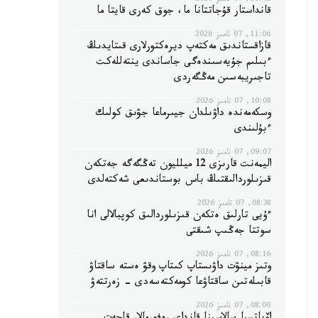
11:42, 07 تامىز 2026
قانداستار قۇجاتتانا ما، جوق كەرى قايتا ما
11:06, 07 تامىز 2026
قازاقستاندىق مەكتەپ ديرەكتورلارى قىتايدىڭ
ءبىلىم جۇيەسىندەگى جاساندى ينتەللەكت
تاجىريبەسىن مەڭگەردى
10:08, 07 تامىز 2026
وسكەمەندە داۋىلدان جيىرماعا جۋىق كولىك
ءبۇلىندى
09:07, 07 تامىز 2026
اليمەنت قارىزى 12 ميلليون تەڭگەگە جەتكەن
قىزىلوردالىقتىڭ باس بوستاندىعى شەكتەلدى
08:38, 07 تامىز 2026
ءۇيى تارلىق ەتكەن قىزىلوردالىق كوپبالالى انا
سوتتا جەڭىپ شىقتى
08:16, 07 تامىز 2026
وتىز مينۋت داۋىستاپ كىتاپ وقۋ ەستە ساقتاۋ
قابىلەتىن ساقتاۋعا كومەكتەسەدى - زەرتتەۋ
08:00, 07 تامىز 2026