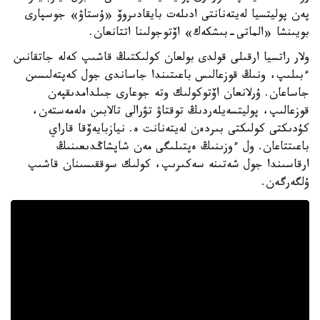
پەن پوليتسيا لەيتەنانتى ادىلەت بايقادىروۆ «ۇستاۋ» جوسپارى
بويىنشا «الماتى-بىشكەك» اۆتوجولىنا اتتانعان.
ولار راتسيا ارقىلى قولدى بولعان كولىكتىڭ قاشىپ كەلە جاتقانىن
ءبىلىپ، ونىڭ قوزعالىس باعىتىندا جاساندى جول كەپتەلىسىن
جاساعان. ۇرلانعان اۆتوكولىك وتە جوعارى جىلدامدىقپەن
قوزعالىپ، پوليتسەيلەردىڭ توقتاۋ تۋرالى تالابىن ەلەمەستەن،
كۇدىكتى كولىكتى بىردەن لەيتەنانت ە. نيازبايەۆقا قاراي
باعىتتاعان. ول ءوزىنىڭ ەپتىلىگى مەن شاپشاڭدىعىنىڭ
ارقاسىندا جول شەتىنە سەكىرىپ، كولىك سوققىسىنان قاشىپ
ۇلگەرگەن.