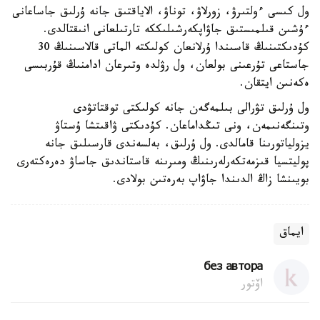
ول كىسى ءولتىرۋ، زورلاۋ، توناۋ، الاياقتىق جانە ۇرلىق جاساعانى
ءۇشىن قىلمىستىق جاۋاپكەرشىلىككە تارتىلعانى انىقتالدى.
كۇدىكتىنىڭ قاسىندا ۇرلانعان كولىكتە الماتى قالاسىنىڭ 30
جاستاعى تۇرعىنى بولعان، ول رۋلدە وتىرعان ادامنىڭ قۇربىسى
ەكەنىن ايتقان.
ول ۇرلىق تۋرالى بىلمەگەن جانە كولىكتى توقتاتۋدى
وتىنگەنىمەن، ونى تىڭداماعان. كۇدىكتى ۋاقىتشا ۇستاۋ
يزولياتورىنا قامالدى. ول ۇرلىق، بەلسەندى قارسىلىق جانە
پوليتسيا قىزمەتكەرلەرىنىڭ ومىرىنە قاستاندىق جاساۋ دەرەكتەرى
بويىنشا زاڭ الدىندا جاۋاپ بەرەتىن بولادى.
ايماق
без автора
اۆتور