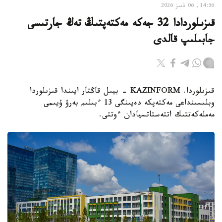
14:56, 06 تامىز 2026
قىزىلوردادا 32 جەكە مەكتەپتىڭ تەڭ جارتىسى
جابىلىپ قالدى
قىزىلوردا. KAZINFORM - بيىل قاڭتار ايىندا قىزىلوردا
وبلىسىنداعى مەكتەپكە دەيىنگى 13 ءبىلىم بەرۋ ۇيىمى
مەملەكەتتىك اتتەستاتسيادان ءوتتى.