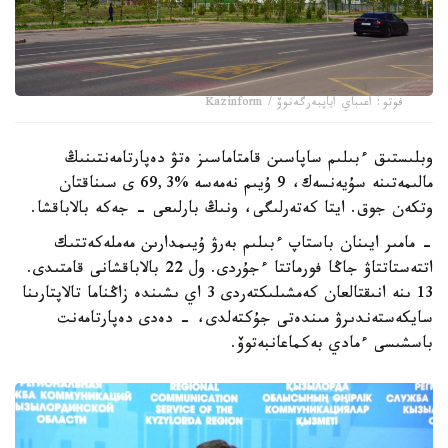
فوتو: اعىباي اياپبەرگەنوۆ / Kazinform
وبلىستىق ءبىلىم ساپاسىن قامتاماسىز ەتۋ دەپارتامەنتىنىڭ
مالىمەتىنە سۇيەنسەك، 9 ۇيىم نەمەسە %69,3 ى سىناقتان
وتكەن جوق. ايتا كەتەرلىگى، ونىڭ بارلىعى - جەكە بالاباقشا.
- مامىر ايىنان باستاپ ءبىلىم بەرۋ ۇيىمدارىن مەملەكەتتىك
اتتەستاتتاۋ جاڭا فورماتتا ءجۇردى. ول 22 بالاباقشانى قامتىدى.
13 ىنە انىقتالعان كەمشىلىكتەردى 3 اي ىشىندە زاڭناما تالاپتارىنا
سايكەستەندىرۋ مىندەتى جۇكتەلدى، - دەدى دەپارتامەنت
باسشىسى ءمادي بەكماعانبەتوۆ.