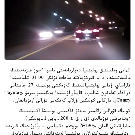
الماتى وبلىستىق پوليتسيا دەپارتامەنتى باسپا ءسوز قىزمەتىنىڭ
مالىمەتىنشە، 13- قىركۇيەكتە ساعات تۇنگى 01:00 شاماسىندا
قاراساي اۋدانى پوليتسياسىنىڭ كەزەكشى بولىمىنە 27 جاستاعى
ەر ادام تەلەفون شالىپ، قاينار اۋىلىندا بەلگىسىز بىرەۋ «Toyota
Camry» ماركالى كولىگىن ۇرلاپ كەتكەنى تۋرالى ارىزدانعان.
كولىك قۇرالىن زاڭسىز يەلەنۋ فاكتىسى بويىنشا اكىمشىلىك
ءوندىرىس قوزعالدى (ق ر ق ك 200-بابى 1-بولىگى).
حابارلامانى العان «190№ بورت» ەكيپاجى - پاترۋلدىك قىزمەت
روتاسىنىڭ ينسپەكتورلارى پوليتسيا لەيتەنانتى ەسبول نيازبايەۆ