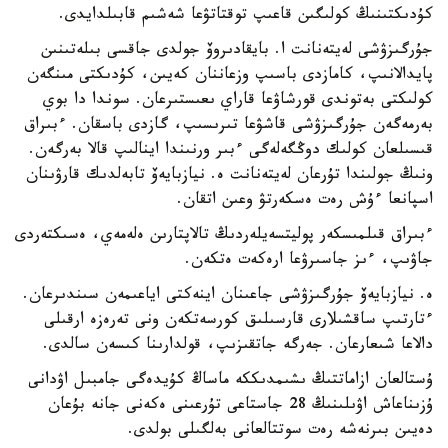
كۇدىكتىنىڭ كولىگىن قاعىپ توقتاتۋعا شەشىم قابىلدايدى.
جۇرگىزۋشى لەيتەنانت ا. بايقادىروۆ جولدى جاقسى بىلەتىنىن
پايدالانىپ، كامازدى باسىپ وزعاننان كەيىن، كۇدىكتى مىنگەن
كولىكتى بەتوندى قورشاۋعا قاراي ىعىستىرعان. سوندا دا بوي
بەرمەگەن جۇرگىزۋشى قاشۋعا تىرىسىپ، گازدى باسقان. ءبىراق
قىسىلعان كولىك دوڭگەلەگى ءبىر ورنىندا اينالىپ قالا بەرگەن.
ونىڭ جولىندا تۇرعان لەيتەنانت ە. نيازبايەۆ تابەلدىك قارۋىنان
اسپانعا ءۇش رەت ەسكەرتۋ وعىن اتقان.
ءبىراق قىلمىسكەر پوليتسەيلەردىڭ تالاپتارىن ەلەمەي، ەسىكتەردى
جاۋىپ، ءىز جاسىرۋعا ارەكەت ەتكەن.
ە. نيازبايەۆ جۇرگىزۋشى جاعىنان اينەكتى اياعىمەن سىندىرعان.
ءتارتىپ ساقشىلارى قارسىلىق كورسەتكەن ونى تەرەزە ارقىلى
دالاعا شىعارعان. جەرگە جاتقىزىپ، قولدارىنا كىسەن سالدى.
ۇستالعان ازاماتتىڭ ىشىمدىككە ماساڭ كۇيدەگى جامبىل اۋدانى
ۇزىناعاش اۋىلىنىڭ 28 جاستاعى تۇرعىنى ەكەنى جانە بۇعان
دەيىن بىرنەشە رەت سوتتالعانى بەلگىلى بولدى.