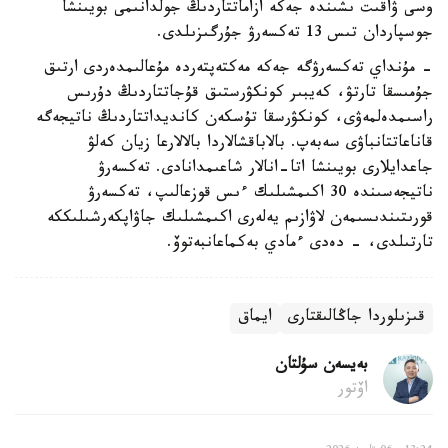
وسى ۋاقىت ىشىندە جەكە ازاماتتاردىڭ جولدانىمى بويىنشا
جوسپاردان تىس 13 تەكسەرۋ جۇرگىزىلدى.
- مۇنداي تەكسەرۋگە جەكە مەكتەپتەردە مۇعالىمدەردى ارتىق
جۇمىسقا تارتۋ، كەيبىر كونكۋرستىق قۇجاتتاردىڭ دۇرىس
راسىمدەلمەۋى، كونكۋرسقا تۇسكەن كانديداتتاردىڭ ناتيجەگە
قاناعاتتانباۋى سەبەپ. بالاباقشالاردا بالالارعا زيان كەلۋ
جاعدايلارى بويىنشا اتا-انالار شاعىمدانادى. تەكسەرۋ
ناتيجەسىندە 30 اكىمشىلىك ءىس قوزعالىپ، تەكسەرۋ
قورىتىندىسىمەن لاۋازىم يەلەرى اكىمشىلىك جاۋاپكەرشىلىككە
تارتىلدى، - دەدى ءمادي بەكماعانبەتوۆ.
قىزىلوردا جاڭالىقتارى
ايماق
بەيسەن سۇلتان
اۆتور