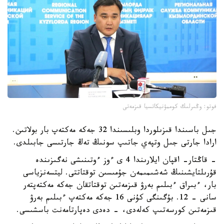
فوتو: وڭىرلىك كوممۋنيكاتسيا قىزمەتى
جىل باسىندا قىزىلوردا وبلىسىندا 32 جەكە مەكتەپ بار بولاتىن.
ارادا جارتى جىل وتپەي جاتىپ سونىڭ تەڭ جارتىسى جابىلدى.
- قاڭتار- اقپان ايلارىندا 4 ى ءوز ءوتىنىشى نەگىزىندە
قۇرىلتايشىنىڭ شەشىمىمەن جۇمىسىن توقتاتتى. ليتسەنزياسى
بار، ءبىراق ءبىلىم بەرۋ قىزمەتىن توقتاتقان جەكە مەكتەپتەر
سانى - 12. بۇگىنگى كۇنى 16 جەكە مەكتەپ ءبىلىم بەرۋ
قىزمەتىن كورسەتىپ كەلەدى، - دەدى دەپارتامەنت باسشىسى.