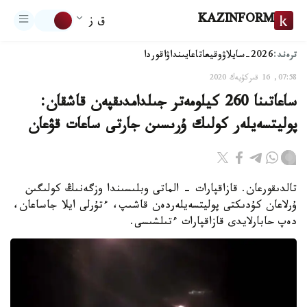
KAZINFORM
ق ز
ترەند:
2026-سايلاۋ
وقيعا
تاعايىنداۋ
اقوردا
07:58, 16 قىركۇيەك 2020
ساعاتىنا 260 كيلومەتر جىلدامدىقپەن قاشقان:
پوليتسەيلەر كولىك ۇرىسىن جارتى ساعات قۋعان
تالدىقورعان. قازاقپارات - الماتى وبلىسىندا وزگەنىڭ كولىگىن
ۇرلاعان كۇدىكتى پوليتسەيلەردەن قاشىپ، ءتۇرلى ايلا جاساعان،
دەپ حابارلايدى قازاقپارات ءتىلشىسى.