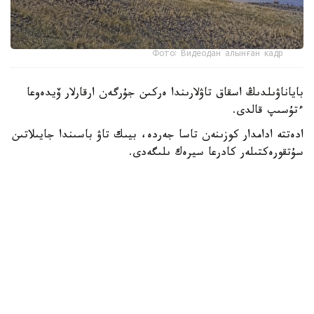
Фото: Видеодан алынған кадр
باياناۋىلدىڭ اسقاق تاۋلارىندا ەركىن جۇرگەن ارقارلار ۆيدەوعا
ءتۇسىپ قالدى.
ادەتتە ادامدار كوزىنەن تاسا جەردە، بيىك تاۋ باسىندا جايىلاتىن
سۇتقورەكتىلەر كادرعا سيرەك ىلىگەدى.
- سوڭعى ساناقتار بويىنشا، ۇلتتىق پاركتىڭ اۋماعىندا بۇل
جانۋاردىڭ 781 ءى ءجۇر. ولار ۇنەمى تاۋلى ايماقتى مەكەندەپ،
ۇشار باستارىندا جايىلادى. قاراشا-قازان ايلارىندا كۇيەككە
تۇسەدى. سول كەزدە قۇلجاسى مەن ۇرعاشىسى بىرگە جايىلادى.
ودان كەيىنگى ۋاقىتتا قۇلجالارى بولەك جۇرەدى،-دەپ حابارلادى
ۇلتتىق پاركتەن.
كوبەيىپ كەلە جاتقان ارقاردىڭ نەگىزگى قورەگى - جۋسان،
قياق، بيدايىق سياقتى شوپتەر. قىستا بۇتانى دا تالعاجاۋ ەتەدى.