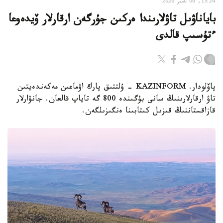
13:24, 06 تامىز 2026
باياناۋىل تاۋلارىندا ەركىن جۇرگەن ارقارلار ۆيدەوعا
ءتۇسىپ قالدى
پاۆلودار. KAZINFORM - ۇلتتىق پارك اۋماعىن مەكەندەيتىن
تاۋ ارقارلارىنىڭ سانى بۇگىندە 800 گە تاياپ قالعان. جانۋارلار
قازاقستاننىڭ قىزىل كىتابىنا ەنگىزىلگەن.