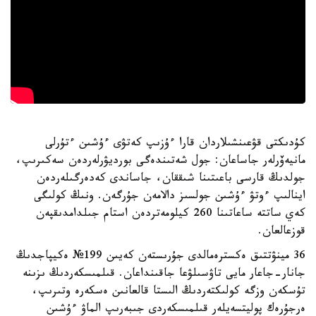
كۇدىكتى قۋعىنشىلاردان قارا ءۇزىپ كەتۋى ءۇشىن ءتۇرلى
مانيەۆرلەر جاساعان: جول شەتىندەگى بورديۋرلەردەن سەكىرىپ،
جولدىڭ قارسى باعىتىنا شىققان، جاساندى كەدەرگىلەردەن
اينالىپ ءوتۋ ءۇشىن جولسىز دالامەن جۇرگەن. ونىڭ كولىگى
كەي ساتتە ساعاتىنا 260 كيلومەتردەن استام جىلدامدىقپەن
قوزعالعان.
36 مينۋتتىق ەكسترەمالدى جۇرىستەن كەيىن 199№ ەكيپاجدىڭ
جانار-جاعار مايى تاۋسىلۋعا جاقىنداعان. قىلمىسكەردىڭ ىزىنە
تۇسكەن وزگە كولىكتەردىڭ الىستا قالعانىن ەسكەرە وتىرىپ،
ەرجۇرەك پوليتسەيلەر قىلمىسكەردى جىبەرىپ الماۋ ءۇشىن