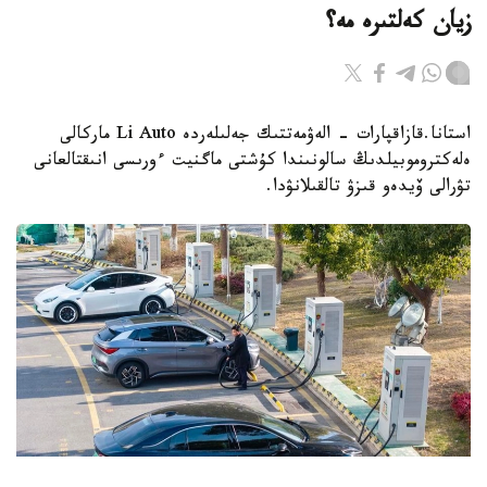
زيان كەلتىرە مە؟
استانا.قازاقپارات - الەۋمەتتىك جەلىلەردە Li Auto ماركالى
ەلەكتروموبيلدىڭ سالونىندا كۇشتى ماگنيت ءورىسى انىقتالعانى
تۋرالى ۆيدەو قىزۋ تالقىلانۋدا.