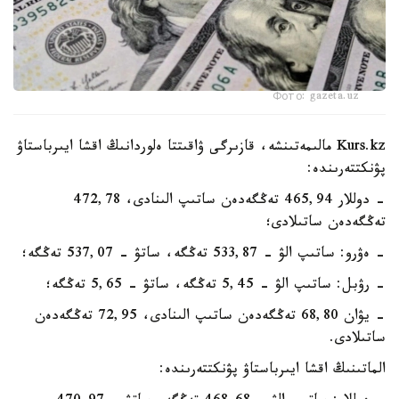
Фото: gazeta.uz
Kurs.kz مالىمەتىنشە، قازىرگى ۋاقىتتا ەلوردانىڭ اقشا ايىرباستاۋ
پۋنكتتەرىندە:
- دوللار 465,94 تەڭگەدەن ساتىپ الىنادى، 472,78
تەڭگەدەن ساتىلادى؛
- ەۋرو: ساتىپ الۋ - 533,87 تەڭگە، ساتۋ - 537,07 تەڭگە؛
- رۋبل: ساتىپ الۋ - 5,45 تەڭگە، ساتۋ - 5,65 تەڭگە؛
- يۋان 68,80 تەڭگەدەن ساتىپ الىنادى، 72,95 تەڭگەدەن
ساتىلادى.
الماتىنىڭ اقشا ايىرباستاۋ پۋنكتتەرىندە: