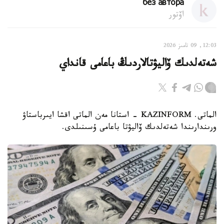
без автора
اۆتور
12:03, 09 تامىز 2026
شەتەلدىك ۆاليۋتالاردىڭ باعامى قانداي
الماتى. KAZINFORM - استانا مەن الماتى اقشا ايىرباستاۋ
ورىندارىندا شەتەلدىك ۆاليۋتا باعامى ۇسىنىلدى.