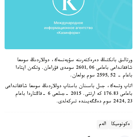
ورتالىق بانكتىڭ دەرەكتەرىنە سۇيەنسەك، دوللاردىڭ سومعا
شاققانداعى باعامى 2601,06 سومدى قۇراعان. وتكەن اپتادا
باعام - 2595,52 سوم بولعان.
اتاپ وتسەك، جىل باسىنان باستاپ دوللاردىڭ سومعا شاققانداعى
باعامى 176.83 كە ارتتى. 2015 -جىلعى 6 -قاڭتاردا باعام
2424,23 سوم دەڭگەيىندە تىركەلدى.
ەكونوميكا
الەم