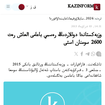
KAZINFORM
ق ز
ترەند:
2026-سايلاۋ
وقيعا
تاعايىنداۋ
اقوردا
14:31, 03 قىركۇيەك 2015
وزبەكستاندا دوللاردىڭ رەسمي باعامى العاش رەت
2600 سومنان استى
تاشكەنت. قازاقپارات - وزبەكستاننىڭ ورتالىق بانكى 2015
-جىلعى 3 -قىركۇيەكتەن باستاپ شەتەل ۆاليۋتاسىنىڭ سومعا
شاققانداعى جاڭا باعامىن بەلگىلەدى.