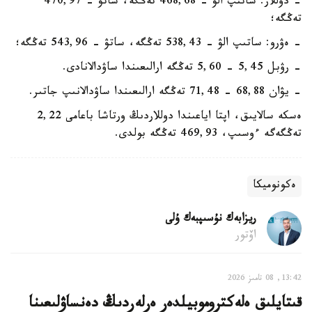
- دوللار: ساتىپ الۋ - 468,68 تەڭگە، ساتۋ - 470,97
تەڭگە؛
- ەۋرو: ساتىپ الۋ - 538,43 تەڭگە، ساتۋ - 543,96 تەڭگە؛
- رۋبل 5,45 - 5,60 تەڭگە ارالىعىندا ساۋدالانادى.
- يۋان 68,88 - 71,48 تەڭگە ارالىعىندا ساۋدالانىپ جاتىر.
ەسكە سالايىق، اپتا اياعىندا دوللاردىڭ ورتاشا باعامى 2,22
تەڭگەگە ءوسىپ، 469,93 تەڭگە بولدى.
ەكونوميكا
ريزابەك نۇسىپبەك ۇلى
اۆتور
13:42, 08 تامىز 2026
قىتايلىق ەلەكتروموبيلدەر ەرلەردىڭ دەنساۋلىعىنا