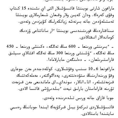
مارافون شارتى بويىنشا قاتىسۋشىلار التى اي ىشىندە 15 كىتاپ
وقۋى كەرەك. ودان كەيىن ولار وقىعان شىعارمالارى بويىنشا
تەستىلەۋدەن جانە بىرنەشە زياتكەرلىك كۋيزدەن وتەدى.
سىناقتاردىڭ قورىتىندىسى بويىنشا ءار ساناتتاعى ۇزدىك
كوماندالار انىقتالادى.
- ءبىرىنشى ورىنعا - 600 مىڭ تەڭگە، ەكىنشى ورىنعا - 450
مىڭ تەڭگە، ءۇشىنشى ورىنعا 300 مىڭ تەڭگە اقشالاي سىيلىق
قاراستىرىلعان، - دەلىنگەن حابارلامادا.
مارافونعا 6-10 سىنىپ وقۋشىلارى، كوللەدجدەر مەن جوعارى
وقۋ ورىندارىنىڭ ستۋدەنتتەرى، پەداگوگتەر، مەملەكەتتىك
قىزمەتشىلەر، اتا-انالار، سونداي-اق ماماندىعى مەن قىزمەت
تۇرىنە قاراماستان بارلىق نيەت ءبىلدىرۋشى قاتىسا الادى.
جوبا قازاق جانە ورىس تىلدەرىندە وتەدى.
قاتىسۋشىلاردى تىركەۋ بيىل قىركۇيەك ايىندا جوبانىڭ رەسمي
سايتىندا باستالادى.