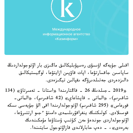
اقىلى جۇيەگە اۋىسۋى رەسپۋبليكالىق ماڭىزى بار اۆتوجولداردىڭ
ساپاسىن جاقسارتۋعا، اپات قاۋپىن ازايتۋعا، لوگيستيكالىق
دالىزدەردى جەتىلدىرۋگە ىقپالىن تيگىزەدى.
«2019 -جىلدىڭ 26 - قاڭتارىندا «استانا - تەمىرتاۋ» (134
شاقىرىم)، «الماتى - قاپشاعاي» (42 شاقىرىم)، «الماتى-
قورعاس» (295 شاقىرىم) اۆتوجولدارىندا اقى الۋ جۇيەسى ىسكە
قوسىلادى. كولىكتىك ينفراقۇرىلىمدى دامىتۋ ءجىو ارتتىرۋعا،
اۆتوجولداردى جوندەۋ مەن كۇتىپ ۇستاۋعا مۇمكىندىك
بەرەدى»، - دەپ حابارلاندى قازاۆتوجول سايتىندا.