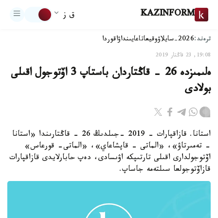
KAZINFORM
ق ز
ترەند:
2026-سايلاۋ
وقيعا
تاعايىنداۋ
اقوردا
19:08, 23 قاڭتار 2019
ەلىمىزدە 26 - قاڭتاردان باستاپ 3 اۆتوجول اقىلى
بولادى
استانا. قازاقپارات - 2019 -جىلدىڭ 26 - قاڭتارىندا «استانا
- تەمىرتاۋ»، «الماتى - قاپشاعاي»، «الماتى- قورعاس»
اۆتوجولدارى اقىلى تارتىپكە اۋىسادى، دەپ حابارلايدى قازاقپارات
قازاۆتوجولعا سىلتەمە جاساپ.