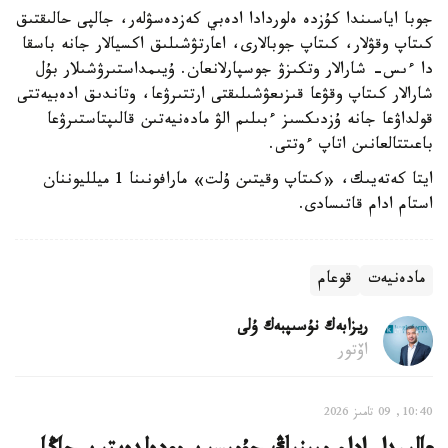
جوبا اياسىندا كۇزدە ەلوردادا ادەبي كەزدەسۋلەر، جالپى حالىقتىق
كىتاپ وقۋلار، كىتاپ جوبالارى، اعارتۋشىلىق اكسيالار جانە باسقا
دا ءىس- شارالار وتكىزۋ جوسپارلانعان. ۇيىمداستىرۋشىلار بۇل
شارالار كىتاپ وقۋعا قىزىعۋشىلىقتى ارتتىرۋعا، وتاندىق ادەبيەتتى
قولداۋعا جانە ۇزدىكسىز ءبىلىم الۋ مادەنيەتىن قالىپتاستىرۋعا
باعىتتالعانىن اتاپ ءوتتى.
ايتا كەتەيىك، «كىتاپ وقيتىن ۇلت» مارافونىنا 1 ميلليوننان
استام ادام قاتىسادى.
مادەنيەت
قوعام
ريزابەك نۇسىپبەك ۇلى
اۆتور
10:40, 09 تامىز 2026