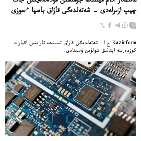
عالىمدار ادام ميىنىڭ جۇمىسىن مودەلدەيتىن جاڭا
چيپ ازىرلەدى - شەتەلدەگى قازاق باسپا ءسوزى
Kazinform ح ا ا شەتەلدەگى قازاق تىلىندە تارايتىن اقپارات
كوزدەرىنە اپتالىق شولۋىن ۇسىنادى.