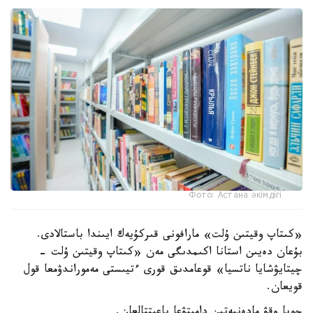
Фото: Астана әкімдігі
«كىتاپ وقيتىن ۇلت» مارافونى قىركۇيەك ايىندا باستالادى.
بۇعان دەيىن استانا اكىمدىگى مەن «كىتاپ وقيتىن ۇلت -
چيتايۋشايا ناتسيا» قوعامدىق قورى ءتيىستى مەموراندۋمعا قول
قويعان.
جوبا وقۋ مادەنيەتىن دامىتۋعا باعىتتالعان.