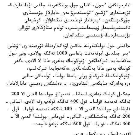
اتاپ وتكەن ءجون، اقىلى جول بولىكتەرىنە جاقىن اۋدانداردىڭ
تۇرعىندارى ءۇشىن ءتۇسىندىرۋ مەن حابارلاۋ جۇمىستارى
جۇرگىزىلگەن. ءبىرقاتار قوعامدىق تىڭداۋلار، كوشپەلى
تانىستىرىلىمدار ۇيىمداستىرىلىپ، تولەم ستاۆكالارى تۋرالى
تۇرعىنداردىڭ ۇسىنىسى تىڭدالعان.
«اقىلى جول بولىكتەرىنە جاقىن اۋدانداردىڭ تۇرعىندارى ءۇشىن
ءبىر جىلدىق ابونەمەنت باعاسى 1000 تەڭگە بولادى. ونى سول
مەكەنجايدا تىركەلگەن اۆتوكولىك يەلەرى عانا الا الادى. ەگەر
كولىك يەسى عانا بەلگىلەنگەن مەكەنجايدا تىركەلىپ،
اۆتوكولىكتىڭ تىركەلۋ ورنى باسقا بولسا، تولەماقى جالپى
ەرەجەلەرگە سايكەس الىنادى»، - دەلىنگەن رەسمي حابارلامادا.
جەڭىل كولىك يەلەرى استانا- تەمىرتاۋ جولىندا الدىن الا 200
تەڭگە نەمەسە قولما- قول 400 تەڭگە تولەپ وتە الادى. الماتى -
قاپشاعاي جولىندا الدىن الا - 100 تەڭگە نەمەسە قولما- قول -
200 تەڭگە بەكىتىلگەن. الماتى- قورعاس جولىندا الدىن الا -
300 تەڭگە، قولما- قول 600 تەڭگە تولەۋ قاجەت.