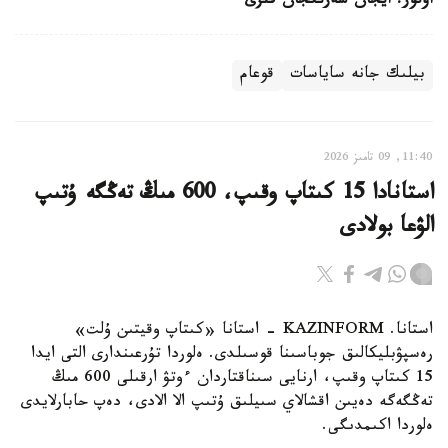
اۆتور: ايجان سەرىكجان قىزى
بيلىك جانە ساياسات
قوعام
11:40, 09 تامىز 2026
استانادا 15 كىتاپ وقىپ، 600 مىڭ تەڭگە ۇتىپ
الۋعا بولادى
استانا. KAZINFORM - استانا «كىتاپ وقيتىن ۇلت»
رەسپۋبليكالىق جوباسىنا قوسىلدى. ەلوردا تۇرعىندارى التى ايدا
15 كىتاپ وقىپ، ارنايى سىناقتاردان ءوتۋ ارقىلى 600 مىڭ
تەڭگەگە دەيىن اقشالاي سىيلىق ۇتىپ الا الادى، دەپ حابارلايدى
ەلوردا اكىمدىگى.