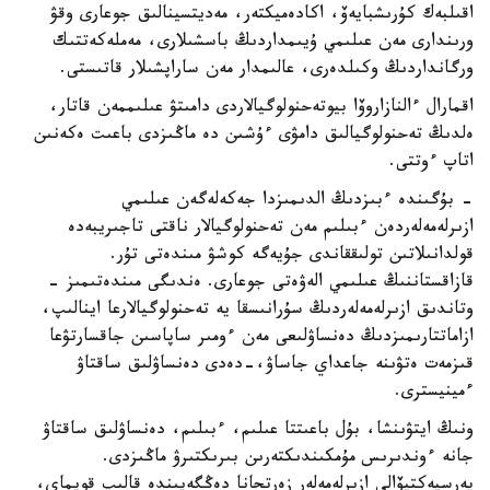
اقىلبەك كۇرىشبايەۆ، اكادەميكتەر، مەديتسينالىق جوعارى وقۋ
ورىندارى مەن عىلىمي ۇيىمداردىڭ باسشىلارى، مەملەكەتتىك
ورگانداردىڭ وكىلدەرى، عالىمدار مەن ساراپشىلار قاتىستى.
اقمارال ءالنازاروۆا بيوتەحنولوگيالاردى دامىتۋ عىلىممەن قاتار،
ەلدىڭ تەحنولوگيالىق دامۋى ءۇشىن دە ماڭىزدى باعىت ەكەنىن
اتاپ ءوتتى.
- بۇگىندە ءبىزدىڭ الدىمىزدا جەكەلەگەن عىلىمي
ازىرلەمەلەردەن ءبىلىم مەن تەحنولوگيالار ناقتى تاجىريبەدە
قولدانىلاتىن تولىققاندى جۇيەگە كوشۋ مىندەتى تۇر.
قازاقستاننىڭ عىلىمي الەۋەتى جوعارى. ەندىگى مىندەتىمىز -
وتاندىق ازىرلەمەلەردىڭ سۇرانىسقا يە تەحنولوگيالارعا اينالىپ،
ازاماتتارىمىزدىڭ دەنساۋلىعى مەن ءومىر ساپاسىن جاقسارتۋعا
قىزمەت ەتۋىنە جاعداي جاساۋ،-دەدى دەنساۋلىق ساقتاۋ
ءمينيسترى.
ونىڭ ايتۋىنشا، بۇل باعىتتا عىلىم، ءبىلىم، دەنساۋلىق ساقتاۋ
جانە ءوندىرىس مۇمكىندىكتەرىن بىرىكتىرۋ ماڭىزدى.
پەرسپەكتيۆالى ازىرلەمەلەر زەرتحانا دەڭگەيىندە قالىپ قويماي،