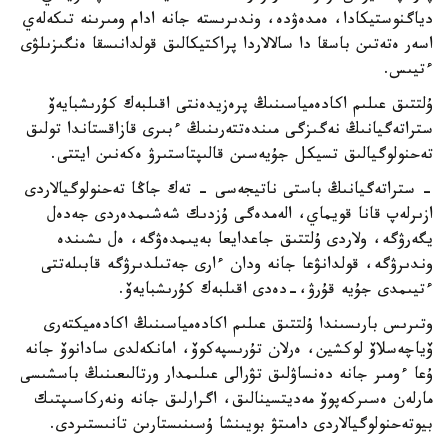
دياگنوستيكادا، ەمدەۋدە، وندىرىستە جانە ادام ومىرىنە تىكەلەي
اسەر ەتەتىن باسقا دا سالالاردا پراكتيكالىق قولدانىسقا ەنگىزىلۋى
ءتيىس.
ۇلتتىق عىلىم اكادەمياسىنىڭ پرەزيدەنتى اقىلبەك كۇرىشبايەۆ
ستراتەگيانىڭ نەگىزگى مىندەتتەرىنىڭ ءبىرى قازاقستاندا تولىق
تەحنولوگيالىق تسيكل جۇيەسىن قالىپتاستىرۋ ەكەنىن ايتتى.
- ستراتەگيانىڭ باستى ناتيجەسى - تەك جاڭا تەحنولوگيالاردى
ازىرلەپ قانا قويماي، الەمدەگى ۇزدىك شەشىمدەردى جەدەل
يگەرۋگە، ولاردى ۇلتتىق جاعدايعا بەيىمدەۋگە، ەل ىشىندە
وندىرۋگە، قولدانۋعا جانە ودان ءارى جەتىلدىرۋگە قابىلەتتى
ءتيىمدى جۇيە قۇرۋ،-دەدى اقىلبەك كۇرىشبايەۆ.
وتىرىس بارىسىندا ۇلتتىق عىلىم اكادەمياسىنىڭ اكادەميكتەرى
ۆياچەسلاۆ لوكشين، ەرلان تۇرىسپەكوۆ، امانكەلدى سادانوۆ جانە
ۇعا ءومىر جانە دەنساۋلىق تۋرالى عىلىمدار ورتالىعىنىڭ باسشىسى
مارلەن ەسىركەپوۆ مەديتسينالىق، اگرارلىق جانە ونەركاسىپتىك
بيوتەحنولوگيالاردى دامىتۋ بويىنشا ۇسىنىستارىن تانىستىردى.