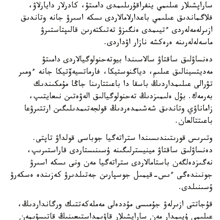
ساراپشىلار عىلىمي ينفراقۇرىلىمدى دامىتۋ، كادرلار دايارلاۋ،
فلاگماندىق عىلىمي باعدارلامالاردى ىسكە اسىرۋ جانە وتاندىق
ازىرلەمەلەردى ءتيىمدى ەنگىزۋ تەتىكتەرىن قالىپتاستىرۋ
ماسەلەلەرىنە ەرەكشە نازار اۋداردى.
دەنساۋلىق ساقتاۋ سالاسىندا بيوتەحنولوگيالاردى دامىتۋ
مەديتسينالىق عىلىم، دياگنوستيكا، فارماتسيەۆتيكا جانە ءومىر
تۋرالى عىلىمداردىڭ باسقا دا باعىتتارىنا جاڭا مۇمكىندىك
بەرمەك. بۇل ەلىمىزدىڭ تەحنولوگيالىق الەۋەتىن نىعايتىپ،
زاماناۋي وتاندىق شەشىمدەردىڭ قولجەتىمدىلىگىن ارتتىرۋعا
باعىتتالعان.
وتىرىس قورىتىندىسىندا ستراتەگيا جوباسى قولداۋ تاپتى.
دەنساۋلىق ساقتاۋ مينيسترلىگىنە ۇسىنىستاردى قاراستىرىپ،
نەگىزدەلگەن باستامالاردى ستراتەگيا مەن ونى ىسكە اسىرۋ
جونىندەگى ءىس-قيمىل جوسپارىن جەتىلدىرۋ كەزىندە ەسكەرۋ
ۇسىنىلدى.
قۇجاتتى ازىرلەۋ جۇمىسى مۇددەلى مەملەكەتتىك ورگانداردىڭ،
عىلىمي ۇيىمدار مەن ساراپشىلار قاۋىمداستىعىنىڭ قاتىسۋىمەن