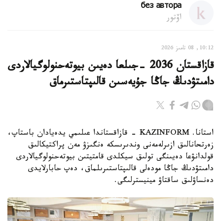
без автора
اۆتور
10:12, 08 تامىز 2026
قازاقستان 2036 -جىلعا دەيىن بيوتەحنولوگيالاردى
دامىتۋدىڭ جاڭا جۇيەسىن قالىپتاستىرماق
استانا. KAZINFORM - قازاقستاندا عىلىمي يدەيادان باستاپ،
زەرتحانالىق ازىرلەمەنى وندىرىسكە ەنگىزۋ مەن پراكتيكالىق
قولدانۋعا دەيىنگى تولىق سيكلدى قامتيتىن بيوتەحنولوگيالاردى
دامىتۋدىڭ جاڭا مودەلى قالىپتاستىرىلماق، دەپ حابارلايدى
دەنساۋلىق ساقتاۋ مينيسترلىگى.