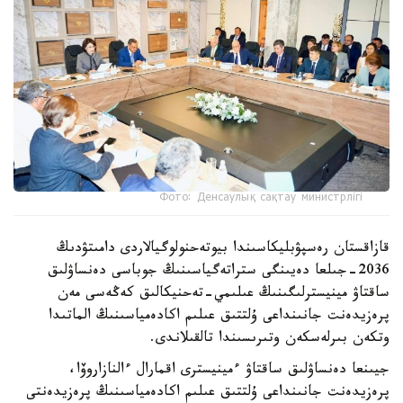
Фото: Денсаулық сақтау министрлігі
قازاقستان رەسپۋبليكاسىندا بيوتەحنولوگيالاردى دامىتۋدىڭ
2036-جىلعا دەيىنگى ستراتەگياسىنىڭ جوباسى دەنساۋلىق
ساقتاۋ مينيسترلىگىنىڭ عىلىمي-تەحنيكالىق كەڭەسى مەن
پرەزيدەنت جانىنداعى ۇلتتىق عىلىم اكادەمياسىنىڭ الماتىدا
وتكەن بىرلەسكەن وتىرىسىندا تالقىلاندى.
جيىنعا دەنساۋلىق ساقتاۋ ءمينيسترى اقمارال ءالنازاروۆا،
پرەزيدەنت جانىنداعى ۇلتتىق عىلىم اكادەمياسىنىڭ پرەزيدەنتى