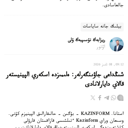
جالعاسادى.
بيلىك جانە ساياسات
ريزابەك نۇسىپبەك ۇلى
اۆتور
09:12, 08 تامىز 2026
شىڭداعى جاۋىنگەرلەر: ەلىمىزدە اسكەري الپينيستەر
قالاي دايارلانادى
استانا. KAZINFORM - بۇگىن - حالىقارالىق الپينيزم كۇنى.
وسىعان وراي Kazinform ءتىلشىسى قازاقستان قارۋلى