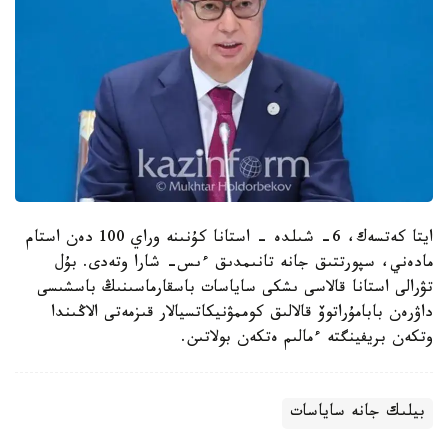
ايتا كەتسەك، 6- شىلدە - استانا كۇنىنە وراي 100 دەن استام
مادەني، سپورتتىق جانە تانىمدىق ءىس- شارا وتەدى. بۇل
تۋرالى استانا قالاسى ىشكى ساياسات باسقارماسىنىڭ باسشىسى
داۋرەن بابامۇراتوۆ قالالىق كوممۋنيكاتسيالار قىزمەتى الاڭىندا
وتكەن بريفينگتە ءمالىم ەتكەن بولاتىن.
بيلىك جانە ساياسات