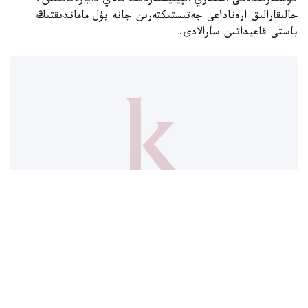
كۇشتەرىندەگى اسكەري الپينيستەردىڭ قالاي دايارلاناتىنىن،
حالىقارالىق ارەناداعى جەتىستىكتەرىن جانە بۇل ماماندىقتىڭ
باستى قاعيداتىن سارالادى.
Фото: Қорғаныс министрліг
كىمدەر اسكەري الپينيست بولا الادى؟
اسكەري الپينيستەر - تاۋلى جەردە جاۋىنگەرلىك مىندەتتەردى
ورىنداۋعا جانە جەكە قۇرامدى ارنايى تاۋ دايارلىعىنا ۇيرەتۋگە