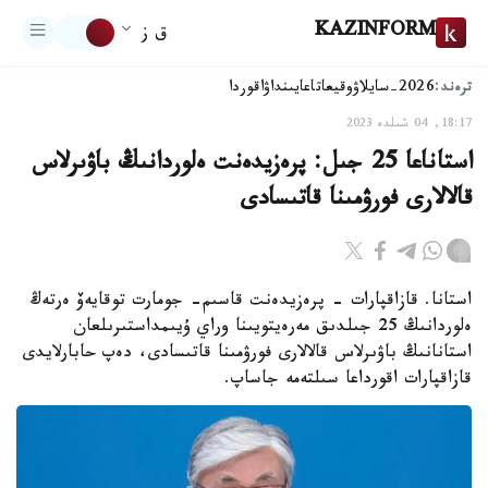
KAZINFORM
ق ز
ترەند:
2026-سايلاۋ
وقيعا
تاعايىنداۋ
اقوردا
18:17, 04 شىلدە 2023
استاناعا 25 جىل: پرەزيدەنت ەلوردانىڭ باۋىرلاس
قالالارى فورۋمىنا قاتىسادى
استانا. قازاقپارات - پرەزيدەنت قاسىم- جومارت توقايەۆ ەرتەڭ
ەلوردانىڭ 25 جىلدىق مەرەيتويىنا وراي ۇيىمداستىرىلعان
استانانىڭ باۋىرلاس قالالارى فورۋمىنا قاتىسادى، دەپ حابارلايدى
قازاقپارات اقورداعا سىلتەمە جاساپ.