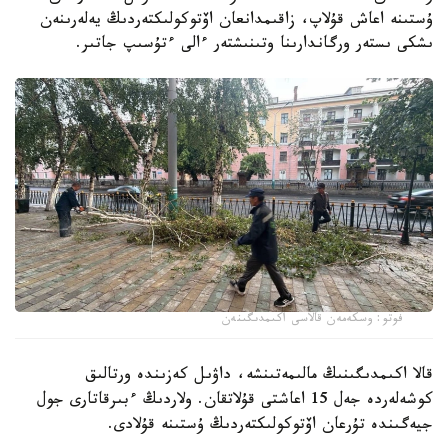
ۇستىنە اعاش قۇلاپ، زاقىمدانعان اۆتوكولىكتەردىڭ يەلەرىنەن
ىشكى ىستەر ورگاندارىنا وتىنىشتەر ءالى ءتۇسىپ جاتىر.
فوتو: وسكەمەن قالاسى اكىمدىگىنەن
قالا اكىمدىگىنىڭ مالىمەتىنشە، داۋىل كەزىندە ورتالىق
كوشەلەردە جەل 15 اعاشتى قۇلاتقان. ولاردىڭ ءبىرقاتارى جول
جيەگىندە تۇرعان اۆتوكولىكتەردىڭ ۇستىنە قۇلادى.