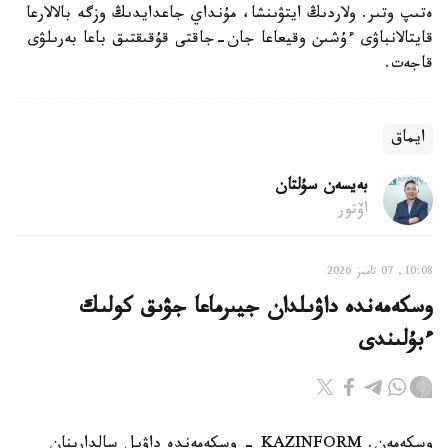
ەتىپ وتىر. ولاردىڭ ايتۋىنشا، مۇنداي جاعدايدىڭ وزگە بالالارعا
قايتالانباۋى ءۇشىن وقيعاعا جان-جاقتى قۇقىقتىق باعا بەرىلۋى
قاجەت.
ايماق
بەيسەن سۇلتان
اۆتور
10:08, 07 تامىز 2026
وسكەمەندە داۋىلدان جيىرماعا جۋىق كولىك
ءبۇلىندى
وسكەمەن. KAZINFORM - وسكەمەندە داۋىل سالدارىنان