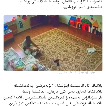
كامەراسىنا ءتۇسىپ قالعان. وقيعاعا بايلانىستى پوليتسيا
قىلمىستىق ءىس قوزعادى.
فوتو: ۆيدەودان الىنعان سكرين
بالانىڭ اتا-اناسىنىڭ ايتۋىنشا، ءبۇلدىرشىن جەكەمەنشىك
بالاباقشاعا نەبارى بەس كۇن بارعان. العاشىندا ونىڭ
مازاسىزدانۋىن بەيىمدەلۋ كەزەڭىمەن بايلانىستىرعان. الايدا كەيىن
بالاسىنىڭ قۇلاعىنان قان اعىپ، يىعىندا تىستەلگەن ءىز بارىن