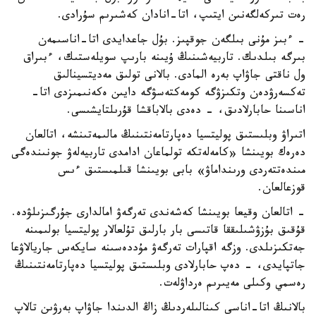
رەت تىركەلگەنىن ايتىپ، اتا-انادان كەشىرىم سۇرادى.
- ءبىز مۇنى بىلگەن جوقپىز. بۇل جاعدايدى اتا-اناسىمەن
بىرگە بىلدىك. تاربيەشىنىڭ ۇيىنە بارىپ سويلەستىك، ءبىراق
ول ناقتى جاۋاپ بەرە المادى. بالانى تولىق مەديتسينالىق
تەكسەرۋدەن وتكىزۋگە كومەكتەسۋگە دايىن ەكەنىمىزدى اتا-
اناسىنا حابارلادىق، - دەدى بالاباقشا قۇرىلتايشىسى.
اتىراۋ وبلىستىق پوليتسيا دەپارتامەنتىنىڭ مالىمەتىنشە، اتالعان
دەرەك بويىنشا «كامەلەتكە تولماعان ادامدى تاربيەلەۋ جونىندەگى
مىندەتتەردى ورىنداماۋ» بابى بويىنشا قىلمىستىق ءىس
قوزعالعان.
- اتالعان وقيعا بويىنشا كەشەندى تەرگەۋ امالدارى جۇرگىزىلۋدە.
قۇقىق بۇزۋشىلىققا قاتىسى بار بارلىق تۇلعالار پوليتسيا بولىمىنە
جەتكىزىلدى. وزگە اقپارات تەرگەۋ مۇددەسىنە سايكەس جاريالاۋعا
جاتپايدى، - دەپ حابارلادى وبلىستىق پوليتسيا دەپارتامەنتىنىڭ
رەسمي وكىلى مەيىرىم ەرداۋلەت.
بالانىڭ اتا-اناسى كىنالىلەردىڭ زاڭ الدىندا جاۋاپ بەرۋىن تالاپ