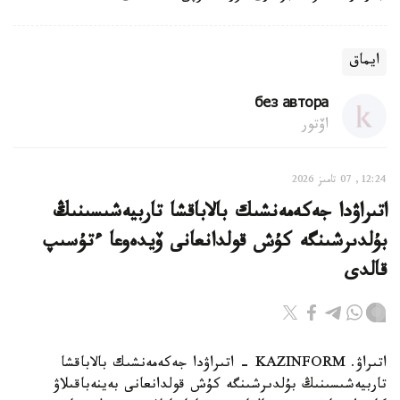
ايماق
без автора
اۆتور
12:24, 07 تامىز 2026
اتىراۋدا جەكەمەنشىك بالاباقشا تاربيەشىسىنىڭ
بۇلدىرشىنگە كۇش قولدانعانى ۆيدەوعا ءتۇسىپ
قالدى
اتىراۋ. KAZINFORM - اتىراۋدا جەكەمەنشىك بالاباقشا
تاربيەشىسىنىڭ بۇلدىرشىنگە كۇش قولدانعانى بەينەباقىلاۋ