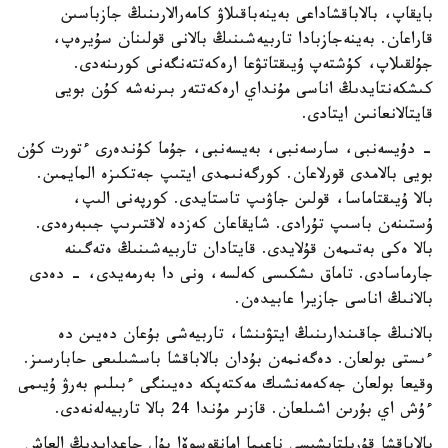
بايقاپ، بالاباقشاداعى بەينەباقىلاۋ كامەرالارىنىڭ جازباسىن
قاراعان. بەينەجازبادا تاربيەشىنىڭ بالانى قولىنان سۇيرەپ،
جۇلقىلاپ، كۇشتەپ ۇيىقتاتۋعا ارەكەتتەنگەنى كورىنەدى.
كىشكەنتايدىڭ اناسى مۇنداي ارەكەتتەر بىرنەشە كۇن بويى
قايتالانعانىن ايتادى.
- دۇيسەنبى، سارسەنبى، بەيسەنبى، جۇما كۇندەرى ءتورت كۇن
بويى بالامدى قورلاعان. كورگەنىمدى ايتىپ جەتكىزە المايمىن.
بالا ۇيىقتاماسا، قولىن جاۋىپ تاستايدى. كورپەنى الىپ،
ۇستىنەن باسىپ تۇرادى. شايقاعان كەزدە لاقتىرىپ جىبەرەدى.
بالا ەكى بەتىمەن قۇلايدى. قايتادان تاربيەشىنىڭ ەتەگىنە
جارماسادى. تاماق ىشكىسى كەلسە، ونى دا بەرمەيدى، - دەدى
بالانىڭ اناسى جازيرا عابيدەن.
بالانىڭ جاقىندارىنىڭ ايتۋىنشا، تاربيەشى بۇعان دەيىن دە
ءىستى بولعان. دەگەنمەن بۇدان بالاباقشا باسشىلىعى حابارسىز.
وقيعا بولعان جەكەمەنشىك مەكتەپكە دەيىنگى ءبىلىم بەرۋ ۇيىمى
ءۇش اي بۇرىن اشىلعان. قازىر مۇندا 24 بالا تاربيەلەنەدى.
بالاباقشا قۇرىلتايشىسى ناعيما امانقوسوۆا بۇل جاعدايدىڭ العاش