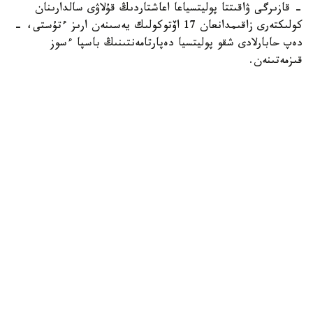
- قازىرگى ۋاقىتتا پوليتسياعا اعاشتاردىڭ قۇلاۋى سالدارىنان
كولىكتەرى زاقىمدانعان 17 اۆتوكولىك يەسىنەن ارىز ءتۇستى، -
دەپ حابارلادى شقو پوليتسيا دەپارتامەنتىنىڭ باسپا ءسوز
قىزمەتىنەن.
پوليتسياعا ءالى بارلىق زارداپ شەككەن كولىك يەلەرى جۇگىنىپ
ۇلگەرمەگەن بولۋى دا مۇمكىن.