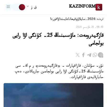
KAZINFORM
ق ز
ترەند:
2026-سايلاۋ
وقيعا
تاعايىنداۋ
اقوردا
08:48, 25 ماۋسىم 2021
قازگيدرومەت: ماۋسىمنىڭ 25- كۇنگى اۋا رايى
بولجامى
نۇر- سۇلتان. قازاقپارات - «قازگيدرومەت» ر م ك- سى
ماۋسىمنىڭ 25-كۇنگى اۋا رايى بولجامىن جاريالادى، دەپ
حابارلايدى قازاقپارات.