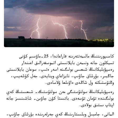
كاسىپورىننىڭ مالىمەتتەرىنە قاراعاندا، 25-ماۋسىم كۇنى
تسيكلون جانە ونىمەن بايلانىستى اتموسفەرالىق اعىندار
رەسپۋبليكانىڭ شىعىس بولىگىنە اسەر ەتىپ، سوعان بايلانىستى
جاڭبىر، بۇرشاق جاۋىپ، نايزاعاي وينايدى. جەل كۇشەيىپ،
وڭتۇستىكتە ول شاڭدى داۋىلعا ۇلاسادى.
رەسپۋبليكانىڭ سولتۇستىگى مەن سولتۇستىك- شىعىستىڭ كەي
بولىگىندە تۇمان تۇسەدى. باتىستا كۇن جاۋىن- شاشىنسىز جانە
اپتاپ ىستىق بولادى.
الماتى، جامبىل وبلىستارىنىڭ كەي جەرلەرىندە بۇرشاق جاۋىپ،