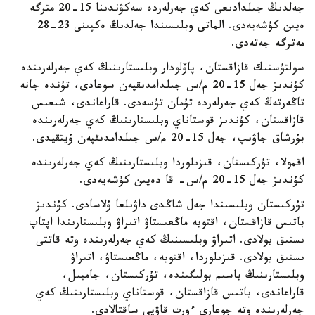
جەلدىڭ جىلدادىعى كەي جەرلەردە سەكۋندىنا 15-20 مترگە
ەيىن كۇشەيەدى. الماتى وبلىسىندا جەلدىڭ ەكپىنى 23-28
مەترگە جەتەدى.
سولتۇستىك قازاقستان، پاۆلودار وبلىستارىنىڭ كەي جەرلەرىندە
كۇندىز جەل 15-20 م/س جىلدامدىقپەن سوعادى، تۇندە جانە
تاڭەرتەڭ كەي جەرلەردە تۇمان تۇسەدى. قاراعاندى، شىعىس
قازاقستان، كۇندىز قوستاناي وبلىستارىنىڭ كەي جەرلەرىندە
بۇرشاق جاۋىپ، جەل 15-20 م/س جىلدامدىقپەن ۇيتقيدى.
اقمولا، تۇركىستان، قىزىلوردا وبلىستارىنىڭ كەي جەرلەرىندە
كۇندىز جەل 15-20 م/س- قا دەيىن كۇشەيەدى.
تۇركىستان وبلىسىندا جەل شاڭدى داۋىلعا ۇلاسادى. كۇندىز
باتىس قازاقستان، اقتوبە ماڭعىستاۋ اتىراۋ وبلىستارىندا اپتاپ
ىستىق بولادى. اتىراۋ وبلىسىنىڭ كەي جەرلەرىندە وتە قاتتى
ىستىق بولادى. قىزىلوردا، اقتوبە، ماڭعىستاۋ، اتىراۋ
وبلىستارىنىڭ باسىم بولىگىندە، تۇركىستان، جامبىل،
قاراعاندى، باتىس قازاقستان، قوستاناي وبلىستارىنىڭ كەي
جەرلەرىندە وتە جوعارى ءورت قاۋپى ساقتالادى.