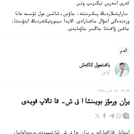
كەرى اسەرىن تيگىزىپ وتىر.
ساراپشىلاردىڭ پىكىرىنشە، جاۋىن-شاشىن مول تۇسسە عانا
وزەندەگى احۋال جاقسارادى. الايدا سينوپتيكتەردىڭ ايتۋىنشا،
جاقىن ۋاقىتتا جاڭبىر جاۋمايدى.
الەم
باقىتجول كاكەش
اۆتور
19:56, 10 تامىز 2026
يران ورمۋز بويىنشا ا ق ش- قا تالاپ قويدى
استانا. قازاقپارات - يران «ا ق ش شارتىمىزدى ورىنداماسا،