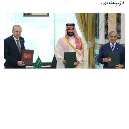
قاۋىپتەنەدى.
Фото: Anadolu
گەوساياسي جاعداي ۋشىققان سايىن بىرلەسە ارەكەت ەتۋدىڭ
ماڭىزى ارتتى. وعان قوسا قازىر قۇراما شتاتتاردىڭ قاۋىپسىزدىك
كەپىلدىكتەرىنە سەنىم ازايدى. ساۋد ارابياسى يرانعا قارسى
سوعىس باستالعالى بەرى بىرنەشە رەت تەگەراننىڭ شابۋىلىنا