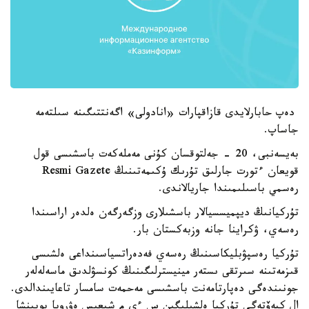
دەپ حابارلايدى قازاقپارات «انادولى» اگەنتتىگىنە سىلتەمە
جاساپ.
بەيسەنبى، 20 - جەلتوقسان كۇنى مەملەكەت باسشىسى قول
قويعان ءتورت جارلىق تۇرىك ۇكىمەتىنىڭ Resmi Gazete
رەسمي باسىلىمىندا جاريالاندى.
تۇركيانىڭ ديپميسسيالار باسشىلارى وزگەرگەن ەلدەر اراسىندا
رەسەي، ۋكراينا جانە وزبەكستان بار.
تۇركيا رەسپۋبليكاسىنىڭ رەسەي فەدەراتسياسىنداعى ەلشىسى
قىزمەتىنە سىرتقى ىستەر مينيسترلىگىنىڭ كونسۋلدىق ماسەلەلەر
جونىندەگى دەپارتامەنت باسشىسى مەحمەت سامسار تاعايىندالدى.
ال كيەۆتەگى تۇركيا ەلشىلىگىن س ءى م شىعىس ەۋروپا بويىنشا