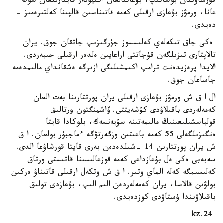
قۇرساۋىنان بوساتىپ، بۇعاتتالعان اكتيۆتەر قايتارىلعان سوڭ
عانا، ورمۋز بۇعازى ارقىلى كەمە قاتىناسىن قالپىنا كەلتىرەمىز -
دەيدى.
ەكى جاق تىكەلەي كەلىسسوز جۇرگىزىپ جاتقان جوق. يران
تالاپتارى تىزىلگەن قۇجاتتى اراعايىن ەلدەر ارقىلى جىبەردى.
الايدا پرەزيدەنت ترامپ اكىمشىلىگى ازىرگە ەشقانداي مالىمدەمە
جاساعان جوق.
ال ا ق ش ورمۋز بۇعازى ارقىلى يران پورتتارىنا بەت العان
كەمەلەردى باقىلاۋدى كۇشەيتتى. ۆاشينگتون ورتالىق
قولباسشىلىعىنىڭ مالىمەتىنە سۇيەنسەك، بلوكادا قايتا
ەنگىزىلگەلى 55 كەمە باعىتىن وزگەرتۋگە ءماجبۇر بولعان. ا ق
ش يران پورتتارىن 14 -شىلدەدەن بەرى قايتا قورشاۋعا الدى.
سەبەبى ەكى ەل بۇعازداعى كەمە قوزعالىسىنا قاتىستى ورتاق
كەلىسىمگە كەلە الماي وتىر. ا ق ش وتكەل ارقىلى قاتىناۋ ەركىن
بولۋىن قالاسا، يران كەمەلەردەن الىم الىپ، بۇعازدى تولىق
باقىلاۋىندا ۇستاۋدى كوزدەيدى.
24.kz