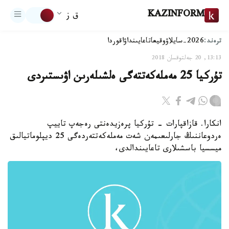
KAZINFORM
ق ز
ترەند:
2026-سايلاۋ
وقيعا
تاعايىنداۋ
اقوردا
13:13, 20 جەلتوقسان 2018
تۇركيا 25 مەملەكەتتەگى ەلشىلەرىن اۋىستىردى
انكارا. قازاقپارات - تۇركيا پرەزيدەنتى رەجەپ تاييپ
ەردوعاننىڭ جارلىعىمەن شەت مەملەكەتتەردەگى 25 ديپلوماتيالىق
ميسسيا باسشىلارى تاعايىندالدى،