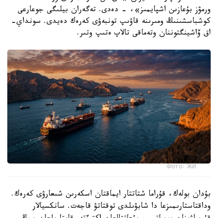
ورمۋز بۇعازىن اشپايمىز»، - دەدى. تەگەران بيلىگى جوعارعى
كوشباسشىنىڭ ومىرىنە قاۋىپ تونبەۋى كەرەك دەيدى. سونداي-
اق ۆاشينگتوننان وتەماقى تالاپ ەتىپ وتىر.
Фото: ЖИ
بۇدان بولەك، قۇراما شتاتتار ايماقتان اسكەرىن شىعارۋى كەرەك.
وداقتاستارىمىزعا دا شابۋىلدى توقتاتۋ قاجەت. سانكسيالار