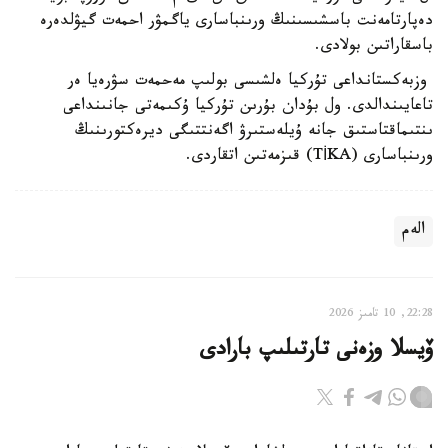
دەپارتامەنت باسشىسىنىڭ ورىنباسارى ياگمۋر احمەت گيۋلدەرە
باسقاراتىن بولادى.
وزبەكستانداعى تۇركيا ەلشىسى بولىپ مەحمەت سۋرەيا ەر
تاعايىندالدى. ول بۇدان بۇرىن تۇركيا ۇكىمەتى جانىنداعى
ىنتىماقتاستىق جانە ۇيلەستىرۋ اگەنتتىگى ديرەكتورىنىڭ
ورىنباسارى (TİKA) قىزمەتىن اتقاردى.
الەم
22:28, 10 تامىز 2026
ۆيسلا وزەنى تارتىلىپ بارادى