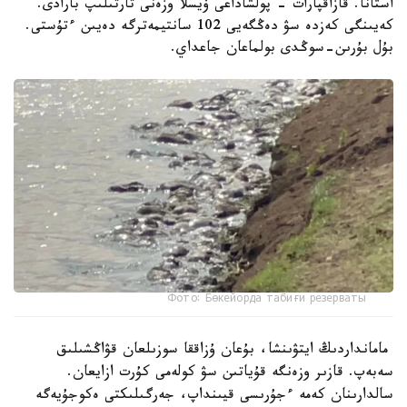
استانا. قازاقپارات - پولشاداعى ۆيسلا وزەنى تارتىلىپ بارادى.
كەيىنگى كەزدە سۋ دەڭگەيى 102 سانتيمەترگە دەيىن ءتۇستى.
بۇل بۇرىن-سوڭدى بولماعان جاعداي.
Фото: Бөкейорда табиғи резерваты
مامانداردىڭ ايتۋىنشا، بۇعان ۇزاققا سوزىلعان قۋاڭشىلىق
سەبەپ. قازىر وزەنگە قۇياتىن سۋ كولەمى كۇرت ازايعان.
سالدارىنان كەمە ءجۇرىسى قيىنداپ، جەرگىلىكتى ەكوجۇيەگە