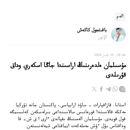
الەم
باقىتجول كاكەش
اۆتور
18:46, 10 تامىز 2026
مۇسىلمان ەلدەرىنىڭ اراسىندا جاڭا اسكەري وداق
قۇرىلدى
استانا. قازاقپارات - ساۋد ارابياسى، پاكىستان جانە تۇركيا
مەككە قالاسىندا قورعانىس سالاسىنداعى بىرلەسكەن كەلىسىمگە
قول قويدى. مۇسىلمان الەمىنىڭ ىقپالدى ءارى ا ق ش- قا
وداقتاس بۇل ءۇش مەملەكەت ايماقتاعى شيەلەنىستەن