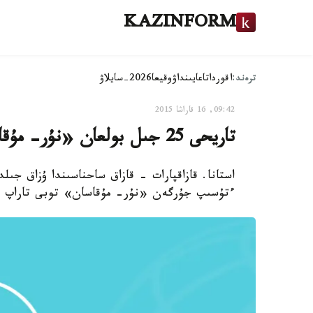
KAZINFORM
ترەند:
اقوردا
تاعايىنداۋ
وقيعا
2026-سايلاۋ
09:42, 16 قاراشا 2015
تاريحى 25 جىل بولعان «نۇر- مۇقاسان» توبى تارايتىن بولعانى ما؟
استانا. قازاقپارات - قازاق ساحناسىندا ۇزاق جىل
ءتۇسىپ جۇرگەن «نۇر- مۇقاسان» توبى تاراپ جا