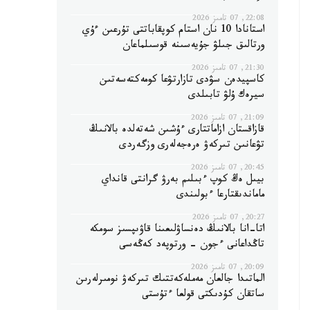
22:08, 07 تامىز 2026
استانادا 10 نان استام كوپقاباتتى تۇرعىن ءۇي
ورتالىق جىلۋ جۇيەسىنە قوسىلماعان
21:30, 07 تامىز 2026
كاسپيدەن سۋدى تازارتۋعا كومەكتەسەتىن
سيرەك ۇلۋ تابىلدى
21:09, 07 تامىز 2026
قازاقستان ازاماتتارى ءۇشىن شەتەلدە بالانىڭ
تۋعانىن تىركەۋ ەرەجەلەرى وزگەردى
20:45, 07 تامىز 2026
بيىل ەڭ كوپ ءبىلىم بەرۋ گرانتى قانداي
ماماندىقتارعا ءبولىندى
20:27, 07 تامىز 2026
اتا-انا بالانىڭ دەنساۋلىعىنا قاۋىپسىز سومكە
تاڭداعانى ءجون - ورتوپەد كەڭەسى
20:09, 07 تامىز 2026
الماتىدا جالعان مەملەكەتتىك تىركەۋ نومىرلەرىن
ساتقان كۇدىكتى قولعا ءتۇستى