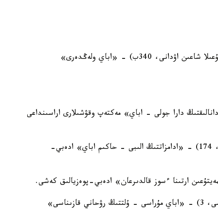
16:00, ناۋرىزباي اۋدانىنىڭ كوميۋنيتي ورتالىعى (شۇعىلا شاعىن اۋدانى، 340ب) - «اباي ولەڭدەرى»
ى - «دانالىقتىڭ دارا جولى - اباي» مەكتەپ وقۋشىلارى اراسىنداعى
11:00, №24 كىتاپحانا (4-اينابۇلاق شاعىن اۋدانى، 174) - «ادامزاتتىڭ الىبى - حاكىم اباي» ادەبي-
11:00, №14 كىتاپحانا (ريمسكي-كورساكوۆ كوشەسى، 3) - «اباي مۇراسى - ۇلتتىڭ رۋحاني قازىناسى»