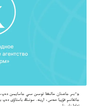
«ءبىر جاعىنان حالىققا توسىن سىي جاسايمىن دەپ، 
جاتقانىم قۇپيا ەمەس، ارينە. سونىڭ باستاۋى دەپ 