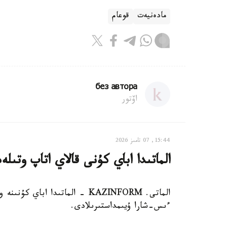
مادەنيەت
قوعام
без автора
اۆتور
15:44, 07 تامىز 2026
الماتىدا اباي كۇنى قالاي اتاپ وتىلە
الماتى. KAZINFORM - الماتىدا ا
ءىس-شارا ۇيىمداستىرىلادى.