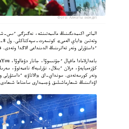
Фото: Алматы әкімдігі
ءداستۇرلى ونەر تەاترىنىڭ الدىنداعى الاڭدا وتەدى. 
ونەر كورسەتەدى. سونداي-اق «الاتاۋ» ءداستۇرلى ونە
اۋدانىنىڭ شىعارماشىلىق ۇجىمدارى ساحناعا شىعادى.