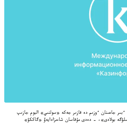
ءبىر جاعىنان ءوزىم دە قازىر جەكە «سولنىي» البوم جازىپ
بىلۋگە بولادى»، - دەدى مۇقاسان شاحزادايەۆ «گاككۋ»