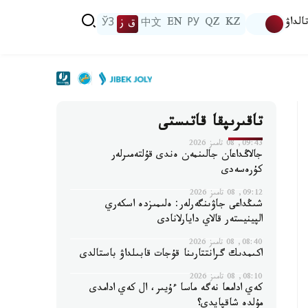
الداۋ
KZ
QZ
РУ
EN
中文
ق ز
ЎЗ
تاقىرىپقا قاتىستى
09:43, 08 تامىز 2026
جالاڭداعان جالىنمەن ەندى قۇلتەمىرلەر
كۇرەسەدى
09:12, 08 تامىز 2026
شىڭداعى جاۋىنگەرلەر: ەلىمىزدە اسكەري
الپينيستەر قالاي دايارلانادى
08:40, 08 تامىز 2026
اكىمدىك گرانتتارىنا قۇجات قابىلداۋ باستالدى
08:10, 08 تامىز 2026
كەي ادامعا نەگە ماسا ءۇيىر، ال كەي ادامدى
مۇلدە شاقپايدى؟