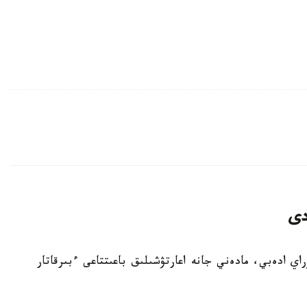
دى
باي كۇنىنە وراي ادەبي، مادەني جانە اعارتۋشىلىق باعىتتاعى ءبىرقاتار