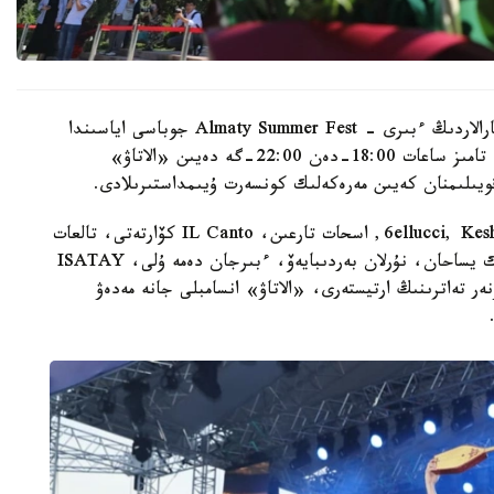
الماتى اكىمدىگىنىڭ مالىمەتىنشە، نەگىزگى ءىس-شارالاردىڭ ءبىرى - Almaty Summer Fest جوباسى اياسىندا
وتەتىن «اباي الەمى» كونسەرت-سپەكتاكلى. ول 8- تامىز ساعات 18:00-دەن 22:00-گە دەيىن «الاتاۋ»
قويىلىمنان كەيىن مەرەكەلىك كونسەرت ۇيىمداستىرىلادى.
باعدارلامادا ماقپال ءجۇنىسوۆا، جانار دۋعالوۆا، 6ellucci, KeshYou, اسحات تارعىن، IL Canto كۆارتەتى، تالعات
كۇزەمبايەۆ، ەرلان ءبىلال، نۇرلىبەك ناعمەتوۆ، سەرىك يساحان، نۇرلان بەردىبايەۆ، ءبىرجان دەمە ۇلى، ISATAY
ر تەاترىنىڭ ارتيستەرى، «الاتاۋ» انسامبلى جانە مەدەۋ