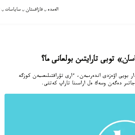
الەمدە
قازاقستان
ساياسات
ت
دار بويى اۋەزدى اندەرىمەن، ءارى تۇراقتىلىعىمەن كوزگە
تىر دەگەن وسەك ەل اراسىنا تاراپ كەتتى.