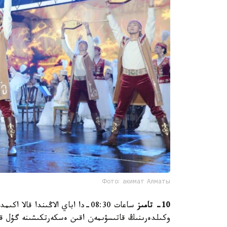
Фото: акимат Алматы
10- تامىز
ساعات 08:30-دا اباي الاڭىندا قا
وكىلدەرىنىڭ قاتىسۋىمەن اقىن ەسكەرتكىشىنە گۇل ق