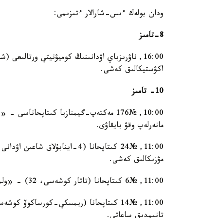
ودان بولەك ءىس-شارالار ءتىزىمى:
8-تامىز
اكۋستيكالىق كەشى.
10- تامىز
10:00, №176 مەكتەپ-گيمنازيا كىتاپحاناس
مانەرلەپ وقۋ بايقاۋى.
مۋزىكالىق كەشى.
11:00, №6 كىتاپحانا (تاتار كوشەسى، 32) - «ولمەيتۇعىن ارتىنا ءسوز قالدىرعان» ادەبي-پوەزيالىق كەشى.
تانىمدىق ساعاتى.