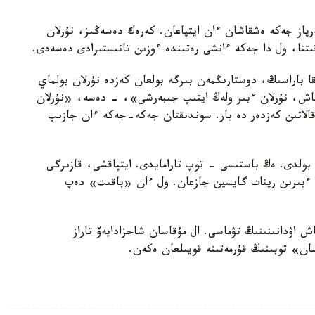
ەرپاز جەكە ەشقاشان ءان ايتپاعان. كەرەك دەسەڭىز، نۇرلان
ىتتا، ول دا جەكە ءانشى رەتىندە ءوزىن تانىستىرادى دەسەدى.
 باراسىڭ، دوستارىڭمەن بىرگە بولعان كەزدە نۇرلان بولماي
ۇقاش، نۇرلان ءبىر ولەڭ ايتىپ جىبەرشى»، - دەسە، «نۇرلان
اتىن كەزدەر دە بار. سوندىقتان جەكە-جەكە ءان جازىپ
بولدى. ەڭ باستىسى - توپ تارامايدى. ايتپاقشى، قازىرگى
 ءبىرىن رينات گايسين جازعان. ول ءان «باقىت» دەپ
ش اۋدانىنىنىڭ تۋماسى. ال مۇقاسان شاحزادايەۆ تاراز
ن» توبىنىڭ قۇرمەتىنە قويىلعان ەكەن.