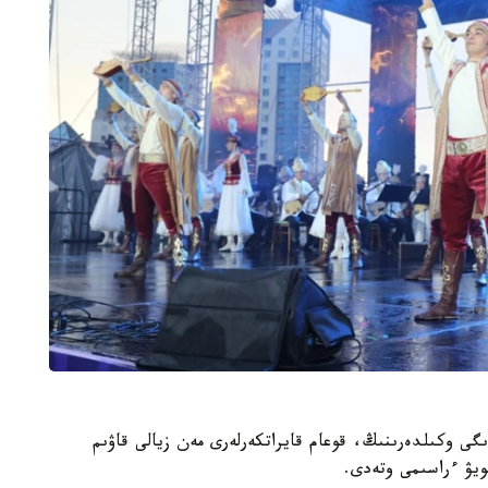
لا اكىمدىگى وكىلدەرىنىڭ، قوعام قايراتكەرلەرى مەن زيالى قاۋىم
ويۋ ءراسىمى وتەدى.