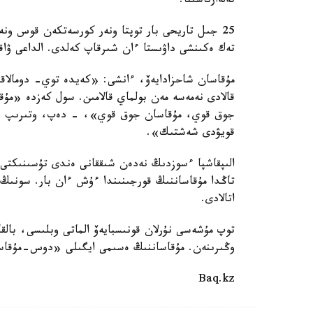
تەلەارناسىنا.
25 جىل تاريحى بار توپتا ونەر كورسەتكەن قوس ون
تەك ەكىنشى داۋىستا ءان شىرقاپ كەلدى. الداعى ۋاق
مۇقاسان شاحزادايەۆ، ءانشى: «كەيدە توي- دومالاققا
قالادى نەمەسە مەن بولماي قالامىن. سول كەزدە «م
جوق قوي، مۇقاسان جوق قوي»، - دەپ، وتىرىپ قال
قويۋدى شەشتىك».
الىپقاشپا ءسوزدىڭ نەدەن شىققانى ەندى تۇسىنىكتى 
تاڭدا مۇقاساننىڭ قورجىنىندا ءۇش ءان بار. سونىڭ
اتالادى.
توپ مۇشەسى نۇرلان قونىسبايەۆ الماتى وبلىسى، بالقا
وڭىرىنەن. مۇقاساننىڭ ەسىمى ايگىلى «دوس-مۇقاسا
Baq.kz