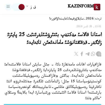
KAZINFORM
ق ز
ترەند:
2026-سايلاۋ
وقيعا
تاعايىنداۋ
اقوردا
13:01, 20 تامىز 2010
استانا قالاسئ مةكتةپ بئتئرؤشئلةرئنئث 25 پايئزئ
زاثگةر-قذقئقتانؤشئ ماماندئعئن تاثدايدئ
قازاقپارات /قانات مامةتقازئ ذلئ/ - جئل سايئن استانا قالاسئنداعئ
مةكتةپ بئتئرؤشئلةردئث 25 پايئزدايئ زاثگةر-قذقئقتانؤشئ
ماماندئعئن تاثدايدئ. بذگئن «قازاقستان رةسپؤبليكاسئنئث
كونستيتؤسياسئنا 15 جئل: زاثنامانئث ئلگةرئ جةتئلدئرؤ» اتتئ
تاقئرئپتا رةسپؤبليكالئق عئلئمي-تاجئريبةلئك كونفةرةنسياسئ
بارئسئندا استانا قالاسئ اكئمئنئث ورئنباسارئ ايدا بالايةأا وسئلاي
ءمالئم ةتتئ