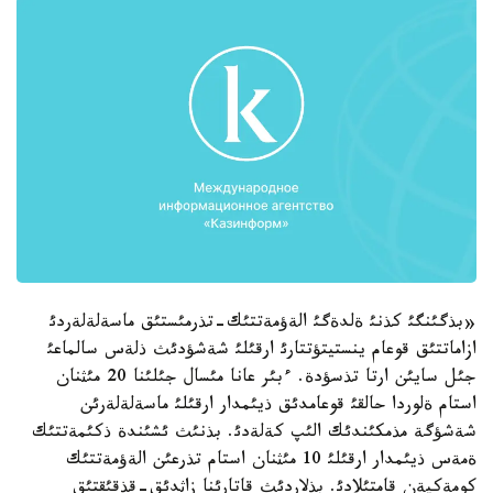
«بذگئنگئ كذنئ ةلدةگئ الةؤمةتتئك-تذرمئستئق ماسةلةلةردئ
ازاماتتئق قوعام ينستيتؤتتارئ ارقئلئ شةشؤدئث ذلةس سالماعئ
جئل سايئن ارتا تذسؤدة. ءبئر عانا مئسال جئلئنا 20 مئثنان
استام ةلوردا حالقئ قوعامدئق ذيئمدار ارقئلئ ماسةلةلةرئن
شةشؤگة مذمكئندئك الئپ كةلةدئ. بذنئث ئشئندة ذكئمةتتئك
ةمةس ذيئمدار ارقئلئ 10 مئثنان استام تذرعئن الةؤمةتتئك
كومةكپةن قامتئلادئ. بذلاردئث قاتارئنا زاثدئق-قذقئقتئق