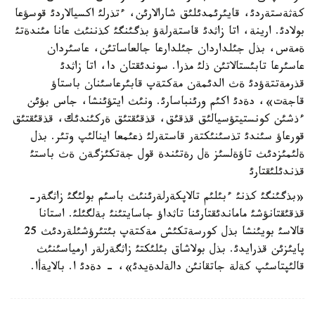
كةثةستةردئ، قايئرئمدئلئق شارالارئن، ءتذرلئ اكسيالاردئ قوسؤعا
بولادئ. ارينة، اتا زاثدئ قاستةرلةؤ بذگئنگئ كذننئث عانا مئندةتئ
ةمةس، بذل جئلداردان جئلدارعا جالعاساتئن، عاسئردان
عاسئرعا تابئستالاتئن ذلئ مذرا. سوندئقتان دا، اتا زاثدئ
قذرمةتتةؤدئ ةث الدئمةن مةكتةپ قابئرعاسئنان باستاؤ
قاجةت»، دةدئ اكئم ورئنباسارئ. ونئث ايتؤئنشا، جاس بؤئن
ءذشئن كونستيتؤسيالئق قذقئق، قذقئقتئق ةركئندئك، قذقئقتئق
قورعاؤ سئندئ تذسئنئكتةر قاستةرلئ ذعئمعا اينالئپ وتئر. بذل
ةلئمئزدئث تاؤةلسئز ةل رةتئندة قول جةتكئزگةن ةث باستئ
قذندئلئقتارئ
«بذگئنگئ كذنئ ءبئلئم تالاپكةرلةرئنئث باسئم بولئگئ زاثگةر-
قذقئقتانؤشئ ماماندئقتارئنا تاثداؤ جاسايتئنئ بةلگئلئ. استانا
قالاسئ بويئنشا بذل كورسةتكئش مةكتةپ بئتئرؤشئلةردئث 25
پايئزئن قذرايدئ. بذل بولاشاق بئلئكتئ زاثگةرلةر ارمياسئنئث
قالئپتاسئپ كةلة جاتقانئن دالةلدةيدئ»، - دةدئ ا. بالايةأا.