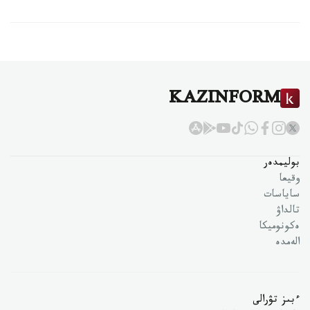
KAZINFORM
بوليمدەر
وقيعا
ساياسات
تالداۋ
ەكونوميكا
الەمدە
ءبىز تۋرالى