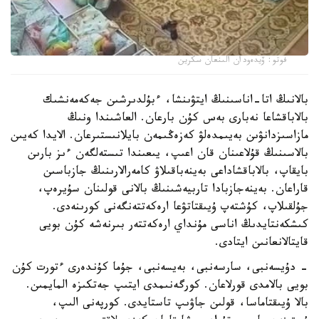
فوتو: ۆيدەودان الىنعان سكرين
بالانىڭ اتا-اناسىنىڭ ايتۋىنشا، ءبۇلدىرشىن جەكەمەنشىك
بالاباقشاعا نەبارى بەس كۇن بارعان. العاشىندا ونىڭ
مازاسىزدانۋىن بەيىمدەلۋ كەزەڭىمەن بايلانىستىرعان. الايدا كەيىن
بالاسىنىڭ قۇلاعىنان قان اعىپ، يىعىندا تىستەلگەن ءىز بارىن
بايقاپ، بالاباقشاداعى بەينەباقىلاۋ كامەرالارىنىڭ جازباسىن
قاراعان. بەينەجازبادا تاربيەشىنىڭ بالانى قولىنان سۇيرەپ،
جۇلقىلاپ، كۇشتەپ ۇيىقتاتۋعا ارەكەتتەنگەنى كورىنەدى.
كىشكەنتايدىڭ اناسى مۇنداي ارەكەتتەر بىرنەشە كۇن بويى
قايتالانعانىن ايتادى.
- دۇيسەنبى، سارسەنبى، بەيسەنبى، جۇما كۇندەرى ءتورت كۇن
بويى بالامدى قورلاعان. كورگەنىمدى ايتىپ جەتكىزە المايمىن.
بالا ۇيىقتاماسا، قولىن جاۋىپ تاستايدى. كورپەنى الىپ،