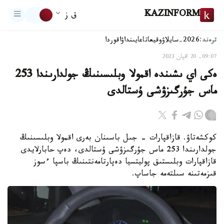
KAZINFORM
ق ز
ترەند:
2026-سايلاۋ
وقيعا
تاعايىنداۋ
اقوردا
09:07, 20 اقپان 2023
ەكى اي ىشىندە اقمولا وبلىسىنىڭ جولدارىندا 253
ماس جۇرگىزۋشى ۇستالدى
كوكشەتاۋ. قازاقپارات - جىل باسىنان بەرى اقمولا وبلىسىنىڭ
جولدارىندا 253 ماس جۇرگىزۋشى ۇستالدى، دەپ حابارلايدى
قازاقپارات وبلىستىق پوليتسيا دەپارتامەنتىنىڭ باسپا ءسوز
قىزمەتىنە سىلتەمە جاساپ.