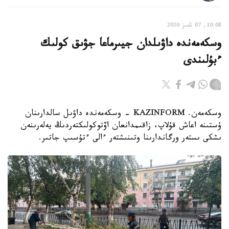
10:08, 07 تامىز 2026
وسكەمەندە داۋىلدان جيىرماعا جۋىق كولىك
ءبۇلىندى
وسكەمەن. KAZINFORM - وسكەمەندە داۋىل سالدارىنان
ۇستىنە اعاش قۇلاپ، زاقىمدانعان اۆتوكولىكتەردىڭ يەلەرىنەن
ىشكى ىستەر ورگاندارىنا وتىنىشتەر ءالى ءتۇسىپ جاتىر.