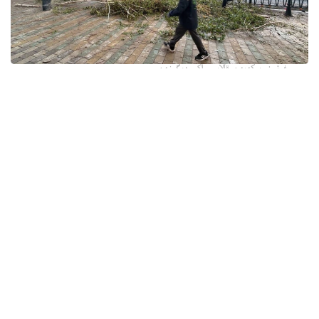
فوتو: وسكەمەن قالاسى اكىمدىگىنەن
قالا اكىمدىگىنىڭ مالىمەتىنشە، داۋىل كەزىندە ورتالىق
كوشەلەردە جەل 15 اعاشتى قۇلاتقان. ولاردىڭ ءبىرقاتارى جول
جيەگىندە تۇرعان اۆتوكولىكتەردىڭ ۇستىنە قۇلادى.
- قازىرگى ۋاقىتتا پوليتسياعا اعاشتاردىڭ قۇلاۋى سالدارىنان
كولىكتەرى زاقىمدانعان 17 اۆتوكولىك يەسىنەن ارىز ءتۇستى، -
دەپ حابارلادى شقو پوليتسيا دەپارتامەنتىنىڭ باسپا ءسوز
قىزمەتىنەن.
پوليتسياعا ءالى بارلىق زارداپ شەككەن كولىك يەلەرى جۇگىنىپ
ۇلگەرمەگەن بولۋى دا مۇمكىن.