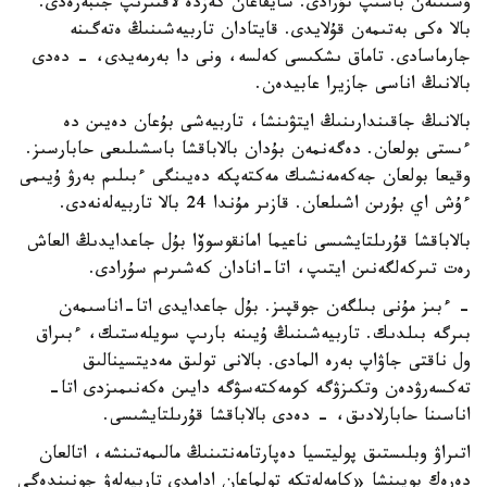
ۇستىنەن باسىپ تۇرادى. شايقاعان كەزدە لاقتىرىپ جىبەرەدى.
بالا ەكى بەتىمەن قۇلايدى. قايتادان تاربيەشىنىڭ ەتەگىنە
جارماسادى. تاماق ىشكىسى كەلسە، ونى دا بەرمەيدى، - دەدى
بالانىڭ اناسى جازيرا عابيدەن.
بالانىڭ جاقىندارىنىڭ ايتۋىنشا، تاربيەشى بۇعان دەيىن دە
ءىستى بولعان. دەگەنمەن بۇدان بالاباقشا باسشىلىعى حابارسىز.
وقيعا بولعان جەكەمەنشىك مەكتەپكە دەيىنگى ءبىلىم بەرۋ ۇيىمى
ءۇش اي بۇرىن اشىلعان. قازىر مۇندا 24 بالا تاربيەلەنەدى.
بالاباقشا قۇرىلتايشىسى ناعيما امانقوسوۆا بۇل جاعدايدىڭ العاش
رەت تىركەلگەنىن ايتىپ، اتا-انادان كەشىرىم سۇرادى.
- ءبىز مۇنى بىلگەن جوقپىز. بۇل جاعدايدى اتا-اناسىمەن
بىرگە بىلدىك. تاربيەشىنىڭ ۇيىنە بارىپ سويلەستىك، ءبىراق
ول ناقتى جاۋاپ بەرە المادى. بالانى تولىق مەديتسينالىق
تەكسەرۋدەن وتكىزۋگە كومەكتەسۋگە دايىن ەكەنىمىزدى اتا-
اناسىنا حابارلادىق، - دەدى بالاباقشا قۇرىلتايشىسى.
اتىراۋ وبلىستىق پوليتسيا دەپارتامەنتىنىڭ مالىمەتىنشە، اتالعان
دەرەك بويىنشا «كامەلەتكە تولماعان ادامدى تاربيەلەۋ جونىندەگى