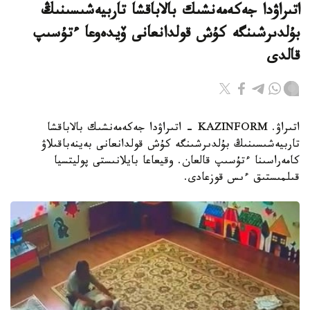
اتىراۋدا جەكەمەنشىك بالاباقشا تاربيەشىسىنىڭ
بۇلدىرشىنگە كۇش قولدانعانى ۆيدەوعا ءتۇسىپ
قالدى
اتىراۋ. KAZINFORM - اتىراۋدا جەكەمەنشىك بالاباقشا
تاربيەشىسىنىڭ بۇلدىرشىنگە كۇش قولدانعانى بەينەباقىلاۋ
كامەراسىنا ءتۇسىپ قالعان. وقيعاعا بايلانىستى پوليتسيا
قىلمىستىق ءىس قوزعادى.