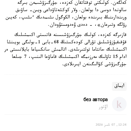
كەلگەن. كولىكتى توقتاتقان كەزدە، جۇرگىزۋشىمەن بىرگە
سالوندا دوسى دا بولعان. ولار كوكشەتاۋداعى ويىن- ساۋىق
ورىندارىنىڭ بىرىندە بولعان، الكوگول ىشىمدىك ءىشىپ، كەيىن
رۋلگە وتىرعان»، - دەدى ۆەدومستۆودان.
قازىرگە كەزدە، كولىك جۇرگىزۋشىسىنە قاتىستى اكىمشىلىك
قۇقىقبۇزۋشىلىق تۋرالى كودەكستىڭ 68-بابى 1-بولىگى بويىنشا
اكىمشىلىك حاتتاما تولتىرىلدى. اتالمىش سانكسياعا بايلانىستى ەر
ادام 15 تاۋلىك مەرزىمگە اكىمشىلىك قاماۋعا الىنىپ، 7 جىلعا
جۇرگىزۋشى كۋالىگىنەن ايىرىلادى.
ايماق
без автора
اۆتور
12:24, 07 تامىز 2026