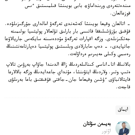
مىندەتتەردى ورىنداماۋ» بابى بويىنشا قىلمىستىق ءىس
قوزعالعان.
- اتالعان وقيعا بويىنشا كەشەندى تەرگەۋ امالدارى جۇرگىزىلۋدە.
قۇقىق بۇزۋشىلىققا قاتىسى بار بارلىق تۇلعالار پوليتسيا بولىمىنە
جەتكىزىلدى. وزگە اقپارات تەرگەۋ مۇددەسىنە سايكەس جاريالاۋعا
جاتپايدى، - دەپ حابارلادى وبلىستىق پوليتسيا دەپارتامەنتىنىڭ
رەسمي وكىلى مەيىرىم ەرداۋلەت.
بالانىڭ اتا-اناسى كىنالىلەردىڭ زاڭ الدىندا جاۋاپ بەرۋىن تالاپ
ەتىپ وتىر. ولاردىڭ ايتۋىنشا، مۇنداي جاعدايدىڭ وزگە بالالارعا
قايتالانباۋى ءۇشىن وقيعاعا جان-جاقتى قۇقىقتىق باعا بەرىلۋى
قاجەت.
ايماق
بەيسەن سۇلتان
اۆتور