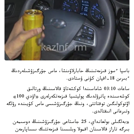
باسپا ءسوز قىزمەتىنىڭ حابارلاۋىنشا، ماس جۇرگىزۋشىلەردىڭ
ءبىرىن 18-اقپان كۇنى ۇستادى.
ساعات 03:10 شاماسىندا كوكشەتاۋ قالاسىنىڭ ورتالىق
كوشەسىندە پاترۋلدىك پوليتسيا قىزمەتكەرلەرى «اۋدي 100»
اۆتوكولىگىن توقتاتتى، ونىڭ جۇرگىزۋشىسى ماس كۇيىندە رۋلگە
وتىرعانى انىقتالدى.
«بەلگىلى بولعانداي، 25 جاستاعى جۇرگىزۋشىنىڭ دوسىمەن
بىرگە تاراز قالاسىنان اقمولا وبلىسىنا قىزمەتتىك ىسساپارمەن