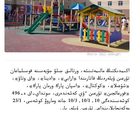
Фото: БҚО әкімдігі
اكىمدىكتىڭ مالىمەتىنشە، ورتالىق جىلۋ جۇيەسىنە قوسىلماعان
تۇرعىن ۇيلەردىڭ قاتارىندا «ارابي»، «ادينا»، «اق وتاۋ»،
«شۇعىلا»، «كوكتال»، «اسپان پارك ورمان پارك»،
«قورعالجىن» تۇرعىن ءۇي كەشەندەرى، سونداي-اق ە-496
كوشەسىندەگى 10, 10/1, 10/3 جانە وماروۆ كوشەسى، 23/1
مەكەنجايلارىنداعى تۇرعىن ۇيلەر بار.
- كوپ پاتەرلى تۇرعىن ۇيلەردى ورتالىقتاندىرىلعان سۋمەن
جابدىقتاۋ، جىلۋمەن جابدىقتاۋ جانە كارىز جۇيەلەرىنە قوسۋ