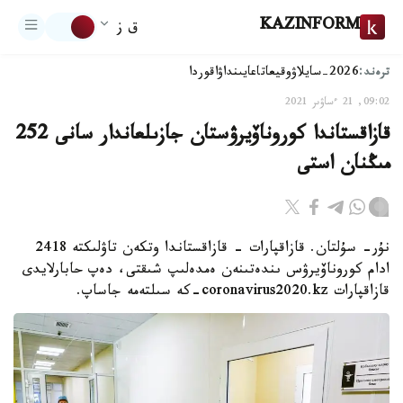
KAZINFORM
ق ز
ترەند:
2026-سايلاۋ
وقيعا
تاعايىنداۋ
اقوردا
09:02, 21 ءساۋىر 2021
قازاقستاندا كوروناۆيرۋستان جازىلعاندار سانى 252
مىڭنان استى
نۇر- سۇلتان. قازاقپارات - قازاقستاندا وتكەن تاۋلىكتە 2418
ادام كوروناۆيرۋس ىندەتىنەن ەمدەلىپ شىقتى، دەپ حابارلايدى
قازاقپارات coronavirus2020.kz-كە سىلتەمە جاساپ.