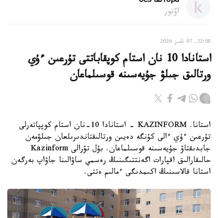
без автора
اۆتور
22:08, 07 تامىز 2026
استانادا 10 نان استام كوپقاباتتى تۇرعىن ءۇي
ورتالىق جىلۋ جۇيەسىنە قوسىلماعان
استانا. KAZINFORM - استانادا 10-نان استام كوپپاتەرلى
تۇرعىن ءۇي ءالى كۇنگە دەيىن ورتالىقتاندىرىلعان جىلۋمەن
جابدىقتاۋ جۇيەسىنە قوسىلماعان. بۇل تۋرالى Kazinform
حالىقارالىق اقپارات اگەنتتىگىنىڭ رەسمي ساۋالىنا جاۋاپ بەرگەن
استانا قالاسىنىڭ اكىمدىگى ءمالىم ەتتى.