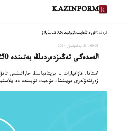
KAZINFORM
ترەند:
اقوردا
تاعايىنداۋ
وقيعا
2026-سايلاۋ
09:32, 21 جەلتوقسان 2014
الەمدەگى تەڭىزدەردىڭ بەتىندە 250 مىڭ توننا قالدىق قالقىپ ءجۇر
استانا. قازاقپارات - بريتانيانىڭ جاراتىلىس تان
زەرتتەۋلەرى بويىنشا، مۇحيت تۇبىندە دە پلاستيك قالدىق