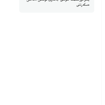
ينفراقۇرىلىمىنا سوققى جاساۋى مۇمكىن ەكەنىن
ەسكەرتتى