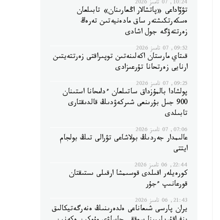
10:24, 07 تامىز 2026
تۋۆاداعى «پاتشالار اڭعارىنان» تابىلعان
ەسكەرتكىشتەر ساق مادەنيەتىن تەرەڭ
زەرتتەۋگە جول اشادى
09:52, 07 تامىز 2026
قىتاي مارستان اكەلىنەتىن توپىراقتى زەرتتەيتىن
ارنايى زەرتحانا تۇرعىزادى
09:25, 07 تامىز 2026
پولشادا بالمۇزداق ساتىلعان ءدامحانا استىنان
900 جىل بۇرىنعى شىركەۋدىڭ قالدىقتارى
تابىلدى
07:06, 07 تامىز 2026
عالىمدار جەردىڭ بولاشاعى تۋرالى تىڭ بولجام
ايتتى
22:44, 06 تامىز 2026
كورەيلەر اقىلدى قوسىمشا ارقىلى ىستىقتان
قورعانىپ ءجۇر
21:43, 06 تامىز 2026
يران پارسى شىعاناعى ەلدەرىنىڭ ەنەرگەتيكالىق