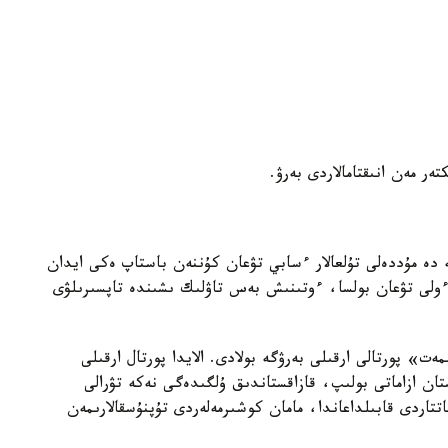
كتەر مەن انىقتامالاردى بەرۋ.
 دە مۇددەلى تۇلعالار ءسابي تۋعان كۇننەن باستاپ ەكى ايدان
لى تۋعان بولسا، ءوتىنىش بەس تاۋلىك ىشىندە تاپسىرىلۋى
ت» پورتالى ارقىلى بەرۋگە بولادى. الايدا پورتال ارقىلى
ان ازاماتى بولىپ، قازاقستاندىق ۇلگىدەگى نەكە تۋرالى
تتاردى قابىلداعاندا، مامان كوشىرمەلەردى تۇپنۇسقالارىمەن