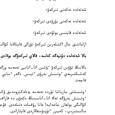
شەتەلدە نەكەنى تىركەۋ؛
شەتەلدە نەكەنى بۇزۋدى تىركەۋ؛
شەتەلدە قايتىس بولۋدى تىركەۋ؛
ازاماتتىق حال اكتىلەرىن تىركەۋ تۋرالى قايتالاما كۋالى
بالا شەتەلدە دۇنيەگە كەلسە، قالاي تىركەۋگە بولادى
بالانىڭ تۋۋىن تىركەۋ ءۇشىن اتا-اناسى نەمەسە وزگە
كەشىكتىرمەي ءوتىنىش بەرۋى ءتيىس. ەگەر ءسابي ءو
قاجەت.
ءوتىنىشتى جازباشا تۇردە نەمەسە «ەلەكتروندىق ۇكىمە
ءوتىنىش بەرۋگە تەك اتا-اناسىنىڭ ەكەۋى دە قازاقست
كۋالىگى بولعان جاعدايدا عانا رۇقسات ەتىلەدى. قۇجا
سالىستىرىپ، كەيىن ءتۇپنۇسقالاردى قايتارادى.