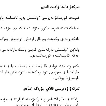
تىركەۋ قانشا ۋاقىت الادى
قىزمەت كورسەتۋ مەرزىمى ءوتىنىش بەرۋ تاسىلىنە بايل
مەملەكەتتىك قىزمەت كورسەتۋشىگە تىكەلەي جۇگىنگەن جاعدايدا - 5 
ەلەكتروندىق ۇكىمەت پورتالى ارقىلى ءوتىنىش بەرگەن جاعدايدا - 3 ج
ونلاين ءوتىنىش بەرگەننەن كەيىن ونىڭ مارتەبەسى، 
جەكە كابينەتىندە كورسەتىلەدى.
ەگەر وتىنىشتە تولىق مالىمەت بەرىلمەسە، بارلىق قا
جارامدىلىق مەرزىمى ءوتىپ كەتسە، ءوتىنىش قابىلدان
تاپسىرۋعا بولادى.
تىركەۋ ۇدەرىسى قالاي جۇزەگە اسادى
ازاماتتىق حال اكتىلەرىن تىركەۋدىڭ اقپاراتتىق جۇيە
راسىمدەلىپ، تۋۋ تۋرالى كۋالىك بەرىلەدى.