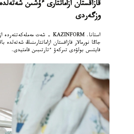
قازاقستان ازاماتتارى ءۇشىن شەتەلدە
وزگەردى
استانا. KAZINFORM - شەت مەملەك
جاڭا نورمالار قازاقستان ازاماتتارىنىڭ شەتەلدە 
قايتىس بولۋدى تىركەۋ ءتارتىبىن قامتيدى.