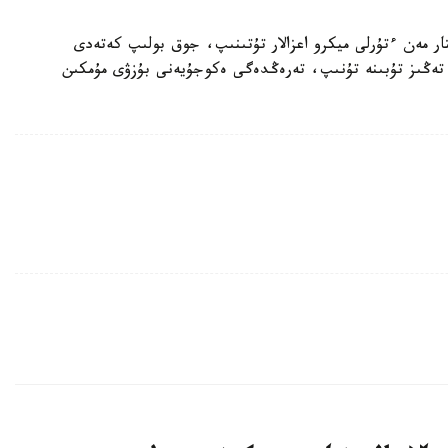
ار مەن ءتۇرلى ميكرو اعزالار تۇتىنىپ، جوق بولىپ كەتەدى
تەڭىز تۇبىنە تۇنىپ، تەرەڭدەگى ەكوجۇيەنى بۇزۋى مۇمكىن