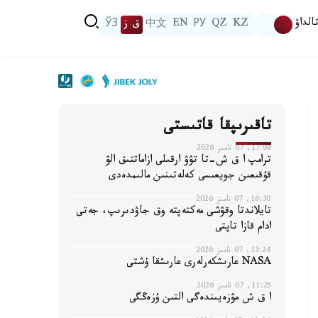
الداۋ
KZ
QZ
РУ
EN
中文
ق ز
ЎЗ
تاقىرىپقا قاتىستى
17:08, 07 تامىز 2026
ترامپ ا ق ش-تا تۋۋ ارقىلى ازاماتتىق الۋ
قۇقىعىن جويعىسى كەلەتىنىن مالىمدەدى
16:30, 07 تامىز 2026
تايلاندتا وقۋشى مەكتەپتە وق جاۋدىرىپ، جەتى
ادام قازا تاپتى
13:24, 07 تامىز 2026
NASA عارىشكەرلەرى عارىشقا ۇشتى
11:25, 07 تامىز 2026
ا ق ش مۋزەيىندەگى التىن ۇزەڭگى