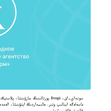
سونداي-اق، Svopi پورتالىنىڭ جازۋىنش