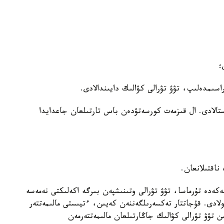
؛
ىمدەلىپ، تۋۋ تۋرالى كۋالىك دايىندالادى.
الادى. ال قىزمەت كورسەتۋدەن باس تارتىلعان جاعدايدا
 ناقتىلانعان.
كەدە تۇرماسا، تۋۋ تۋرالى وتىنىشپەن بىرگە اكەلىكتى نەمەسە
ولادى. قۇجاتتار تەكسەرىلگەننەن كەيىن، ءتيىستى مالىمەتتەر
 تۋۋ تۋرالى كۋالىك جاڭارتىلعان مالىمەتتەرمەن