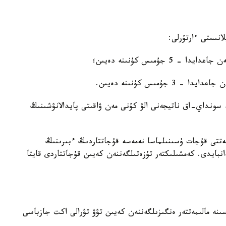
انىستى ءارتۇرلى:
جۇمىس كۇنىنە دەيىن؛
ۇمىس كۇنىنە دەيىن.
سونداي-اق ناتيجەنى الۋ كۇنى مەن ۋاقىتى پايدالانۋشىنىڭ
جەتتى قۇجات ۇسىنىلماسا نەمەسە قۇجاتتاردىڭ ءبىرىنىڭ
بايدى. كەمشىلىكتەر تۇزەتىلگەننەن كەيىن قۇجاتتاردى قايتا
سىنە مالىمەتتەر ەنگىزىلگەننەن كەيىن تۋۋ تۋرالى اكت جازباسى