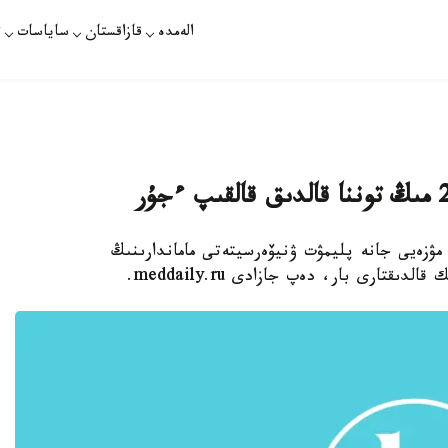
الەمدە
قازاقستان
ساياسات
ت
ۋ مۋزەيى جانە پليمۋت ۋنيۆەرسيتەتى ماماندارىنىڭ
تارى بار، دەپ جازادى meddaily.ru.