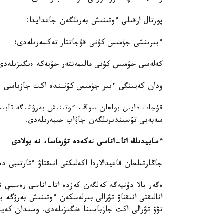
پورتال ارقىلى ءوتىنىش بەرىلگەن جاعدايدا:
ءبىرىنشى جۇمىس كۇنى قۇجاتتار تەكسەرىلەدى؛
كەلەسى جۇمىس كۇنى مالىمەتتەر جۇيەگە ەنگىزىلەدى
ودان كەيىنگى ءبىر جۇمىس كۇنىندە اكت جازباسى راس
قۇجات دايىن بولعان سوڭ، ءوتىنىش بەرۋشىگە تابىست
سەبەبى تۇسىندىرىلگەن جاۋاپ جىبەرىلەدى.
ءسابيدىڭ اتا-اناسى نەكەدە تۇرماسا، نە بولادى
جاڭارتىلعان قاعيدالاردا اكەلىكتى انىقتاۋ ءتارتىبى دە
ەگەر بالا دۇنيەگە كەلگەن كەزدە اتا-اناسى رەسمي نە
انالىقتى انىقتاۋ تۋرالى بىرلەسكەن ءوتىنىش بەرۋگە ب
تۋۋ تۋرالى اكت جازباسىنا ەنگىزىلەدى. وسىدان كەيىن