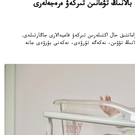
 بالانىڭ تۋعانىن تىركەۋ ەرەجەلەرى
ەتتەردە ازاماتتىق حال اكتىلەرىن تىركەۋ قاعيدالارى جاڭارتىلدى.
بالانىڭ تۋۋىن، نەكەگە تۇرۋدى، نەكەنى بۇزۋدى جانە