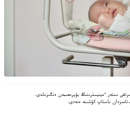
202 -جىلعى 30- شىلدەدە سىرتقى ىستەر ءمينيسترىنىڭ بۇيرىعىمەن ەنگىزىلدى.