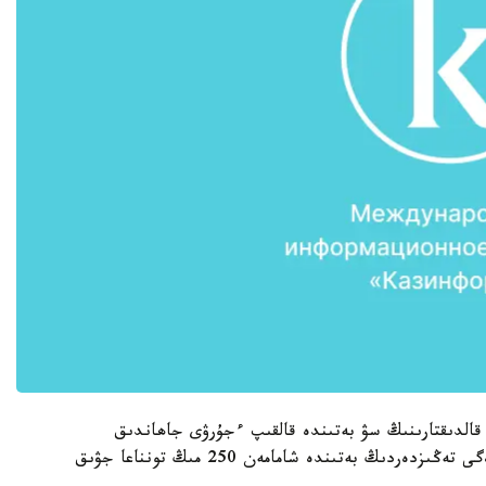
ا، پلاستيك قالدىقتارىنىڭ سۋ بەتىندە قالقىپ ءجۇرۋى جاھاندىق
ماسەلەگە اينالىپ وتىر. عالىمداردىڭ ايتۋىنشا، الەمدەگى تەڭىزدەردىڭ بەتىندە شامامەن 250 مىڭ تونناعا جۋىق