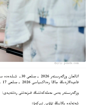
Фото: pexels.com
اتالعان وزگەرىستەر 6
قاعيدالاردىڭ جاڭا رەداكسياسى 2026 -جىلعى 17 -تامىزدان باستاپ كۇشىنە ەنەدى.
وزگەرىستەر بەس مەملەكەتتىك قىزمەتتى رەتتەيدى:
شەتەلدە بالانىڭ تۋۋىن تىركەۋ؛