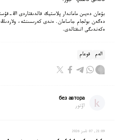
قالدىق قالقىپ ءجۇر.
بۇعان دەيىن ماماندار پلاستيك قالدىقتاردى اڭ-قۇست
دەگەن بولجام جاساعان. ەندى كەرىسىنشە، ولاردىڭ 
ەكەندىگى انىقتالدى.
الەم
قوعام
без автора
اۆتور
21:09, 07 تامىز 2026