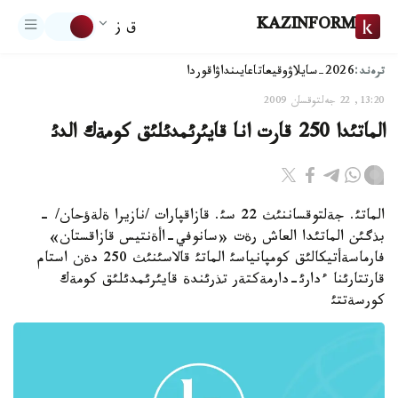
KAZINFORM
ق ز
ترەند:
2026-سايلاۋ
وقيعا
تاعايىنداۋ
اقوردا
13:20, 22 جەلتوقسان 2009
الماتئدا 250 قارت انا قايئرئمدئلئق كومةك الدئ
الماتئ. جةلتوقساننئث 22 سئ. قازاقپارات /نازيرا ةلةؤحان/ -
بذگئن الماتئدا العاش رةت «سانوفي-اأةنتيس قازاقستان»
فارماسةأتيكالئق كومپانياسئ الماتئ قالاسئنئث 250 دةن استام
قارتتارئنا ءدارئ-دارمةكتةر تذرئندة قايئرئمدئلئق كومةك
كورسةتتئ