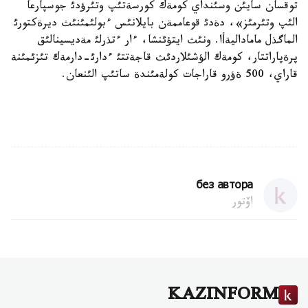
توقسان سايئن وسئنداي كومةك كورسةتئپ وتئرؤدئ جوسپارعا
الئپ وتئرمئز»، دةدئ قوعاممةن بايلانئس ءبولئمئنئث ديرةكتورئ
الماگذل ماماداليةأا. ونئث ايتؤئنشا، ءار ءتذرلئ مةديسينالئق
پرةپاراتتار، كومةك الؤشئلاردئث قاجةتتئ ءدارئ-دارمةك تئزئمئنة
قاراي، 500 ةؤرو قاراجات كولةمئندة ساتئپ الئنعان.
без автора
اۆتور
KAZINFORM