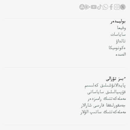
بوليمدەر
وقيعا
ساياسات
تالداۋ
ەكونوميكا
الەمدە
ءبىز تۋرالى
پايدالانۋشىلىق كەلىسىم
قۇپىيالىلىق ساياساتى
مەملەكەتتىك رامىزدەر
جەمقورلىققا قارسى شارالار
مەملەكەتتىك ساتىپ الۋلار