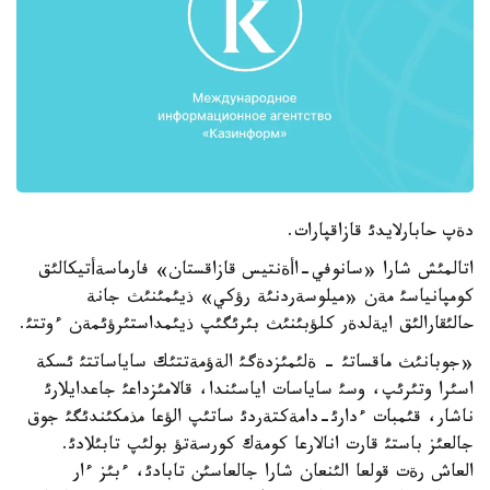
دةپ حابارلايدئ قازاقپارات.
اتالمئش شارا «سانوفي-اأةنتيس قازاقستان» فارماسةأتيكالئق
كومپانياسئ مةن «ميلوسةردنئة رؤكي» ذيئمئنئث جانة
حالئقارالئق ايةلدةر كلؤبئنئث بئرئگئپ ذيئمداستئرؤئمةن ءوتتئ.
«جوبانئث ماقساتئ - ةلئمئزدةگئ الةؤمةتتئك ساياساتتئ ئسكة
اسئرا وتئرئپ، وسئ ساياسات اياسئندا، قالامئزداعئ جاعدايلارئ
ناشار، قئمبات ءدارئ-دامةكتةردئ ساتئپ الؤعا مذمكئندئگئ جوق
جالعئز باستئ قارت انالارعا كومةك كورسةتؤ بولئپ تابئلادئ.
العاش رةت قولعا الئنعان شارا جالعاسئن تابادئ، ءبئز ءار