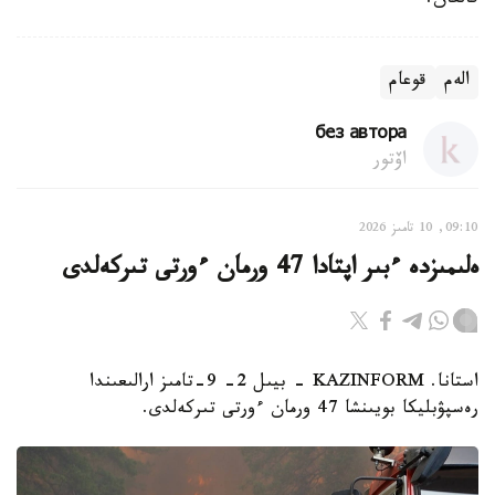
قالعان.
الەم
قوعام
без автора
اۆتور
09:10, 10 تامىز 2026
ەلىمىزدە ءبىر اپتادا 47 ورمان ءورتى تىركەلدى
استانا. KAZINFORM - بيىل 2- 9-تامىز ارالىعىندا
رەسپۋبليكا بويىنشا 47 ورمان ءورتى تىركەلدى.