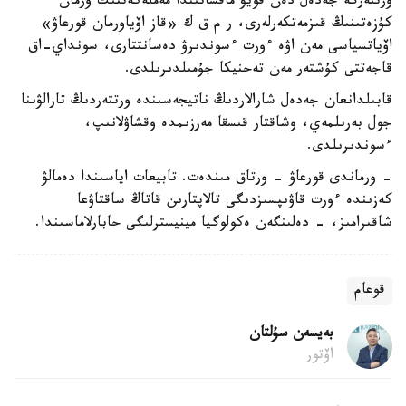
ورتتەرگە جەدەل دەن قويۋ ماقساتىندا مەملەكەتتىك ورمان
كۇزەتىنىڭ قىزمەتكەرلەرى، ر م ق ك «قاز اۆياورمان قورعاۋ»
اۆياتسياسى مەن اۋە ءورت ءسوندىرۋ دەسانتتارى، سونداي-اق
قاجەتتى كۇشتەر مەن تەحنيكا جۇمىلدىرىلدى.
قابىلدانعان جەدەل شارالاردىڭ ناتيجەسىندە ورتتەردىڭ تارالۋىنا
جول بەرىلمەي، وشاقتار قىسقا مەرزىمدە وقشاۋلانىپ،
ءسوندىرىلدى.
- ورماندى قورعاۋ - ورتاق مىندەت. تابيعات اياسىندا دەمالۋ
كەزىندە ءورت قاۋىپسىزدىگى تالاپتارىن قاتاڭ ساقتاۋعا
شاقىرامىز، - دەلىنگەن ەكولوگيا مينيسترلىگى حابارلاماسىندا.
قوعام
بەيسەن سۇلتان
اۆتور