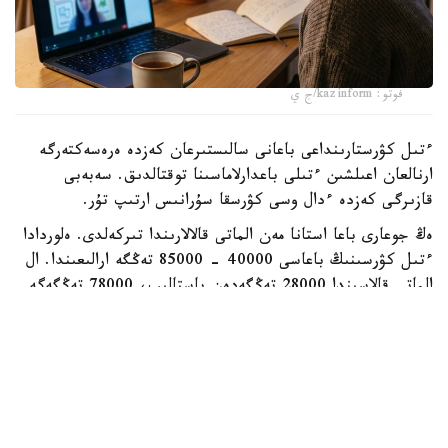
فوتو: kazinform/ج ي
ءتىل كۋرستارىنداعى باعانى سالىستىرعان كەزدە ەرەسەكتەرگە
ارنالعان اعىلشىن ءتىلى باعدارلاماسىنا توقتالدىق. سەبەبى
قازىرگى كەزدە ءدال وسى كۋرسقا سۇرانىس ارتىپ تۇر.
ەڭ جوعارى باعا استانا مەن الماتى قالالارىندا تىركەلدى. ەلوردادا
ءتىل كۋرسىنىڭ باعاسى 40000 - 85000 تەڭگە ارالىعىندا. ال
الماتى قالاسىندا 28000 تەڭگەدەن باستالىپ، 78000 تەڭگەگە
جەتتى. باعا جوعارى قالالار قاتارىندا شىمكەنت تە بار. مۇندا
ءتىل كۋرسىنىڭ قۇنى ايىنا 60000 تەڭگەگە دەيىن بارادى.
وبلىس ورتالىقتارىنىڭ كوبىندە باعا 20000 - 45000 تەڭگە
ارالىعىندا. ال قاراعاندى مەن جەزقازعان قالالارىندا وقۋ اقىسى
20000 - 60000 تەڭگە، سەمەيدە 25000 - 58300 تەڭگە
ارالىعىندا بولسا، تالدىقورعان، تاراز بەن قونايەۆتا 45000