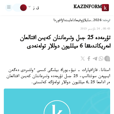
KAZINFORM
ق ز
ترەند:
2026-سايلاۋ
وقيعا
تاعايىنداۋ
اقوردا
08:45, 24 ماۋسىم 2015
تۇرمەدە 25 جىل وتىرعاننان كەيىن اقتالعان
امەريكاندىققا 6 ميلليون دوللار تولەنەدى
استانا. قازاقپارات - نيۋ-يورك بيلىگى كىسى ءولتىردى دەگەن
ايىپپەن سوتتالىپ، 25 جىل تۇرمەدە وتىرعاننان كەيىن اقتالعان
ەر ادامعا 6,25 ميلليون دوللار تولەۋگە كەلىستى.