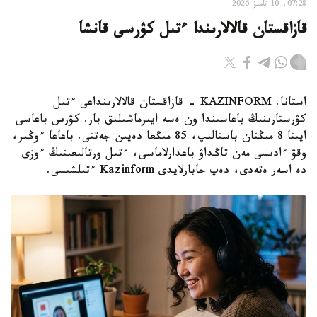
07:28, 10 تامىز 2026
قازاقستان قالالارىندا ءتىل كۋرسى قانشا
استانا. KAZINFORM - قازاقستان قالالارىنداعى ءتىل
كۋرستارىنىڭ باعاسىندا ون ەسە ايىرماشىلىق بار. كۋرس باعاسى
ايىنا 8 مىڭنان باستالىپ، 85 مىڭعا دەيىن جەتتى. باعاعا ءوڭىر،
وقۋ ءادىسى مەن تاڭداۋ باعدارلاماسى، ءتىل ورتالىعىنىڭ ءوزى
دە اسەر ەتەدى، دەپ حابارلايدى Kazinform ءتىلشىسى.