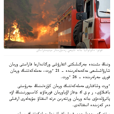
فوتو: ەكولوگيا جانە تابيعي رەسۋرستار مينيسترلىگى
ونىڭ ىشىندە جەرگىلىكتى اتقارۋشى ورگاندارعا قاراستى ورمان
شارۋاشىلىعى مەكەمەلەرىندە - 21 ءورت، مەملەكەتتىك ورمان
قورى جەرلەرىندە - 26 ءورت.
ءورت وشاقتارى مەملەكەتتىك ورمان كۇزەتىنىڭ جەرۇستى
باقىلاۋى، ر م ق ك «قاز اۆياورمان قورعاۋ» كاسىپورنىنىڭ اۋە
پاترۋلدەۋى جانە ورمان ورتتەرىن ەرتە انىقتاۋ جۇيەلەرى ارقىلى
دەر كەزىندە انىقتالدى.