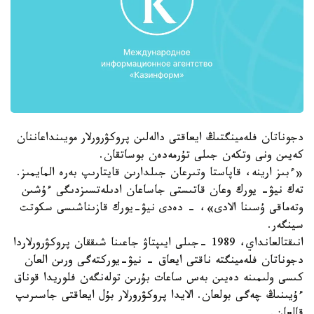
دجوناتان فلەمينگتىڭ ايعاقتى دالەلىن پروكۋرورلار مويىنداعاننان
كەيىن ونى وتكەن جىلى تۇرمەدەن بوساتقان.
«ءبىز ارينە، قاپاستا وتىرعان جىلدارىن قايتارىپ بەرە المايمىز.
تەك نيۋ- يورك وعان قاتىستى جاساعان ادىلەتسىزدىگى ءۇشىن
وتەماقى ۇسىنا الادى»، - دەدى نيۋ-يورك قازىناشىسى سكوتت
سينگەر.
انىقتالعانداي، 1989 -جىلى ايىپتاۋ جاعىنا شىققان پروكۋرورلاردا
دجوناتان فلەمينگتە ناقتى ايعاق - نيۋ-يوركتەگى ورىن العان
كىسى ولىمىنە دەيىن بەس ساعات بۇرىن تولەنگەن فلوريدا قوناق
ءۇيىنىڭ چەگى بولعان. الايدا پروكۋرورلار بۇل ايعاقتى جاسىرىپ