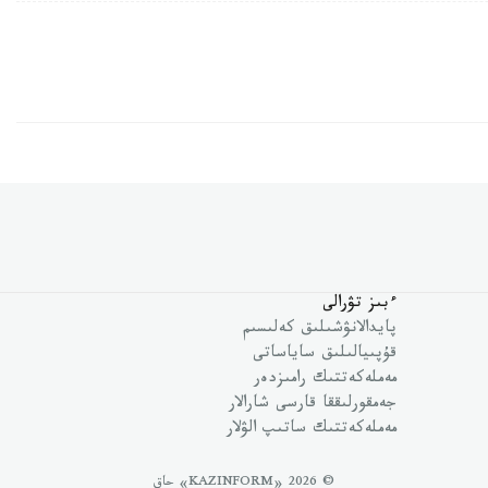
ءبىز تۋرالى
پايدالانۋشىلىق كەلىسىم
قۇپىيالىلىق ساياساتى
مەملەكەتتىك رامىزدەر
جەمقورلىققا قارسى شارالار
مەملەكەتتىك ساتىپ الۋلار
© 2026 «KAZINFORM» حاق