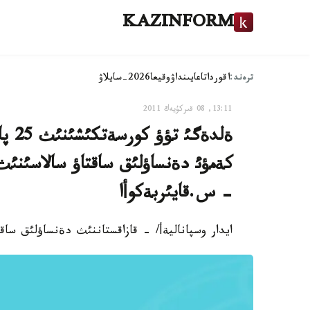
KAZINFORM
ترەند:
اقوردا
تاعايىنداۋ
وقيعا
2026-سايلاۋ
13:11, 08 قىركۇيەك 2011
كةمؤئ دةنساؤلئق ساقتاؤ سالاسئنئث
- س.قايئربةكوأا
ايدار وسپاناليةأ/ - قازاقستاننئث دةنساؤلئق ساقتاؤ جذيةسئندة 700 گة جؤئق