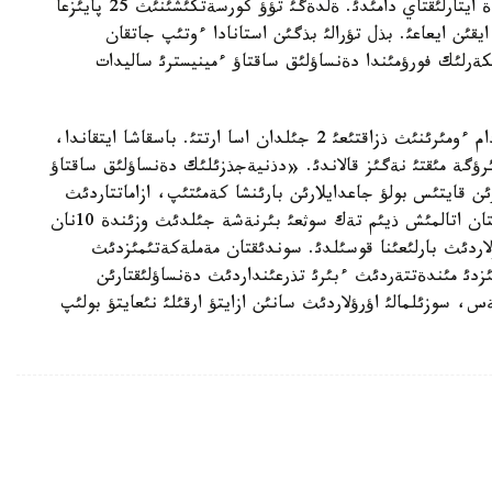
سونئمةن قاتار دةنساؤلئق ساقتاؤ سالاسئنئث ءوزئ دة ايتارلئقتاي دامئدئ. ةلدةگئ تؤؤ كورسةتكئشئنئث 25 پايئزعا
ئزعا كةمؤئ وسئنئث ايقئن ايعاعئ. بذل تؤرالئ بذگئن استانادا ءوتئپ جاتقان
 مةديسينالئق ئسكةرلئك فورؤمئندا دةنساؤلئق ساقتاؤ ءمينيسترئ ساليدات
ونئث سوزئنة قاراعاندا، سوثعئ ؤاقئتتا ةلئمئزدةگئ ادام ءومئرئنئث ذزاقتئعئ 2 جئلدان اسا ارتتئ. باسقاشا ايتقاندا،
رؤگة مئقتئ نةگئز قالاندئ. «دذنيةجذزئلئك دةنساؤلئق ساقتاؤ
رئن قايتئس بولؤ جاعدايلارئن بارئنشا كةمئتئپ، ازاماتتاردئث
دةنساؤلئقتارئن نئعايتؤعا كذش سالئپ وتئر. سوندئقتان اتالمئش ذيئم تةك سوثعئ بئرنةشة جئلدئث وزئندة 10نان
ولاردئث بارلئعئنا قوسئلدئ. سوندئقتان مةملةكةتئمئزدئث
ثئزدئ مئندةتتةردئث ءبئرئ تذرعئنداردئث دةنساؤلئقتارئن
ةس، سوزئلمالئ اؤرؤلاردئث سانئن ازايتؤ ارقئلئ نئعايتؤ بولئپ