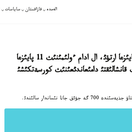
الەمدە
قازاقستان
ساياسات
ت
ةلدةگئ تؤؤ كورسةتكئشئنئث 25 پايئزعا ارتؤئ، ال ادام ءولئمئنئث 11 پايئزعا
 قانشالئقتئ دامئعاندئعئنئث كورسةتكئشئ
 جاثا نئساندار سالئندئ.