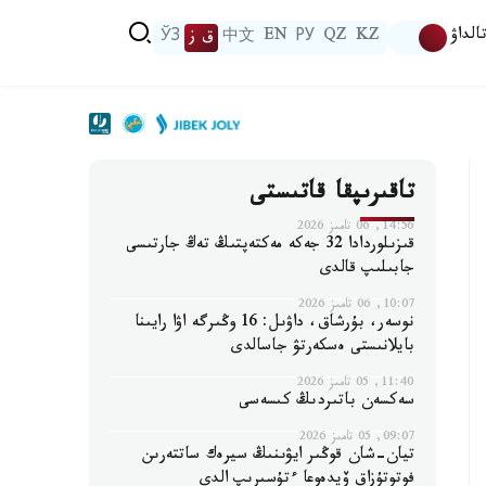
الداۋ
KZ
QZ
РУ
EN
中文
ق ز
ЎЗ
تاقىرىپقا قاتىستى
14:56, 06 تامىز 2026
قىزىلوردادا 32 جەكە مەكتەپتىڭ تەڭ جارتىسى
جابىلىپ قالدى
10:07, 06 تامىز 2026
نوسەر، بۇرشاق، داۋىل: 16 وڭىرگە اۋا رايىنا
بايلانىستى ەسكەرتۋ جاسالدى
11:40, 05 تامىز 2026
سەكسەن باتىردىڭ كىسەسى
09:07, 05 تامىز 2026
تيان-شان قوڭىر ايۋىنىڭ سيرەك ساتتەرىن
فوتوتۇزاق ۆيدەوعا ءتۇسىرىپ الدى