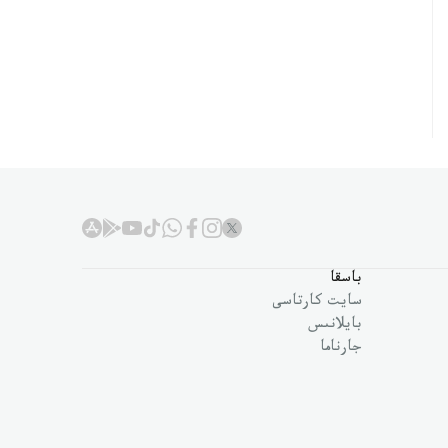
باسقا
سايت كارتاسى
بايلانىس
جارناما