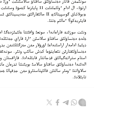
ارتؤئ، ال ادام ءولئمئنئث 11 پاي
«بولاشاق گوسپيتالئ» II حالئقارالئق
قايئربةكوأا ءمالئم ةتتئ.
ةلدة دةنساؤلئق ساقتاؤ سالاسئن ءارئ قاراي جةتئلدئ
ذيئمئ ادامدار اراسئنداعئ اؤرؤلار مةن مةزگئلئنةن بذ
استام ستراتةگيالئق قذجاتتار قابئلدادئ. قازاقستان 
الدئندا دةنساؤلئق ساقتاؤ سالاسئ بويئنشا تذرعان ما
سالاؤاتتئ ءومئر سالتئن قالئپتاستئرؤ مةن جذقپالئ ةم
تابئلادئ.