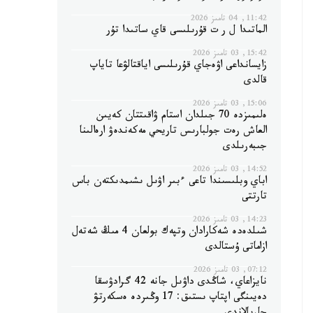
11:42, 04 تامىز 2026
الماتىدا ل ر ت قۇرىلىسى قاي ساتىدا تۇر
15:42, 03 تامىز 2026
زايسانداعى اۋەجاي قۇرىلىسى اياقتالۋعا تاياپ
قالدى
15:06, 03 تامىز 2026
ەلىمىزدە 70 جىلدان استام ۋاقىتتان كەيىن
العاش رەت جولبارىس تاريحي مەكەندەۋ ارەالىنا
جىبەرىلدى
14:52, 03 تامىز 2026
اباي وبلىسىندا تاعى ءبىر اۋىل ىشىمدىكتەن باس
تارتتى
14:23, 03 تامىز 2026
شىلدەدە شەكارادان وتپەك بولعان 4 مىڭ شەتەل
ازاماتى ۇستالدى
07:12, 03 تامىز 2026
نايزاعاي، شاڭدى داۋىل جانە 42 گرادۋسقا
دەيىنگى اپتاپ ىستىق: 17 وڭىردە ەسكەرتۋ