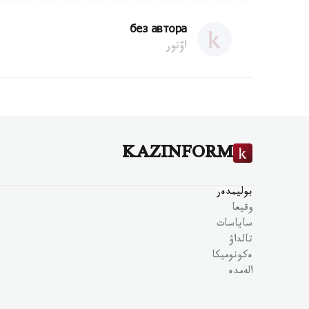
без автора
اۆتور
KAZINFORM
بوليمدەر
وقيعا
ساياسات
تالداۋ
ەكونوميكا
الەمدە