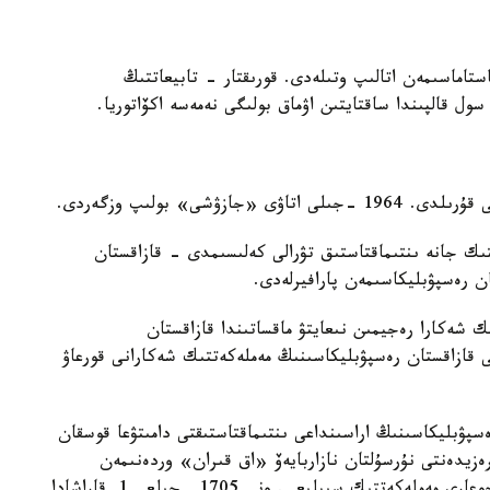
ستاماسىمەن اتالىپ وتىلەدى. قورىقتار - تابيعاتتىڭ
ول قالپىندا ساقتايتىن اۋماق بولىگى نەمەسە اكۆاتوريا.
تىك جانە ىنتىماقتاستىق تۋرالى كەلىسىمدى - قازاقستان
ن رەسپۋبليكاسىمەن پارافيرلەدى.
ىك شەكارا رەجيمىن نىعايتۋ ماقساتىندا قازاقستان
 قازاقستان رەسپۋبليكاسىنىڭ مەملەكەتتىك شەكارانى قورعاۋ
ەسپۋبليكاسىنىڭ اراسىنداعى ىنتىماقتاستىقتى دامىتۋعا قوسقان
زيدەنتى نۇرسۇلتان نازاربايەۆ «اق قىران» وردەنىمەن