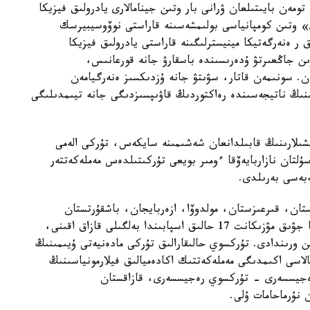
تومەن بايىتىلعان ۋرانى بار وتىن جينامالارى يادرولىق فيزيكا
» وتىن كومپانياسى بولىمشەسىنە قاراستى نوۆوسيبيرسك
 ر ەنەرگەتيكا مينيسترلىگىنە قاراستى يادرولىق فيزيكا
ن جاڭعىرتۋ ۇدەرىسىندە باسقارۋ جانە قورعانىس،
عان. سونىمەن قاتار، سۋىتۋ جانە ۇزدىكسىز ەنەرگيامەن
نىڭ ناتيجەسىندە رەاكتوردىڭ قاۋىپسىزدىگى جانە تيىمدىلىگى
سشىلارىنىڭ قابىلدانعان شەشىمىنە سايكەس، تۇركى الەمى
لتان نازاربايەۆقا ءومىر بويعى تۇركىتىلدەس مەملەكەتتەر
ەبەسى بەرىلدى.
تان، قىرعىزستان، مولدوۆا، ازەربايجان، باشقۇرتستان
(رەسەي)، وزبەكستان جانە تۇركيادان كەلگەن 30 عا جۋىق مۋزىكانت 17 حالىق اسپابىندا بەلگىلى قازاق اقىنى،
ورىندادى. تۇركسوي حالىقارالىق تۇركى مادەنيەتى ۇيىمىنىڭ
لاسى اكىمدىگى مەملەكەتتىك اكادەميالىق فيلارمونياسىنىڭ
رەجيسسەرى - تۇركسوي رەجيسسەرى، قازاقستان
 نۇرماحامات ۇلى.