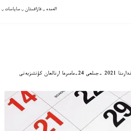
الەمدە
قازاقستان
ساياسات
ت
نۇر- سۇلتان. قازاقپارات - قازاقپارات ءوز وقىرماندارىنا 2021 -جىلعى 24-مامىرعا ارنالعان كۇنتىزبەنى