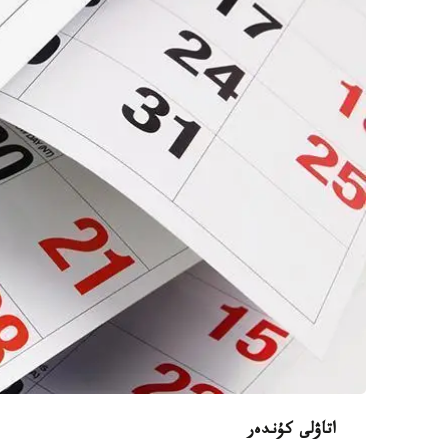
اتاۋلى كۇندەر