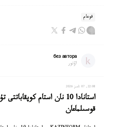
قوعام
без автора
اۆتور
22:08, 07 تامىز 2026
استانادا 10 نان استام كوپقاب
قوسىلماعان