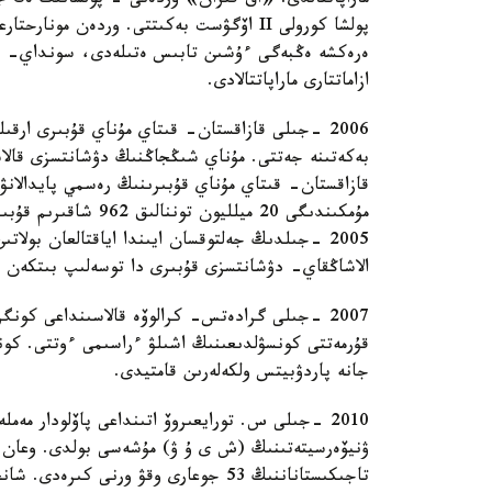
پولشا كورولى II اۆگۋست بەكىتتى. وردەن م
ەرەكشە ەڭبەگى ءۇشىن تابىس ەتىلەدى، سونداي- اق 
ازاماتتارى ماراپاتتالادى.
2006 -جىلى قازاقستان- قىتاي مۇناي قۇبىرى ارق
بەكەتىنە جەتتى. مۇناي شىڭجاڭنىڭ دۋشانتسزى قالاس
الاشاڭقاي- دۋشانتسزى قۇبىرى دا توسەلىپ بىتكەن 
2007 -جىلى گرادەتس- كرالوۆە قالاسىنداعى كون
قۇرمەتتى كونسۋلدىعىنىڭ اشىلۋ ءراسىمى ءوتتى. كو
جانە پاردۋبيتس ولكەلەرىن قامتيدى.
2010 -جىلى س. تورايعىروۆ اتىنداعى پاۆلودار مە
ۋنيۆەرسيتەتىنىڭ (ش ى ۇ ۋ) مۇشەسى بولدى. وعان 
تاجىكىستاناننىڭ 53 جوعارى وقۋ ورنى