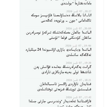
ماماندىقتارعا ءبولىندى
20:27, 07 تامىز 2026
اتا-انا بالانىڭ دەنساۋلىعىنا قاۋىپسىز سومكە
تاڭداعانى ءجون - ورتوپەد كەڭەسى
20:09, 07 تامىز 2026
الماتىدا جالعان مەملەكەتتىك تىركەۋ نومىرلەرىن
ساتقان كۇدىكتى قولعا ءتۇستى
19:46, 07 تامىز 2026
الماتىدا «بايسات» بازارى اۋكسيوندا 24 ميلليارد
تەڭگەگە ساتىلدى
19:29, 07 تامىز 2026
گرانت يەگەرلەرىنىڭ جەلىدە قۋانىش پەن
شاتتىققا تولى بەينەجازبالارى تارادى
18:21, 07 تامىز 2026
قىتايدان تاۋاردى زاڭسىز تاسىمالداعان
قىلمىستىق توپتىڭ قىزمەتى توقتاتىلدى
17:43, 07 تامىز 2026
قازاقستاندا تەلەديدار ءوندىرىسى جارتى جىلدا