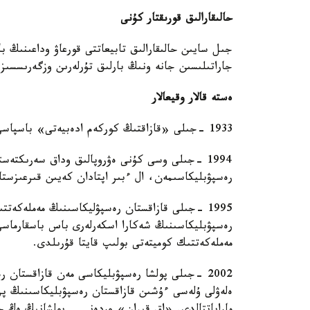
حالىقارالىق قورىقتار كۇنى
جىل سايىن حالىقارالىق تابيعاتتى قورعاۋ وداعىنىڭ با
جاراتىلىسىن جانە ونىڭ بارلىق تۇرلەرىن وزگەرىسسىز س
ەستە قالار وقيعالار
1933 -جىلى «قازاقتىڭ كوركەم ادەبيەتى» باسپاسى قۇرىلدى. 1964 -جىلى اتاۋى «جازۋشى» بولىپ وزگەردى.
1994 -جىلى وسى كۇنى ەۋروپالىق وداق سەرىكتەس
رەسپۋبليكاسىمەن، ال ءبىر اپتادان كەيىن قىرعىزستا
1995 -جىلى قازاقستان رەسپۋليكاسىنىڭ مەملەكەتت
رەسپۋبليكاسىنىڭ شەكارا اسكەرلەرى باس باسقارماسى
مەملەكەتتىك كوميتەتى بولىپ قايتا قۇرىلدى.
2002 -جىلى پولشا رەسپۋبليكاسى مەن قازاقستان ر
ەلەۋلى ۇلەسى ءۇشىن قازاقستان رەسپۋبليكاسىنىڭ پرە