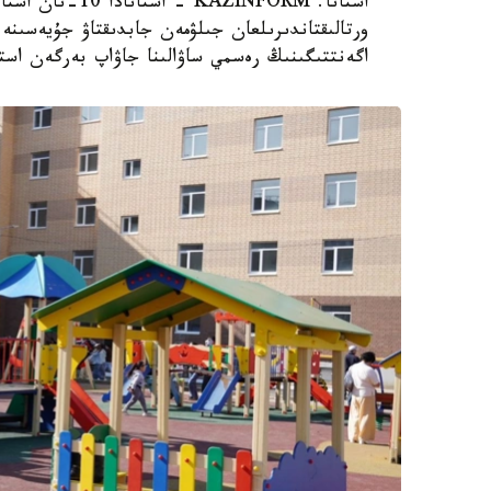
استانا. AZINFORM
اگەنتتىگىنىڭ رەسمي ساۋالىنا جاۋاپ بەرگەن استا