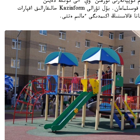
K - استانادا 10-نان استام كوپپاتەرلى تۇرعىن ءۇي ءالى كۇنگە دەيىن
ورتالىقتاندىرىلعان جىلۋمەن جابدىقتاۋ جۇيەسىنە قوسىلماعان. بۇل تۋرالى Kazinform حالىقارالىق اقپارات
نا قالاسىنىڭ اكىمدىگى ءمالىم ەتتى.