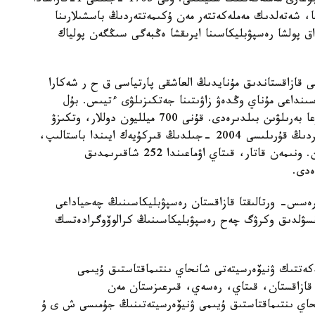
ماراپاتتالدى. «اق قىران» وردەنى - پولشانىڭ ەڭ جوعارى مەملەكەتتىك سىيلىعى. ونى 1705 -جىلعى 1-قاراشادا
ونارحتارعا، شەتەلدىك مەملەكەتتەر مەن ۇكىمەتتەردىڭ باسشىلارىنا
پولشا رەسپۋبليكاسىنا ايرىقشا ەڭبەگى سىڭگەن پولياك
ىلى قازاقستاندىق مۇنايدىڭ العاشقى پارتياسى ق ح ر شەكارا
ىنداعى مۇناي وڭدەۋ زاۋىتىنا جەتكىزىلۋى ءتيىس. بۇل
قازاقستان- قىتاي مۇناي قۇبىرىنىڭ رەسمي پايدالانۋعا بەرىلۋىن بىلدىرەدى. قۇنى 700 ميلليون دوللار، وتكىزۋ
مۇمكىندىگى 20 ميلليون توننالىق 962 شاقىرىم قۇبىردىڭ قۇرىلىسى 2004 -جىلدىڭ قىركۇيەك ايىندا باستالىپ،
2005 -جىلدىڭ جەلتوقسان ايىندا اياقتالعان بولاتىن. ونىمەن قاتار، قىتاي اۋماعىندا 252 شاقىرىمدىق
ەدى.
گرەسس- ورتالىقتا قازاقستان رەسپۋبليكاسىنىڭ چەحياداعى
نسۋلدىق وكرۋگ چەح رەسپۋبليكاسىنىڭ كرالوۆوگرادەتسك
ملەكەتتىك ۋنيۆەرسيتەتى شانحاي ىنتىماقتاستىق ۇيىمى
قازاقستان، قىتاي، رەسەي، قىرعىزستان مەن
 كىرەدى. شانحاي ىنتىماقتاستىق ۇيىمى ۋنيۆەرسيتەتىنىڭ جۇمىسى ش ى ۇ