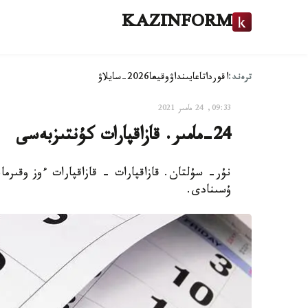
KAZINFORM
ترەند:
اقوردا
تاعايىنداۋ
وقيعا
2026-سايلاۋ
09:33, 24 مامىر 2021
24-مامىر. قازاقپارات كۇنتىزبەسى
ۇسىنادى.