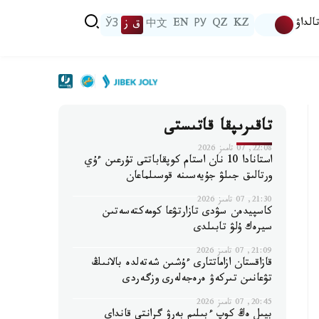
الداۋ
KZ
QZ
РУ
EN
中文
ق ز
ЎЗ
تاقىرىپقا قاتىستى
22:08, 07 تامىز 2026
استانادا 10 نان استام كوپقاباتتى تۇرعىن ءۇي
ورتالىق جىلۋ جۇيەسىنە قوسىلماعان
21:30, 07 تامىز 2026
كاسپيدەن سۋدى تازارتۋعا كومەكتەسەتىن
سيرەك ۇلۋ تابىلدى
21:09, 07 تامىز 2026
قازاقستان ازاماتتارى ءۇشىن شەتەلدە بالانىڭ
تۋعانىن تىركەۋ ەرەجەلەرى وزگەردى
20:45, 07 تامىز 2026
بيىل ەڭ كوپ ءبىلىم بەرۋ گرانتى قانداي