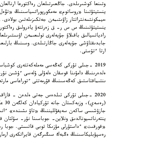
وتىنعا كوشىرىلدى. جاڭعىرتىلعان رەاكتورعا ارنالعان 
ينستيتۋتىنا «روساتوم» مەمكورپوراتسياسىنىڭ «تۆەل
حيمكونتسەنتراتتار زاۋىتىمەن جەتكىزىلەتىن بولادى. ق
ينستيتۋتىنىڭ س س ر- ق زەرتتەۋ يادرولىق رەاكتورى
رادياتسيالىق باقىلاۋ جۇيەلەرى تولىعىمەن اۋىستىرىل
جابدىقتاۋشى جۇيەلەرى جاڭارتىلدى. وسىنىڭ بارلىعى
ارتا ءتۇستى.
2019 -جىلى تۇركى كەڭەسى مەملەكەتتەرى كوشبا
ەلدەرىنىڭ دامۋىنا قوسقان ەلەۋلى ۇلەسى ءۇشىن نۇرسۇ
ىنتىماقتاستىق كەڭەسىنىڭ قۇرمەتتى ءتوراعاسى مارت
2020 -جىلى تۇركى تىلدەس جەتى ەلدەن - قازاقس
جازۋشىسى ساكەن سەيفۋلليننىڭ «تاۋ ىشىندە» ءانىن 
ينتەرناتسيونالدىق ونلاين- جوباسىنا نۇر- سۇلتان قا
«قورقىت» ءداستۇرلى مۋزىكا توبى قاتىستى. جوبا 
رەسپۋبليكاسىنىڭ ەڭبەك سىڭىرگەن قايراتكەرى ارمان