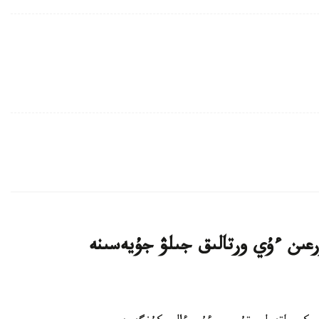
اتتى تۇرعىن ءۇي ورتالىق جىلۋ جۇيەسىنە