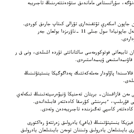
ۋگە، سۇرانىستاعى ماماندىق ستۋدەنتتەرىنىڭ تاجىريبە
لعان جاپون اسكەري تۇتقىندارى تۋرالى كىتاپ جارىق كوردى.
ونىڭ ساتىلىمىنان تۇسكەن قاراجاتتاردى اۆتورلار تۇگەل جاپونيادا سول جىلى 11 -ناۋرىزدا بولعان جەر
داردى.
ستان تابيعاتى فوتوكورمەسى سالتاناتتى تۇردە اشىلدى، ونى ق ر
قالاسىندا پاۆلودار مەملەكەتتىك پەداگوگيكا ينستيتۋتىنىڭ
ىلدى.
سى مەن قازاقستان- بريتان تەحنيكا ۋنيۆەرسيتەتىنىڭ تىكەلەي
ى قۇرىلىپ، ءبىرىنشى كۋرسقا كادەتتەر قابىلداندى.
 كادەتتەر كاسپي تەڭىزىندە تاجىريبەدەن وتەدى.
 فيزيكا ينستيتۋتىنىڭ (يافي) يادرولىق زەرتتەۋ رەاكتورى
 بايىتىلعان يادرولىق وتىننان تومەن بايىتىلعان يادرولىق