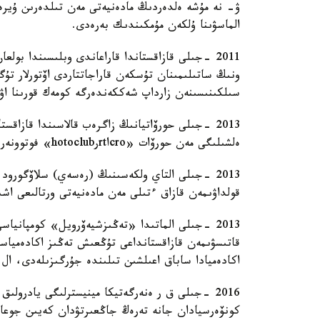
ۋ- نە مۇشە ەلدەردىڭ مادەنيەتى مەن تىلدەرىن ۇيرەن
الماسۋىنا ۇلكەن مۇمكىندىك بەرەدى.
2011 -جىلى قازاقستاندا قاراعاندى وبلىسىندا بو
سىلكىنىسىنەن زارداپ شەككەندەرگە كومەك قورىنا اۋ
2013 -جىلى حورۆاتيانىڭ زاگرەب قالاسىندا قازاق
ەلشىلىگى مەن حورۆات «croاrtرhotoclub» فوتوونەر قاۋىمداستىعى ۇيىمداستىردى.
2013 -جىلى التاي ولكەسىنىڭ (رەسەي) سلاۆگورود 
قولداۋىمەن قازاق ءتىلى مەن مادەنيەتى ورتالىعى اش
2013 -جىلى الماتىدا «تەڭىزشيەۆرويل» كومپانيا
قاتىسۋىمەن قازاقستانداعى تۇڭعىش تەڭىز اكادەمياس
اكادەميادا ساباق اعىلشىن تىلىندە جۇرگىزىلەدى، ال
2016 -جىلى ق ر ەنەرگەتيكا مينيسترلىگى يادرولىق
كونۆەرسيادان جانە تەرەڭ جاڭعىرتۋدان كەيىن جوعارى