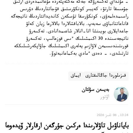
- مۇنداي تەكسەرۋگە جەكە مەكتەپتەردە مۇعالىمدەردى ارتىق
جۇمىسقا تارتۋ، كەيبىر كونكۋرستىق قۇجاتتاردىڭ دۇرىس
راسىمدەلمەۋى، كونكۋرسقا تۇسكەن كانديداتتاردىڭ ناتيجەگە
قاناعاتتانباۋى سەبەپ. بالاباقشالاردا بالالارعا زيان كەلۋ
جاعدايلارى بويىنشا اتا-انالار شاعىمدانادى. تەكسەرۋ
ناتيجەسىندە 30 اكىمشىلىك ءىس قوزعالىپ، تەكسەرۋ
قورىتىندىسىمەن لاۋازىم يەلەرى اكىمشىلىك جاۋاپكەرشىلىككە
تارتىلدى، - دەدى ءمادي بەكماعانبەتوۆ.
قىزىلوردا جاڭالىقتارى
ايماق
بەيسەن سۇلتان
اۆتور
13:24, 06 تامىز 2026
باياناۋىل تاۋلارىندا ەركىن جۇرگەن ارقارلار ۆيدەوعا