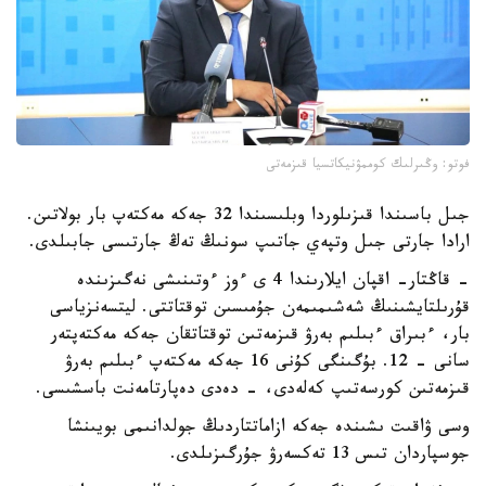
فوتو: وڭىرلىك كوممۋنيكاتسيا قىزمەتى
جىل باسىندا قىزىلوردا وبلىسىندا 32 جەكە مەكتەپ بار بولاتىن.
ارادا جارتى جىل وتپەي جاتىپ سونىڭ تەڭ جارتىسى جابىلدى.
- قاڭتار- اقپان ايلارىندا 4 ى ءوز ءوتىنىشى نەگىزىندە
قۇرىلتايشىنىڭ شەشىمىمەن جۇمىسىن توقتاتتى. ليتسەنزياسى
بار، ءبىراق ءبىلىم بەرۋ قىزمەتىن توقتاتقان جەكە مەكتەپتەر
سانى - 12. بۇگىنگى كۇنى 16 جەكە مەكتەپ ءبىلىم بەرۋ
قىزمەتىن كورسەتىپ كەلەدى، - دەدى دەپارتامەنت باسشىسى.
وسى ۋاقىت ىشىندە جەكە ازاماتتاردىڭ جولدانىمى بويىنشا
جوسپاردان تىس 13 تەكسەرۋ جۇرگىزىلدى.