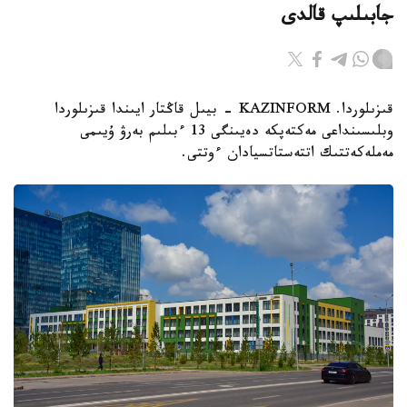
جابىلىپ قالدى
قىزىلوردا. KAZINFORM - بيىل قاڭتار ايىندا قىزىلوردا
وبلىسىنداعى مەكتەپكە دەيىنگى 13 ءبىلىم بەرۋ ۇيىمى
مەملەكەتتىك اتتەستاتسيادان ءوتتى.