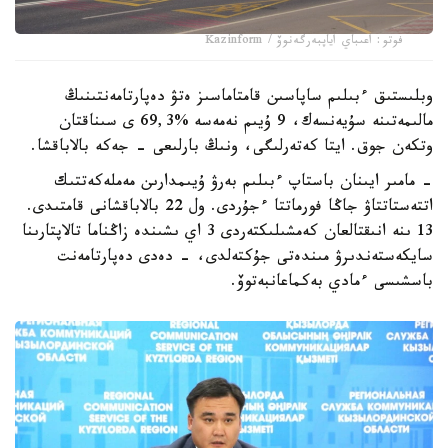
فوتو: اعىباي اياپبەرگەنوۆ / Kazinform
وبلىستىق ءبىلىم ساپاسىن قامتاماسىز ەتۋ دەپارتامەنتىنىڭ
مالىمەتىنە سۇيەنسەك، 9 ۇيىم نەمەسە %69,3 ى سىناقتان
وتكەن جوق. ايتا كەتەرلىگى، ونىڭ بارلىعى - جەكە بالاباقشا.
- مامىر ايىنان باستاپ ءبىلىم بەرۋ ۇيىمدارىن مەملەكەتتىك
اتتەستاتتاۋ جاڭا فورماتتا ءجۇردى. ول 22 بالاباقشانى قامتىدى.
13 ىنە انىقتالعان كەمشىلىكتەردى 3 اي ىشىندە زاڭناما تالاپتارىنا
سايكەستەندىرۋ مىندەتى جۇكتەلدى، - دەدى دەپارتامەنت
باسشىسى ءمادي بەكماعانبەتوۆ.