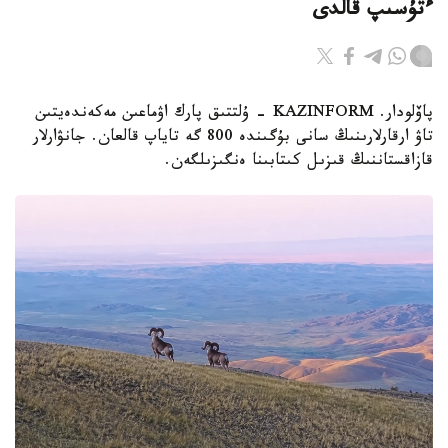
ءتۇسىپ قالدى
پاۆلودار. KAZINFORM - ۇلتتىق پارك اۋماعىن مەكەندەيتىن
تاۋ ارقارلارىنىڭ سانى بۇگىندە 800 گە تاياپ قالعان. جانۋارلار
قازاقستاننىڭ قىزىل كىتابىنا ەنگىزىلگەن.