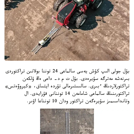
بۇل جولى الىپ كۇش يەسى سالماعى 24 توننا بولاتىن تراكتوردى
بىرنەشە مەترگە سۇيرەدى. بۇل ت م د- داعى ەڭ ۇلكەن
تراكتورلاردىڭ ءبىرى. سالىستىرمالى تۇردە ايتساق، «كيروۆەتس»
تراكتورىنىڭ سالماعى شامامەن 14 توننانى قۇرايدى. ال
وتانداسىمىز سۇيرەگەن تراكتور ودان 10 تونناعا اۋىر.