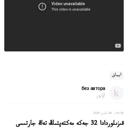
ايماق
без автора
اۆتور
14:56, 06 تامىز 2026
قىزىلوردادا 32 جەكە مەكتەپتىڭ تەڭ جارتىسى