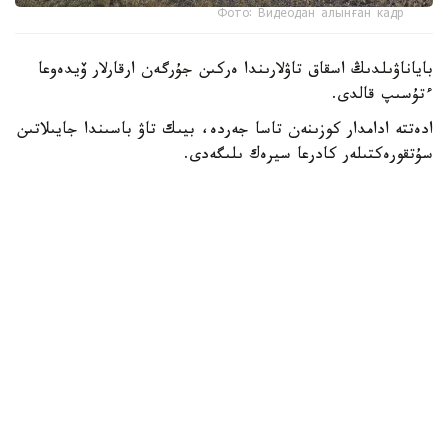
Фото: Видеодан алынған кадр
باياناۋىلدىڭ اسقاق تاۋلارىندا ەركىن جۇرگەن ارقارلار ۆيدەوعا
ءتۇسىپ قالدى.
ادەتتە ادامدار كوزىنەن تاسا جەردە، بيىك تاۋ باسىندا جايىلاتىن
سۇتقورەكتىلەر كادرعا سيرەك ىلىگەدى.
- سوڭعى ساناقتار بويىنشا، ۇلتتىق پاركتىڭ اۋماعىندا بۇل
جانۋاردىڭ 781 ءى ءجۇر. ولار ۇنەمى تاۋلى ايماقتى مەكەندەپ،
ۇشار باستارىندا جايىلادى. قاراشا-قازان ايلارىندا كۇيەككە
تۇسەدى. سول كەزدە قۇلجاسى مەن ۇرعاشىسى بىرگە جايىلادى.
ودان كەيىنگى ۋاقىتتا قۇلجالارى بولەك جۇرەدى،-دەپ حابارلادى
ۇلتتىق پاركتەن.
كوبەيىپ كەلە جاتقان ارقاردىڭ نەگىزگى قورەگى - جۋسان،
قياق، بيدايىق سياقتى شوپتەر. قىستا بۇتانى دا تالعاجاۋ ەتەدى.
ارقارلار ادەتتە تاڭ اتا، سوسىن كەشكى ۋاقىتتا جايىلادى.
بۇگىندە باياناۋىل ۇلتتىق پاركىندە سۇتقورەكتىلەردىڭ 45 ءتۇرى