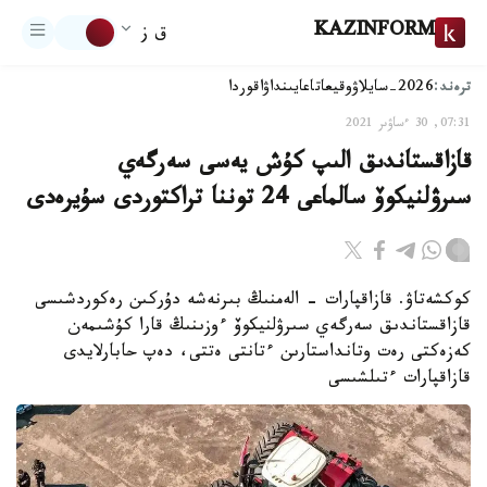
KAZINFORM
ق ز
ترەند:
2026-سايلاۋ
وقيعا
تاعايىنداۋ
اقوردا
07:31, 30 ءساۋىر 2021
قازاقستاندىق الىپ كۇش يەسى سەرگەي
سىرۋلنيكوۆ سالماعى 24 توننا تراكتوردى سۇيرەدى
كوكشەتاۋ. قازاقپارات - الەمنىڭ بىرنەشە دۇركىن رەكوردشىسى
قازاقستاندىق سەرگەي سىرۋلنيكوۆ ءوزىنىڭ قارا كۇشىمەن
كەزەكتى رەت وتانداستارىن ءتانتى ەتتى، دەپ حابارلايدى
قازاقپارات ءتىلشىسى