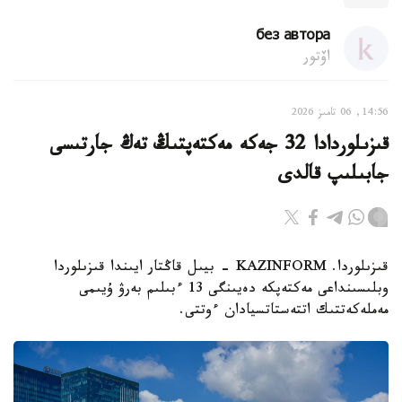
без автора
اۆتور
14:56, 06 تامىز 2026
قىزىلوردادا 32 جەكە مەكتەپتىڭ تەڭ جارتىسى
جابىلىپ قالدى
قىزىلوردا. KAZINFORM - بيىل قاڭتار ايىندا قىزىلوردا
وبلىسىنداعى مەكتەپكە دەيىنگى 13 ءبىلىم بەرۋ ۇيىمى
مەملەكەتتىك اتتەستاتسيادان ءوتتى.