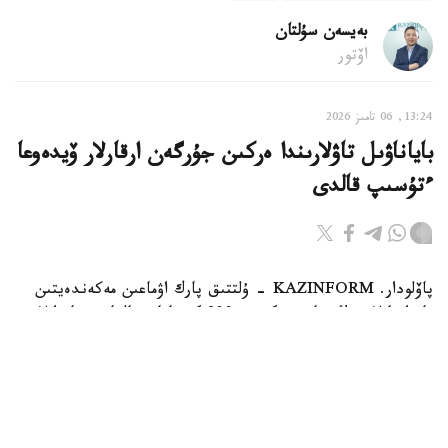
بەيسەن سۇلتان
اۆتور
13:24, 06 تامىز 2026
باياناۋىل تاۋلارىندا ەركىن جۇرگەن ارقارلار ۆيدەوعا
ءتۇسىپ قالدى
پاۆلودار. KAZINFORM - ۇلتتىق پارك اۋماعىن مەكەندەيتىن
تاۋ ارقارلارىنىڭ سانى بۇگىندە 800 گە تاياپ قالعان. جانۋارلار
قازاقستاننىڭ قىزىل كىتابىنا ەنگىزىلگەن.