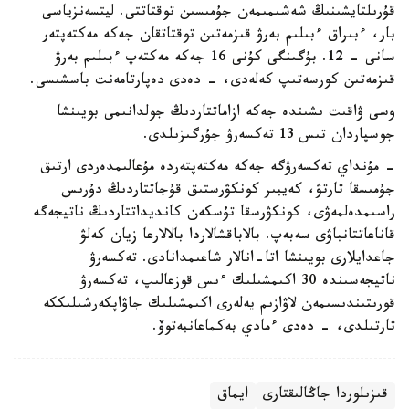
قۇرىلتايشىنىڭ شەشىمىمەن جۇمىسىن توقتاتتى. ليتسەنزياسى
بار، ءبىراق ءبىلىم بەرۋ قىزمەتىن توقتاتقان جەكە مەكتەپتەر
سانى - 12. بۇگىنگى كۇنى 16 جەكە مەكتەپ ءبىلىم بەرۋ
قىزمەتىن كورسەتىپ كەلەدى، - دەدى دەپارتامەنت باسشىسى.
وسى ۋاقىت ىشىندە جەكە ازاماتتاردىڭ جولدانىمى بويىنشا
جوسپاردان تىس 13 تەكسەرۋ جۇرگىزىلدى.
- مۇنداي تەكسەرۋگە جەكە مەكتەپتەردە مۇعالىمدەردى ارتىق
جۇمىسقا تارتۋ، كەيبىر كونكۋرستىق قۇجاتتاردىڭ دۇرىس
راسىمدەلمەۋى، كونكۋرسقا تۇسكەن كانديداتتاردىڭ ناتيجەگە
قاناعاتتانباۋى سەبەپ. بالاباقشالاردا بالالارعا زيان كەلۋ
جاعدايلارى بويىنشا اتا-انالار شاعىمدانادى. تەكسەرۋ
ناتيجەسىندە 30 اكىمشىلىك ءىس قوزعالىپ، تەكسەرۋ
قورىتىندىسىمەن لاۋازىم يەلەرى اكىمشىلىك جاۋاپكەرشىلىككە
تارتىلدى، - دەدى ءمادي بەكماعانبەتوۆ.
قىزىلوردا جاڭالىقتارى
ايماق