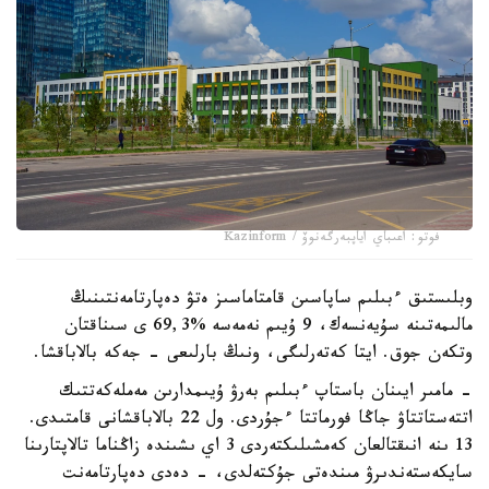
فوتو: اعىباي اياپبەرگەنوۆ / Kazinform
وبلىستىق ءبىلىم ساپاسىن قامتاماسىز ەتۋ دەپارتامەنتىنىڭ
مالىمەتىنە سۇيەنسەك، 9 ۇيىم نەمەسە %69,3 ى سىناقتان
وتكەن جوق. ايتا كەتەرلىگى، ونىڭ بارلىعى - جەكە بالاباقشا.
- مامىر ايىنان باستاپ ءبىلىم بەرۋ ۇيىمدارىن مەملەكەتتىك
اتتەستاتتاۋ جاڭا فورماتتا ءجۇردى. ول 22 بالاباقشانى قامتىدى.
13 ىنە انىقتالعان كەمشىلىكتەردى 3 اي ىشىندە زاڭناما تالاپتارىنا
سايكەستەندىرۋ مىندەتى جۇكتەلدى، - دەدى دەپارتامەنت