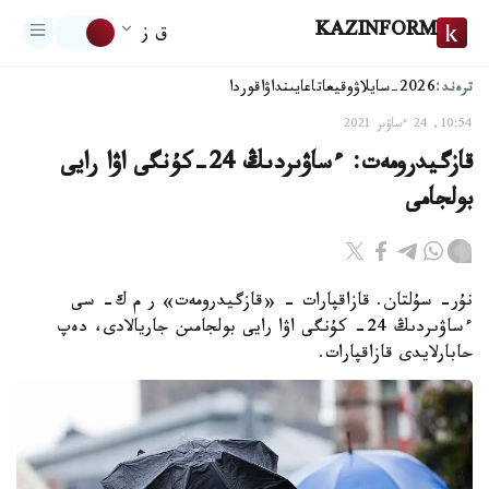
KAZINFORM
ق ز
ترەند:
2026-سايلاۋ
وقيعا
تاعايىنداۋ
اقوردا
10:54, 24 ءساۋىر 2021
قازگيدرومەت: ءساۋىردىڭ 24-كۇنگى اۋا رايى
بولجامى
نۇر- سۇلتان. قازاقپارات - «قازگيدرومەت» ر م ك- سى
ءساۋىردىڭ 24- كۇنگى اۋا رايى بولجامىن جاريالادى، دەپ
حابارلايدى قازاقپارات.