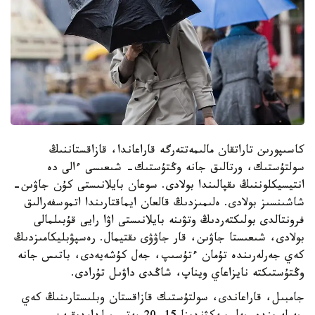
كاسىپورىن تاراتقان مالىمەتتەرگە قاراعاندا، قازاقستاننىڭ
سولتۇستىك، ورتالىق جانە وڭتۇستىك- شىعىسى ءالى دە
انتيسيكلوننىڭ ىقپالىندا بولادى. سوعان بايلانىستى كۇن جاۋىن-
شاشىنسىز بولادى. ەلىمىزدىڭ قالعان ايماقتارىندا اتموسفەرالىق
فرونتالدى بولىكتەردىڭ وتۋىنە بايلانىستى اۋا رايى قۇبىلمالى
بولادى، شىعىستا جاۋىن، قار جاۋۋى ىقتيمال. رەسپۋبليكامىزدىڭ
كەي جەرلەرىندە تۇمان ءتۇسىپ، جەل كۇشەيەدى، باتىس جانە
وڭتۇستىكتە نايزاعاي ويناپ، شاڭدى داۋىل تۇرادى.
جامبىل، قاراعاندى، سولتۇستىك قازاقستان وبلىستارىنىڭ كەي