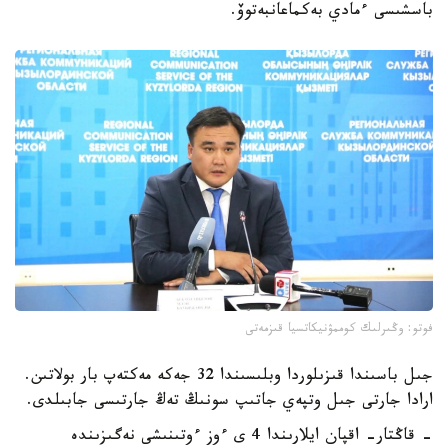
باسشىسى ءمادي بەكماعانبەتوۆ.
فوتو: وڭىرلىك كوممۋنيكاتسيا قىزمەتى
جىل باسىندا قىزىلوردا وبلىسىندا 32 جەكە مەكتەپ بار بولاتىن.
ارادا جارتى جىل وتپەي جاتىپ سونىڭ تەڭ جارتىسى جابىلدى.
- قاڭتار- اقپان ايلارىندا 4 ى ءوز ءوتىنىشى نەگىزىندە