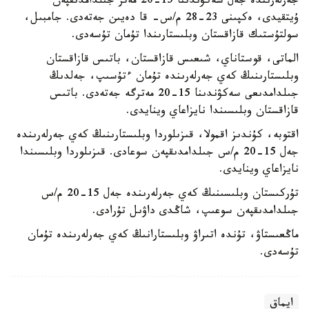
جەرلەرىندە جەل سەكۋندىنا 15-20 مەتر جىلدامدىقپەن
ۇيتقيدى، ەكپىنى 23-28 م/س- قا دەيىن جەتەدى. جامبىل،
سولتۇستىك قازاقستان وبلىستارىندا تۇمان تۇسەدى.
الماتى، قوستاناي، شىعىس قازاقستان، باتىس قازاقستان
وبلىستارىنىڭ كەي جەرلەرىندە تۇمان ءتۇسىپ، جەلدىڭ
جىلدامدىعى سەكۋندىنا 15-20 مەترگە جەتەدى. باتىس
قازاقستان وبلىسىندا نايزاعاي وينايدى.
اقتوبە، كۇندىز اقمولا، قىزىلوردا وبلىستارىنىڭ كەي جەرلەرىندە
جەل 15-20 م/س جىلدامدىقپەن سوعادى. قىزىلوردا وبلىسىندا
نايزاعاي وينايدى.
تۇركىستان وبلىسىنىڭ كەي جەرلەرىندە جەل 15-20 م/س
جىلدامدىقپەن سوعىپ، شاڭدى داۋىل تۇرادى.
ماڭعىستاۋ، تۇندە اتىراۋ وبلىستارانىڭ كەي جەرلەرىندە تۇمان
تۇسەدى.
ايماق