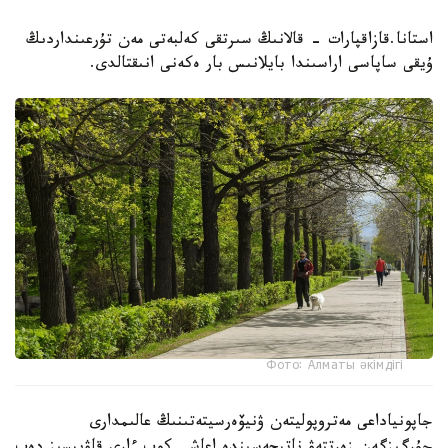
استانا.قازاقپارات - قالانىڭ سىرتقى كەلبەتى مەن تۇرعىنداردىڭ
ۇيقى ساپاسى اراسىندا بايلانىس بار ەكەنى انىقتالدى.
Фото: Алматы әкімдігі
جاپونياداعى مەتروپوليتەن ۋنيۆەرسيتەتىنىڭ عالىمدارى