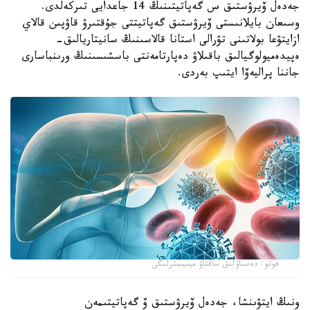
جەدەل ۆيرۋستىق س گەپاتيتىنىڭ 14 جاعدايى تىركەلدى.
وسىعان بايلانىستى ۆيرۋستىق گەپاتيتتى جۇقتىرۋ قاۋپىن قالاي
ازايتۋعا بولاتىنى تۋرالى استانا قالاسىنىڭ سانيتاريالىق-
ەپيدەميولوگيالىق باقىلاۋ دەپارتامەنتى باسشىسىنىڭ ورىنباسارى
جاننا پراليەۆا ايتىپ بەردى.
فوتو: دەنساۋلىق ساقتاۋ مينيسترلىگى
ونىڭ ايتۋىنشا، جەدەل ۆيرۋستىق ۆ گەپاتيتىمەن