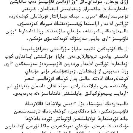
ۇزاق بولعان. سونداي-اق ءوز اۋدانىن قاۋىپسىز دەپ سانايتىن
ادامداردىڭ دا جاقسىراق ۇيىقتايتىنى انىقتالعان. قىزىقتى
تۇجىرىمداردىڭ ءبىرى - بيىك عيماراتتار قورشاعان كوشەلەردە
تۇراتىن ادامدار اراسىندا ۇيقىسىزدىقتىڭ سيرەك كەزدەسۋى.
عالىمداردىڭ پىكىرىنشە، مۇنداي ساۋلەتتىك ورتا ادامدارعا ءوزىن
قاۋىپسىز ءارى جايلى سەزىنۋگە كومەكتەسۋى مۇمكىن.
ال ەڭ كۇتپەگەن ناتيجە جاياۋ جۇرگىنشى ينفراقۇرىلىمىنا
قاتىستى بولدى. تروتۋارلارى مەن جاياۋ جۇرگىنشى ايماقتارى كوپ
اۋدانداردا تۇراتىن ادامدار وزدەرىن قاۋىپسىزدەۋ سەزىنبەگەن ءارى
ورتا ەسەپپەن از ۇيىقتاعان. زەرتتەۋشىلەر مۇنى مۇنداي
كوشەلەردىڭ ادەتتە حالىق پەن كولىك قوزعالىسى تىعىز
بولاتىندىعىمەن بايلانىستىرادى. سوندىقتان دامىعان ينفراقۇرىلىم
ءاردايىم پسيحولوگيالىق جايلىلىقتى قامتاماسىز ەتە بەرمەيدى.
عالىمداردىڭ ايتۋىنشا، بۇل ءادىس بولاشاقتا قالالاردىڭ
قاۋىپسىزدىگىن، شۋ دەڭگەيىن، كوشەلەردىڭ تارتىمدىلىعىن
جانە تۇرعىندارعا قولايلىلىعىن اۆتوماتتى تۇردە باعالاۋعا
مۇمكىندىك بەرەدى. مۇنداي دەرەكتەردى جاڭا تۇرعىن اۋداندارىن