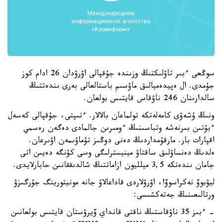
سوڭعى ءبىر تاۋلىكتىڭ وزىندە جۇقپالى اۋرۋدان 26 ادام كوز
جۇمدى. ال ەپيدەميالىق ماۋسىم باستالعالى بەرى ىندەتتىڭ
سالدارىنان 246 ناۋقاس قايتىس بولعان.
ونىڭ ۇشەۋى كامەلەتكە تولماعان بالالار. ءتىپتى، جۇقپالى كەسەل
ءبۇتىن بىرنەشە وتباسىنىڭ ءومىرىن جالمادى دەگەن رەسمي
اقپارات بار. مارقۇمداردىڭ دەنى دوڭىز تۇماۋىمەن اۋىرعان.
ەلدىڭ دەنساۋلىق ساقتاۋ مينيسترلىگى وسى كۇنگە دەيىن اتى
جامان ىندەتكە 3,5 ميلليون ازاماتتىڭ شالدىققانىن حابارلايدى.
ليۋبوۆ نەكراسوۆا، اۋرۋلاردى قاداعالاۋ جانە مونيتورينگ جۇرگىزۋ
ورتالىعىنىڭ جەتەكشىسى:
- ءبىز 35 ناۋقاستىڭ ناقتى قانداي ۆيرۋستان قايتىس بولعانىن