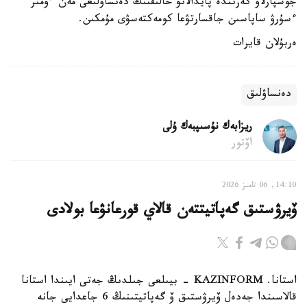
جوسپارلاۋ كەزىندە پايدالانۋ حالىقتىڭ دەنساۋلىعى مەن ءومىر
ءسۇرۋ ساپاسىن جاقسارتۋعا كومەكتەسۋى مۇمكىن.
ەربۇلان قايرات
دەنساۋلىق
ريزابەك نۇسىپبەك ۇلى
اۆتور
14:10, 06 تامىز 2026
ۆيرۋستىق گەپاتيتتەن قالاي قورعانۋعا بولادى
استانا. KAZINFORM - بيىلعى جىلدىڭ جەتى ايىندا استانا
قالاسىندا جەدەل ۆيرۋستىق ۆ گەپاتيتىنىڭ 6 جاعدايى جانە