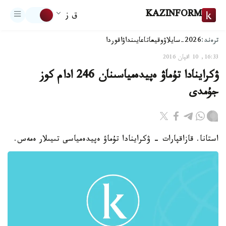
KAZINFORM
ق ز
ترەند:
2026-سايلاۋ
وقيعا
تاعايىنداۋ
اقوردا
16:33, 10 اقپان 2016
ۋكراينادا تۇماۋ ەپيدەمياسىنان 246 ادام كوز
جۇمدى
استانا. قازاقپارات - ۋكراينادا تۇماۋ ەپيدەمياسى تىيىلار ەمەس.