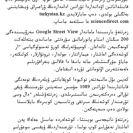
جۇرگىزگەن زەرتتەۋ ناتيجەسىندە اعاشى كوپ ءارى قاۋىپسىز دەپ
قابىلداناتىن اۋدانداردا تۇراتىن ادامداردىڭ ۇزاعىراق ۇيىقتايتىنى
بەلگىلى بولدى، دەپ حابارلايدى turkystan.kz
sciencedirect.com عا سىلتەمە جاساپ.
زەرتتەۋ بارىسىندا ماماندار Google Street View سەرۆيسىندەگى
200 مىڭنان استام پانورامالىق سۋرەتتى جاساندى ينتەللەكت
كومەگىمەن تالداعان. كومپيۋتەرلىك كورۋ تەحنولوگياسى ءار
كوشەدەگى اعاشتار، عيماراتتار، جولدار، تروتۋارلار، كولىكتەر،
جاياۋ جۇرگىنشىلەر جانە باسقا دا قالالىق ينفراقۇرىلىم
ەلەمەنتتەرىن اۆتوماتتى تۇردە انىقتاعان.
كەيىن بۇل مالىمەتتەر توكيودا كوپقاباتتى ۇيلەردىڭ تومەنگى
قاباتتارىندا تۇراتىن 1089 جۇمىس ىستەيتىن تۇرعىننىڭ ۇيقى
تۋرالى دەرەكتەرىمەن سالىستىرىلدى. زەرتتەۋشىلەر ءدال وسى
تۇرعىندار كوشەنىڭ سىرتقى ورتاسىمەن كوبىرەك بايلانىستا
بولادى دەپ ەسەپتەگەن.
زەرتتەۋ ناتيجەسى بويىنشا، كوشەلەردە جاسىل جەلەك پەن
اعاشتار نەعۇرلىم كوپ بولسا، تۇرعىنداردىڭ ۇيقىسى سوعۇرلىم