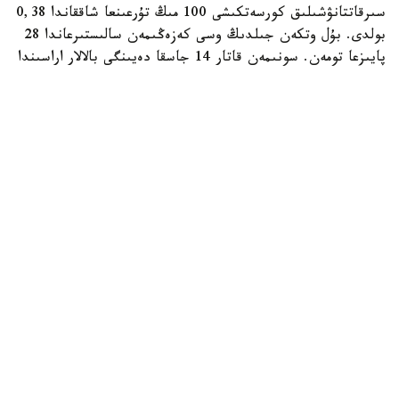
سىرقاتتانۋشىلىق كورسەتكىشى 100 مىڭ تۇرعىنعا شاققاندا 0,38
بولدى. بۇل وتكەن جىلدىڭ وسى كەزەڭىمەن سالىستىرعاندا 28
پايىزعا تومەن. سونىمەن قاتار 14 جاسقا دەيىنگى بالالار اراسىندا
ءبىر اۋرۋ جاعدايى تىركەلگەن.
ال جەدەل ۆيرۋستىق س گەپاتيتىمەن 14 ادام اۋىرعان. بالالار
اراسىندا مۇنداي جاعدايلار انىقتالماعان. اۋرۋشاڭدىق
كورسەتكىشى 100 مىڭ تۇرعىنعا شاققاندا 0,89 عا جەتىپ،
وتكەن جىلعى دەڭگەيدەن 1,4 ەسە جوعارى بولدى.
- ۆيرۋستىق ۆ جانە س گەپاتيتتەرى باۋىردى زاقىمدايتىن
قاۋىپتى جۇقپالى اۋرۋلار. ۆيرۋس اعزاعا زاقىمدانعان تەرى نەمەسە
شىرىشتى قابىق ارقىلى ەنگەن كەزدە جۇعادى. ينفەكسيانىڭ
كوزى - اۋرۋدىڭ جەدەل نەمەسە سوزىلمالى تۇرىمەن اۋىراتىن
ادام، سونداي-اق ۆيرۋس تاسىمالداۋشىسى، - دەدى مامان.
سونىمەن قاتار جاننا پراليەۆا جۇقتىرۋ كوبىنەسە جۇقتىرىلعان
قانمەن بايلانىس كەزىندە، قورعانىسسىز جىنىستىق قاتىناس
ارقىلى، زارارسىزداندىرىلماعان مەديتسينالىق جانە
كوسمەتولوگيالىق قۇرالداردى قولدانعاندا، سانيتاريالىق تالاپتار