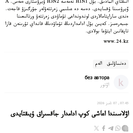
انىقتاي المادىق. بۇل H1N1 نەمەسە H3N2 ۆيرۋستارى ەمەس. A
ۆيرۋسىنا ۇقسايدى. دەسە دە عىلىمي زەرتتەۋلەر جۇرگىزۋ قاجەت.
ەندى ساراپتامالاردى لوندونداعى تۇماۋدى زەرتتەۋ ورتالىعىنا
جىبەرەمىز. كەيىن بۇل ادامداردىڭ تۇماۋدىڭ قانداي تۇرىنەن قازا
تاپقانىن ايتۋعا بولادى.
www.24.kz
دەنساۋلىق
الەم
без автора
اۆتور
07:45, 07 تامىز 2026
اۋلاسىندا اعاشى كوپ ادامدار جاقسىراق ۇيىقتايدى