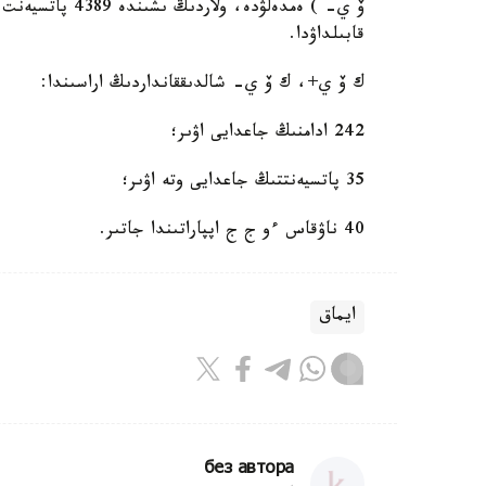
قابىلداۋدا.
ك ۆ ي+، ك ۆ ي- شالدىققانداردىڭ اراسىندا:
242 ادامنىڭ جاعدايى اۋىر؛
35 پاتسيەنتتىڭ جاعدايى وتە اۋىر؛
40 ناۋقاس ءو ج ج اپپاراتىندا جاتىر.
ايماق
без автора