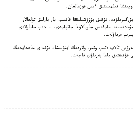
بويىنشا قىلمىستىق ءىس قوزعالعان.
رگىزىلۋدە. قۇقىق بۇزۋشىلىققا قاتىسى بار بارلىق تۇلعالار
ۋ مۇددەسىنە سايكەس جاريالاۋعا جاتپايدى، - دەپ حابارلادى
ىرىم ەرداۋلەت.
بەرۋىن تالاپ ەتىپ وتىر. ولاردىڭ ايتۋىنشا، مۇنداي جاعدايدىڭ
ى قۇقىقتىق باعا بەرىلۋى قاجەت.