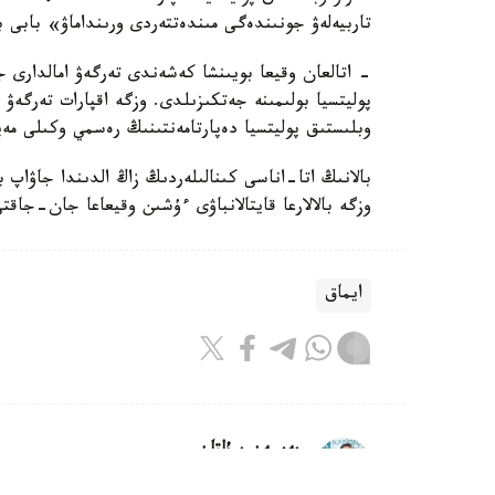
تاربيەلەۋ جونىندەگى مىندەتتەردى ورىنداماۋ» بابى 
- اتالعان وقيعا بويىنشا كەشەندى تەرگەۋ امالدارى جۇ
پوليتسيا بولىمىنە جەتكىزىلدى. وزگە اقپارات تەرگە
وبلىستىق پوليتسيا دەپارتامەنتىنىڭ رەسمي وكىلى مەي
بالانىڭ اتا-اناسى كىنالىلەردىڭ زاڭ الدىندا جاۋاپ 
وزگە بالالارعا قايتالانباۋى ءۇشىن وقيعاعا جان-جاقت
ايماق
بەيسەن سۇلتان
اۆتور