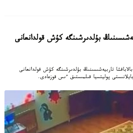
بيەشىسىنىڭ بۇلدىرشىنگە كۇش قولدانعانى
جەكەمەنشىك بالاباقشا تاربيەشىسىنىڭ بۇلدىرشىنگە كۇش قولدانعانى
 بايلانىستى پوليتسيا قىلمىستىق ءىس قوزعادى.