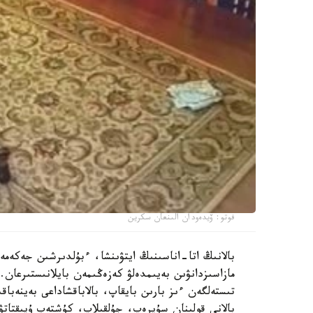
فوتو: ۆيدەودان الىنعان سكرين
بالانىڭ اتا-اناسىنىڭ ايتۋىنشا، ءبۇلدىرشىن جەكەمە
مازاسىزدانۋىن بەيىمدەلۋ كەزەڭىمەن بايلانىستىرعان. 
تىستەلگەن ءىز بارىن بايقاپ، بالاباقشاداعى بەينەباقى
بالانى قولىنان سۇيرەپ، جۇلقىلاپ، كۇشتەپ ۇيىقتاتۋ