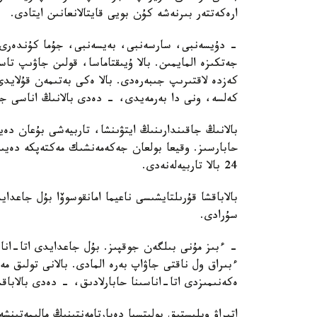
ارەكەتتەر بىرنەشە كۇن بويى قايتالانعانىن ايتادى.
- دۇيسەنبى، سارسەنبى، بەيسەنبى، جۇما كۇندەرى ء
جەتكىزە المايمىن. بالا ۇيىقتاماسا، قولىن جاۋىپ ت
كەزدە لاقتىرىپ جىبەرەدى. بالا ەكى بەتىمەن قۇلايد
كەلسە، ونى دا بەرمەيدى، - دەدى بالانىڭ اناسى جا
بالانىڭ جاقىندارىنىڭ ايتۋىنشا، تاربيەشى بۇعان دە
حابارسىز. وقيعا بولعان جەكەمەنشىك مەكتەپكە دەيىن
24 بالا تاربيەلەنەدى.
بالاباقشا قۇرىلتايشىسى ناعيما امانقوسوۆا بۇل جاعد
سۇرادى.
- ءبىز مۇنى بىلگەن جوقپىز. بۇل جاعدايدى اتا-انا
ءبىراق ول ناقتى جاۋاپ بەرە المادى. بالانى تولىق 
ەكەنىمىزدى اتا-اناسىنا حابارلادىق، - دەدى بالاباق
اتىراۋ وبلىستىق پوليتسيا دەپارتامەنتىنىڭ مالىمەتىنش