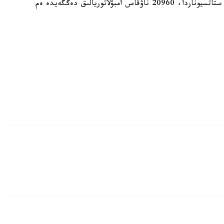
ۆ ي- ) ەمدەلۋدە، ولاردىڭ ىشىندە 4389 پاتسيەنت ستاتسيوناردا، 20960 ناۋقاس امبۋلاتوريالىق دەڭگەيدە ەم