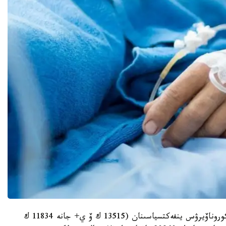
18- جەلتوقسانداعى مالىمەت بويىنشا، 25349 ادام كوروناۆيرۋس ينفەكتسياسىنان (13515 ك ۆ ي+ جانە 11834 ك