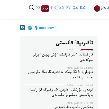
الداۋ
KZ
QZ
РУ
EN
中文
ق ز
ЎЗ
تاقىرىپقا قاتىستى
13:06, 08 تامىز 2026
قازاقستاندا ءبىر تاۋلىكتە ءۇش ورمان ءورتى
تىركەلدى
14:56, 06 تامىز 2026
قىزىلوردادا 32 جەكە مەكتەپتىڭ تەڭ جارتىسى
جابىلىپ قالدى
10:07, 06 تامىز 2026
نوسەر، بۇرشاق، داۋىل: 16 وڭىرگە اۋا رايىنا
بايلانىستى ەسكەرتۋ جاسالدى
11:40, 05 تامىز 2026
سەكسەن باتىردىڭ كىسەسى