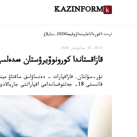
KAZINFORM
ترەند:
اقوردا
تاعايىنداۋ
وقيعا
2026-سايلاۋ
10:57, 18 جەلتوقسان 2020
قازاقستاندا كورونوۆيرۋستان ەمدەلىپ جاتقان 242 ناۋقاستى
نۇر-سۇلتان. قازاقپارات - دەنساۋلىق ساقتاۋ مي
قاتىستى 18- جەلتوقسانداعى اقپاراتتى جاريالادى، دەپ حابارلايدى قازاقپارات.