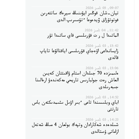
09:07, 05 تامىز 2026
تيان-شان قوڭىر ايۋىنىڭ سيرەك ساتتەرىن
فوتوتۇزاق ۆيدەوعا ءتۇسىرىپ الدى
11:42, 04 تامىز 2026
الماتىدا ل ر ت قۇرىلىسى قاي ساتىدا تۇر
15:42, 03 تامىز 2026
زايسانداعى اۋەجاي قۇرىلىسى اياقتالۋعا تاياپ
قالدى
15:06, 03 تامىز 2026
ەلىمىزدە 70 جىلدان استام ۋاقىتتان كەيىن
العاش رەت جولبارىس تاريحي مەكەندەۋ ارەالىنا
جىبەرىلدى
14:52, 03 تامىز 2026
اباي وبلىسىندا تاعى ءبىر اۋىل ىشىمدىكتەن باس
تارتتى
14:23, 03 تامىز 2026
شىلدەدە شەكارادان وتپەك بولعان 4 مىڭ شەتەل
ازاماتى ۇستالدى