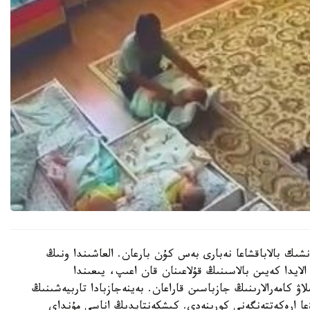
نشىك بالاباقشاعا نەبارى بەس كۇن بارعان. العاشىندا ونىڭ
الايدا كەيىن بالاسىنىڭ قۇلاعىنان قان اعىپ، يىعىندا
لاۋ كامەرالارىنىڭ جازباسىن قاراعان. بەينەجازبادا تاربيەشىنىڭ
عا ارەكەتتەنگەنى كورىنەدى. كىشكەنتايدىڭ اناسى مۇنداي