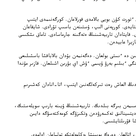
تورت كۇن بويى بالامدى قورلاعان. كورگەنىمدى ايتىپ
استايدى. كورپەنى الىپ، ۇستىنەن باسىپ تۇرادى. شايقاعان
ى. قايتادان تاربيەشىنىڭ ەتەگىنە جارماسادى. تاماق ىشكىسى
زيرا عابيدەن.
يىن دە ءىستى بولعان. دەگەنمەن بۇدان بالاباقشا باسشىلىعى
گى ءبىلىم بەرۋ ۇيىمى ءۇش اي بۇرىن اشىلعان. قازىر مۇندا
ايدىڭ العاش رەت تىركەلگەنىن ايتىپ، اتا-انادان كەشىرىم
سىمەن بىرگە بىلدىك. تاربيەشىنىڭ ۇيىنە بارىپ سويلەستىك،
مەديتسينالىق تەكسەرۋدەن وتكىزۋگە كومەكتەسۋگە دايىن
شا قۇرىلتايشىسى.
ە، اتالعان دەرەك بويىنشا «كامەلەتكە تولماعان ادامدى