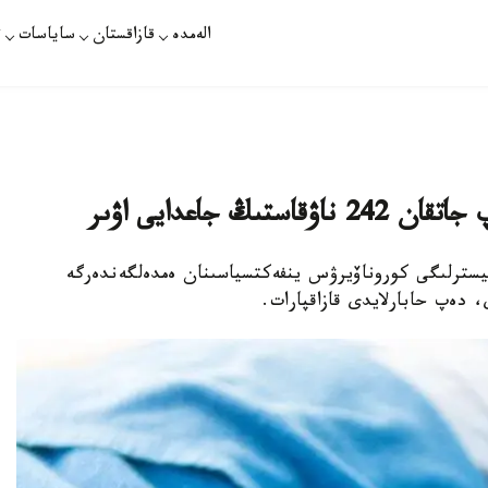
الەمدە
قازاقستان
ساياسات
ت
ڭ جاعدايى اۋىر
نيسترلىگى كوروناۆيرۋس ينفەكتسياسىنان ەمدەلگەندەرگە