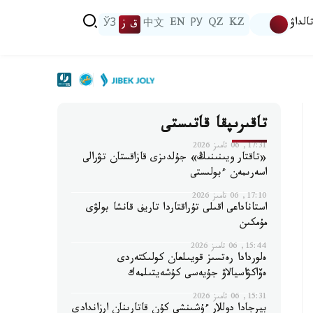
الداۋ
KZ
QZ
РУ
EN
中文
ق ز
ЎЗ
تاقىرىپقا قاتىستى
17:31, 06 تامىز 2026
«تاقتار ويىنىنىڭ» جۇلدىزى قازاقستان تۋرالى
اسەرىمەن ءبولىستى
17:10, 06 تامىز 2026
استاناداعى اقىلى تۇراقتاردا تاريف قانشا بولۋى
مۇمكىن
15:44, 06 تامىز 2026
ەلوردادا رەتسىز قويىلعان كولىكتەردى
ەۆاكۋاسيالاۋ جۇيەسى كۇشەيتىلمەك
15:31, 06 تامىز 2026
بيرجادا دوللار ءۇشىنشى كۇن قاتارىنان ارزاندادى