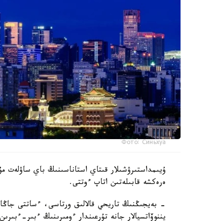
Фото: Синьхуа
ۇيىمداستىرۋشىلار قىتاي استاناسىنىڭ باي ساۋلەت مۇر
ەرەكشە قابىلەتىن اتاپ ءوتتى.
- بەيجىڭنىڭ تاريحي قالالىق ورتاسى، ءساتتى جاڭارت
يننوۆاتسيالار جانە تۇرعىندار ءومىرىنىڭ ءبىر-ءبىرىن ق