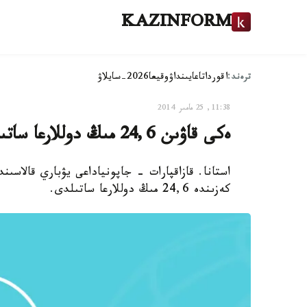
KAZINFORM
ترەند:
اقوردا
تاعايىنداۋ
وقيعا
2026-سايلاۋ
11:38, 25 مامىر 2014
ەكى قاۋىن 24,6 مىڭ دوللارعا ساتىلدى
استانا. قازاقپارات - جاپونياداعى يۋباري قالاس
كەزىندە 24,6 مىڭ دوللارعا ساتىلدى.