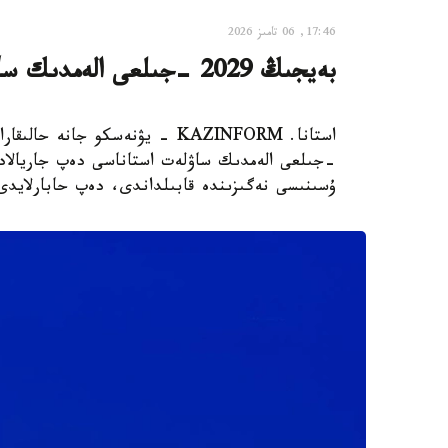
17:46, 06 تامىز 2026
بەيجىڭ 2029 -جىلعى الەمدىك ساۋلەت استاناسى بولىپ جاريالاندى
-جىلعى الەمدىك ساۋلەت استاناسى دەپ جاريالاد
ۇسىنىسى نەگىزىندە قابىلداندى، دەپ حابارلايدى Xinhua