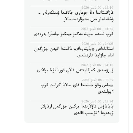
15:10, 06 تامىز 2026
قازاقستاندا ەڭ جوعارى جالاقىعا ۇمىتكەرلەر -
ۇشقىشتار مەن ستيۋاردەسسالار
14:42, 06 تامىز 2026
كوپ تىلدە سويلەسەڭىز ميىڭىز جاسارا بەرەدى
14:25, 06 تامىز 2026
استاناداعى «بايتەرەك» ماڭىندا اتپەن جۇرگەن
ادام جاۋاپقا تارتىلدى
14:10, 06 تامىز 2026
ۆيرۋستىق گەپاتيتتەن قالاي قورعانۋعا بولادى
13:39, 06 تامىز 2026
بيىلعى وقۋ جىلىندا قاي سالاعا گرانت كوپ
ءبولىندى
13:24, 06 تامىز 2026
باياناۋىل تاۋلارىندا ەركىن جۇرگەن ارقارلار
ۆيدەوعا ءتۇسىپ قالدى