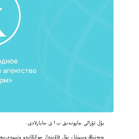
بۇل تۋرالى جاپوندىق ب ا ق حابارلادى.
«مەنىڭ ويىمشا، بۇل قاۋىندار حوككايدو ونىمدەرىنە