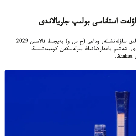
استانا. KAZINFORM - يۋنەسكو جانە حالىقارالىق ساۋلەتشىلەر وداعى (ح س و) بەيجىڭ قالاسىن 2029
ى. شەشىم باعدارلامانىڭ بىرلەسكەن كوميتەتىنىڭ
.