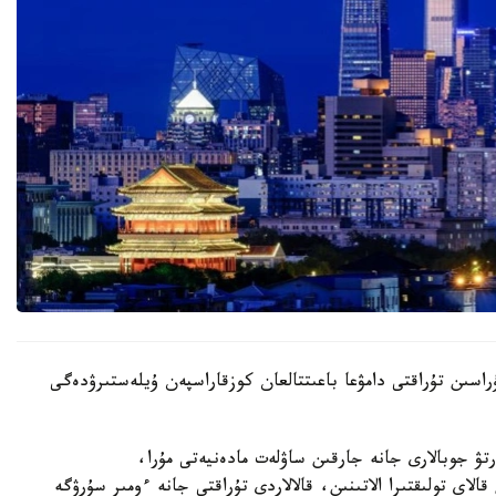
اسىن تۇراقتى دامۋعا باعىتتالعان كوزقاراسپەن ۇيلەستىرۋدەگى
ۋ جوبالارى جانە جارقىن ساۋلەت مادەنيەتى مۇرا،
الاي تولىقتىرا الاتىنىن، قالالاردى تۇراقتى جانە ءومىر سۇرۋگە