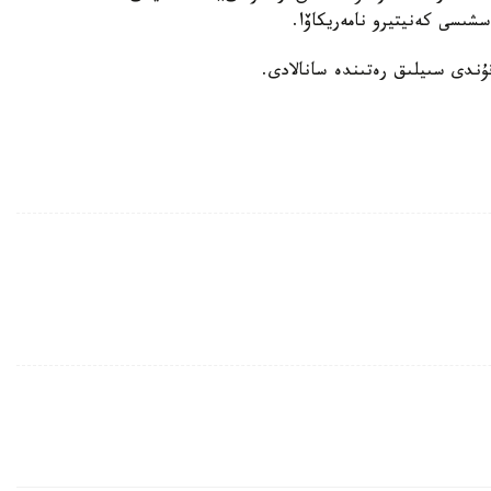
شىسى كەنيتيرو نامەريكاۆا.
ۇندى سىيلىق رەتىندە سانالادى.