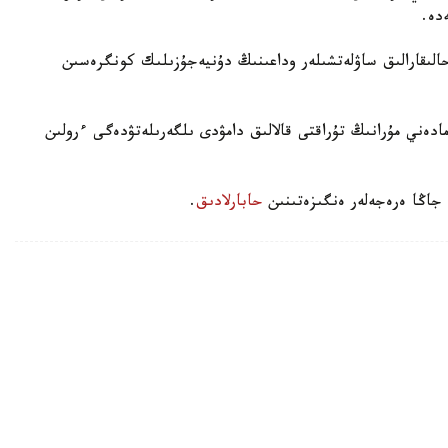
دە.
ىقارالىق ساۋلەتشىلەر وداعىنىڭ دۇنيەجۇزىلىك كونگرەسىن
مادەني مۇرانىڭ تۇراقتى قالالىق دامۋدى ىلگەرىلەتۋدەگى ءرولىن
 جاڭا ەرەجەلەر ەنگىزەتىنىن
حابارلادىق
.