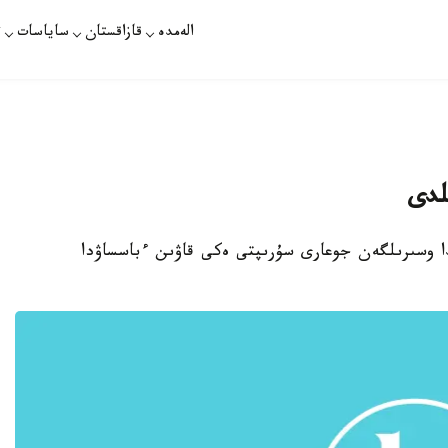
الەمدە
قازاقستان
ساياسات
ت
ىندا وسىرىلگەن جوعارى سۇرىپتى ەكى قاۋىن ءباسساۋدا