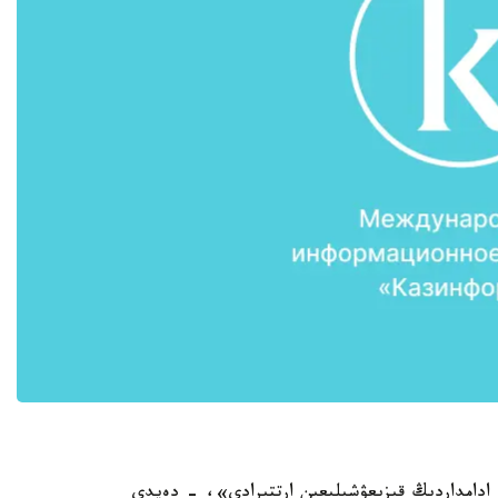
 ادامداردىڭ قىزىعۋشىلىعىن ارتتىرادى»، - دەيدى