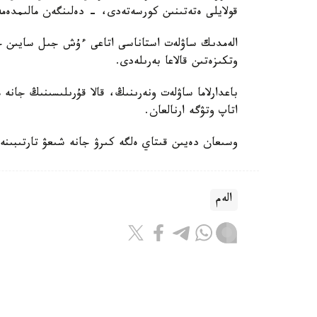
قولايلى ەتەتىنىن كورسەتەدى، - دەلىنگەن مالىمدەمە
الەمدىك ساۋلەت استاناسى اتاعى ءۇش جىل سايىن حال
وتكىزەتىن قالاعا بەرىلەدى.
باعدارلاما ساۋلەت ونەرىنىڭ، قالا قۇرىلىسىنىڭ جانە 
اتاپ وتۋگە ارنالعان.
وسىعان دەيىن قىتاي ەلگە كىرۋ جانە شىعۋ تارتىبىنە
الەم
باقىتجول كاكەش
اۆتور