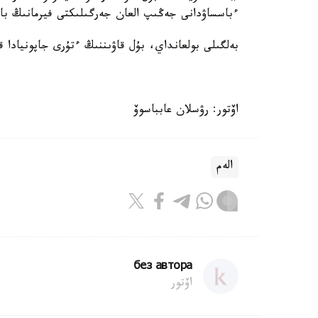
ءباسساۋدانى جەڭىپ العان جەرگىلىكتى فيرمانىڭ باس
بەلگىلى بولعانداي، بۇل قاۋىننىڭ ءتۇرى جاپونيادا ق
اۆتور: رۋسلان عابباسوۆ
الەم
без автора
اۆتور