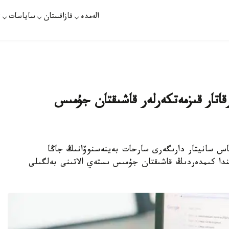
الەمدە
قازاقستان
ساياسات
ت
 ءبىرقاتار قىزمەتكەرلەر قاشىقتان جۇمىس
اس سانيتار دارىگەرى سارحات بەينەسنوۆانىڭ جاڭا
ىندا كىمدەردىڭ قاشىقتان جۇمىس ىستەي الاتىنى بەلگىلى