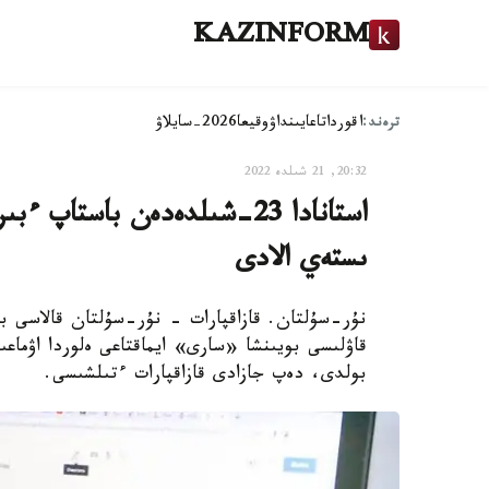
KAZINFORM
ترەند:
اقوردا
تاعايىنداۋ
وقيعا
2026-سايلاۋ
20:32, 21 شىلدە 2022
استانادا 23-شىلدەدەن باستاپ
ىستەي الادى
نۇر-سۇلتان. قازاقپارات - نۇر-سۇلتان قالاسى ب
قاۋلىسى بويىنشا «سارى» ايماقتاعى ەلوردا اۋماع
بولدى، دەپ جازادى قازاقپارات ءتىلشىسى.