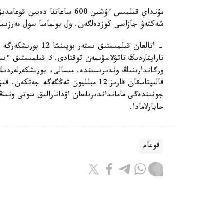
مۇنداي قىلمىس ءۇشىن 600 ساعا
شەكتەۋ جازاسى كوزدەلگەن. ول بولماسا سول مەرزىمگ
قالىپتاسقان قارىز 12 ميلليون تەڭگەگە 
حابارلامادا.
قوعام
بەيسەن سۇلتان