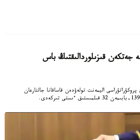
ليون تەڭگەگە جەتكەن قىزىلوردالىقتىڭ باس
لوردا وبلىستىق پروكۋراتۋراسى اليمەنت تولەۋدەن قاساقانا جالتارعان