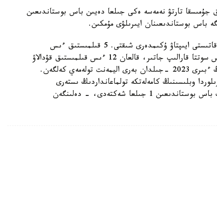
تقا دەيىن قوعامدىق جۇمىسقا تارتۋ نەمەسە ەكى جىلعا دەيىن باس بوستاندىعىن
ە باس بوستاندىعىنان ايىرىلۋى مۇمكىن.
- اتالعان قىلمىستىق ىستەر بويىنشا 12 بورىشكەرگە قاتىستى ايىپتاۋ ۇكىمدەرى شىقتى. 5 قىلمىستىق ءىس
تاراپتاردىڭ تاتۋلاسۋىمەن توقتادى. 3 قىلمىستىق ءىس سوتتا قارالىپ جاتىر، قالعان 12 ءىس قىلمىستىق قۋدالاۋ
ورگاندارىنىڭ وندىرىسىندە. مىسالى، بورىشكەرلەردىڭ ءبىرى 2023 -جىلدان بەرى اليمەنت تولەمەي كەلگەن.
جەتكەن. قىزىلوردا وبلىسىنىڭ كامەلەتكە تولماعانداردىڭ ىستەرى
جونىندەگى مامانداندىرىلعان اۋدانارالىق سوتى ونىڭ باس بوستاندىعىن 1 جىلعا شەكتەدى، - دەلىنگەن