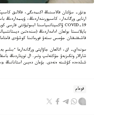
«نۇر- سۇلتان قالاسىنىڭ اكىمدىگى، قالالىق كاسىپكە
ارنايى ورگاندار، كاسىپورىنداردىڭ، ۇيىمداردىڭ با
بايلانىستا بولعان ادامداردىڭ (مىندەتىن ديستانتسيال
قاشىقتىقتان جۇمىس ىستەۋ فورماتىنا كوشۋدى قامتام
سونداي- اق، اتالعان جاۋاپتى ورگاندارعا ءبىلىم بە
شىلدەدە كۇشىنە ەنەدى. بۇعان دەيىن استانانىڭ «سار
قوعام