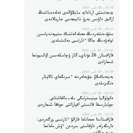
23:34, 05 تامىز 2026
«جەتىنشى ارنادا» سايلاۋالدى تەلەدەباتتىڭ
ارالىق داۋىس بەرۋ ناتيجەسى جاريالاندى
20:11, 05 تامىز 2026
ستۋدەنتتەردىڭ مەملەكەتتىك ستيپەندياسىن
تولەۋدىڭ جاڭا ءتارتىبى بەكىتىلدى
19:46, 05 تامىز 2026
قازاقستان 26 مۇناي-گاز ۋچاسكەسىن اۋكسيونعا
شىعارادى
18:09, 05 تامىز 2026
بەينەباقىلاۋ جۇيەلەرىنە ءبىرىڭعاي تالاپتار
ەنگىزىلدى
16:10, 05 تامىز 2026
ەكولوگيا مينيسترلىگى ىلە-بالقاشتاعى
جولبارىسقا قاتىستى اقپاراتتى جوققا شىعاردى
15:10, 05 تامىز 2026
قازاقستاندا ەمحاناعا قارالۋ ءتارتىبى وزگەردى:
دارىگەرلەر ناۋقاستى بىردەن ءۇش مامانعا