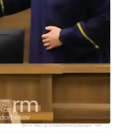
Фото: Мухтор Холдорбеков/ҚазАқпарат ХАА