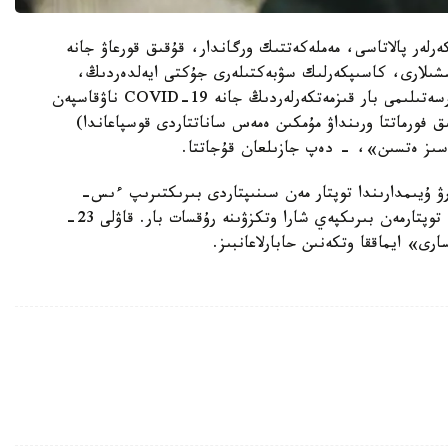
رلەر پالاتاسى، مەملەكەتتىك ورگاندار، قۇقىق قورعاۋ جانە
سشىلارى، كاسىپكەرلىك سۋبەكتىلەرى جۇكتى ايەلدەردىڭ،
COVID-19 ۆاكسيناتسياسىنا ابسوليۋتتى قارسى كورسەتىلىمى بار قىزمەتكەرلەردىڭ جانە COVID-19 ناۋقاسپەن
ىق فورماتتا ورىنداۋ مۇمكىن ەمەس ساناتتاردى قوسپاعاندا)
اسىز ەتسىن»، - دەپ جازىلعان قۇجاتتا.
رۋ ۇيىمدارىندا توپتار مەن سىنىپتاردى بىرىكتىرىپ ءىس-
شارالار وتكىزبەۋ جۇكتەلىپ وتىر. ال توپتاردىڭ باسقا توپتارمەن بىرىكپەي شارا وتكزۋىنە رۇقسات بار. قاۋلى 23-
ى» ايماققا وتكەنىن حابارلاعانبىز.