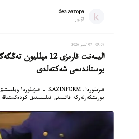
без автора
اۆتور
09:07, 07 تامىز 2026
اليمەنت قارىزى 12 ميل
بوستاندىعى شەكتەلدى
قىزىلوردا. KAZINFORM - قىزى
بورىشكەرلەرگە قاتىستى قىلمىستىق كودەكستىڭ 139-بابىمەن 32 قىلمىستىق ءىستى تىركەدى.