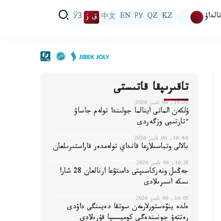
الداۋ
KZ
QZ
РУ
EN
中文
ق ز
ЎЗ
تاقىرىپقا قاتىستى
19:09, 06 تامىز 2026
ۇلكەن الماتى اينالما جولىندا تولەم جاساۋ
ءتارتىبى وزگەردى
16:44, 06 تامىز 2026
بالالى وتباسىلارعا قانداي تولەمدەر قاراستىرىلعان
16:28, 06 تامىز 2026
جەڭىل ونەركاسىپتى دامىتۋعا ارنالعان 28 شارا
ىسكە اسىرىلادى
16:05, 06 تامىز 2026
ەلدە ينۆەستورلارمەن سوتقا دەيىنگى داۋدى
رەتتەۋ جونىندەگى كوميسسيا قۇرىلادى