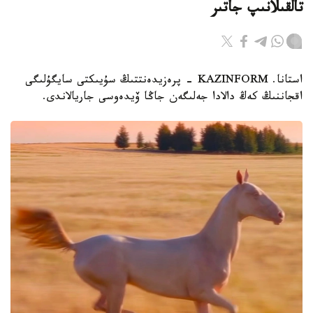
تالقىلانىپ جاتىر
استانا. KAZINFORM - پرەزيدەنتتىڭ سۇيىكتى سايگۇلىگى
اقجاننىڭ كەڭ دالادا جەلىگەن جاڭا ۆيدەوسى جاريالاندى.