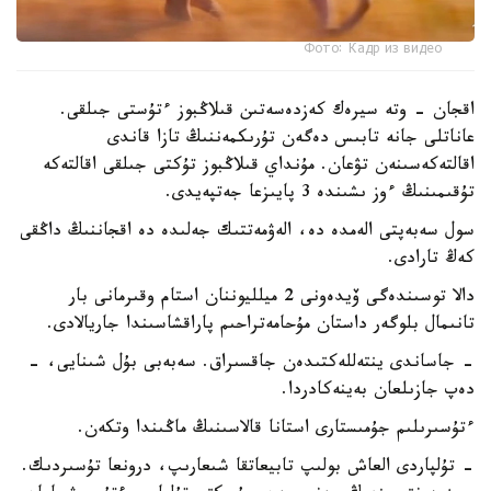
Фото: Кадр из видео
اقجان - وتە سيرەك كەزدەسەتىن قىلاڭبوز ءتۇستى جىلقى.
عاناتلى جانە تابىس دەگەن تۇرىكمەننىڭ تازا قاندى
اقالتەكەسىنەن تۋعان. مۇنداي قىلاڭبوز تۇكتى جىلقى اقالتەكە
تۇقىمىنىڭ ءوز ىشىندە 3 پايىزعا جەتپەيدى.
سول سەبەپتى الەمدە دە، الەۋمەتتىك جەلىدە دە اقجاننىڭ داڭقى
كەڭ تارادى.
دالا توسىندەگى ۆيدەونى 2 ميلليوننان استام وقىرمانى بار
تانىمال بلوگەر داستان مۇحامەتراحىم پاراقشاسىندا جاريالادى.
- جاساندى ينتەللەكتىدەن جاقسىراق. سەبەبى بۇل شىنايى، -
دەپ جازىلعان بەينەكادردا.
ءتۇسىرىلىم جۇمىستارى استانا قالاسىنىڭ ماڭىندا وتكەن.
- تۇلپاردى العاش بولىپ تابيعاتقا شىعارىپ، درونعا تۇسىردىك.