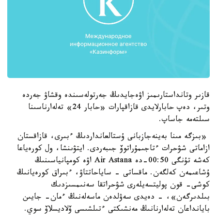
قازىر وتانداستارىمىز اۋەجايدىڭ جەرتولەسىندە وقشاۋ جەردە
وتىر، دەپ حابارلايدى قازاقپارات «حابار 24» تەلەارناسىنا
سىلتەمە جاساپ.
«بىزگە مىنا بەينەجازبانى ۇستالعانداردىڭ ءبىرى، قازاقستان
ازاماتى شۋحرات ءتاجىمۇراتوۆ جىبەردى. ايتۋىنشا، ول كورەياعا
كەشە تۇنگى 00:50-دە Air Astana اۋە كومپانياسىنىڭ
ۇشاعىمەن كەلگەن. ماقساتى - ساياحاتتاۋ، ءبىراق كورەيانىڭ
كوشى- قون پوليتسەيلەرى شۋحراتقا سەنىمسىزدىك
بىلدىرگەن»، - دەيدى سەۋلدەن ماسەلەنىڭ ءمان- جايىن
بايانداعان تەلەارنانىڭ مەنشىكتى ءتىلشىسى ۆلاديسلاۆ سوي.