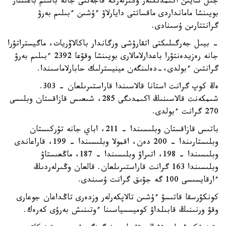
جىل سايىن اكىمدىكتەر وڭىرلەرگە قاجەتتى جانە باسىم باعىتتار
بويىنشا مامانداردى ماقساتتى دايارلاۋ ءۇشىن ءبىلىم بەرۋ
گرانتتارىن ۇسىنادى.
- بيىل جەرگىلىكتى اتقارۋشى ورگاندار باكالاۆريات، ماگيستراتۋرا
جانە رەزيدەنتۋرا باعدارلامالارى بويىنشا وقۋعا 2392 ءبىلىم بەرۋ
گرانتىن ءبولدى،-دەلىنگەن مينيسترلىك حابارلاماسىندا.
ەڭ كوپ گرانت استانا قالاسىندا قاراستىرىلعان - 303.
شىمكەنت قالاسىنىڭ اكىمدىگى 285، شىعىس قازاقستان وبلىسى
270 گرانت ءبولدى.
باتىس قازاقستان وبلىسىندا – 211، اباي جانە تۇركىستان
وبلىستارىندا – 200 دەن، اقمولا وبلىسىندا – 199، قاراعاندى
وبلىسىندا – 198، اتىراۋ وبلىسىندا – 187، ماڭعىستاۋ
وبلىسىندا 163 گرانت قاراستىرىلعان. قالعان وڭىرلەردىڭ
ءارقايسىسى 100 گە جۋىق گرانت ۇسىندى.
كونكۋرسقا قاتىسۋ ءۇشىن تالاپكەرلەر وزدەرى تاڭداعان جوعارى
وقۋ ورنىنىڭ قابىلداۋ كوميسسياسىنا ءوتىنىش بەرۋى كەرەك.