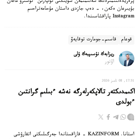
پرەزيدەنتىمىزدىڭ سەنىمىمەن سۇيىكتى تۇلپارىن ءتۇسىرۋ ماعان
بۇيىرعان ەكەن، - دەپ جازدى داستان مۇحامەتراحىم
Instagram پاراقشاسىندا.
قوعام
قاسىم-جومارت توقايەۆ
ريزابەك نۇسىپبەك ۇلى
اۆتور
17:51, 08 تامىز 2026
اكىمدىكتەر تالاپكەرلەرگە نەشە ءبىلىم گرانتىن
ءبولدى
استانا. KAZINFORM - قازاقستاندا جەرگىلىكتى اتقارۋشى