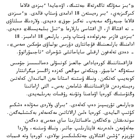
«ءبىز سەۋلگە تاڭەرتەڭ جەتتىك، اۋەجايدا ءبىزدى قالاعا
كىرگىزبەي، ءبىر رەيستەن 18 ادامدى ۇستاپ قالدى. «ءسىزدى
قالاعا جىبەرۋگە سەبەپ- نەگىز جوق» دەيدى. ولاردىڭ سىلتاۋى
- نە اقشاڭ از، ال اقشاسى بارلارعا «ءتىل بىلمەيسىڭ» دەيدى.
ءبىزدى قازىر جەرتولەدە ۇستاپ وتىر. بارلىعى 18 ادامبىز. 18
ادامنىڭ بارلىعىنىڭ قۇجاتتارى دۇرىس بولماۋى مۇمكىن ەمەس»،
- دەدى تەلەفون ارقىلى ساياحاتشى شۋحرات ءتاجىمۇراتوۆ.
قازاقستاننىڭ كورەياداعى جالعىز كونسۋلى دەمالىسسىز جۇمىس
ىستەۋگە ءماجبۇر. ويتكەنى سوڭعى كەزدە زاڭسىز ميگرانتتار
كوبەيىپ كەتكەن. ونىڭ ۇستىنە استانا مەن الماتىدان كەلەتىن
رەيستەردەن قازاقستاننىڭ شامامەن بەس- التى ازاماتىنا
وڭتۇستىك كورەيا اۋماعىنا وتۋىنە رۇقسات بەرىلمەيدى.
«بارلىعى تۋريسپىز دەپ كەلەدى. ءبىراق ولاردى سەۋلدە ەشكىم
كۇتىپ المايدى. كورەيا ەلىن ارالاتاتىن مەكەمەلەر بەكىتىلمەگەن.
سوندىقتان «كەلگەن ماقساتتارىنا ساي ەمەس» دەگەن
جەلەۋمەن ەلدەرىنە قايتارىلىپ جاتىر. ونىڭ ۇستىنە، ولاردا
تۋريزم ءۇشىن اقشالارى جەتكىلىكسىز بولادى، كورەيا وتە قىمبات