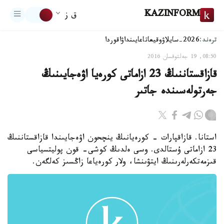
KAZINFORM
ق ز
ترەند:
2026-سايلاۋ
وقيعا
تاعايىنداۋ
اقوردا
08:50, 19 جەلتوقسان 2016
قازاقستاننىڭ 23 ازاماتى كورەيا اۋەجايىنىڭ
جەرتولەسىندە جاتىر
استانا. قازاقپارات - كورەيانىڭ ينچحون اۋەجايىندا قازاقستاننىڭ
23 ازاماتى ۇستالدى. وسى ەلدىڭ كوشى- قون پوليتسياسى
قىزمەتكەرلەرىنىڭ ايتۋىنشا، ولار كورەياعا زاڭسىز كەلگەن.