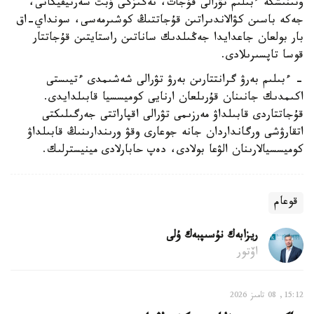
وتىنىشكە ءبىلىم تۋرالى قۇجات، نەگىزگى ۇبت سەرتيفيكاتى،
جەكە باسىن كۋالاندىراتىن قۇجاتتىڭ كوشىرمەسى، سونداي-اق
بار بولعان جاعدايدا جەڭىلدىك ساناتىن راستايتىن قۇجاتتار
قوسا تاپسىرىلادى.
- ءبىلىم بەرۋ گرانتتارىن بەرۋ تۋرالى شەشىمدى ءتيىستى
اكىمدىك جانىنان قۇرىلعان ارنايى كوميسسيا قابىلدايدى.
قۇجاتتاردى قابىلداۋ مەرزىمى تۋرالى اقپاراتتى جەرگىلىكتى
اتقارۋشى ورگانداردان جانە جوعارى وقۋ ورىندارىنىڭ قابىلداۋ
كوميسسيالارىنان الۋعا بولادى، دەپ حابارلادى مينيسترلىك.
قوعام
ريزابەك نۇسىپبەك ۇلى
اۆتور
15:12, 08 تامىز 2026