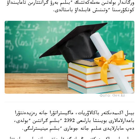
ورگاندار بولەتىن مەملەكەتتىك ءبىلىم بەرۋ گرانتتارىن تاعايىنداۋ
كونكۋرسىنا ءوتىنىش قابىلداۋ باستالدى.
Фото: Gov.kz
بيىل اكىمدىكتەر باكالاۆريات، ماگيستراتۋرا جانە رەزيدەنتۋرا
باعدارلامالارى بويىنشا بارلىعى 2392 ءبىلىم گرانتىن ءبولدى،
دەپ حابارلايدى عىلىم جانە جوعارى ءبىلىم مينيسترلىگى.