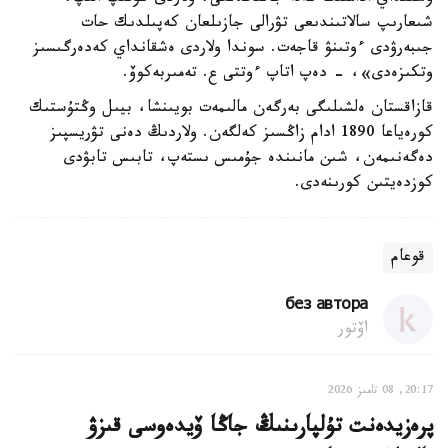
شىعارىپ سالاتىندىعى تۋرالى جازىلعان كەپىلدىك حات
جىبەرۋدى ءوتىنۋ قاجەت. سوندا ولاردى ەشقانداي كەدەرگىسىز
وتكىزەدى»، - دەپ اتاپ ءوتتى ع. تەمىربەكوۆ.
قازاقستان ەلشىلىگى بەرگەن مالىمەت بويىنشا، بيىل وڭتۇستىك
كورەياعا 1890 ادام زاڭسىز كەلگەن. ولاردىڭ دەنى تۋريسپىز
دەگەنىمەن، شىن مانىندە جۇمىس ىستەپ، تابىس تابۋدى
كوزدەيتىن كورىنەدى.
قوعام
без автора
اۆتور
20:17, 08 تامىز 2026
پرەزيدەنت تۇلپارىنىڭ جاڭا ۆيدەوسى قىزۋ