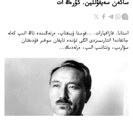
ساكەن سەيفۋللين. كۇرەڭ ات
استانا. قازاقپارات. ...قوستا ۇيىقتاپ، ەرتەڭىندە تاڭ اتىپ كەلە
جاتقاندا اتتارىمىزدى الگى تۇندە تاپقان سوقىر قۇدىقتان
سۋارىپ، وتتاتىپ الىپ، ەرلەدىك...