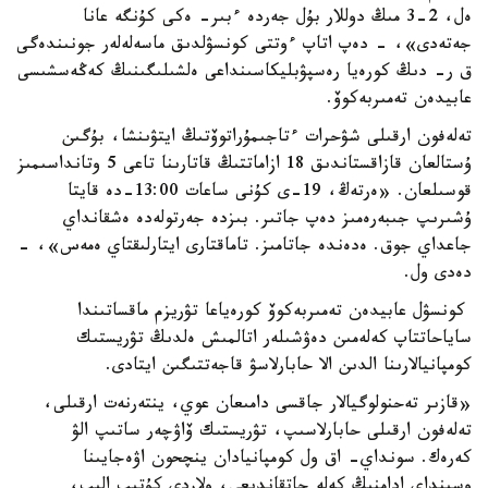
ەل، 2-3 مىڭ دوللار بۇل جەردە ءبىر- ەكى كۇنگە عانا
جەتەدى»، - دەپ اتاپ ءوتتى كونسۋلدىق ماسەلەلەر جونىندەگى
ق ر- دىڭ كورەيا رەسپۋبليكاسىنداعى ەلشىلىگىنىڭ كەڭەسشىسى
عابيدەن تەمىربەكوۆ.
تەلەفون ارقىلى شۋحرات ءتاجىمۇراتوۆتىڭ ايتۋىنشا، بۇگىن
ۇستالعان قازاقستاندىق 18 ازاماتتىڭ قاتارىنا تاعى 5 وتانداسىمىز
قوسىلعان. «ەرتەڭ، 19-ى كۇنى ساعات 13:00-دە قايتا
ۇشىرىپ جىبەرەمىز دەپ جاتىر. بىزدە جەرتولەدە ەشقانداي
جاعداي جوق. ەدەندە جاتامىز. تاماقتارى ايتارلىقتاي ەمەس»، -
دەدى ول.
كونسۋل عابيدەن تەمىربەكوۆ كورەياعا تۋريزم ماقساتىندا
ساياحاتتاپ كەلەمىن دەۋشىلەر اتالمىش ەلدىڭ تۋريستىك
كومپانيالارىنا الدىن الا حابارلاسۋ قاجەتتىگىن ايتادى.
«قازىر تەحنولوگيالار جاقسى دامىعان عوي، ينتەرنەت ارقىلى،
تەلەفون ارقىلى حابارلاسىپ، تۋريستىك ۆاۋچەر ساتىپ الۋ
كەرەك. سونداي- اق ول كومپانيادان ينچحون اۋەجايىنا
وسىنداي ادامنىڭ كەلە جاتقاندىعى، ولاردى كۇتىپ الىپ،