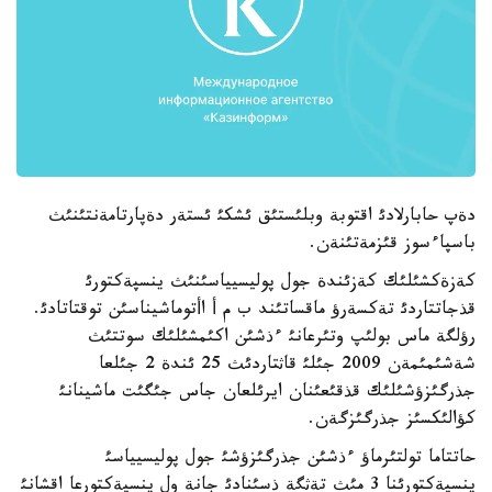
دةپ حابارلادئ اقتوبة وبلئستئق ئشكئ ئستةر دةپارتامةنتئنئث
باسپاءسوز قئزمةتئنةن.
كةزةكشئلئك كةزئندة جول پوليسيياسئنئث ينسپةكتورئ
قذجاتتاردئ تةكسةرؤ ماقساتئند ب م أ اأتوماشيناسئن توقتاتادئ.
رؤلگة ماس بولئپ وتئرعانئ ءذشئن اكئمشئلئك سوتتئث
شةشئمئمةن 2009 جئلئ قاثتاردئث 25 ئندة 2 جئلعا
جذرگئزؤشئلئك قذقئعئنان ايرئلعان جاس جئگئت ماشينانئ
كؤالئكسئز جذرگئزگةن.
حاتتاما تولتئرماؤ ءذشئن جذرگئزؤشئ جول پوليسيياسئ
ينسپةكتورئنا 3 مئث تةثگة ذسئنادئ جانة ول ينسپةكتورعا اقشانئ