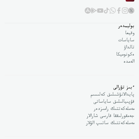
بوليمدەر
وقيعا
ساياسات
تالداۋ
ەكونوميكا
الەمدە
ءبىز تۋرالى
پايدالانۋشىلىق كەلىسىم
قۇپىيالىلىق ساياساتى
مەملەكەتتىك رامىزدەر
جەمقورلىققا قارسى شارالار
مەملەكەتتىك ساتىپ الۋلار