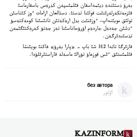
بةرؤ ذستئندة ذيئمداسقان قئلمئسپةن كذرةس باسقارماسئ
قئزمةتكةرلةرئنئث قولئنا تذستئ. ذستالعان ازامات ءوز كئناسئن
تولئق مويئنداپ، ءوزئنئث بذل ارةكةتئن تانئسئنا كومةكتةسؤ
ءذشئن جةدةل جاردةم اؤرؤحاناسئنا تةز جةتؤ كةرةكتئگئمةن
تذسئندئرگةن.
قازئرگئ تاثدا 312 شئ باپ - «پارا بةرؤ» فاكتئ بويئنشا
قئلمئستئق ءئس قوزعاؤ تؤرالئ ماسةلة قاراستئرئلؤدا.
без автора
اۆتور
KAZINFORM