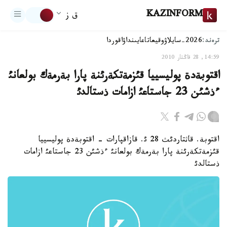
KAZINFORM
ق ز
ترەند:
2026-سايلاۋ
وقيعا
تاعايىنداۋ
اقوردا
14:59, 28 قاڭتار 2010
اقتوبةدة پوليسييا قئزمةتكةرئنة پارا بةرمةك بولعانئ
ءذشئن 23 جاستاعئ ازامات ذستالدئ
اقتوبة. قاثتاردئث 28 ئ. قازاقپارات - اقتوبةدة پوليسييا
قئزمةتكةرئنة پارا بةرمةك بولعانئ ءذشئن 23 جاستاعئ ازامات
ذستالدئ