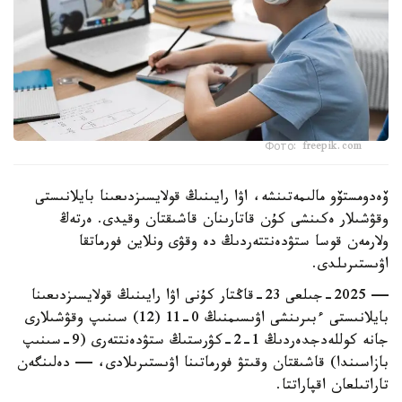
Фото: freepik.com
ۆەدومستۆو مالىمەتىنشە، اۋا رايىنىڭ قولايسىزدىعىنا بايلانىستى
وقۋشىلار ەكىنشى كۇن قاتارىنان قاشىقتان وقيدى. ەرتەڭ
ولارمەن قوسا ستۋدەنتتەردىڭ دە وقۋى ونلاين فورماتقا
اۋىستىرىلدى.
— 2025-جىلعى 23-قاڭتار كۇنى اۋا رايىنىڭ قولايسىزدىعىنا
بايلانىستى ءبىرىنشى اۋىسىمنىڭ 0-11 (12) سىنىپ وقۋشىلارى
جانە كوللەدجدەردىڭ 1-2-كۋرستىڭ ستۋدەنتتەرى (9-سىنىپ
بازاسىندا) قاشىقتان وقىتۋ فورماتىنا اۋىستىرىلادى، — دەلىنگەن
تاراتىلعان اقپاراتتا.