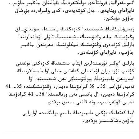
اتموسفەرالىق فرونتالدى بولىكتەردىڭ ىقپالىنان جاڭبىر جاۋىپ،
نايزاعاي وينايدى، جەل كۇشەيەدى، كەي وڭىرلەردە بۇرشاق
جاۋۋى مۇمكىن.
رەسپۋبليكانىڭ شىعىسىندا كەزەڭنىڭ باسىندا، سونداي-اق
وڭتۇستىك جانە وڭتۇستىك-شىعىستىڭ تاۋلى اۋداندارىندا
بارلىق كۇندەرى وڭتۇستىك سيكلوننىڭ اسەرىنەن جاڭبىر
جاۋىپ، نايزاعاي كۇتىلەدى.
بارلىق ءوڭىر تۇرعىندارىن اپتاپ ىستىقتىڭ كەزەكتى تولقىنى
كۇتىپ تۇر. يران اۋماعىنان كەلەتىن جىلى اۋا ماسسالارىنىڭ
اسەرىنەن ەلىمىزدىڭ سولتۇستىگى مەن شىعىسىندا اۋا
تەمپەراتۋراسى 35- 39 گرادۋسقا دەيىن، وڭتۇستىگىندە 35- 41
گرادۋسقا دەيىن، ال باتىسى مەن ورتالىعىندا 36- 41 گرادۋسقا
دەيىن كوتەرىلىپ، وتە قاتتى ىستىق بولادى.
ايتا كەتەلىك بۇگىن ەلىمىزدىڭ باسىم بولىگىندە اۋا رايى
جاۋىن-شاشىنسىز بولادى.