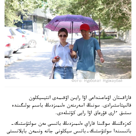
Фото: Нұрболат Нұржаубай
قازاقستان اۋماعىنداعى اۋا رايىن اۋقىمدى انتيسيكلون
قالىپتاستىرادى. سونىڭ اسەرىنەن ەلىمىزدىڭ باسىم بولىگىندە
ىستىق ءارى قۇرعاق اۋا رايى كۇتىلەدى.
كەزەڭنىڭ سوڭىنا قاراي ەلىمىزدىڭ باتىسى مەن سولتۇستىك-
باتىسىندا سولتۇستىك-باتىس سيكلونى جانە ونىمەن بايلانىستى