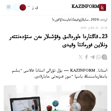
KAZINFORM
ق ز
ترەند:
2026-سايلاۋ
وقيعا
تاعايىنداۋ
اقوردا
22:28, 22 قاڭتار 2025
23-قاڭتاردا ەلوردالىق وقۋشىلار مەن ستۋدەنتتەر
ونلاين فورماتتا وقيدى
استانا. KAZINFORM — بۇل تۋرالى استانا قالاسى ءبىلىم
باسقارماسىنىڭ باسپا ءسوز قىزمەتى حابارلادى.