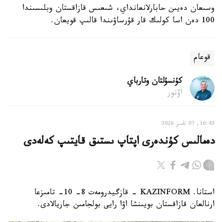
وسىعان دەيىن حابارلانعانداي، شىعىس قازاقستان وبلىسىندا
100 دەن اسا كولىك قار قۇرساۋىندا قالىپ قويعان.
قوعام
كۇنسۇلتان وتارباي
اۆتور
16:45, 07 تامىز 2026
دەمالىس كۇندەرى اپتاپ ىستىق قايتىپ كەلەدى
استانا. KAZINFORM - قازگيدرومەت 8- 10- تامىزعا
ارنالعان قازاقستان بويىنشا اۋا رايى بولجامىن جاريالادى.