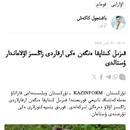
اۋارايى
قوعام
باقىتجول كاكەش
اۆتور
16:11, 07 تامىز 2026
قىزىل كىتاپقا ەنگەن ەكى ارقاردى زاڭسىز اۋلاعاندار
ۇستالدى
تۇركىستان. KAZINFORM -تۇركىستان وبلىسىنداعى قاراتاۋ
مەملەكەتتىك تابيعي قورىعىندا قىزىل كىتاپقا ەنگەن ارقارلاردى
زاڭسىز اۋلاۋ دەرەگى تىركەلدى. قورىق ينسپەكتورلارى ەكى
تۇرعىندى ۇستاعان.