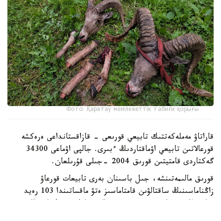
Фото: Қаратау мемлекеттік табиғи қорығы
قاراتاۋ مەملەكەتتىك تابيعي قورىعى - قازاقستانداعى ەرەكشە
قورعالاتىن تابيعي اۋماقتاردىڭ ءبىرى. جالپى اۋماعى 34300
گەكتاردى قامتيتىن قورىق 2004 -جىلى قۇرىلعان.
قورىق مالىمەتىنشە، جىل باسىنان بەرى تابيعات قورعاۋ
زاڭناماسىنىڭ ساقتالۋىن قامتاماسىز ەتۋ ماقساتىندا 103 رەيد
وتكىزىلگەن. ناتيجەسىندە ءبىر براكونەرلىك دەرەك انىقتالىپ،
قىلمىستىق ءىس قوزعالعان.